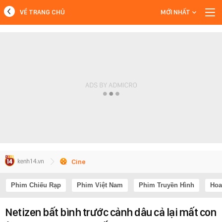
VỀ TRANG CHỦ
MỚI NHẤT
MỚI NHẤT
Xem thêm
Cine
Phim Chiếu Rạp
Phim Việt Nam
Phim Truyền Hình
Hoa
Netizen bất bình trước cảnh dâu cả lại mất con