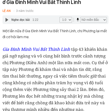
ở Gia Đình Mình Vui Bất Thình Lình
LỆ AN
3 năm trước
Nghe đọc bài
1:22
Một lần nữa ở Gia Đình Mình Vui Bất Thình Lình, chị Phương lại mất
đi cơ hội làm mẹ.
Gia Đình Mình Vui Bất Thình Lình
tập 43 khiến khán
giả ngỡ ngàng và vô cùng bất bình trước cảnh tượng
chị Phương (Kiều Anh) một lần nữa mất con. Cụ thể ở
tập này Phương đi khám thai và nhận tin dữ, rằng
tim thai bất thường, ngay cả việc tiêm thuốc giữ thai
cũng không có nhiều phần trăm hy vọng vì độ tuổi
cộng thêm việc Phương từng sảy thai 2 lần. Đêm đó,
Phương lén đọc hết những trang nhật ký mà chồng
viết để biết rằng chồng đã khao khát đứa trẻ này và
yêu thương mình nhiều đến nhường nào.