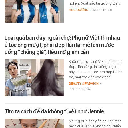
nghiệp Xuất sắc tại trường Đại…
HỌC ĐƯỜNG
-
3 phút trước
Loại quả bán đầy ngoài chợ: Phụ nữ Việt thi nhau
ủ tóc óng mượt, phái đẹp Hàn lại mê làm nước
uống "chống già", tiêu mỡ giảm cân
Không chỉ phụ nữ Việt mà cả phái
đẹp Hàn cũng tin tưởng loại quả
này cho các bước làm đẹp từ làn
da, mái tóc đến vóc dáng.
BEAUTY & FASHION
-
19 phút trước
Tìm ra cách để da không tì vết như Jennie
Những bức ảnh gần như để mặt
mộc của Jennie không chỉ khiến