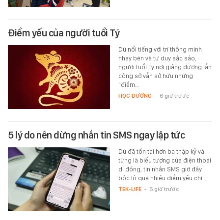
Điểm yếu của người tuổi Tý
Dù nổi tiếng với trí thông minh
nhạy bén và tư duy sắc sảo,
người tuổi Tý nơi giảng đường lẫn
công sở vẫn sở hữu những
"điểm…
HỌC ĐƯỜNG
-
6 giờ trước
5 lý do nên dừng nhắn tin SMS ngay lập tức
Dù đã tồn tại hơn ba thập kỷ và
từng là biểu tượng của điện thoại
di động, tin nhắn SMS giờ đây
bộc lộ quá nhiều điểm yếu chí…
TEK-LIFE
-
6 giờ trước