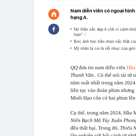
Nam diễn viên có ngoại hình
hạng A.
Nữ thần sắc đẹp ê chề vì cảnh khó
loạn"
Bức ảnh bóc trần nhan sắc thật c
Mỹ nhân bị coi là nỗi nhục của giới 
QQ
đưa tin nam diễn viên
Hầu
Thanh Vân
. Có thể nói tài t
năm suất nhất trong năm 2024.
liên tục vào đoàn phim nhưng 
Minh Hạo còn có hai phim lên
Cụ thể, trong năm 2024, Hầu 
Niên Bạch Mã Túy Xuân Pho
đều thất bại. Trong đó,
Thiếu 
lập nghiệp với bối cảnh từ nhữ