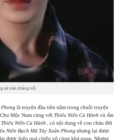
ng xê mãi chẳng nổi
n Phong
là truyện đầu tiên nằm trong chuỗi truyện
ả Chu Mộc Nam cùng với
Thiếu Niên Ca Hành
và
Ám
m
Thiếu Niên Ca Hành
, có nội dung về con cháu đời
iếu Niên Bạch Mã Túy Xuân Phong
nhưng lại được
 đạt được hiệu quả chiếu vô cùng khả quan. Nhưng