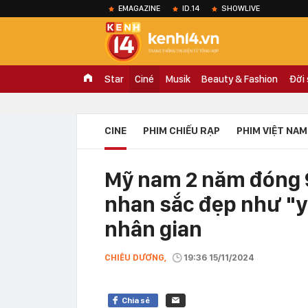
EMAGAZINE
ID.14
SHOWLIVE
Star
Ciné
Musik
Beauty & Fashion
Đời
CINE
PHIM CHIẾU RẠP
PHIM VIỆT NAM
Mỹ nam 2 năm đóng 9
nhan sắc đẹp như "y
nhân gian
CHIÊU DƯƠNG,
19:36 15/11/2024
Chia sẻ