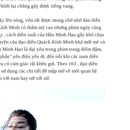
ính lại chẳng gây được tiếng vang.
 Ly
lên sóng, vốn rất được mong chờ nhờ dàn diễn
 Kính Minh có thẩm mỹ cao nhưng phim ngày càng
Ly
, cách diễn xuất của Hầu Minh Hạo gây khó chịu
uyện của đạo diễn Quách Kính Minh khá mới mẻ và
ầu Minh Hạo là đại yêu trong phim trang điểm đậm,
 phấn" yểu điệu yếu ớt, đến nỗi khi các nam diễn
ều có cảm giác rất khêu gợi. Theo
163
, đạo diễn
sử dụng các chi tiết để mập mờ về mối quan hệ
m với nam hay nữ với nữ.