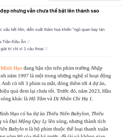
 đẹp nhưng vẫn chưa thể bật lên thành sao
c xấu hết hồn, diễn xuất thảm họa khiến "ngũ quan bay tán
ủa Trần Kiều Ân
giải trí chỉ vì 1 câu thoại
 Minh Hạo
đang bận rộn trên phim trường
Nhập
ử sinh năm 1997 là một trong những nghệ sĩ hoạt động
 Anh có tới 3 phim ra mắt, đóng thêm tới 4 dự án,
hiệu quả đem lại chưa tốt. Trước đó, năm 2023, Hầu
 sóng khác là
Hộ Tâm
và
Dị Nhân Chi Hạ 1.
Minh Hạo có ba dự án
Thiếu Niên Babylon, Thiếu
ng
và
Đại Mộng Quy Ly
lên sóng, nhưng thành tích
Niên Babylo
n là bộ phim thuộc thể loại thanh xuân
ng năm 80 của thế kỷ trước, đề tài và không gian