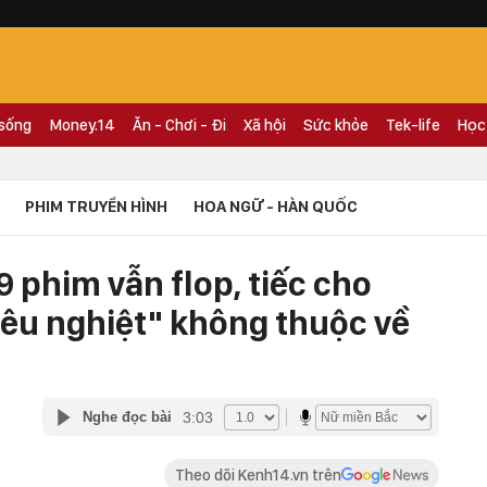
 sống
Money.14
Ăn - Chơi - Đi
Xã hội
Sức khỏe
Tek-life
Học
PHIM TRUYỀN HÌNH
HOA NGỮ - HÀN QUỐC
 phim vẫn flop, tiếc cho
êu nghiệt" không thuộc về
3:03
Nghe đọc bài
Theo dõi Kenh14.vn trên