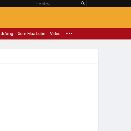
 đường
Xem Mua Luôn
Video