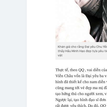
Khán giả cho rằng Đại yêu Chu Yế
thấy Hầu Minh Hạo đẹp tựa yêu ti
vật
Thực tế, theo
QQ
, vai diễn c
Viễn Châu vốn là Đại yêu ba v
hình đã thiết kế cho nam diễn
cũng mang tới vẻ đẹp ma mị đầ
tạo hứng thú cho người xem, vì
Ngược lại, tạo hình đạo sĩ đơ
rất được yêu thích. Do đó,
QQ