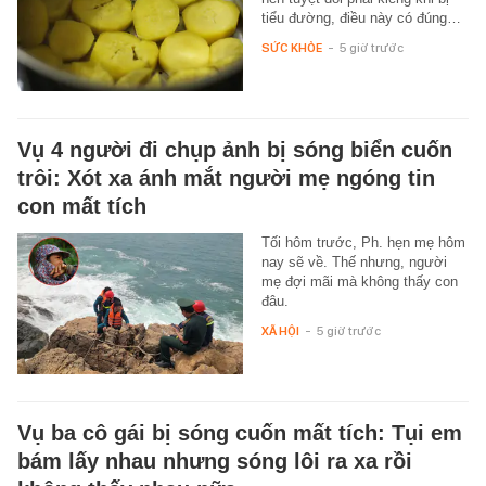
tiểu đường, điều này có đúng…
SỨC KHỎE
-
5 giờ trước
Vụ 4 người đi chụp ảnh bị sóng biển cuốn
trôi: Xót xa ánh mắt người mẹ ngóng tin
con mất tích
Tối hôm trước, Ph. hẹn mẹ hôm
nay sẽ về. Thế nhưng, người
mẹ đợi mãi mà không thấy con
đâu.
XÃ HỘI
-
5 giờ trước
Vụ ba cô gái bị sóng cuốn mất tích: Tụi em
bám lấy nhau nhưng sóng lôi ra xa rồi