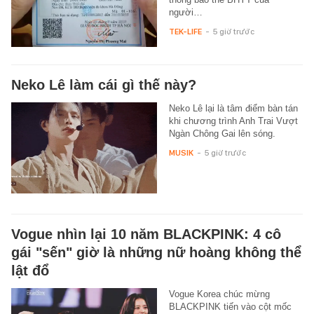
người…
TEK-LIFE
-
5 giờ trước
Neko Lê làm cái gì thế này?
Neko Lê lại là tâm điểm bàn tán
khi chương trình Anh Trai Vượt
Ngàn Chông Gai lên sóng.
MUSIK
-
5 giờ trước
Vogue nhìn lại 10 năm BLACKPINK: 4 cô
gái "sến" giờ là những nữ hoàng không thể
lật đổ
Vogue Korea chúc mừng
BLACKPINK tiến vào cột mốc