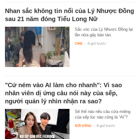
Nhan sắc không tin nổi của Lý Nhược Đồng
sau 21 năm đóng Tiểu Long Nữ
Sắc vóc của Lý Nhược Đồng lại
lần nữa gây bàn tán.
CINE
-
6 giờ trước
"Cứ ném vào AI làm cho nhanh": Vì sao
nhân viên dị ứng câu nói này của sếp,
người quản lý nhìn nhận ra sao?
Sẽ thế nào nếu câu cửa miệng
của sếp lúc nào cũng là “AI”?
ĐỜI SỐNG
-
6 giờ trước