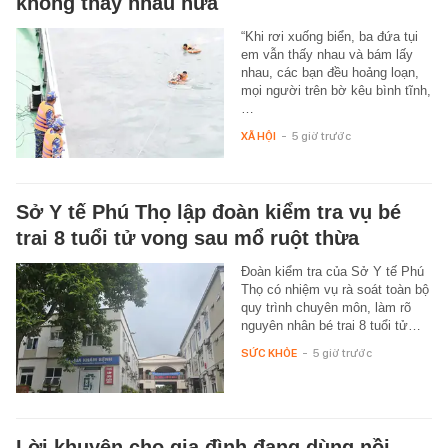
không thấy nhau nữa
“Khi rơi xuống biển, ba đứa tụi
em vẫn thấy nhau và bám lấy
nhau, các bạn đều hoảng loạn,
mọi người trên bờ kêu bình tĩnh,
…
XÃ HỘI
-
5 giờ trước
Sở Y tế Phú Thọ lập đoàn kiểm tra vụ bé
trai 8 tuổi tử vong sau mổ ruột thừa
Đoàn kiểm tra của Sở Y tế Phú
Thọ có nhiệm vụ rà soát toàn bộ
quy trình chuyên môn, làm rõ
nguyên nhân bé trai 8 tuổi tử…
SỨC KHỎE
-
5 giờ trước
Lời khuyên cho gia đình đang dùng nồi