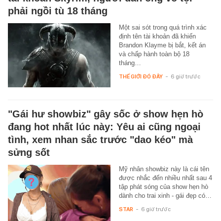
phải ngồi tù 18 tháng
Một sai sót trong quá trình xác
định tên tài khoản đã khiến
Brandon Klayme bị bắt, kết án
và chấp hành toàn bộ 18
tháng…
THẾ GIỚI ĐÓ ĐÂY
-
6 giờ trước
"Gái hư showbiz" gây sốc ở show hẹn hò
đang hot nhất lúc này: Yêu ai cũng ngoại
tình, xem nhan sắc trước "dao kéo" mà
sửng sốt
Mỹ nhân showbiz này là cái tên
được nhắc đến nhiều nhất sau 4
tập phát sóng của show hẹn hò
dành cho trai xinh - gái đẹp có…
STAR
-
6 giờ trước