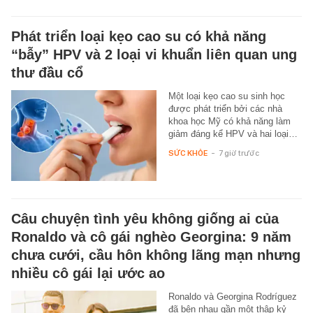
Phát triển loại kẹo cao su có khả năng
“bẫy” HPV và 2 loại vi khuẩn liên quan ung
thư đầu cổ
Một loại kẹo cao su sinh học
được phát triển bởi các nhà
khoa học Mỹ có khả năng làm
giảm đáng kể HPV và hai loại…
SỨC KHỎE
-
7 giờ trước
Câu chuyện tình yêu không giống ai của
Ronaldo và cô gái nghèo Georgina: 9 năm
chưa cưới, cầu hôn không lãng mạn nhưng
nhiều cô gái lại ước ao
Ronaldo và Georgina Rodríguez
đã bên nhau gần một thập kỷ