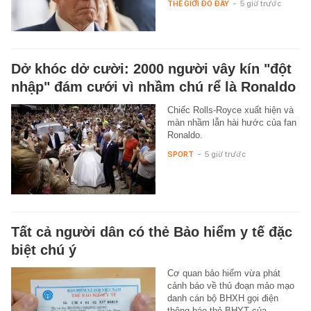
THẾ GIỚI ĐÓ ĐÂY
-
5 giờ trước
Dở khóc dở cười: 2000 người vây kín "đột
nhập" đám cưới vì nhầm chú rể là Ronaldo
Chiếc Rolls-Royce xuất hiện và
màn nhầm lẫn hài hước của fan
Ronaldo.
SPORT
-
5 giờ trước
Tất cả người dân có thẻ Bảo hiểm y tế đặc
biệt chú ý
Cơ quan bảo hiểm vừa phát
cảnh báo về thủ đoạn mảo mạo
danh cán bộ BHXH gọi điện
thông báo thẻ BHYT của