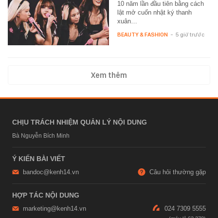
10 năm lần đầu tiên bằng cách
lật mở cuốn nhật ký thanh
xuân…
BEAUTY & FASHION
-
5 giờ trước
Xem thêm
CHỊU TRÁCH NHIỆM QUẢN LÝ NỘI DUNG
Bà Nguyễn Bích Minh
Ý KIẾN BÀI VIẾT
bandoc@kenh14.vn
Câu hỏi thường gặp
HỢP TÁC NỘI DUNG
marketing@kenh14.vn
024 7309 5555