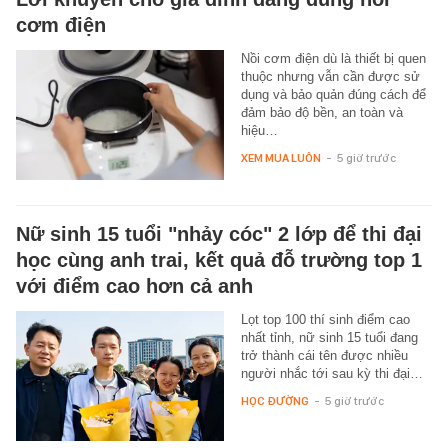
cơm điện
Nồi cơm điện dù là thiết bị quen
thuộc nhưng vẫn cần được sử
dụng và bảo quản đúng cách để
đảm bảo độ bền, an toàn và
hiệu…
XEM MUA LUÔN
-
5 giờ trước
Nữ sinh 15 tuổi "nhảy cóc" 2 lớp để thi đại
học cùng anh trai, kết quả đỗ trường top 1
với điểm cao hơn cả anh
Lọt top 100 thí sinh điểm cao
nhất tỉnh, nữ sinh 15 tuổi đang
trở thành cái tên được nhiều
người nhắc tới sau kỳ thi đại…
HỌC ĐƯỜNG
-
5 giờ trước