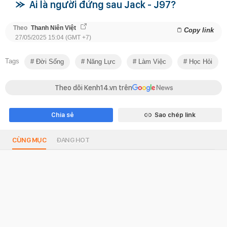
Ai là người đứng sau Jack - J97?
Theo
Thanh Niên Việt
Copy link
27/05/2025 15:04 (GMT +7)
Tags
Đời Sống
Năng Lực
Làm Việc
Học Hỏi
Theo dõi Kenh14.vn trên
Chia sẻ
Sao chép link
CÙNG MỤC
ĐANG HOT