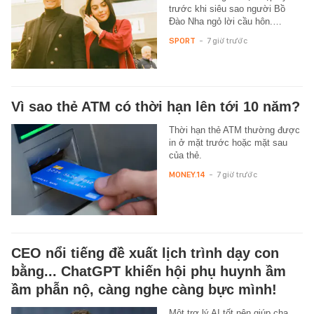
trước khi siêu sao người Bồ
Đào Nha ngỏ lời cầu hôn.…
SPORT
-
7 giờ trước
Vì sao thẻ ATM có thời hạn lên tới 10 năm?
Thời hạn thẻ ATM thường được
in ở mặt trước hoặc mặt sau
của thẻ.
MONEY.14
-
7 giờ trước
CEO nổi tiếng đề xuất lịch trình dạy con
bằng... ChatGPT khiến hội phụ huynh ầm
ầm phẫn nộ, càng nghe càng bực mình!
Một trợ lý AI tốt nên giúp cha