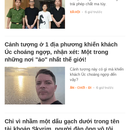
trái phép chất ma túy.
XÃ HỘI
-
6 giờ trước
Cảnh tượng ở 1 địa phương khiến khách
Úc choáng ngợp, nhận xét: Một trong
những nơi "ảo" nhất thế giới!
Cảnh tượng này có gì mà khiến
khách Úc choáng ngợp đến
vậy?
ĂN - CHƠI - ĐI
-
6 giờ trước
Chỉ vì nhầm một dấu gạch dưới trong tên
tài khoản Skyrim, người đàn ông vô tội