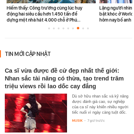
Hiếm thấy: Công trường cùng lúc huy
Lặng người nhìn 
động hai siêu cẩu hơn 1.450 tấn để
bật khóc ở World
dựng một nhà hát 4.000 chỗ ở Phú…
hôm nay bố anh 
TIN MỚI CẬP NHẬT
Ca sĩ vừa được đề cử đẹp nhất thế giới:
Nhan sắc tài năng có thừa, tạo trend trăm
triệu views rồi lao dốc cay đắng
Dù sở hữu nhan sắc và kỹ năng
được đánh giá cao, sự nghiệp
của ca sĩ này khiến nhiều người
tiếc nuối vì ngày càng tuột dốc.
MUSIK
-
7 giờ trước