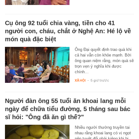
Cụ ông 92 tuổi chia vàng, tiền cho 41
người con, cháu, chắt ở Nghệ An: Hé lộ về
món quà đặc biệt
Ông Đại quyết định trao quà khi
cả hai vẫn còn khỏe mạnh. Bởi
ông quan niệm rằng, món quà sẽ
trọn vẹn ý nghĩa khi được
chính…
XÃ HỘI
-
5 giờ trước
Người đàn ông 55 tuổi ăn khoai lang mỗi
ngày để chữa tiểu đường, 5 tháng sau bác
sĩ hỏi: "Ông đã ăn gì thế?"
Nhiều người thường truyền tai
nhau rằng khoai lang có vị ngọt
nên tuyệt đối phải kiêng khi bị