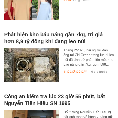
STAR
-
6 giờ trước
Phát hiện kho báu nặng gần 7kg, trị giá
hơn 8,9 tỷ đồng khi đang leo núi
Tháng 2/2025, hai người đàn
ông tại CH Czech trong lúc đi leo
núi đã tình cờ phát hiện một kho
báu nặng gần 7kg, gồm 598…
THẾ GIỚI ĐÓ ĐÂY
-
6 giờ trước
Công an kiểm tra lúc 23 giờ 55 phút, bắt
Nguyễn Tiến Hiếu SN 1995
Đối tượng Nguyễn Tiến Hiếu bị
bắt quả tang về hành vi tàng trữ