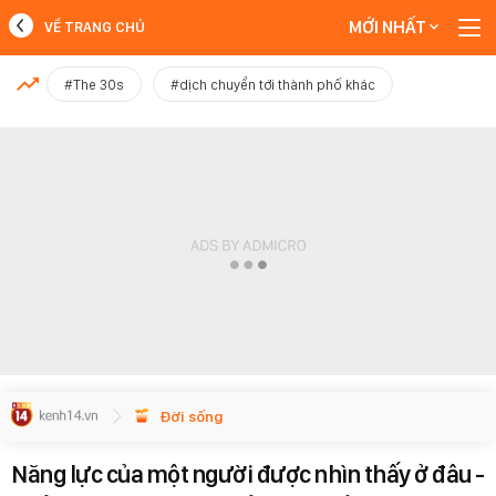
MỚI NHẤT
VỀ TRANG CHỦ
MỚI NHẤT
#The 30s
#dịch chuyển tới thành phố khác
Xem thêm
Đời sống
Năng lực của một người được nhìn thấy ở đâu -