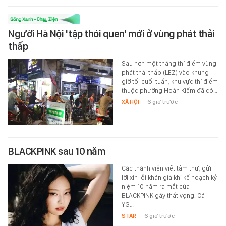
Người Hà Nội 'tập thói quen' mới ở vùng phát thải
thấp
Sau hơn một tháng thí điểm vùng
phát thải thấp (LEZ) vào khung
giờ tối cuối tuần, khu vực thí điểm
thuộc phường Hoàn Kiếm đã có…
XÃ HỘI
-
6 giờ trước
BLACKPINK sau 10 năm
Các thành viên viết tâm thư, gửi
lời xin lỗi khán giả khi kế hoạch kỷ
niệm 10 năm ra mắt của
BLACKPINK gây thất vọng. Cả
YG…
STAR
-
6 giờ trước