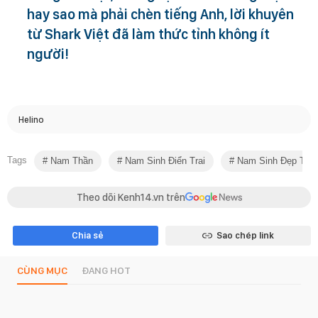
hay sao mà phải chèn tiếng Anh, lời khuyên
từ Shark Việt đã làm thức tỉnh không ít
người!
Helino
Tags
Nam Thần
Nam Sinh Điển Trai
Nam Sinh Đẹp Trai
Theo dõi Kenh14.vn trên
Chia sẻ
Sao chép link
CÙNG MỤC
ĐANG HOT