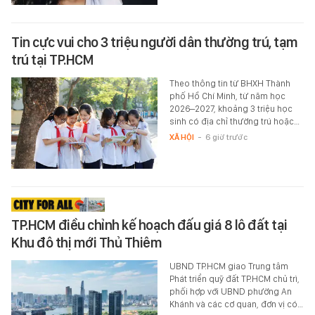
Tin cực vui cho 3 triệu người dân thường trú, tạm
trú tại TP.HCM
Theo thông tin từ BHXH Thành
phố Hồ Chí Minh, từ năm học
2026–2027, khoảng 3 triệu học
sinh có địa chỉ thường trú hoặc…
XÃ HỘI
-
6 giờ trước
TP.HCM điều chỉnh kế hoạch đấu giá 8 lô đất tại
Khu đô thị mới Thủ Thiêm
UBND TP.HCM giao Trung tâm
Phát triển quỹ đất TP.HCM chủ trì,
phối hợp với UBND phường An
Khánh và các cơ quan, đơn vị có…