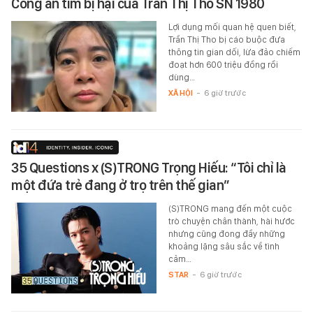
Công an tìm bị hại của Trần Thị Tho SN 1980
Lợi dụng mối quan hệ quen biết,
Trần Thị Tho bị cáo buộc đưa
thông tin gian dối, lừa đảo chiếm
đoạt hơn 600 triệu đồng rồi
dùng…
XÃ HỘI
-
6 giờ trước
35 Questions x (S)TRONG Trọng Hiếu: “Tôi chỉ là
một đứa trẻ đang ở trọ trên thế gian”
(S)TRONG mang đến một cuộc
trò chuyện chân thành, hài hước
nhưng cũng đong đầy những
khoảng lặng sâu sắc về tình
cảm…
STAR
-
6 giờ trước