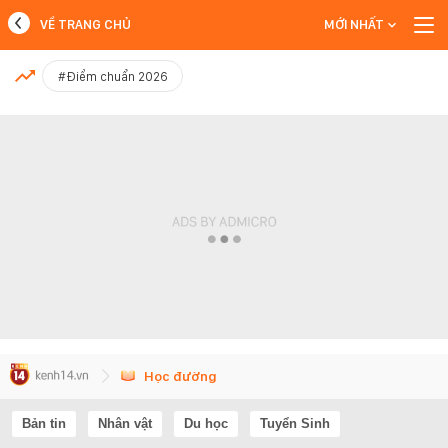
VỀ TRANG CHỦ
MỚI NHẤT
MỚI NHẤT
#Điểm chuẩn 2026
Xem thêm
Học đường
Bản tin
Nhân vật
Du học
Tuyển Sinh