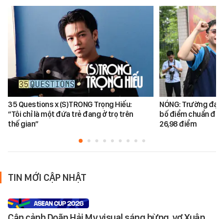
35 Questions x (S)TRONG Trọng Hiếu:
NÓNG: Trường đại
“Tôi chỉ là một đứa trẻ đang ở trọ trên
bố điểm chuẩn đại
thế gian”
26,98 điểm
TIN MỚI CẬP NHẬT
Cận cảnh Doãn Hải My visual sáng bừng, vợ Xuân