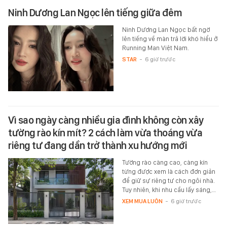
Ninh Dương Lan Ngọc lên tiếng giữa đêm
Ninh Dương Lan Ngọc bất ngờ
lên tiếng về màn trả lời khó hiểu ở
Running Man Việt Nam.
STAR
-
6 giờ trước
Vì sao ngày càng nhiều gia đình không còn xây
tường rào kín mít? 2 cách làm vừa thoáng vừa
riêng tư đang dần trở thành xu hướng mới
Tường rào càng cao, càng kín
từng được xem là cách đơn giản
để giữ sự riêng tư cho ngôi nhà.
Tuy nhiên, khi nhu cầu lấy sáng,…
XEM MUA LUÔN
-
6 giờ trước