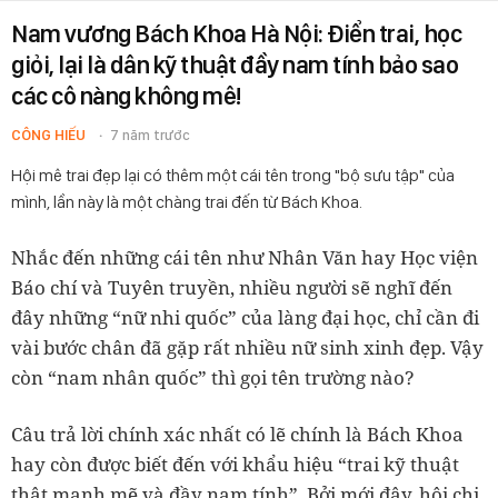
Nam vương Bách Khoa Hà Nội: Điển trai, học
giỏi, lại là dân kỹ thuật đầy nam tính bảo sao
các cô nàng không mê!
CÔNG HIẾU
7 năm trước
Hội mê trai đẹp lại có thêm một cái tên trong "bộ sưu tập" của
mình, lần này là một chàng trai đến từ Bách Khoa.
Nhắc đến những cái tên như Nhân Văn hay Học viện
Báo chí và Tuyên truyền, nhiều người sẽ nghĩ đến
đây những “nữ nhi quốc” của làng đại học, chỉ cần đi
vài bước chân đã gặp rất nhiều nữ sinh xinh đẹp. Vậy
còn “nam nhân quốc” thì gọi tên trường nào?
Câu trả lời chính xác nhất có lẽ chính là Bách Khoa
hay còn được biết đến với khẩu hiệu “trai kỹ thuật
thật mạnh mẽ và đầy nam tính”. Bởi mới đây, hội chị