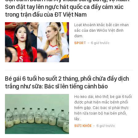
Son đặt tay lên ngực hát quốc ca đầy cảm xúc
trong trận đấu của ĐT Việt Nam
Loạt khoảnh khắc bắt cận nhan
sắc của dàn WAGs Việt đình
đám.
SPORT
-
6 giờ trước
Bé gái 6 tuổi ho suốt 2 tháng, phổi chứa đầy dịch
trắng như sữa: Bác sĩ lên tiếng cảnh báo
Ho kéo dài, khó thở, bé gái 6 tuổi
được phát hiện mắc bệnh phổi
hiếm gặp. Các bác sĩ phải thực
hiện rửa toàn bộ hai bên phổi,
lấy…
SỨC KHỎE
-
6 giờ trước