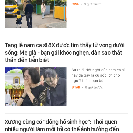
CINE
-
6 giờ trước
Tang lễ nam ca sĩ 8X được tìm thấy tử vong dưới
sống: Mẹ già - bạn gái khóc nghẹn, dàn sao thất
thần đến tiễn biệt
Sự ra đi đột ngột của nam ca sĩ
này đã gây ra cú sốc lớn cho
người thân, bạn bè.
STAR
-
6 giờ trước
Xương cũng có “đồng hồ sinh học”: Thói quen
nhiều người làm mỗi tối có thể ảnh hưởng đến