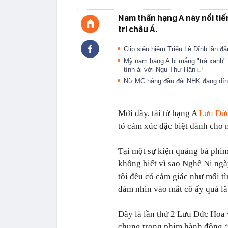
Nam thần hạng A này nổi tiế
trí châu Á.
Clip siêu hiếm Triệu Lệ Dĩnh lần 
Mỹ nam hạng A bị mắng "trà xanh" v
tình ái với Ngu Thư Hân
Nữ MC hàng đầu đài NHK đang dín
Mới đây, tài tử hạng A
Lưu Đứ
tỏ cảm xúc đặc biệt dành cho 
Tại một sự kiện quảng bá phim
không biết vì sao Nghê Ni ngà
tôi đều có cảm giác như mối t
dám nhìn vào mắt cô ấy quá lâ
Đây là lần thứ 2 Lưu Đức Hoa 
chung trong phim hành động 