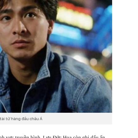
tài tử hàng đầu châu Á
nh vực truyền hình, Lưu Đức Hoa còn ghi dấu ấn