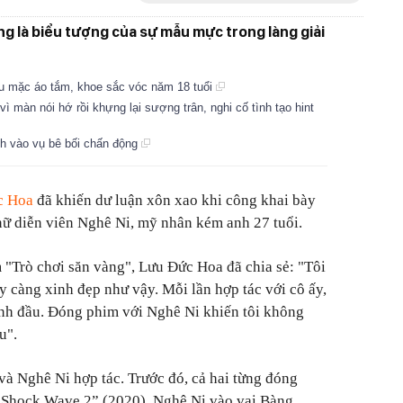
ng là biểu tượng của sự mẫu mực trong làng giải
đầu mặc áo tắm, khoe sắc vóc năm 18 tuổi
ì màn nói hớ rồi khựng lại sượng trân, nghi cố tình tạo hint
h vào vụ bê bối chấn động
c Hoa
đã khiến dư luận xôn xao khi công khai bày
nữ diễn viên Nghê Ni, mỹ nhân kém anh 27 tuổi.
 "Trò chơi săn vàng", Lưu Đức Hoa đã chia sẻ: "Tôi
y càng xinh đẹp như vậy. Mỗi lần hợp tác với cô ấy,
ình đầu. Đóng phim với Nghê Ni khiến tôi không
u".
và Nghê Ni hợp tác. Trước đó, cả hai từng đóng
“Shock Wave 2” (2020). Nghê Ni vào vai Bàng