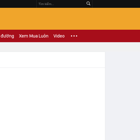
 đường
Xem Mua Luôn
Video