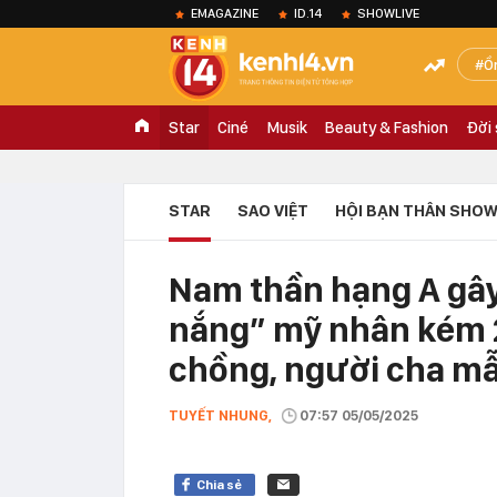
EMAGAZINE
ID.14
SHOWLIVE
Ồ
Star
Ciné
Musik
Beauty & Fashion
Đời
STAR
SAO VIỆT
HỘI BẠN THÂN SHOW
Nam thần hạng A gây 
nắng” mỹ nhân kém 27
chồng, người cha m
TUYẾT NHUNG,
07:57 05/05/2025
Chia sẻ