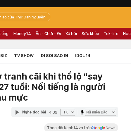
n ào của Thư Đan Nguyễn
 sống
Money.14
Ăn - Chơi - Đi
Xã hội
Sức khỏe
Tek-life
Học
BIZ
TV SHOW
ĐI SOI SAO ĐI
IDOL 14
tranh cãi khi thổ lộ “say
 tuổi: Nổi tiếng là người
ẫu mực
4:09
Nghe đọc bài
Theo dõi Kenh14.vn trên