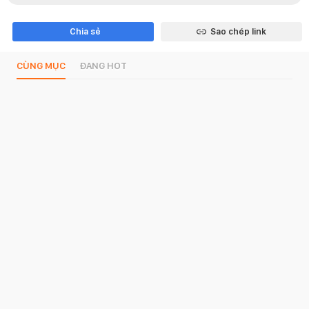
Chia sẻ
Sao chép link
CÙNG MỤC
ĐANG HOT