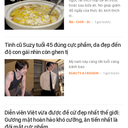
ngọt, rất thích hợp để ăn trước
hoặc sau bữa ăn. Nó giúp giảm
độ ngấy của thức ăn, kích thích
vị…
ĂN - CHƠI - ĐI
-
1 giờ trước
Tình cũ Suzy tuổi 45 đúng cực phẩm, da đẹp đến
độ con gái nhìn còn ghen tị
Mỹ nam này càng lớn tuổi càng
bảnh bao.
BEAUTY & FASHION
-
1 giờ trước
Diễn viên Việt vừa được đề cử đẹp nhất thế giới:
Gương mặt hoàn hảo khó cưỡng, ăn tiền nhất là
đôi mắt cực phẩm