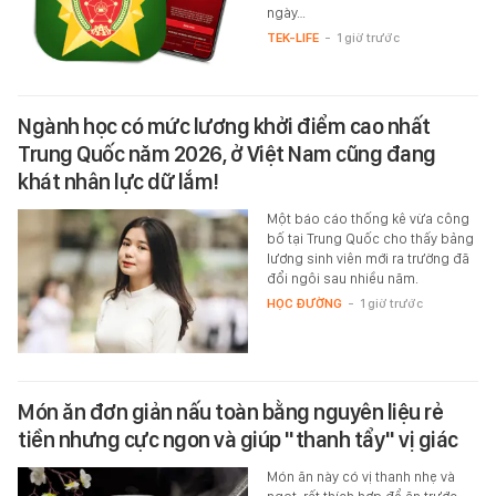
ngày…
TEK-LIFE
-
1 giờ trước
Ngành học có mức lương khởi điểm cao nhất
Trung Quốc năm 2026, ở Việt Nam cũng đang
khát nhân lực dữ lắm!
Một báo cáo thống kê vừa công
bố tại Trung Quốc cho thấy bảng
lương sinh viên mới ra trường đã
đổi ngôi sau nhiều năm.
HỌC ĐƯỜNG
-
1 giờ trước
Món ăn đơn giản nấu toàn bằng nguyên liệu rẻ
tiền nhưng cực ngon và giúp "thanh tẩy" vị giác
Món ăn này có vị thanh nhẹ và