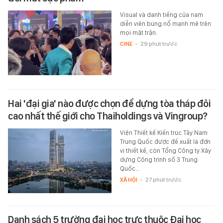
Visual và danh tiếng của nam
diễn viên bùng nổ mạnh mẽ trên
mọi mặt trận.
CINE
-
29 phút trước
Hai 'đại gia' nào được chọn để dựng tòa tháp đôi
cao nhất thế giới cho Thaiholdings và Vingroup?
Viện Thiết kế Kiến trúc Tây Nam
Trung Quốc được đề xuất là đơn
vị thiết kế, còn Tổng Công ty Xây
dựng Công trình số 3 Trung
Quốc…
XÃ HỘI
-
27 phút trước
Danh sách 5 trường đại học trực thuộc Đại học