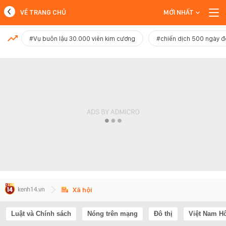
VỀ TRANG CHỦ
MỚI NHẤT
MỚI NHẤT
#Vụ buôn lậu 30.000 viên kim cương
#chiến dịch 500 ngày 
Xem thêm
Xã hội
Luật và Chính sách
Nóng trên mạng
Đô thị
Việt Nam H