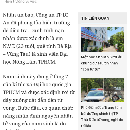
Hiện trường vụ việc
Nhận tin báo, Công an TP Dĩ
TIN LIÊN QUAN
An đã phong tỏa hiện trường
để điều tra. Danh tính nạn
nhân được xác định là em
N.V.T. (23 tuổi, quê tỉnh Bà Rịa
– Vũng Tàu) là sinh viên Đại
Một học sinh lớp 6 rơi lầu
học Nông Lâm TPHCM.
chung cư sau tin nhắn
“con tự tử”
Nam sinh này đang ở tầng 7
của kí túc xá Đại học quốc gia
TPHCM và được xác định rơi từ
đây xuống đất dẫn đến tử
vong . Bước đầu, cơ quan chức
Phó Giám đốc Trung tâm
bồi dưỡng chính trị TP
năng nhận định nguyên nhân
Thủ Đức tử vong, nghi do
tử vong của nam sinh là do
rơi lầu