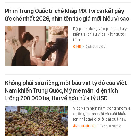
Phim Trung Quốc bị chê khắp MXH vì cái kết gây
ức chế nhất 2026, nhìn tên tác giả mới hiểu vì sao
Bộ phim đang vấp phải nhiều ý
kiến trái chiều vì cái kết ngược
tâm.
CINE
-
7 phút trước
Không phải sầu riêng, một báu vật tỷ đô của Việt
Nam khiến Trung Quốc, Mỹ mê mẩn: diện tích
trồng 200.000 ha, thu về hơn nửa tỷ USD
Việt Nam hiện nằm trong nhóm 4
quốc gia sản xuất và xuất khẩu
lớn nhất thế giới ở loại quả này.
ĂN - CHƠI - ĐI
-
6 phút trước