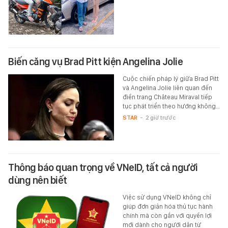
Biến căng vụ Brad Pitt kiện Angelina Jolie
Cuộc chiến pháp lý giữa Brad Pitt
và Angelina Jolie liên quan đến
điền trang Château Miraval tiếp
tục phát triển theo hướng không…
STAR
-
2 giờ trước
Thông báo quan trọng về VNeID, tất cả người
dùng nên biết
Việc sử dụng VNeID không chỉ
giúp đơn giản hóa thủ tục hành
chính mà còn gắn với quyền lợi
mới dành cho người dân từ