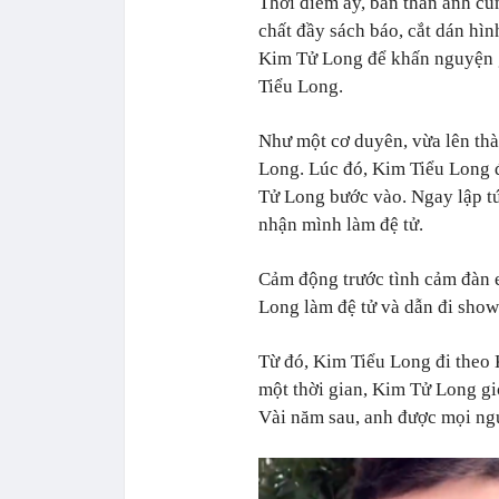
Thời điểm ấy, bản thân anh cũ
chất đầy sách báo, cắt dán hìn
Kim Tử Long để khấn nguyện g
Tiểu Long.
Như một cơ duyên, vừa lên th
Long. Lúc đó, Kim Tiểu Long 
Tử Long bước vào. Ngay lập tứ
nhận mình làm đệ tử.
Cảm động trước tình cảm đàn
Long làm đệ tử và dẫn đi show
Từ đó, Kim Tiểu Long đi theo
một thời gian, Kim Tử Long gi
Vài năm sau, anh được mọi ngườ