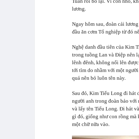
Tuấn rồi bỏ lại. Vì còn nhỏ, k
lương.
Ngay hôm sau, đoàn cải lương 
đầu ăn cơm Tổ nghiệp từ đó n
Nghệ danh đầu tiên của Kim Ti
trong tuồng Lan và Điệp nên l
lênh đênh, không nổi lên được
tới tìm do nhầm với một ngườ
quá nên bỏ luôn tên này.
Sau đó, Kim Tiểu Long đi hát
người anh trong đoàn bảo với 
và lấy tên Tiểu Long. Đi hát v
gì đó, giống như con rồng mà 
một chữ nữa vào.