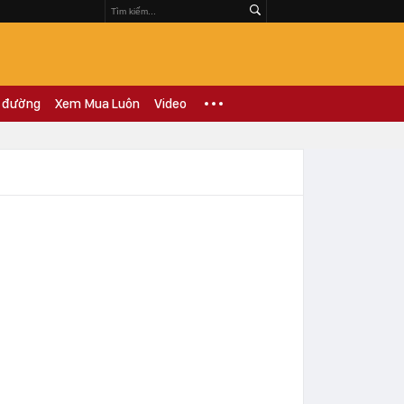
 đường
Xem Mua Luôn
Video