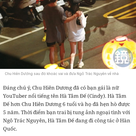
Chu Hiên Dương sau đó khoác vai và đưa Ngô Trác Nguyên về nhà
Đáng chú ý, Chu Hiên Dương đã có bạn gái là nữ
YouTuber nổi tiếng tên Hà Tâm Đế (Cindy). Hà Tâm
Đế hơn Chu Hiên Dương 6 tuổi và họ đã hẹn hò được
5 năm. Thời điểm bạn trai bị tung ảnh ngoại tình với
Ngô Trác Nguyên, Hà Tâm Đế đang đi công tác ở Hàn
Quốc.