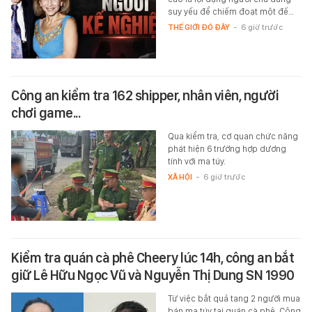
suy yếu để chiếm đoạt một đế…
THẾ GIỚI ĐÓ ĐÂY
-
6 giờ trước
Công an kiểm tra 162 shipper, nhân viên, người
chơi game...
Qua kiểm tra, cơ quan chức năng
phát hiện 6 trường hợp dương
tính với ma túy.
XÃ HỘI
-
6 giờ trước
Kiểm tra quán cà phê Cheery lúc 14h, công an bắt
giữ Lê Hữu Ngọc Vũ và Nguyễn Thị Dung SN 1990
Từ việc bắt quả tang 2 người mua
bán ma túy tại quán cà phê, Công