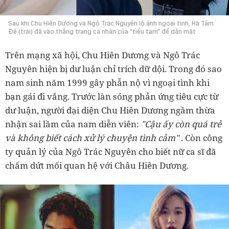
Sau khi Chu Hiên Dương và Ngô Trác Nguyên lộ ảnh ngoại tình, Hà Tâm
Đế (trái) đã vào thẳng trang cá nhân của "tiểu tam" để dằn mặt
Trên mạng xã hội, Chu Hiên Dương và Ngô Trác
Nguyên hiện bị dư luận chỉ trích dữ dội. Trong đó sao
nam sinh năm 1999 gây phẫn nộ vì ngoại tình khi
bạn gái đi vắng. Trước làn sóng phản ứng tiêu cực từ
dư luận, người đại diện Chu Hiên Dương ngầm thừa
nhận sai lầm của nam diễn viên:
"Cậu ấy còn quá trẻ
và không biết cách xử lý chuyện tình cảm"
. Còn công
ty quản lý của Ngô Trác Nguyên cho biết nữ ca sĩ đã
chấm dứt mối quan hệ với Châu Hiên Dương.