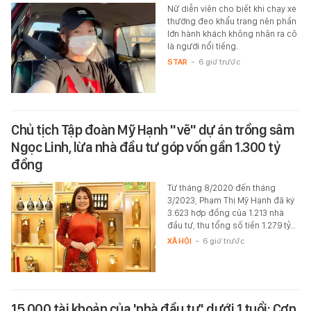
Nữ diễn viên cho biết khi chạy xe
thường đeo khẩu trang nên phần
lớn hành khách không nhận ra cô
là người nổi tiếng.
STAR
-
6 giờ trước
Chủ tịch Tập đoàn Mỹ Hạnh "vẽ" dự án trồng sâm
Ngọc Linh, lừa nhà đầu tư góp vốn gần 1.300 tỷ
đồng
Từ tháng 8/2020 đến tháng
3/2023, Phạm Thị Mỹ Hạnh đã ký
3.623 hợp đồng của 1.213 nhà
đầu tư, thu tổng số tiền 1.279 tỷ…
XÃ HỘI
-
6 giờ trước
15.000 tài khoản của 'nhà đầu tư' dưới 1 tuổi: Cơn