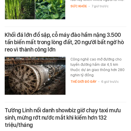
SỨC KHỎE
-
7 giờ trước
Khối đá lớn đổ sập, cỗ máy đào hầm nặng 3.500
tấn biến mất trong lòng đất, 20 người bất ngờ hò
reo vì thành công lớn
Công nghệ cao mở đường cho
tuyến đường hầm dài 4,5 km
thuộc dự án giao thông hơn 280
nghìn tỷ đồng.
THẾ GIỚI ĐÓ ĐÂY
-
6 giờ trước
Tường Linh nổi danh showbiz giờ chạy taxi mưu
sinh, mừng rớt nước mắt khi kiếm hơn 132
triệu/tháng