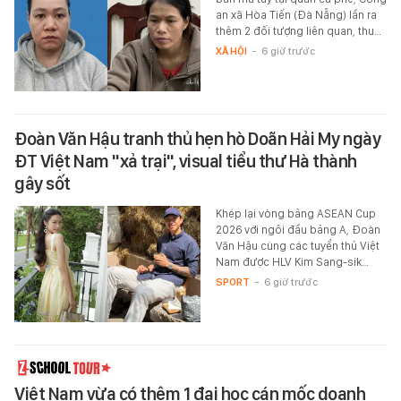
an xã Hòa Tiến (Đà Nẵng) lần ra
thêm 2 đối tượng liên quan, thu…
XÃ HỘI
-
6 giờ trước
Đoàn Văn Hậu tranh thủ hẹn hò Doãn Hải My ngày
ĐT Việt Nam "xả trại", visual tiểu thư Hà thành
gây sốt
Khép lại vòng bảng ASEAN Cup
2026 với ngôi đầu bảng A, Đoàn
Văn Hậu cùng các tuyển thủ Việt
Nam được HLV Kim Sang-sik…
SPORT
-
6 giờ trước
Việt Nam vừa có thêm 1 đại học cán mốc doanh