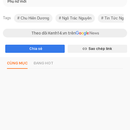
Phụ nữ mới
Tags
Chu Hiên Dương
Ngô Trác Nguyên
Tin Tức Ngôi 
Theo dõi Kenh14.vn trên
Chia sẻ
Sao chép link
CÙNG MỤC
ĐANG HOT