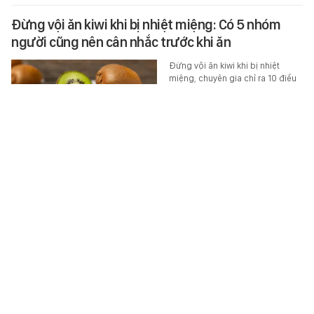
Đừng vội ăn kiwi khi bị nhiệt miệng: Có 5 nhóm
người cũng nên cân nhắc trước khi ăn
Đừng vội ăn kiwi khi bị nhiệt
miệng, chuyên gia chỉ ra 10 điều
cần lưu ý, không phải ai cũng nên
ăn loại quả này.
SỨC KHỎE
-
6 giờ trước
Lý do nhiều người hết mặn mà với vàng
Chỉ trong vòng nửa năm, chênh
lệch giá vàng trong nước và giá
vàng thế giới đã thu hẹp từ hơn
30 triệu đồng xuống còn
khoảng…
MONEY.14
-
6 giờ trước