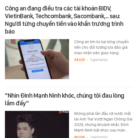
Công an đang điều tra các tài khoản BIDV,
VietinBank, Techcombank, Sacombank,... sau:
Người từng chuyển tiền vào khẩn trương trình
báo
Công an tìm bị hại từng chuyển
tiền cho đối tượng lừa đảo giả
mạo nhân viên giao hàng.
XÃ HỘI
-
7 giờ trước
"Nhìn Đinh Mạnh Ninh khóc, chúng tôi đau lòng
lắm đấy"
Không phải lần đầu rơi nước mắt
tại Anh Trai Vượt Ngàn Chông Gai
2026, nhưng khoảnh khắc Đinh
Mạnh Ninh bật khóc sau màn…
MUSIK
-
7 giờ trước