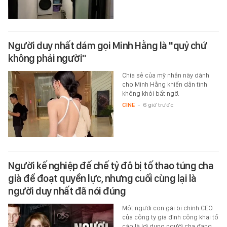
Người duy nhất dám gọi Minh Hằng là "quỷ chứ
không phải người"
Chia sẻ của mỹ nhân này dành
cho Minh Hằng khiến dân tình
không khỏi bất ngờ.
CINE
-
6 giờ trước
Người kế nghiệp đế chế tỷ đô bị tố thao túng cha
già để đoạt quyền lực, nhưng cuối cùng lại là
người duy nhất đã nói đúng
Một người con gái bị chính CEO
của công ty gia đình công khai tố
cáo là lợi dụng người cha đang