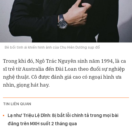
Bê bối tình ái khiến hình ảnh của Chu Hiên Dương sụp đổ
Trong khi đó, Ngô Trác Nguyên sinh năm 1994, là ca
sĩ trẻ từ Australia đến Đài Loan theo đuổi sự nghiệp
nghệ thuật. Cô được đánh giá cao có ngoại hình ưa
nhìn, giọng hát hay.
TIN LIÊN QUAN
Lạ như Triệu Lệ Dĩnh: Bị bắt lỗi chính tả trong mọi bài
đăng trên MXH suốt 2 tháng qua