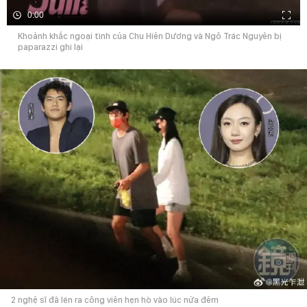
0:00
Khoảnh khắc ngoại tình của Chu Hiên Dương và Ngô Trác Nguyên bị
paparazzi ghi lại
2 nghệ sĩ đã lén ra công viên hẹn hò vào lúc nửa đêm