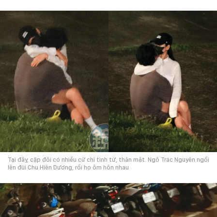
Tại đây, cặp đôi có nhiều cử chỉ tình tứ, thân mật. Ngô Trác Nguyên ngồi
lên đùi Chu Hiên Dương, rồi họ ôm hôn nhau