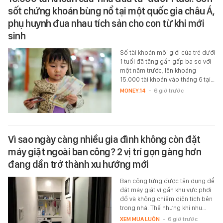
sốt chứng khoán bùng nổ tại một quốc gia châu Á,
phụ huynh đua nhau tích sản cho con từ khi mới
sinh
Số tài khoản môi giới của trẻ dưới
1 tuổi đã tăng gần gấp ba so với
một năm trước, lên khoảng
15.000 tài khoản vào tháng 6 tại…
MONEY.14
-
6 giờ trước
Vì sao ngày càng nhiều gia đình không còn đặt
máy giặt ngoài ban công? 2 vị trí gọn gàng hơn
đang dần trở thành xu hướng mới
Ban công từng được tận dụng để
đặt máy giặt vì gần khu vực phơi
đồ và không chiếm diện tích bên
trong nhà. Thế nhưng khi nhu…
XEM MUA LUÔN
-
6 giờ trước