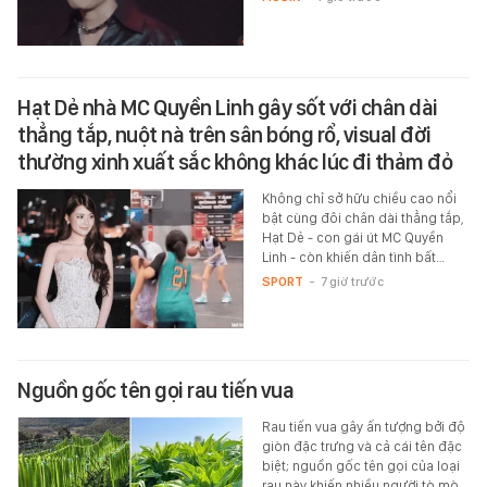
Hạt Dẻ nhà MC Quyền Linh gây sốt với chân dài
thẳng tắp, nuột nà trên sân bóng rổ, visual đời
thường xinh xuất sắc không khác lúc đi thảm đỏ
Không chỉ sở hữu chiều cao nổi
bật cùng đôi chân dài thẳng tắp,
Hạt Dẻ - con gái út MC Quyền
Linh - còn khiến dân tình bất…
SPORT
-
7 giờ trước
Nguồn gốc tên gọi rau tiến vua
Rau tiến vua gây ấn tượng bởi độ
giòn đặc trưng và cả cái tên đặc
biệt; nguồn gốc tên gọi của loại
rau này khiến nhiều người tò mò.