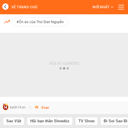
VỀ TRANG CHỦ
MỚI NHẤT
MỚI NHẤT
#Ồn ào của Thư Đan Nguyễn
Xem thêm
Star
Sao Việt
Hội bạn thân Showbiz
TV Show
Đi Soi Sao Đi