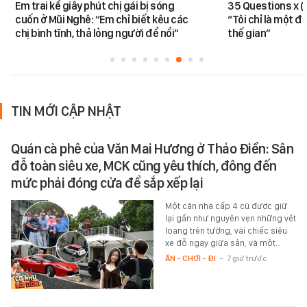
Em trai kể giây phút chị gái bị sóng
35 Questions x 
cuốn ở Mũi Nghê: “Em chỉ biết kêu các
“Tôi chỉ là một đ
chị bình tĩnh, thả lỏng người để nổi”
thế gian”
TIN MỚI CẬP NHẬT
Quán cà phê của Văn Mai Hương ở Thảo Điền: Sân
đỗ toàn siêu xe, MCK cũng yêu thích, đông đến
mức phải đóng cửa để sắp xếp lại
Một căn nhà cấp 4 cũ được giữ
lại gần như nguyên vẹn những vết
loang trên tường, vài chiếc siêu
xe đỗ ngay giữa sân, và một…
ĂN - CHƠI - ĐI
-
7 giờ trước