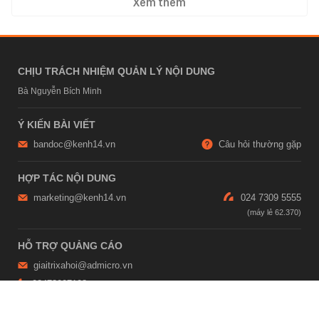
Xem thêm
CHỊU TRÁCH NHIỆM QUẢN LÝ NỘI DUNG
Bà Nguyễn Bích Minh
Ý KIẾN BÀI VIẾT
bandoc@kenh14.vn
Câu hỏi thường gặp
HỢP TÁC NỘI DUNG
marketing@kenh14.vn
024 7309 5555
HỖ TRỢ QUẢNG CÁO
giaitrixahoi@admicro.vn
02473007108
TRỤ SỞ HÀ NỘI