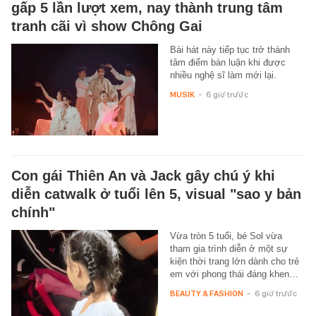
gấp 5 lần lượt xem, nay thành trung tâm
tranh cãi vì show Chông Gai
Bài hát này tiếp tục trở thành
tâm điểm bàn luận khi được
nhiều nghệ sĩ làm mới lại.
MUSIK
-
6 giờ trước
Con gái Thiên An và Jack gây chú ý khi
diễn catwalk ở tuổi lên 5, visual "sao y bản
chính"
Vừa tròn 5 tuổi, bé Sol vừa
tham gia trình diễn ở một sự
kiện thời trang lớn dành cho trẻ
em với phong thái đáng khen…
BEAUTY & FASHION
-
6 giờ trước