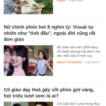
XÃ HỘI
-
6 giờ trước
Nữ chính phim hot 8 nghìn tỷ: Visual tự
nhiên như "tình đầu", ngoài đời cũng rất
đơn giản
Mỹ nhân sinh năm 2004 đang
trở thành gương mặt được săn
đón nhất châu Á hiện nay.
BEAUTY & FASHION
-
6 giờ trước
Cô giáo dạy Hoá gây sốt phim giờ vàng,
hút triệu lượt xem là ai?
Chỉ xuất hiện ít phút trong Mùa