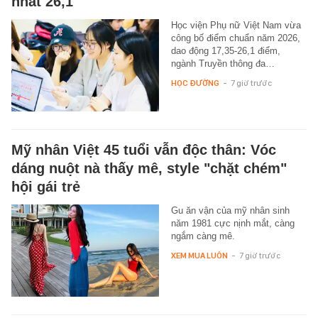
nhất 26,1
Học viện Phụ nữ Việt Nam vừa
công bố điểm chuẩn năm 2026,
dao động 17,35-26,1 điểm,
ngành Truyền thông đa…
HỌC ĐƯỜNG
-
7 giờ trước
Mỹ nhân Việt 45 tuổi vẫn độc thân: Vóc
dáng nuột nà thấy mê, style "chặt chém"
hội gái trẻ
Gu ăn vận của mỹ nhân sinh
năm 1981 cực nịnh mắt, càng
ngắm càng mê.
XEM MUA LUÔN
-
7 giờ trước