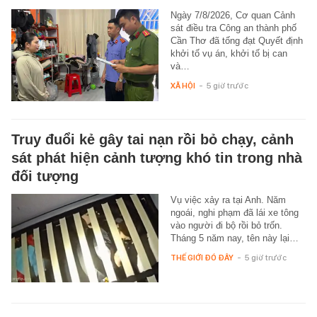
Ngày 7/8/2026, Cơ quan Cảnh
sát điều tra Công an thành phố
Cần Thơ đã tống đạt Quyết định
khởi tố vụ án, khởi tố bị can
và…
XÃ HỘI
-
5 giờ trước
Truy đuổi kẻ gây tai nạn rồi bỏ chạy, cảnh
sát phát hiện cảnh tượng khó tin trong nhà
đối tượng
Vụ việc xảy ra tại Anh. Năm
ngoái, nghi phạm đã lái xe tông
vào người đi bộ rồi bỏ trốn.
Tháng 5 năm nay, tên này lại…
THẾ GIỚI ĐÓ ĐÂY
-
5 giờ trước