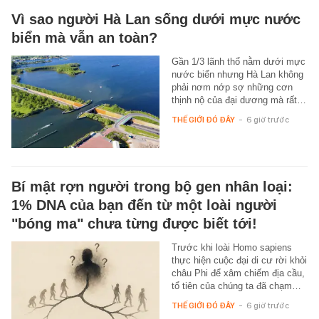
Vì sao người Hà Lan sống dưới mực nước
biển mà vẫn an toàn?
Gần 1/3 lãnh thổ nằm dưới mực
nước biển nhưng Hà Lan không
phải nơm nớp sợ những cơn
thịnh nộ của đại dương mà rất…
THẾ GIỚI ĐÓ ĐÂY
-
6 giờ trước
Bí mật rợn người trong bộ gen nhân loại:
1% DNA của bạn đến từ một loài người
"bóng ma" chưa từng được biết tới!
Trước khi loài Homo sapiens
thực hiện cuộc đại di cư rời khỏi
châu Phi để xâm chiếm địa cầu,
tổ tiên của chúng ta đã chạm…
THẾ GIỚI ĐÓ ĐÂY
-
6 giờ trước