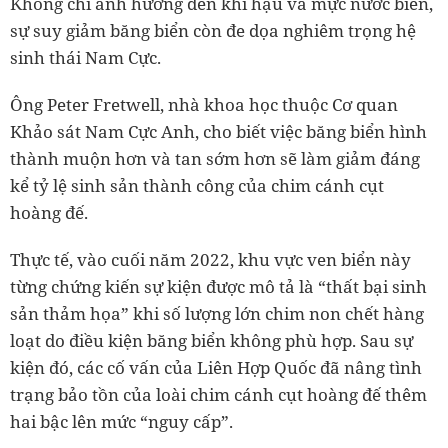
Không chỉ ảnh hưởng đến khí hậu và mực nước biển,
sự suy giảm băng biển còn đe dọa nghiêm trọng hệ
sinh thái Nam Cực.
Ông Peter Fretwell, nhà khoa học thuộc Cơ quan
Khảo sát Nam Cực Anh, cho biết việc băng biển hình
thành muộn hơn và tan sớm hơn sẽ làm giảm đáng
kể tỷ lệ sinh sản thành công của chim cánh cụt
hoàng đế.
Thực tế, vào cuối năm 2022, khu vực ven biển này
từng chứng kiến sự kiện được mô tả là “thất bại sinh
sản thảm họa” khi số lượng lớn chim non chết hàng
loạt do điều kiện băng biển không phù hợp. Sau sự
kiện đó, các cố vấn của Liên Hợp Quốc đã nâng tình
trạng bảo tồn của loài chim cánh cụt hoàng đế thêm
hai bậc lên mức “nguy cấp”.