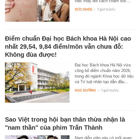
việc thay đổi cách chăm sóc…
SỨC KHỎE
-
7 giờ trước
Điểm chuẩn Đại học Bách khoa Hà Nội cao
nhất 29,54, 9,84 điểm/môn vẫn chưa đỗ:
Không đùa được!
Đại học Bách khoa Hà Nội vừa
công bố điểm chuẩn năm 2026,
trong đó ngành Khoa học dữ liệu
và Trí tuệ nhân tạo dẫn đầu…
HỌC ĐƯỜNG
-
7 giờ trước
Sao Việt trong hội bạn thân thừa nhận là
"nam thần" của phim Trấn Thành
Nam diễn viên này có mối quan