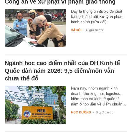
Công an về xử phạt vi phạm giao thông
Đây là thông tin được đề xuất
tại dự thảo Luật Xử lý vi phạm
hành chính (sửa đổi).
XÃ HỘI
-
6 giờ trước
Ngành học cao điểm nhất của ĐH Kinh tế
Quốc dân năm 2026: 9,5 điểm/môn vẫn
chưa thể đỗ
Năm nay, nhóm ngành kinh
doanh, thương mại, logistics,
kiểm toán và kinh tế quốc tế
nằm ở top đầu về điểm chuẩn…
HỌC ĐƯỜNG
-
6 giờ trước