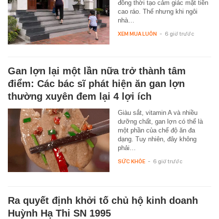
đồng thời tạo cảm giác mặt tiền
cao ráo. Thế nhưng khi ngôi
nhà…
XEM MUA LUÔN
-
6 giờ trước
Gan lợn lại một lần nữa trở thành tâm
điểm: Các bác sĩ phát hiện ăn gan lợn
thường xuyên đem lại 4 lợi ích
Giàu sắt, vitamin A và nhiều
dưỡng chất, gan lợn có thể là
một phần của chế độ ăn đa
dạng. Tuy nhiên, đây không
phải…
SỨC KHỎE
-
6 giờ trước
Ra quyết định khởi tố chủ hộ kinh doanh
Huỳnh Hạ Thi SN 1995