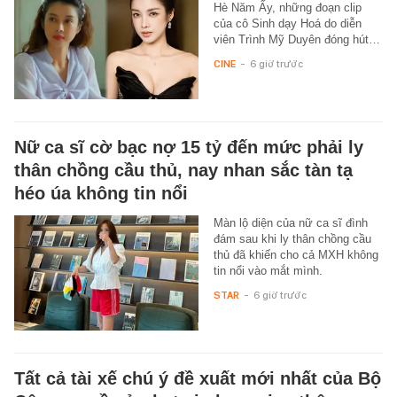
Hè Năm Ấy, những đoạn clip
của cô Sinh dạy Hoá do diễn
viên Trình Mỹ Duyên đóng hút…
CINE
-
6 giờ trước
Nữ ca sĩ cờ bạc nợ 15 tỷ đến mức phải ly
thân chồng cầu thủ, nay nhan sắc tàn tạ
héo úa không tin nổi
Màn lộ diện của nữ ca sĩ đình
đám sau khi ly thân chồng cầu
thủ đã khiến cho cả MXH không
tin nổi vào mắt mình.
STAR
-
6 giờ trước
Tất cả tài xế chú ý đề xuất mới nhất của Bộ