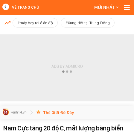
MỚI NHẤT
VỀ TRANG CHỦ
MỚI NHẤT
#máy bay rơi ở ấn độ
#Xung đột tại Trung Đông
Xem thêm
Thế Giới Đó Đây
Nam Cực tăng 20 độ C, mất lượng băng biển