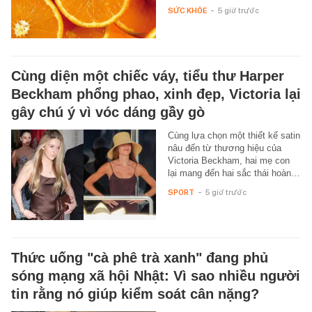
SỨC KHỎE
-
5 giờ trước
Cùng diện một chiếc váy, tiểu thư Harper
Beckham phổng phao, xinh đẹp, Victoria lại
gây chú ý vì vóc dáng gầy gò
Cùng lựa chọn một thiết kế satin
nâu đến từ thương hiệu của
Victoria Beckham, hai mẹ con
lại mang đến hai sắc thái hoàn…
SPORT
-
5 giờ trước
Thức uống "cà phê trà xanh" đang phủ
sóng mạng xã hội Nhật: Vì sao nhiều người
tin rằng nó giúp kiểm soát cân nặng?