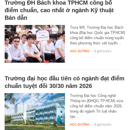
Trường ĐH Bách khoa TPHCM công bố
điểm chuẩn, cao nhất ở ngành Kỹ thuật
Bán dẫn
Trưa 9/8, Trường Đại học Bách
khoa (Đại học Quốc gia TPHCM)
công bố điểm chuẩn trúng tuyển
theo phương thức xét tuyển…
HỌC ĐƯỜNG
-
5 giờ trước
Trường đại học đầu tiên có ngành đạt điểm
chuẩn tuyệt đối 30/30 năm 2026
Trường Đại học Công nghệ
Thông tin (ĐHQG TP.HCM) vừa
công bố điểm chuẩn năm 2026,
trong đó ngành Trí tuệ nhân
tạo…
HỌC ĐƯỜNG
-
5 giờ trước