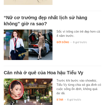
“Nữ cơ trưởng đẹp nhất lịch sử hàng
không” giờ ra sao?
Sốc vì trông còn trẻ đẹp hơn cả
4 năm trước.
ĐỜI SỐNG
-
6 giờ trước
Căn nhà ở quê của Hoa hậu Tiểu Vy
Trước khi bước vào showbiz,
Tiểu Vy từng chia sẻ gia đình có
cuộc sống ổn định, không quá
dư dả.
STAR
-
6 giờ trước