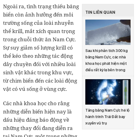
Ngoài ra, tình trạng thiếu băng
TIN LIÊN QUAN
biển còn ảnh hưởng đến môi
trường sống của loài nhuyễn
thể krill, mắt xích quan trọng
trong chuỗi thức ăn Nam Cực.
Sự suy giảm số lượng krill có
Sau khi phân tích 300 kg
thể kéo theo những tác động
băng Nam Cực, các nhà
dây chuyền đối với nhiều loài
khoa học phát hiện một
điều rất kỳ lạ bên trong
sinh vật khác trong khu vực,
từ chim biển đến các loài động
vật có vú sống ở vùng cực.
Các nhà khoa học cho rằng
những diễn biến hiện nay là
Tảng băng Nam Cực hé lộ
hành trình Trái Đất bay
dấu hiệu đáng báo động về
xuyên vũ trụ
những thay đổi đang diễn ra
tại Nam Cực, một trong những