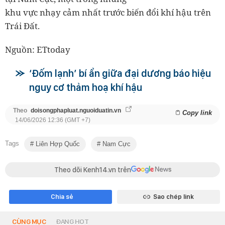
khu vực nhạy cảm nhất trước biến đổi khí hậu trên
Trái Đất.
Nguồn: ETtoday
‘Đốm lạnh’ bí ẩn giữa đại dương báo hiệu
nguy cơ thảm hoạ khí hậu
Theo
doisongphapluat.nguoiduatin.vn
Copy link
14/06/2026 12:36 (GMT +7)
Tags
Liên Hợp Quốc
Nam Cực
Theo dõi Kenh14.vn trên
Chia sẻ
Sao chép link
CÙNG MỤC
ĐANG HOT