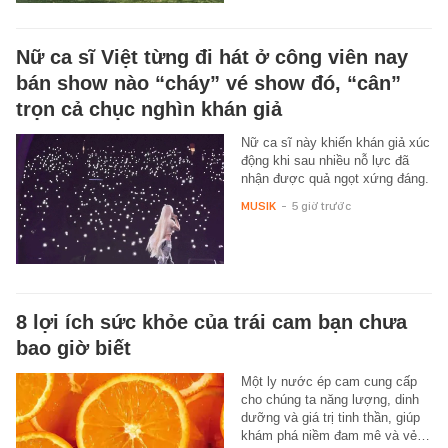
Nữ ca sĩ Việt từng đi hát ở công viên nay
bán show nào “cháy” vé show đó, “cân”
trọn cả chục nghìn khán giả
Nữ ca sĩ này khiến khán giả xúc
động khi sau nhiều nỗ lực đã
nhận được quả ngọt xứng đáng.
MUSIK
-
5 giờ trước
8 lợi ích sức khỏe của trái cam bạn chưa
bao giờ biết
Một ly nước ép cam cung cấp
cho chúng ta năng lượng, dinh
dưỡng và giá trị tinh thần, giúp
khám phá niềm đam mê và vẻ…