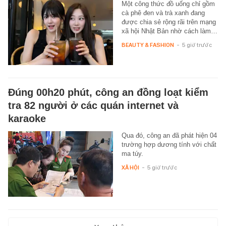
Một công thức đồ uống chỉ gồm
cà phê đen và trà xanh đang
được chia sẻ rộng rãi trên mạng
xã hội Nhật Bản nhờ cách làm…
BEAUTY & FASHION
-
5 giờ trước
Đúng 00h20 phút, công an đồng loạt kiểm
tra 82 người ở các quán internet và
karaoke
Qua đó, công an đã phát hiện 04
trường hợp dương tính với chất
ma túy.
XÃ HỘI
-
5 giờ trước