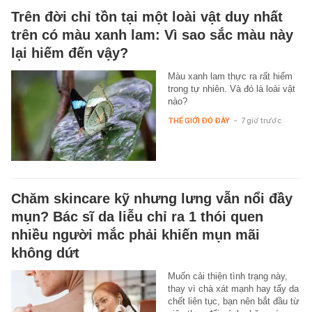
Trên đời chỉ tồn tại một loài vật duy nhất
trên có màu xanh lam: Vì sao sắc màu này
lại hiếm đến vậy?
Màu xanh lam thực ra rất hiếm
trong tự nhiên. Và đó là loài vật
nào?
THẾ GIỚI ĐÓ ĐÂY
-
7 giờ trước
Chăm skincare kỹ nhưng lưng vẫn nổi đầy
mụn? Bác sĩ da liễu chỉ ra 1 thói quen
nhiều người mắc phải khiến mụn mãi
không dứt
Muốn cải thiện tình trạng này,
thay vì chà xát mạnh hay tẩy da
chết liên tục, bạn nên bắt đầu từ