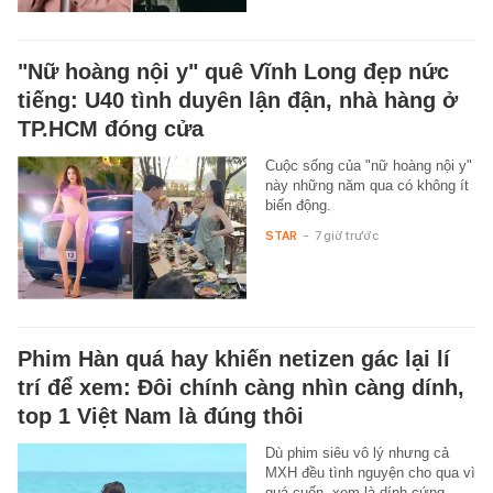
"Nữ hoàng nội y" quê Vĩnh Long đẹp nức
tiếng: U40 tình duyên lận đận, nhà hàng ở
TP.HCM đóng cửa
Cuộc sống của "nữ hoàng nội y"
này những năm qua có không ít
biến động.
STAR
-
7 giờ trước
Phim Hàn quá hay khiến netizen gác lại lí
trí để xem: Đôi chính càng nhìn càng dính,
top 1 Việt Nam là đúng thôi
Dù phim siêu vô lý nhưng cả
MXH đều tình nguyện cho qua vì
quá cuốn, xem là dính cứng