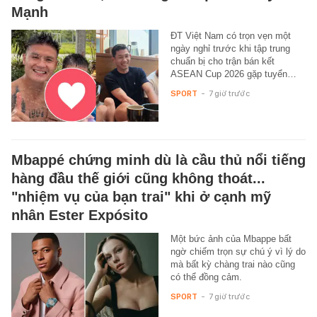
Mạnh
ĐT Việt Nam có trọn vẹn một
ngày nghỉ trước khi tập trung
chuẩn bị cho trận bán kết
ASEAN Cup 2026 gặp tuyển…
SPORT
-
7 giờ trước
Mbappé chứng minh dù là cầu thủ nổi tiếng
hàng đầu thế giới cũng không thoát...
"nhiệm vụ của bạn trai" khi ở cạnh mỹ
nhân Ester Expósito
Một bức ảnh của Mbappe bất
ngờ chiếm trọn sự chú ý vì lý do
mà bất kỳ chàng trai nào cũng
có thể đồng cảm.
SPORT
-
7 giờ trước