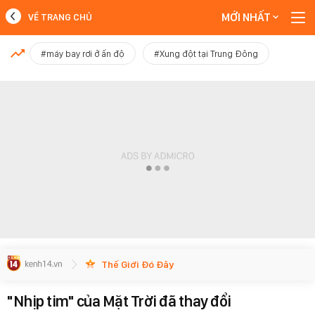
MỚI NHẤT
VỀ TRANG CHỦ
MỚI NHẤT
#máy bay rơi ở ấn độ
#Xung đột tại Trung Đông
Xem thêm
Thế Giới Đó Đây
"Nhịp tim" của Mặt Trời đã thay đổi