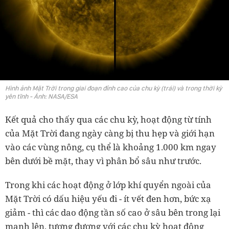
Hình ảnh Mặt Trời trong giai đoạn đỉnh cao của chu kỳ (trái) và trong thời kỳ
yên tĩnh - Ảnh: NASA/ESA
Kết quả cho thấy qua các chu kỳ, hoạt động từ tính
của Mặt Trời đang ngày càng bị thu hẹp và giới hạn
vào các vùng nông, cụ thể là khoảng 1.000 km ngay
bên dưới bề mặt, thay vì phân bổ sâu như trước.
Trong khi các hoạt động ở lớp khí quyển ngoài của
Mặt Trời có dấu hiệu yếu đi - ít vết đen hơn, bức xạ
giảm - thì các dao động tần số cao ở sâu bên trong lại
mạnh lên, tương đương với các chu kỳ hoạt động