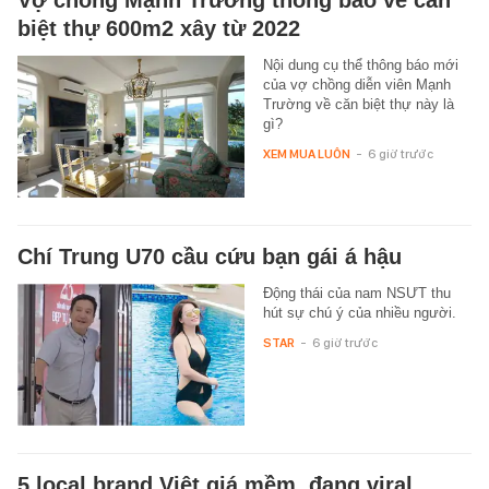
Vợ chồng Mạnh Trường thông báo về căn
biệt thự 600m2 xây từ 2022
Nội dung cụ thể thông báo mới
của vợ chồng diễn viên Mạnh
Trường về căn biệt thự này là
gì?
XEM MUA LUÔN
-
6 giờ trước
Chí Trung U70 cầu cứu bạn gái á hậu
Động thái của nam NSƯT thu
hút sự chú ý của nhiều người.
STAR
-
6 giờ trước
5 local brand Việt giá mềm, đang viral