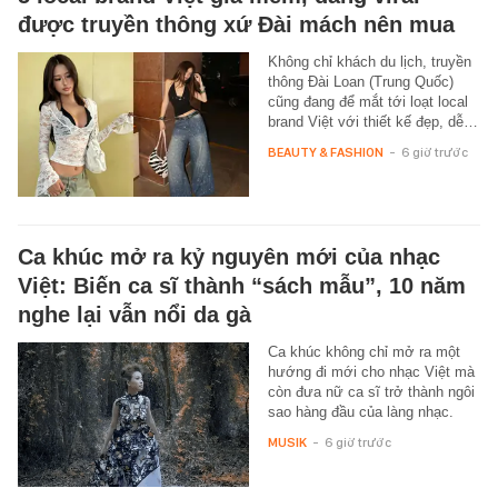
được truyền thông xứ Đài mách nên mua
Không chỉ khách du lịch, truyền
thông Đài Loan (Trung Quốc)
cũng đang để mắt tới loạt local
brand Việt với thiết kế đẹp, dễ…
BEAUTY & FASHION
-
6 giờ trước
Ca khúc mở ra kỷ nguyên mới của nhạc
Việt: Biến ca sĩ thành “sách mẫu”, 10 năm
nghe lại vẫn nổi da gà
Ca khúc không chỉ mở ra một
hướng đi mới cho nhạc Việt mà
còn đưa nữ ca sĩ trở thành ngôi
sao hàng đầu của làng nhạc.
MUSIK
-
6 giờ trước