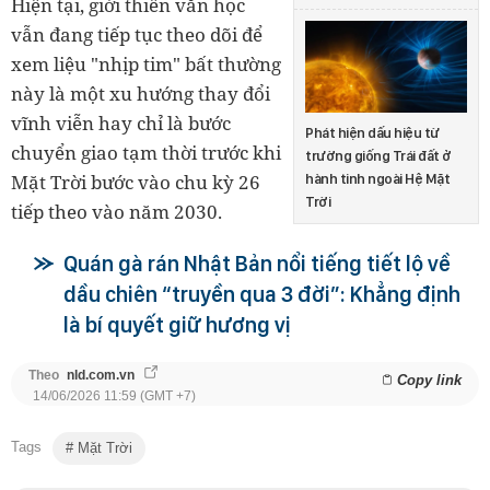
Hiện tại, giới thiên văn học
vẫn đang tiếp tục theo dõi để
xem liệu "nhịp tim" bất thường
này là một xu hướng thay đổi
vĩnh viễn hay chỉ là bước
Phát hiện dấu hiệu từ
chuyển giao tạm thời trước khi
trường giống Trái đất ở
Mặt Trời bước vào chu kỳ 26
hành tinh ngoài Hệ Mặt
Trời
tiếp theo vào năm 2030.
Quán gà rán Nhật Bản nổi tiếng tiết lộ về
dầu chiên “truyền qua 3 đời”: Khẳng định
là bí quyết giữ hương vị
Theo
nld.com.vn
Copy link
14/06/2026 11:59 (GMT +7)
Tags
Mặt Trời