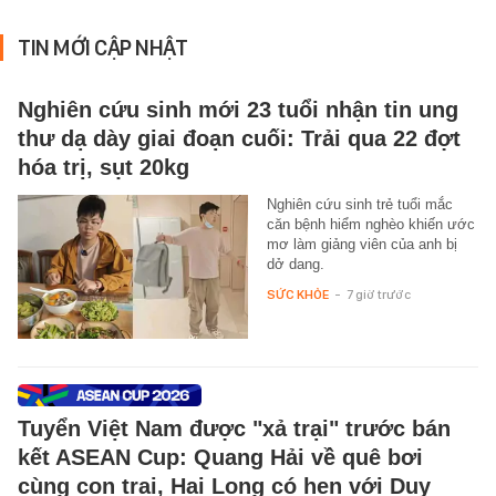
TIN MỚI CẬP NHẬT
Nghiên cứu sinh mới 23 tuổi nhận tin ung
thư dạ dày giai đoạn cuối: Trải qua 22 đợt
hóa trị, sụt 20kg
Nghiên cứu sinh trẻ tuổi mắc
căn bệnh hiểm nghèo khiến ước
mơ làm giảng viên của anh bị
dở dang.
SỨC KHỎE
-
7 giờ trước
Tuyển Việt Nam được "xả trại" trước bán
kết ASEAN Cup: Quang Hải về quê bơi
cùng con trai, Hai Long có hẹn với Duy