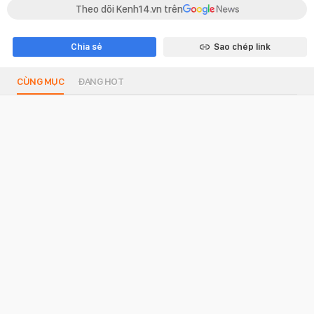
Theo dõi Kenh14.vn trên
Chia sẻ
Sao chép link
CÙNG MỤC
ĐANG HOT