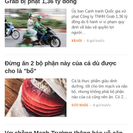
Grab bị phạt 1,36 tỷ đồng
Ủy ban Cạnh tranh Quốc gia xử
phạt Công ty TNHH Grab 1,36 tỷ
đồng do 6 hành vi vi phạm quy
định về bảo vệ quyền lợi
người…
XÃ HỘI
-
6 giờ trước
Đừng ăn 2 bộ phận này của cá dù được
cho là "bổ"
Cá là thực phẩm giàu dinh
dưỡng, tốt cho tim mạch và não
bộ, nhưng không phải bộ phận
nào của cá cũng nên ăn. Có 2…
SỨC KHỎE
-
6 giờ trước