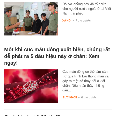
Đôi vợ chồng này đã tổ chức
cho người nước ngoài ở lại Việt
Nam trái phép.
XÃ HỘI
-
7 giờ trước
Một khi cục máu đông xuất hiện, chúng rất
dễ phát ra 5 dấu hiệu này ở chân: Xem
ngay!
Cục máu đông có thể làm cản
trở quá trình lưu thông máu và
gây ra một số thay đổi ở đôi
chân. Nếu nhận thấy những
dấu…
SỨC KHỎE
-
6 giờ trước