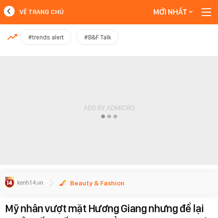
MỚI NHẤT
VỀ TRANG CHỦ
MỚI NHẤT
#trends alert
#B&F Talk
Xem thêm
Beauty & Fashion
Mỹ nhân vượt mặt Hương Giang nhưng để lại