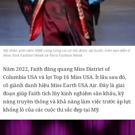
Mỹ nhân sinh năm 1998 cũng từng có cơ hội được sải bước trên sàn diễn ở
New York Fashion Week và Paris Fashion Week.
Năm 2022, Faith đăng quang Miss District of
Columbia USA và lọt Top 16 Miss USA. Ít lâu sau đó,
cô giành danh hiệu Miss Earth USA Air. Đây là giai
đoạn giúp Faith tích lũy kinh nghiệm sân khấu, kỹ
năng truyền thông và khả năng làm việc trước áp lực
khổng lồ của các cuộc thi sắc đẹp tại Mỹ.