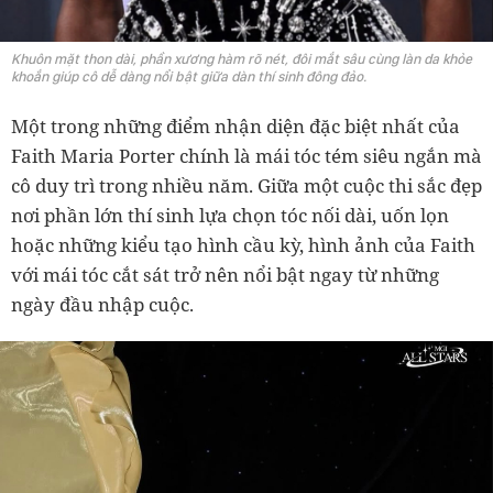
Khuôn mặt thon dài, phần xương hàm rõ nét, đôi mắt sâu cùng làn da khỏe
khoắn giúp cô dễ dàng nổi bật giữa dàn thí sinh đông đảo.
Một trong những điểm nhận diện đặc biệt nhất của
Faith Maria Porter chính là mái tóc tém siêu ngắn mà
cô duy trì trong nhiều năm. Giữa một cuộc thi sắc đẹp
nơi phần lớn thí sinh lựa chọn tóc nối dài, uốn lọn
hoặc những kiểu tạo hình cầu kỳ, hình ảnh của Faith
với mái tóc cắt sát trở nên nổi bật ngay từ những
ngày đầu nhập cuộc.