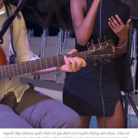
Người đẹp Ghana xuất thân từ gia đình có truyền thống âm nhạc. Cha cô