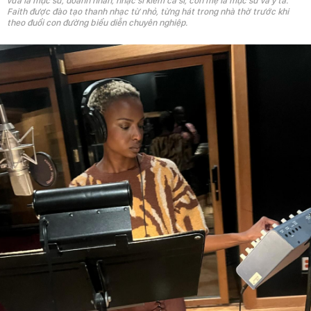
vừa là mục sư, doanh nhân, nhạc sĩ kiêm ca sĩ, còn mẹ là mục sư và y tá.
Faith được đào tạo thanh nhạc từ nhỏ, từng hát trong nhà thờ trước khi
theo đuổi con đường biểu diễn chuyên nghiệp.