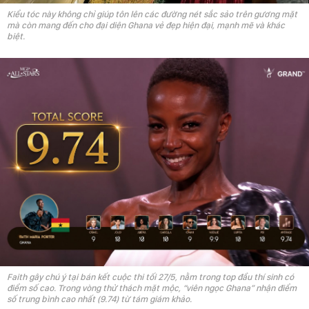
Kiểu tóc này không chỉ giúp tôn lên các đường nét sắc sảo trên gương mặt
mà còn mang đến cho đại diện Ghana vẻ đẹp hiện đại, mạnh mẽ và khác
biệt.
Faith gây chú ý tại bán kết cuộc thi tối 27/5, nằm trong top đầu thí sinh có
điểm số cao. Trong vòng thử thách mặt mộc, “viên ngọc Ghana” nhận điểm
số trung bình cao nhất (9.74) từ tám giám khảo.