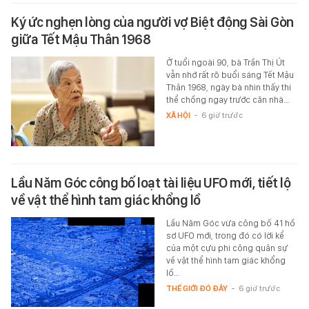
Ký ức nghẹn lòng của người vợ Biệt động Sài Gòn
giữa Tết Mậu Thân 1968
Ở tuổi ngoài 90, bà Trần Thị Út
vẫn nhớ rất rõ buổi sáng Tết Mậu
Thân 1968, ngày bà nhìn thấy thi
thể chồng ngay trước căn nhà…
XÃ HỘI
-
6 giờ trước
Lầu Năm Góc công bố loạt tài liệu UFO mới, tiết lộ
về vật thể hình tam giác khổng lồ
Lầu Năm Góc vừa công bố 41 hồ
sơ UFO mới, trong đó có lời kể
của một cựu phi công quân sự
về vật thể hình tam giác khổng
lồ…
THẾ GIỚI ĐÓ ĐÂY
-
6 giờ trước