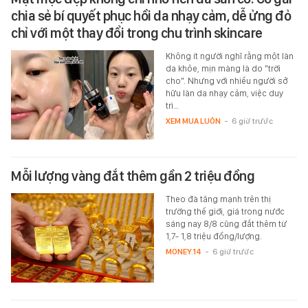
chia sẻ bí quyết phục hồi da nhạy cảm, dễ ửng đỏ
chỉ với một thay đổi trong chu trình skincare
Không ít người nghĩ rằng một làn
da khỏe, mịn màng là do "trời
cho". Nhưng với nhiều người sở
hữu làn da nhạy cảm, việc duy
trì…
XEM MUA LUÔN
-
6 giờ trước
Mỗi lượng vàng đắt thêm gần 2 triệu đồng
Theo đà tăng mạnh trên thị
trường thế giới, giá trong nước
sáng nay 8/8 cũng đắt thêm từ
1,7- 1,8 triệu đồng/lượng.
MONEY.14
-
6 giờ trước