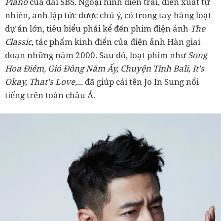
Piano
của đài SBS. Ngoại hình điển trai, diễn xuất tự
nhiên, anh lập tức được chú ý, có trong tay hàng loạt
dự án lớn, tiêu biểu phải kể đến phim điện ảnh
The
Classic
, tác phẩm kinh điển của điện ảnh Hàn giai
đoạn những năm 2000. Sau đó, loạt phim như
Song
Hoa Điếm, Gió Đông Năm Ấy, Chuyện Tình Bali, It's
Okay, That's Love,...
đã giúp cái tên Jo In Sung nổi
tiếng trên toàn châu Á.