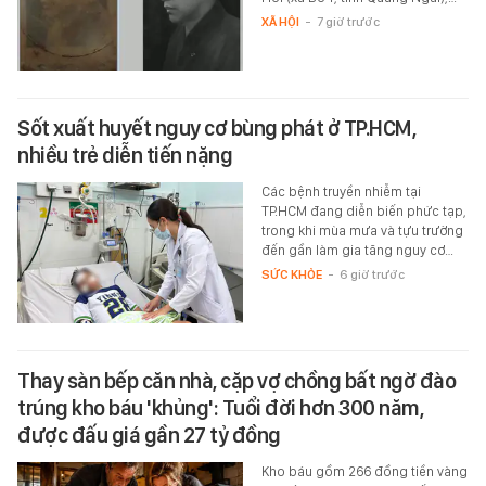
XÃ HỘI
-
7 giờ trước
Sốt xuất huyết nguy cơ bùng phát ở TP.HCM,
nhiều trẻ diễn tiến nặng
Các bệnh truyền nhiễm tại
TP.HCM đang diễn biến phức tạp,
trong khi mùa mưa và tựu trường
đến gần làm gia tăng nguy cơ…
SỨC KHỎE
-
6 giờ trước
Thay sàn bếp căn nhà, cặp vợ chồng bất ngờ đào
trúng kho báu 'khủng': Tuổi đời hơn 300 năm,
được đấu giá gần 27 tỷ đồng
Kho báu gồm 266 đồng tiền vàng