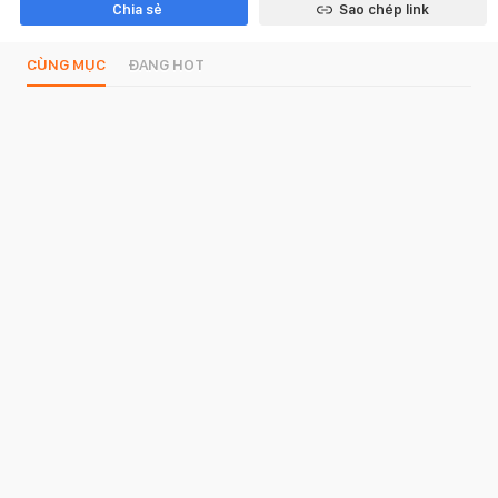
Chia sẻ
Sao chép link
CÙNG MỤC
ĐANG HOT