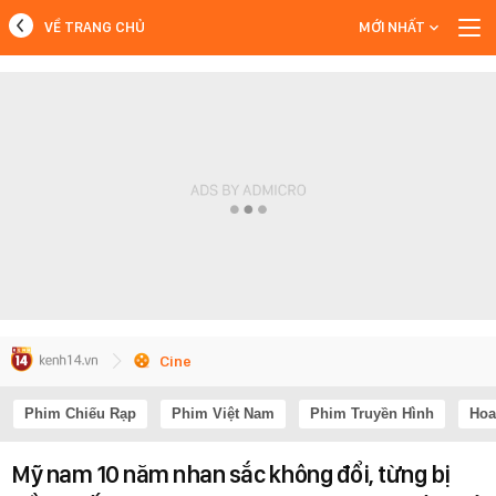
VỀ TRANG CHỦ
MỚI NHẤT
MỚI NHẤT
Xem thêm
Cine
Phim Chiếu Rạp
Phim Việt Nam
Phim Truyền Hình
Hoa
Mỹ nam 10 năm nhan sắc không đổi, từng bị