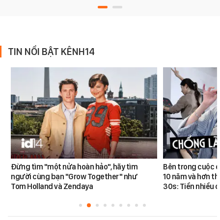
TIN NỔI BẬT KÊNH14
Đừng tìm "một nửa hoàn hảo", hãy tìm
Bên trong cuộc đ
người cùng bạn "Grow Together" như
10 năm và hơn th
Tom Holland và Zendaya
30s: Tiền nhiều c