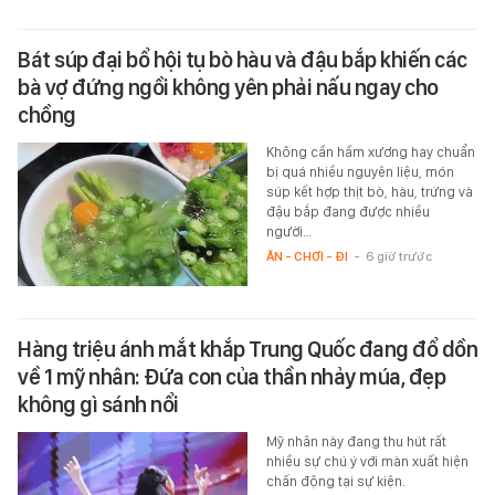
Bát súp đại bổ hội tụ bò hàu và đậu bắp khiến các
bà vợ đứng ngồi không yên phải nấu ngay cho
chồng
Không cần hầm xương hay chuẩn
bị quá nhiều nguyên liệu, món
súp kết hợp thịt bò, hàu, trứng và
đậu bắp đang được nhiều
người…
ĂN - CHƠI - ĐI
-
6 giờ trước
Hàng triệu ánh mắt khắp Trung Quốc đang đổ dồn
về 1 mỹ nhân: Đứa con của thần nhảy múa, đẹp
không gì sánh nổi
Mỹ nhân này đang thu hút rất
nhiều sự chú ý với màn xuất hiện
chấn động tại sự kiện.