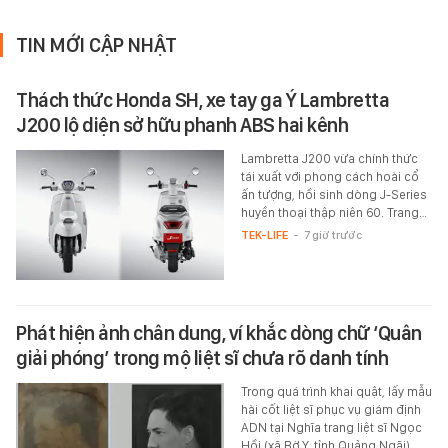
TIN MỚI CẬP NHẬT
Thách thức Honda SH, xe tay ga Ý Lambretta
J200 lộ diện sở hữu phanh ABS hai kênh
Lambretta J200 vừa chính thức
tái xuất với phong cách hoài cổ
ấn tượng, hồi sinh dòng J-Series
huyền thoại thập niên 60. Trang…
TEK-LIFE
-
7 giờ trước
Phát hiện ảnh chân dung, ví khắc dòng chữ ‘Quân
giải phóng’ trong mộ liệt sĩ chưa rõ danh tính
Trong quá trình khai quật, lấy mẫu
hài cốt liệt sĩ phục vụ giám định
ADN tại Nghĩa trang liệt sĩ Ngọc
Hồi (xã Bờ Y, tỉnh Quảng Ngãi),…