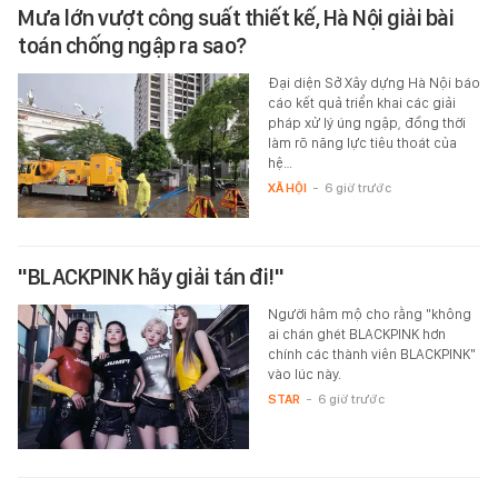
Mưa lớn vượt công suất thiết kế, Hà Nội giải bài
toán chống ngập ra sao?
Đại diện Sở Xây dựng Hà Nội báo
cáo kết quả triển khai các giải
pháp xử lý úng ngập, đồng thời
làm rõ năng lực tiêu thoát của
hệ…
XÃ HỘI
-
6 giờ trước
"BLACKPINK hãy giải tán đi!"
Người hâm mộ cho rằng "không
ai chán ghét BLACKPINK hơn
chính các thành viên BLACKPINK"
vào lúc này.
STAR
-
6 giờ trước