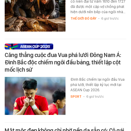
có niên đại từ năm 1610 đến 1727
đã được một cặp vợ chồng phát
hiện dưới nền bếp của ngôi nhà…
THẾ GIỚI ĐÓ ĐÂY
-
6 giờ trước
Căng thẳng cuộc đua Vua phá lưới Đông Nam Á:
Đình Bắc độc chiếm ngôi đầu bảng, thiết lập cột
mốc lịch sử
Đình Bắc chiếm lại ngôi đầu Vua
phá lưới, thiết lập kỷ lục mới tại
ASEAN Cup 2026.
SPORT
-
6 giờ trước
Mặt mộc đẹp không chỉ nhờ nền da sẵn có: Cô gái