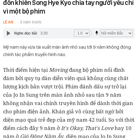
đồn khiến Song Hye Kyo chia tay người yêu chỉ
vì một bộ phim
LỆ AN
3 năm trước
Nghe đọc bài
3:30
Mỹ nam này vừa tái xuất màn ảnh nhỏ sau tới 9 năm không đóng
chính tác phẩm truyền hình nào.
Thời điểm hiện tại
Moving
đang bộ phim nổi đình
đám bởi quy tụ dàn diễn viên quá khủng cùng chất
lượng kịch bản vượt trội. Phim đánh dấu sự trở lại
của Jo In Sung trên màn ảnh nhỏ sau tận 9 năm
không nhận vai chính truyền hình để dành thời gian
cho phim điện ảnh. Khán giả vô cùng bất ngờ bởi
diện mạo quá trẻ đẹp của mỹ nam 42 tuổi. So với thời
điểm cách đây 9 năm ở
It's Okay, That's Love
hay 10
năm ở
Gió Đông Năm Ấy
, diện mạo của Jo In Sung