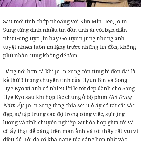
Sau mối tình chớp nhoáng với Kim Min Hee, Jo In
Sung từng dính nhiều tin đồn tình ái với bạn diễn
như Gong Hyo Jin hay Go Hyun Jung nhưng anh
tuyệt nhiên luôn im lặng trước những tin đồn, không
phủ nhận cũng không để tâm.
Đáng nói hơn cả khi Jo In Sung còn từng bị đồn đại là
kẻ thứ 3 trong chuyện tình của Hyun Bin và Song
Hye Kyo vì anh có nhiều lời lẽ tốt đẹp dành cho Song
Hye Kyo sau khi hợp tác chung ở bộ phim
Gió Đông
Năm Ấy
. Jo In Sung từng chia sẻ: "Cô ấy có tất cả: sắc
đẹp, sự tập trung cao độ trong công việc, sự rộng
lượng và tính chuyên nghiệp. Sự hòa hợp giữa tôi và
cô ấy thật dễ dàng trên màn ảnh và tôi thấy rất vui vì
điều đó. Tôi đã có khả năng tỏa sáng hơn nhờ vào