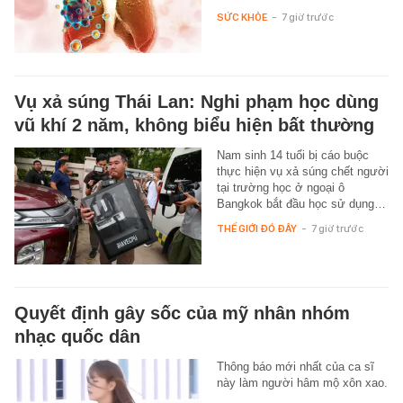
SỨC KHỎE
-
7 giờ trước
Vụ xả súng Thái Lan: Nghi phạm học dùng
vũ khí 2 năm, không biểu hiện bất thường
Nam sinh 14 tuổi bị cáo buộc
thực hiện vụ xả súng chết người
tại trường học ở ngoại ô
Bangkok bắt đầu học sử dụng…
THẾ GIỚI ĐÓ ĐÂY
-
7 giờ trước
Quyết định gây sốc của mỹ nhân nhóm
nhạc quốc dân
Thông báo mới nhất của ca sĩ
này làm người hâm mộ xôn xao.