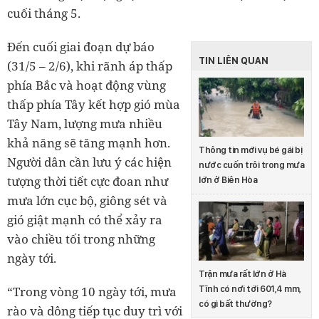
cuối tháng 5.
Đến cuối giai đoạn dự báo
TIN LIÊN QUAN
(31/5 – 2/6), khi rãnh áp thấp
phía Bắc và hoạt động vùng
thấp phía Tây kết hợp gió mùa
Tây Nam, lượng mưa nhiều
khả năng sẽ tăng mạnh hơn.
Thông tin mới vụ bé gái bị
Người dân cần lưu ý các hiện
nước cuốn trôi trong mưa
tượng thời tiết cực đoan như
lớn ở Biên Hòa
mưa lớn cục bộ, giông sét và
gió giật mạnh có thể xảy ra
vào chiều tối trong những
ngày tới.
Trận mưa rất lớn ở Hà
“Trong vòng 10 ngày tới, mưa
Tĩnh có nơi tới 601,4 mm,
có gì bất thường?
rào và dông tiếp tục duy trì với