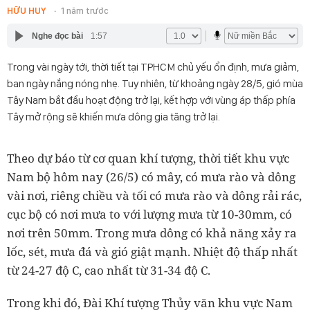
HỮU HUY
1 năm trước
Nghe đọc bài
1:57
Trong vài ngày tới, thời tiết tại TPHCM chủ yếu ổn định, mưa giảm,
ban ngày nắng nóng nhẹ. Tuy nhiên, từ khoảng ngày 28/5, gió mùa
Tây Nam bắt đầu hoạt động trở lại, kết hợp với vùng áp thấp phía
Tây mở rộng sẽ khiến mưa dông gia tăng trở lại.
Theo dự báo từ cơ quan khí tượng, thời tiết khu vực
Nam bộ hôm nay (26/5) có mây, có mưa rào và dông
vài nơi, riêng chiều và tối có mưa rào và dông rải rác,
cục bộ có nơi mưa to với lượng mưa từ 10-30mm, có
nơi trên 50mm. Trong mưa dông có khả năng xảy ra
lốc, sét, mưa đá và gió giật mạnh. Nhiệt độ thấp nhất
từ 24-27 độ C, cao nhất từ 31-34 độ C.
Trong khi đó, Đài Khí tượng Thủy văn khu vực Nam