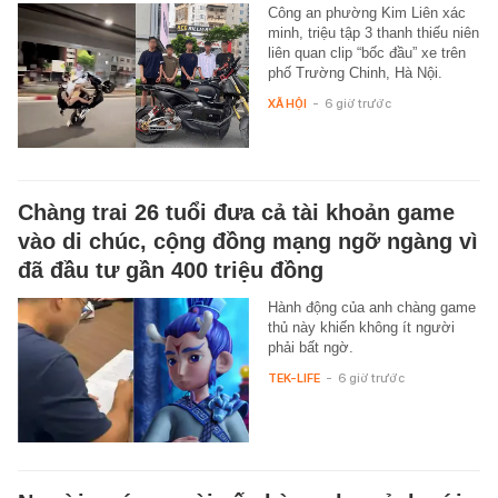
Công an phường Kim Liên xác
minh, triệu tập 3 thanh thiếu niên
liên quan clip “bốc đầu” xe trên
phố Trường Chinh, Hà Nội.
XÃ HỘI
-
6 giờ trước
Chàng trai 26 tuổi đưa cả tài khoản game
vào di chúc, cộng đồng mạng ngỡ ngàng vì
đã đầu tư gần 400 triệu đồng
Hành động của anh chàng game
thủ này khiến không ít người
phải bất ngờ.
TEK-LIFE
-
6 giờ trước