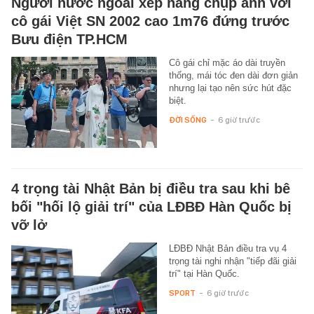
Người nước ngoài xếp hàng chụp ảnh với
cô gái Việt SN 2002 cao 1m76 đứng trước
Bưu điện TP.HCM
Cô gái chỉ mặc áo dài truyền
thống, mái tóc đen dài đơn giản
nhưng lại tạo nên sức hút đặc
biệt.
ĐỜI SỐNG
-
6 giờ trước
4 trọng tài Nhật Bản bị điều tra sau khi bê
bối "hối lộ giải trí" của LĐBĐ Hàn Quốc bị
vỡ lở
LĐBĐ Nhật Bản điều tra vụ 4
trọng tài nghi nhận "tiếp đãi giải
trí" tại Hàn Quốc.
SPORT
-
6 giờ trước