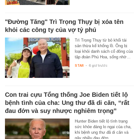
"Đường Tăng" Trì Trọng Thụy bị xóa tên
khỏi các công ty của vợ tỷ phú
Trì Trọng Thụy từ bỏ khối tài
sản thừa kế khổng lồ. Ông bị
loại khỏi danh sách cổ đông của
tập đoàn Phú Hoa, sống nhờ…
STAR
-
6 giờ trước
Con trai cựu Tổng thống Joe Biden tiết lộ
bệnh tình của cha: Ung thư đã di căn, “rất
đau đớn và suy nhược nghiêm trọng”
Hunter Biden tiết lộ tình trạng
sức khỏe đáng lo ngại của cha,
khi bệnh ung thư đã di căn và
gây nhiều đau đớn.