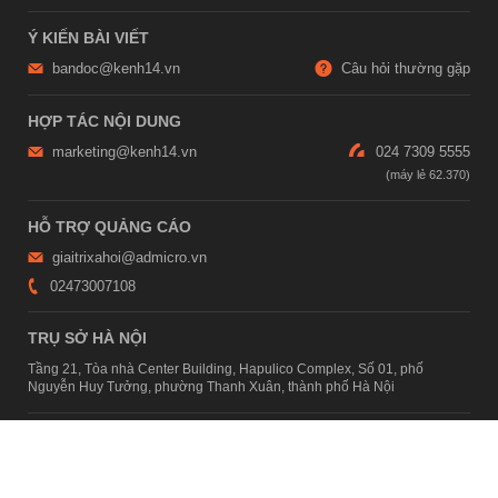
Ý KIẾN BÀI VIẾT
bandoc@kenh14.vn
Câu hỏi thường gặp
HỢP TÁC NỘI DUNG
marketing@kenh14.vn
024 7309 5555
HỖ TRỢ QUẢNG CÁO
giaitrixahoi@admicro.vn
02473007108
TRỤ SỞ HÀ NỘI
Tầng 21, Tòa nhà Center Building, Hapulico Complex, Số 01, phố
Nguyễn Huy Tưởng, phường Thanh Xuân, thành phố Hà Nội
TRỤ SỞ TP.HỒ CHÍ MINH
Tầng 4, Tòa nhà 123, số 127 Võ Văn Tần, Phường Xuân Hòa, TPHCM