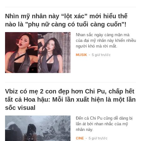
Nhìn mỹ nhân này “lột xác” mới hiểu thế
nào là "phụ nữ càng có tuổi càng cuốn"!
Nhan sắc ngày càng mặn mà
của đại mỹ nhân này khiến nhiều
người khó mà rời mắt.
MUSIK
-
5 giờ trước
Vbiz có mẹ 2 con đẹp hơn Chi Pu, chấp hết
tất cả Hoa hậu: Mỗi lần xuất hiện là một lần
sốc visual
Đến cả Chi Pu cũng dễ dàng bị
lấn át bởi nhan nhắc của mỹ
nhân này.
CINE
-
5 giờ trước