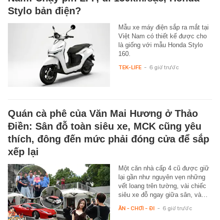
Stylo bản điện?
Mẫu xe máy điện sắp ra mắt tại
Việt Nam có thiết kế được cho
là giống với mẫu Honda Stylo
160.
TEK-LIFE
-
6 giờ trước
Quán cà phê của Văn Mai Hương ở Thảo
Điền: Sân đỗ toàn siêu xe, MCK cũng yêu
thích, đông đến mức phải đóng cửa để sắp
xếp lại
Một căn nhà cấp 4 cũ được giữ
lại gần như nguyên vẹn những
vết loang trên tường, vài chiếc
siêu xe đỗ ngay giữa sân, và…
ĂN - CHƠI - ĐI
-
6 giờ trước