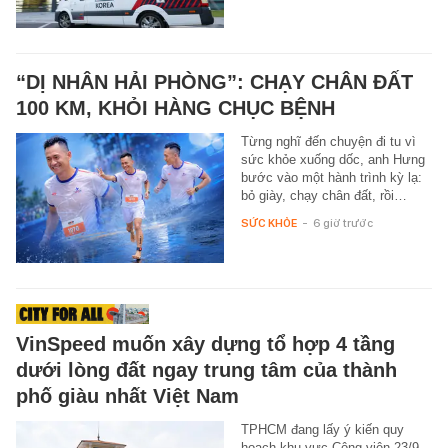
“DỊ NHÂN HẢI PHÒNG”: CHẠY CHÂN ĐẤT
100 KM, KHỎI HÀNG CHỤC BỆNH
Từng nghĩ đến chuyện đi tu vì
sức khỏe xuống dốc, anh Hưng
bước vào một hành trình kỳ lạ:
bỏ giày, chạy chân đất, rồi…
SỨC KHỎE
-
6 giờ trước
VinSpeed muốn xây dựng tổ hợp 4 tầng
dưới lòng đất ngay trung tâm của thành
phố giàu nhất Việt Nam
TPHCM đang lấy ý kiến quy
hoạch khu vực Công viên 23/9