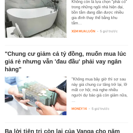
Không còn là lựa chọn "phải có"
trong những ngôi nhà hiện đại,
bồn tắm đang dần được nhiều
gia đình thay thế bằng khu
tắm…
XEM MUA LUÔN
-
5 giờ trước
"Chung cư giảm cả tỷ đồng, muốn mua lúc
giá rẻ nhưng vẫn 'đau đầu' phải vay ngân
hàng"
"Không mua bây giờ thì sợ sau
này giá chung cư tăng trở lại, lỡ
mất cơ hội; mà nghe nhiều
người dự báo giá còn giảm nữa,
…
MONEY.14
-
5 giờ trước
Ba lời tiên tri còn lại của Vanga cho năm