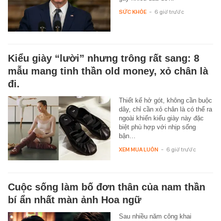
SỨC KHỎE
-
6 giờ trước
Kiểu giày “lười” nhưng trông rất sang: 8
mẫu mang tinh thần old money, xỏ chân là
đi.
Thiết kế hở gót, không cần buộc
dây, chỉ cần xỏ chân là có thể ra
ngoài khiến kiểu giày này đặc
biệt phù hợp với nhịp sống
bận…
XEM MUA LUÔN
-
6 giờ trước
Cuộc sống làm bố đơn thân của nam thần
bí ẩn nhất màn ảnh Hoa ngữ
Sau nhiều năm công khai