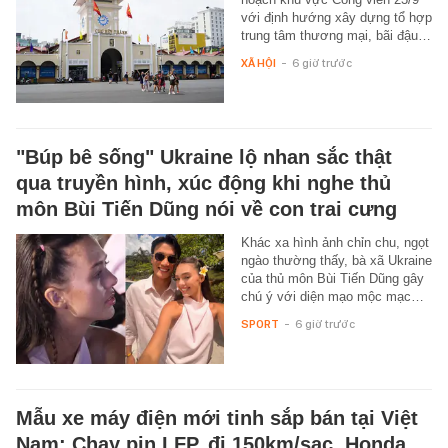
với định hướng xây dựng tổ hợp
trung tâm thương mại, bãi đậu…
XÃ HỘI
-
6 giờ trước
"Búp bê sống" Ukraine lộ nhan sắc thật
qua truyền hình, xúc động khi nghe thủ
môn Bùi Tiến Dũng nói về con trai cưng
Khác xa hình ảnh chỉn chu, ngọt
ngào thường thấy, bà xã Ukraine
của thủ môn Bùi Tiến Dũng gây
chú ý với diện mạo mộc mạc…
SPORT
-
6 giờ trước
Mẫu xe máy điện mới tinh sắp bán tại Việt
Nam: Chạy pin LFP, đi 150km/sạc, Honda