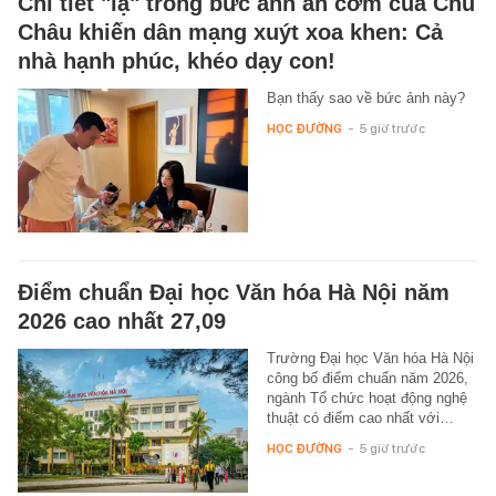
Chi tiết "lạ" trong bức ảnh ăn cơm của Chu
Châu khiến dân mạng xuýt xoa khen: Cả
nhà hạnh phúc, khéo dạy con!
Bạn thấy sao về bức ảnh này?
HỌC ĐƯỜNG
-
5 giờ trước
Điểm chuẩn Đại học Văn hóa Hà Nội năm
2026 cao nhất 27,09
Trường Đại học Văn hóa Hà Nội
công bố điểm chuẩn năm 2026,
ngành Tổ chức hoạt động nghệ
thuật có điểm cao nhất với…
HỌC ĐƯỜNG
-
5 giờ trước