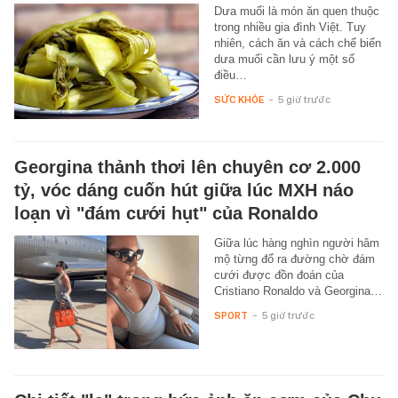
Dưa muối là món ăn quen thuộc
trong nhiều gia đình Việt. Tuy
nhiên, cách ăn và cách chế biến
dưa muối cần lưu ý một số
điều…
SỨC KHỎE
-
5 giờ trước
Georgina thảnh thơi lên chuyên cơ 2.000
tỷ, vóc dáng cuốn hút giữa lúc MXH náo
loạn vì "đám cưới hụt" của Ronaldo
Giữa lúc hàng nghìn người hâm
mộ từng đổ ra đường chờ đám
cưới được đồn đoán của
Cristiano Ronaldo và Georgina…
SPORT
-
5 giờ trước