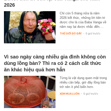
2026
Chỉ còn 5 tháng nữa là năm
2026 kết thúc, những lời tiên tri
được cho là của Baba Vanga về
năm nay lại được nhắc đến.…
THẾ GIỚI ĐÓ ĐÂY
-
5 giờ trước
Vì sao ngày càng nhiều gia đình không còn
dùng lồng bàn? Thì ra có 2 cách cất thức
ăn khác hiệu quả hơn hẳn
Từng là vật dụng quen mặt trong
nhiều căn bếp, giờ đây lồng bàn
trở nên ít phổ biến hơn.
XEM MUA LUÔN
-
5 giờ trước