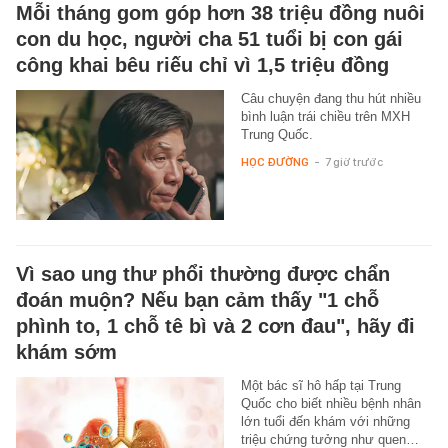
Mỗi tháng gom góp hơn 38 triệu đồng nuôi
con du học, người cha 51 tuổi bị con gái
công khai bêu riếu chỉ vì 1,5 triệu đồng
Câu chuyện đang thu hút nhiều
bình luận trái chiều trên MXH
Trung Quốc.
HỌC ĐƯỜNG
-
7 giờ trước
Vì sao ung thư phổi thường được chẩn
đoán muộn? Nếu bạn cảm thấy "1 chỗ
phình to, 1 chỗ tê bì và 2 cơn đau", hãy đi
khám sớm
Một bác sĩ hô hấp tại Trung
Quốc cho biết nhiều bệnh nhân
lớn tuổi đến khám với những
triệu chứng tưởng như quen…