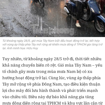
Từ khoảng ngày 28/5, gió mùa Tây Nam bắt đầu hoạt động trở lại, kết hợp
với vùng áp thấp phía Tây mở rộng sẽ khiến mưa dông ở TPHCM gia tăng trở
lại. Ảnh minh họa: Hữu Huy
Tuy nhiên, từ khoảng ngày 28/5 trở đi, thời tiết nhiều
khả năng chuyển biến rõ rệt. Gió mùa Tây Nam – yếu
tố chính gây mưa trong mùa mưa Nam bộ có xu
hướng hoạt động trở lại. Cùng lúc, vùng áp thấp phía
Tây mở rộng về phía Đông Nam, tạo điều kiện thuận
lợi cho mây đối lưu hình thành và phát triển mạnh
vào chiều tối. Điều này dự báo khả năng gia tăng
mưa dông diện rộng tại TPHCM và khu vực lân cận từ