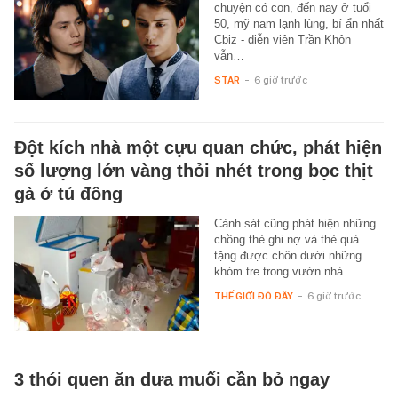
chuyện có con, đến nay ở tuổi
50, mỹ nam lạnh lùng, bí ẩn nhất
Cbiz - diễn viên Trần Khôn
vẫn…
STAR
-
6 giờ trước
Đột kích nhà một cựu quan chức, phát hiện
số lượng lớn vàng thỏi nhét trong bọc thịt
gà ở tủ đông
Cảnh sát cũng phát hiện những
chồng thẻ ghi nợ và thẻ quà
tặng được chôn dưới những
khóm tre trong vườn nhà.
THẾ GIỚI ĐÓ ĐÂY
-
6 giờ trước
3 thói quen ăn dưa muối cần bỏ ngay