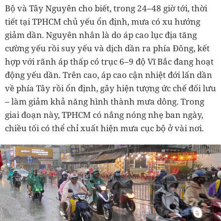
Bộ và Tây Nguyên cho biết, trong 24–48 giờ tới, thời
tiết tại TPHCM chủ yếu ổn định, mưa có xu hướng
giảm dần. Nguyên nhân là do áp cao lục địa tăng
cường yếu rồi suy yếu và dịch dần ra phía Đông, kết
hợp với rãnh áp thấp có trục 6–9 độ Vĩ Bắc đang hoạt
động yếu dần. Trên cao, áp cao cận nhiệt đới lấn dần
về phía Tây rồi ổn định, gây hiện tượng ức chế đối lưu
– làm giảm khả năng hình thành mưa dông. Trong
giai đoạn này, TPHCM có nắng nóng nhẹ ban ngày,
chiều tối có thể chỉ xuất hiện mưa cục bộ ở vài nơi.