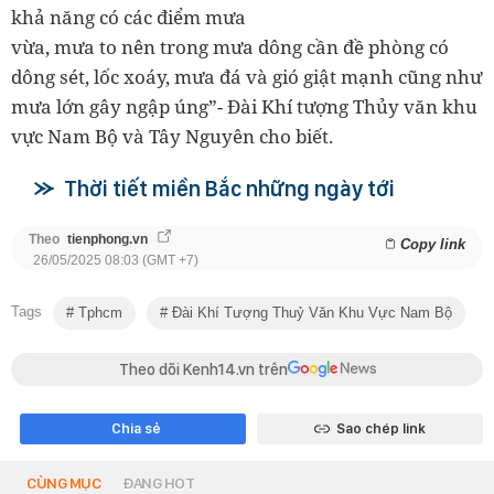
khả năng có các điểm mưa
vừa, mưa to nên trong mưa dông cần đề phòng có
dông sét, lốc xoáy, mưa đá và gió giật mạnh cũng như
mưa lớn gây ngập úng”- Đài Khí tượng Thủy văn khu
vực Nam Bộ và Tây Nguyên cho biết.
Thời tiết miền Bắc những ngày tới
Theo
tienphong.vn
Copy link
26/05/2025 08:03 (GMT +7)
Tags
Tphcm
Đài Khí Tượng Thuỷ Văn Khu Vực Nam Bộ
Theo dõi Kenh14.vn trên
Chia sẻ
Sao chép link
CÙNG MỤC
ĐANG HOT