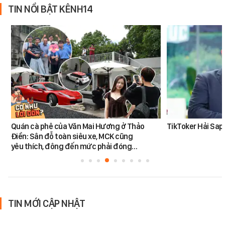
TIN NỔI BẬT KÊNH14
Quán cà phê của Văn Mai Hương ở Thảo
TikToker Hải Sapa
Điền: Sân đỗ toàn siêu xe, MCK cũng
yêu thích, đông đến mức phải đóng…
TIN MỚI CẬP NHẬT