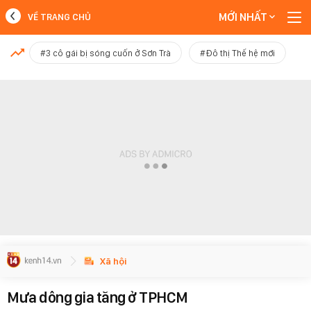
MỚI NHẤT
VỀ TRANG CHỦ
MỚI NHẤT
#3 cô gái bị sóng cuốn ở Sơn Trà
#Đô thị Thế hệ mới
Xem thêm
Xã hội
Mưa dông gia tăng ở TPHCM