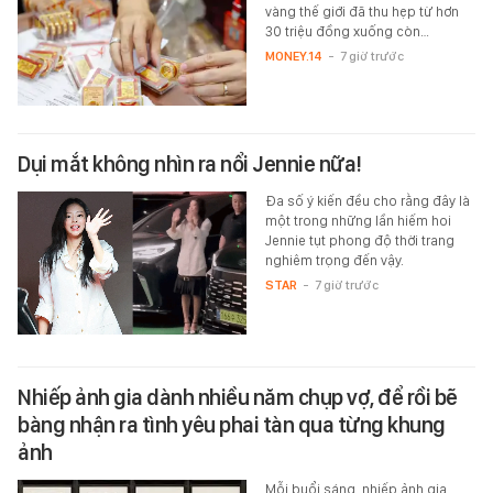
vàng thế giới đã thu hẹp từ hơn
30 triệu đồng xuống còn…
MONEY.14
-
7 giờ trước
Dụi mắt không nhìn ra nổi Jennie nữa!
Đa số ý kiến đều cho rằng đây là
một trong những lần hiếm hoi
Jennie tụt phong độ thời trang
nghiêm trọng đến vậy.
STAR
-
7 giờ trước
Nhiếp ảnh gia dành nhiều năm chụp vợ, để rồi bẽ
bàng nhận ra tình yêu phai tàn qua từng khung
ảnh
Mỗi buổi sáng, nhiếp ảnh gia