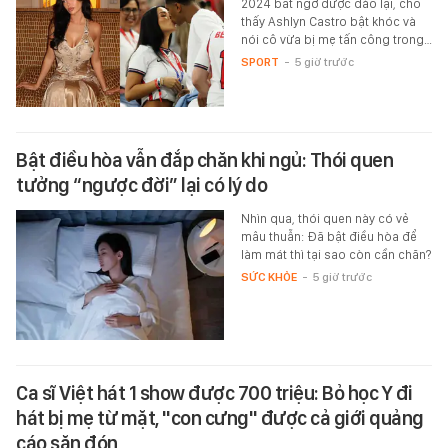
2024 bất ngờ được đào lại, cho
thấy Ashlyn Castro bật khóc và
nói cô vừa bị mẹ tấn công trong…
SPORT
-
5 giờ trước
Bật điều hòa vẫn đắp chăn khi ngủ: Thói quen
tưởng “ngược đời” lại có lý do
Nhìn qua, thói quen này có vẻ
mâu thuẫn: Đã bật điều hòa để
làm mát thì tại sao còn cần chăn?
SỨC KHỎE
-
5 giờ trước
Ca sĩ Việt hát 1 show được 700 triệu: Bỏ học Y đi
hát bị mẹ từ mặt, "con cưng" được cả giới quảng
cáo săn đón