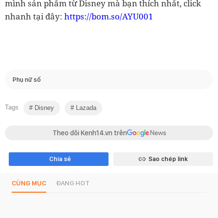
mình sản phẩm từ Disney mà bạn thích nhất, click
nhanh tại đây:
https://bom.so/AYU001
Phụ nữ số
Tags
Disney
Lazada
Theo dõi Kenh14.vn trên
Chia sẻ
Sao chép link
CÙNG MỤC
ĐANG HOT