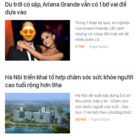
Dù trời có sập, Ariana Grande vẫn có 1 bờ vai để
dựa vào
Trong 1 thập kỷ qua, sự nghiệp
của Ariana Grande cất cánh
nhưng cô cũng đối mặt với rất
nhiều biến cố.
STAR
-
6 giờ trước
Hà Nội triển khai tổ hợp chăm sóc sức khỏe người
cao tuổi rộng hơn 9ha
Hà Nội đề xuất xây dựng Dự án
Khu phức hợp y tế - Chăm sóc
sức khỏe người cao tuổi - Đại
học Y Hà Nội theo phương thức…
XÃ HỘI
-
6 giờ trước