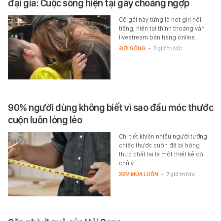
đại gia: Cuộc sống hiện tại gây choáng ngợp
Cô gái này từng là hot girl nổi
tiếng, hiện tại thỉnh thoảng vẫn
livestream bán hàng online.
ĐỜI SỐNG
-
7 giờ trước
90% người dùng không biết vì sao đầu móc thước
cuộn luôn lỏng lẻo
Chi tiết khiến nhiều người tưởng
chiếc thước cuộn đã bị hỏng
thực chất lại là một thiết kế có
chủ ý.
XEM MUA LUÔN
-
7 giờ trước