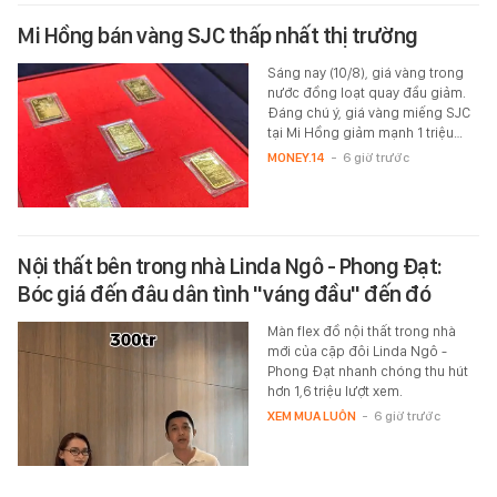
Mi Hồng bán vàng SJC thấp nhất thị trường
Sáng nay (10/8), giá vàng trong
nước đồng loạt quay đầu giảm.
Đáng chú ý, giá vàng miếng SJC
tại Mi Hồng giảm mạnh 1 triệu…
MONEY.14
-
6 giờ trước
Nội thất bên trong nhà Linda Ngô - Phong Đạt:
Bóc giá đến đâu dân tình "váng đầu" đến đó
Màn flex đồ nội thất trong nhà
mới của cặp đôi Linda Ngô -
Phong Đạt nhanh chóng thu hút
hơn 1,6 triệu lượt xem.
XEM MUA LUÔN
-
6 giờ trước