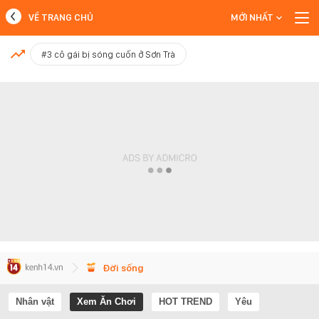
VỀ TRANG CHỦ
MỚI NHẤT
MỚI NHẤT
#3 cô gái bị sóng cuốn ở Sơn Trà
Xem thêm
Đời sống
Nhân vật
Xem Ăn Chơi
HOT TREND
Yêu