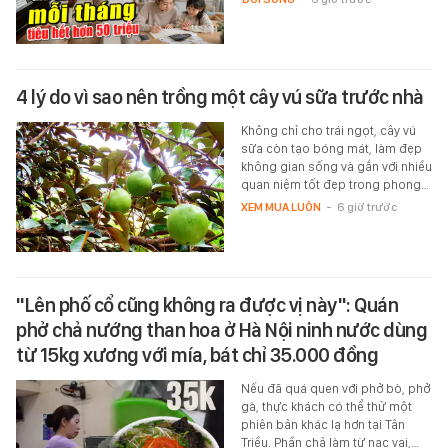
4 lý do vì sao nên trồng một cây vú sữa trước nhà
Không chỉ cho trái ngọt, cây vú
sữa còn tạo bóng mát, làm đẹp
không gian sống và gắn với nhiều
quan niệm tốt đẹp trong phong…
XEM MUA LUÔN
-
6 giờ trước
"Lên phố cổ cũng không ra được vị này": Quán
phở chả nướng than hoa ở Hà Nội ninh nước dùng
từ 15kg xương với mía, bát chỉ 35.000 đồng
Nếu đã quá quen với phở bò, phở
gà, thực khách có thể thử một
phiên bản khác lạ hơn tại Tân
Triều. Phần chả làm từ nạc vai,…