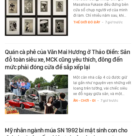
Masahisa Fukase đều đứng bên
cửa sổ chụp người vợ của mình
đi làm. Chỉ nhiều năm sau, khi…
THẾ GIỚI ĐÓ ĐÂY
-
7 giờ trước
Quán cà phê của Văn Mai Hương ở Thảo Điền: Sân
đỗ toàn siêu xe, MCK cũng yêu thích, đông đến
mức phải đóng cửa để sắp xếp lại
Một căn nhà cấp 4 cũ được giữ
lại gần như nguyên vẹn những vết
loang trên tường, vài chiếc siêu
xe đỗ ngay giữa sân, và một…
ĂN - CHƠI - ĐI
-
7 giờ trước
Mỹ nhân ngành múa SN 1992 bí mật sinh con cho