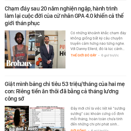
Chạm đáy sau 20 năm nghiện ngập, hành trình
làm lại cuộc đời của cử nhân GPA 4.0 khiến cả thế
giới thán phục
Có những khoảnh khắc chạm đáy
không giống bất kỳ câu chuyện
truyền cảm hứng nào từng nghe.
Với Danny Ellerd, đó là lúc cảnh…
THẾ GIỚI ĐÓ ĐÂY
-
6 giờ trước
Giật mình bảng chi tiêu 53 triệu/tháng của hai mẹ
con: Riêng tiền ăn thôi đã bằng cả tháng lương
công sở
Đây mới chỉ là việc liệt kê "sương
sương" các khoản cứng cố định
mỗi tháng, hoàn toàn chưa tính
đến những chi phí phát sinh…
ĐỜI SỐNG
-
6 giờ trước