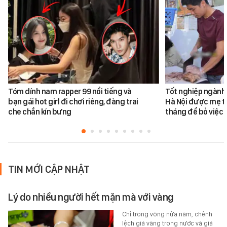
Tóm dính nam rapper 99 nổi tiếng và
Tốt nghiệp ngành 
bạn gái hot girl đi chơi riêng, đàng trai
Hà Nội được mẹ tr
che chắn kín bưng
tháng để bỏ việc 
TIN MỚI CẬP NHẬT
Lý do nhiều người hết mặn mà với vàng
Chỉ trong vòng nửa năm, chênh
lệch giá vàng trong nước và giá