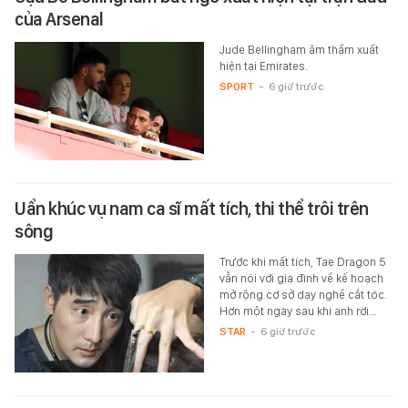
của Arsenal
Jude Bellingham âm thầm xuất
hiện tại Emirates.
SPORT
-
6 giờ trước
Uẩn khúc vụ nam ca sĩ mất tích, thi thể trôi trên
sông
Trước khi mất tích, Tae Dragon 5
vẫn nói với gia đình về kế hoạch
mở rộng cơ sở dạy nghề cắt tóc.
Hơn một ngày sau khi anh rời…
STAR
-
6 giờ trước