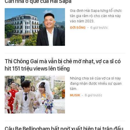
Căn nhà ở quê của Hải Sapa
Gia đình Hải Sapa từng tổ chức
tân gia rầm rộ cho căn nhà này
vào năm 2023.
ĐỜI SỐNG
-
6 giờ trước
Thi Chông Gai mà vẫn bị chê mờ nhạt, vợ ca sĩ có
hit 151 triệu views lên tiếng
Nhũng chia sẻ của vợ ca sĩ này
đang nhận được nhiều sự quan
tâm.
MUSIK
-
6 giờ trước
Cậu Be Bellingham bất ngờ xuất hiện tại trận đấu