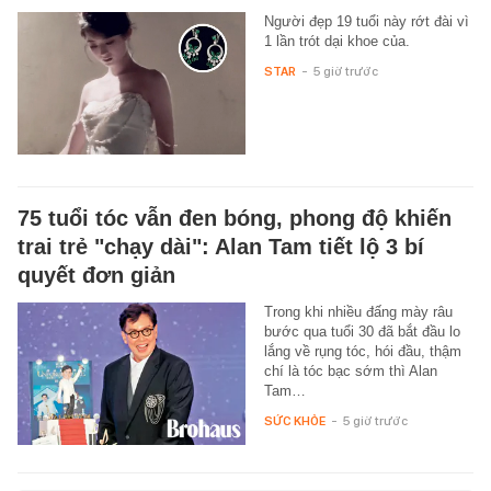
Người đẹp 19 tuổi này rớt đài vì
1 lần trót dại khoe của.
STAR
-
5 giờ trước
75 tuổi tóc vẫn đen bóng, phong độ khiến
trai trẻ "chạy dài": Alan Tam tiết lộ 3 bí
quyết đơn giản
Trong khi nhiều đấng mày râu
bước qua tuổi 30 đã bắt đầu lo
lắng về rụng tóc, hói đầu, thậm
chí là tóc bạc sớm thì Alan
Tam…
SỨC KHỎE
-
5 giờ trước