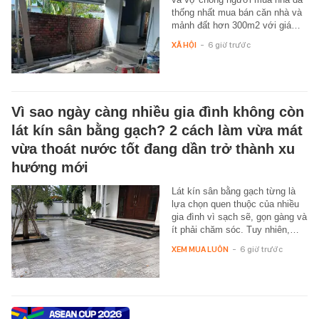
thống nhất mua bán căn nhà và
mảnh đất hơn 300m2 với giá…
XÃ HỘI
-
6 giờ trước
Vì sao ngày càng nhiều gia đình không còn
lát kín sân bằng gạch? 2 cách làm vừa mát
vừa thoát nước tốt đang dần trở thành xu
hướng mới
Lát kín sân bằng gạch từng là
lựa chọn quen thuộc của nhiều
gia đình vì sạch sẽ, gọn gàng và
ít phải chăm sóc. Tuy nhiên,…
XEM MUA LUÔN
-
6 giờ trước