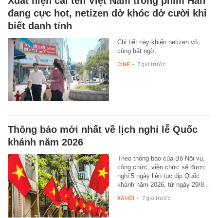
Xuất hiện cái tên Việt Nam trong phim Hàn
đang cực hot, netizen dở khóc dở cười khi
biết danh tính
Chi tiết này khiến netizen vô
cùng bất ngờ.
CINE
-
7 giờ trước
Thông báo mới nhất về lịch nghỉ lễ Quốc
khánh năm 2026
Theo thông báo của Bộ Nội vụ,
công chức, viên chức sẽ được
nghỉ 5 ngày liên tục dịp Quốc
khánh năm 2026, từ ngày 29/8…
XÃ HỘI
-
7 giờ trước