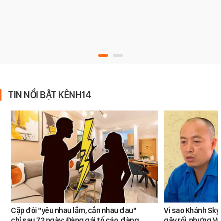
TIN NỔI BẬT KÊNH14
Cặp đôi "yêu nhau lắm, cắn nhau đau"
Vì sao Khánh Sky
chỉ sau 72 ngày: Đàng gái tố cáo, đàng
gây rối, nhưng V