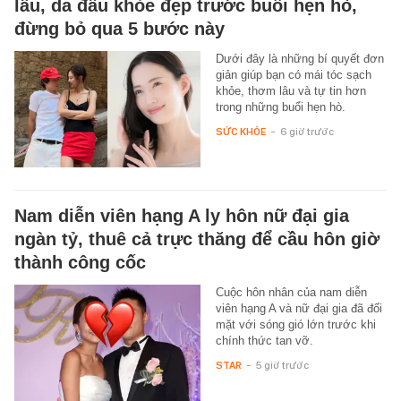
lâu, da đầu khỏe đẹp trước buổi hẹn hò,
đừng bỏ qua 5 bước này
Dưới đây là những bí quyết đơn
giản giúp bạn có mái tóc sạch
khỏe, thơm lâu và tự tin hơn
trong những buổi hẹn hò.
SỨC KHỎE
-
6 giờ trước
Nam diễn viên hạng A ly hôn nữ đại gia
ngàn tỷ, thuê cả trực thăng để cầu hôn giờ
thành công cốc
Cuộc hôn nhân của nam diễn
viên hạng A và nữ đại gia đã đối
mặt với sóng gió lớn trước khi
chính thức tan vỡ.
STAR
-
5 giờ trước