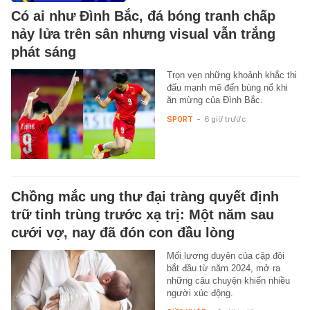
Có ai như Đình Bắc, đá bóng tranh chấp
nảy lửa trên sân nhưng visual vẫn trắng
phát sáng
Trọn vẹn những khoảnh khắc thi
đấu mạnh mẽ đến bùng nổ khi
ăn mừng của Đình Bắc.
SPORT
-
6 giờ trước
Chồng mắc ung thư đại tràng quyết định
trữ tinh trùng trước xạ trị: Một năm sau
cưới vợ, nay đã đón con đầu lòng
Mối lương duyên của cặp đôi
bắt đầu từ năm 2024, mở ra
những câu chuyện khiến nhiều
người xúc động.