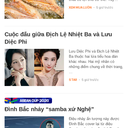
XEM MUA LUÔN
-
5 giờ trước
Cuộc đấu giữa Địch Lệ Nhiệt Ba và Lưu
Diệc Phi
Lưu Diệc Phi và Địch Lệ Nhiệt
Ba thuộc hai lứa tiểu hoa đán
khác nhau. Hai mỹ nhân có
những điểm chung về thời trang,
…
STAR
-
5 giờ trước
Đình Bắc nhảy “samba xứ Nghệ”
Điệu nhảy ấn tượng này được
Đình Bắc cover lại từ điệu