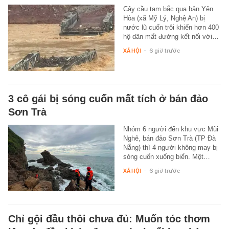
Cây cầu tạm bắc qua bản Yên
Hòa (xã Mỹ Lý, Nghệ An) bị
nước lũ cuốn trôi khiến hơn 400
hộ dân mất đường kết nối với…
XÃ HỘI
-
6 giờ trước
3 cô gái bị sóng cuốn mất tích ở bán đảo
Sơn Trà
Nhóm 6 người đến khu vực Mũi
Nghê, bán đảo Sơn Trà (TP Đà
Nẵng) thì 4 người không may bị
sóng cuốn xuống biển. Một…
XÃ HỘI
-
6 giờ trước
Chỉ gội đầu thôi chưa đủ: Muốn tóc thơm