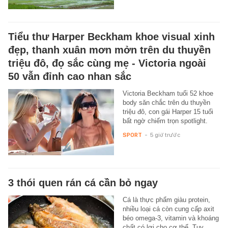
Tiểu thư Harper Beckham khoe visual xinh
đẹp, thanh xuân mơn mởn trên du thuyền
triệu đô, đọ sắc cùng mẹ - Victoria ngoài
50 vẫn đỉnh cao nhan sắc
Victoria Beckham tuổi 52 khoe
body săn chắc trên du thuyền
triệu đô, con gái Harper 15 tuổi
bất ngờ chiếm trọn spotlight.
SPORT
-
5 giờ trước
3 thói quen rán cá cần bỏ ngay
Cá là thực phẩm giàu protein,
nhiều loại cá còn cung cấp axit
béo omega-3, vitamin và khoáng
chất có lợi cho cơ thể. Tuy…