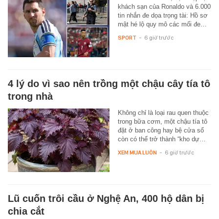
khách sạn của Ronaldo và 6.000
tin nhắn đe dọa trọng tài: Hồ sơ
mật hé lộ quy mô các mối đe…
SPORT
-
6 giờ trước
4 lý do vì sao nên trồng một chậu cây tía tô
trong nhà
Không chỉ là loại rau quen thuộc
trong bữa cơm, một chậu tía tô
đặt ở ban công hay bệ cửa sổ
còn có thể trở thành “kho dự…
XEM MUA LUÔN
-
6 giờ trước
Lũ cuốn trôi cầu ở Nghệ An, 400 hộ dân bị
chia cắt