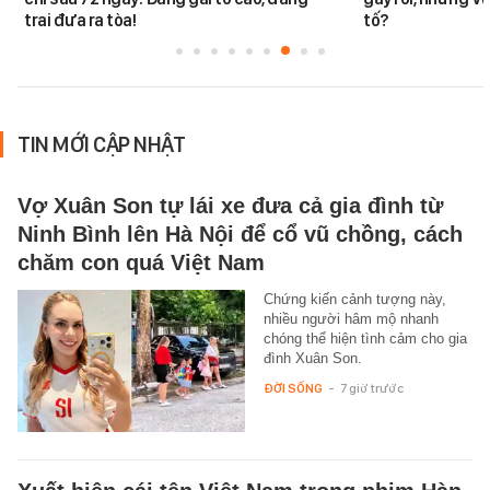
trai đưa ra tòa!
tố?
TIN MỚI CẬP NHẬT
Vợ Xuân Son tự lái xe đưa cả gia đình từ
Ninh Bình lên Hà Nội để cổ vũ chồng, cách
chăm con quá Việt Nam
Chứng kiến cảnh tượng này,
nhiều người hâm mộ nhanh
chóng thể hiện tình cảm cho gia
đình Xuân Son.
ĐỜI SỐNG
-
7 giờ trước