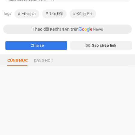
Tags
Ethiopia
Trái Đất
Đông Phi
Theo dõi Kenh14.vn trên
Chia sẻ
Sao chép link
CÙNG MỤC
ĐANG HOT