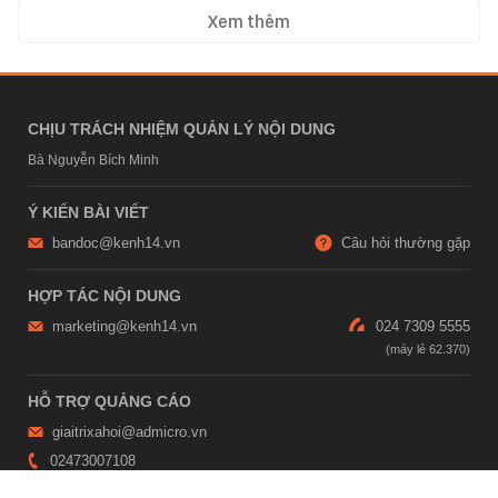
Xem thêm
CHỊU TRÁCH NHIỆM QUẢN LÝ NỘI DUNG
Bà Nguyễn Bích Minh
Ý KIẾN BÀI VIẾT
bandoc@kenh14.vn
Câu hỏi thường gặp
HỢP TÁC NỘI DUNG
marketing@kenh14.vn
024 7309 5555
HỖ TRỢ QUẢNG CÁO
giaitrixahoi@admicro.vn
02473007108