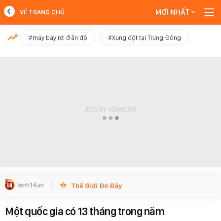
MỚI NHẤT
VỀ TRANG CHỦ
MỚI NHẤT
#máy bay rơi ở ấn độ
#Xung đột tại Trung Đông
Xem thêm
Thế Giới Đó Đây
Một quốc gia có 13 tháng trong năm