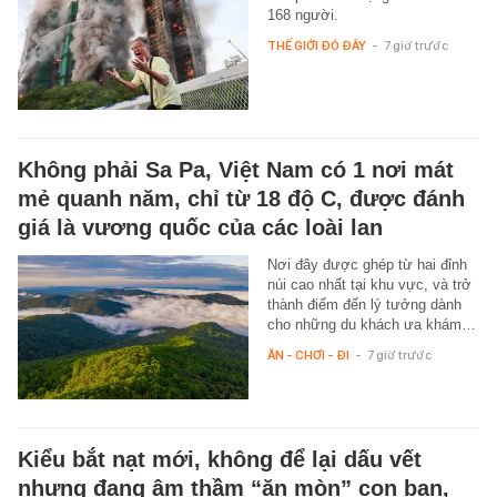
168 người.
THẾ GIỚI ĐÓ ĐÂY
-
7 giờ trước
Không phải Sa Pa, Việt Nam có 1 nơi mát
mẻ quanh năm, chỉ từ 18 độ C, được đánh
giá là vương quốc của các loài lan
Nơi đây được ghép từ hai đỉnh
núi cao nhất tại khu vực, và trở
thành điểm đến lý tưởng dành
cho những du khách ưa khám…
ĂN - CHƠI - ĐI
-
7 giờ trước
Kiểu bắt nạt mới, không để lại dấu vết
nhưng đang âm thầm “ăn mòn” con bạn,