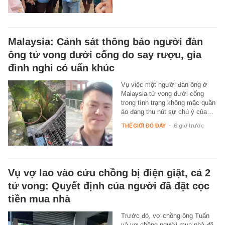
Malaysia: Cảnh sát thông báo người đàn
ông tử vong dưới cống do say rượu, gia
đình nghi có uẩn khúc
Vụ việc một người đàn ông ở
Malaysia tử vong dưới cống
trong tình trạng không mặc quần
áo đang thu hút sự chú ý của…
THẾ GIỚI ĐÓ ĐÂY
-
6 giờ trước
Vụ vợ lao vào cứu chồng bị điện giật, cả 2
tử vong: Quyết định của người đã đặt cọc
tiền mua nhà
Trước đó, vợ chồng ông Tuấn
và vợ chồng người mua nhà đã