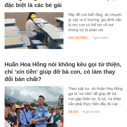
đặc biệt là các bé gái
Hãy để con biết rằng, dù chuyện
gì xảy ra ở trường, gia đình vẫn
là nơi con có thể trở về mà
không sợ bị phán xét.
HỌC ĐƯỜNG
-
7 giờ trước
Huấn Hoa Hồng nói không kêu gọi từ thiện,
chỉ ‘xin tiền’ giúp đỡ bà con, có làm thay
đổi bản chất?
Theo luật sư, dù Huấn Hoa Hồng
gọi là “xin tiền” để giúp đỡ bà
con gặp thiên tai, lũ lụt, cá nhân
vẫn phải thực hiện đầy đủ các…
XÃ HỘI
-
6 giờ trước