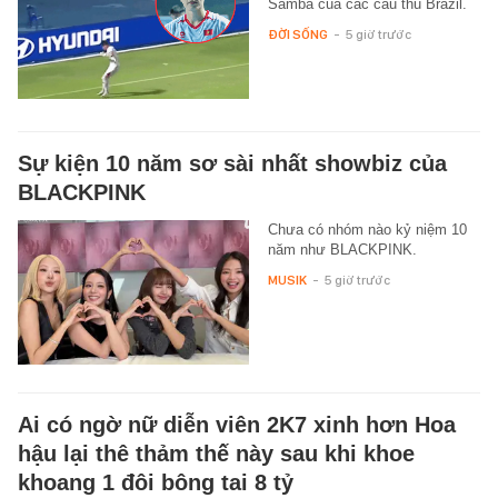
Samba của các cầu thủ Brazil.
ĐỜI SỐNG
-
5 giờ trước
Sự kiện 10 năm sơ sài nhất showbiz của
BLACKPINK
Chưa có nhóm nào kỷ niệm 10
năm như BLACKPINK.
MUSIK
-
5 giờ trước
Ai có ngờ nữ diễn viên 2K7 xinh hơn Hoa
hậu lại thê thảm thế này sau khi khoe
khoang 1 đôi bông tai 8 tỷ