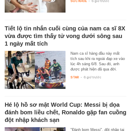
SỨC KHỎE
-
6 giờ trước
Tiết lộ tin nhắn cuối cùng của nam ca sĩ 8X
vừa được tìm thấy tử vong dưới sông sau
1 ngày mất tích
Nam ca sĩ hàng đầu này mất
tích sau khi ra ngoài đạp xe vào
lúc 4h sáng 6/8. Sau đó, anh
được phát hiện đã qua đời.
STAR
-
6 giờ trước
Hé lộ hồ sơ mật World Cup: Messi bị dọa
đánh bom liều chết, Ronaldo gặp fan cuồng
đột nhập khách sạn
"Đánh bom Messi", đột nhập tại