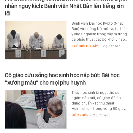
nhân nguy kịch: Bệnh viện Nhật Bản lên tiếng xin
lỗi
Bệnh viện Đại học Kyoto (Nhật
Bản) vừa công bố một vụ tai biến
y khoa nghiêm trọng xảy ra trong
ca phẫu thuật cắt bỏ khối u não,…
THẾ GIỚI ĐÓ ĐÂY
-
2 giờ trước
Cô giáo cứu sống học sinh hóc nắp bút: Bài học
“xương máu” cho mọi phụ huynh
Thấy học sinh bị ngạt thở do
ngậm nắp bút, cô giáo đã áp
dụng chuẩn xác thủ thuật
Heimlich chỉ trong vòng 60 giây…
SỨC KHỎE
-
2 giờ trước