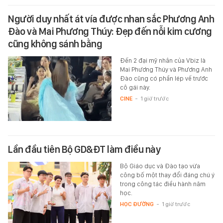
Người duy nhất át vía được nhan sắc Phương Anh
Đào và Mai Phương Thúy: Đẹp đến nỗi kim cương
cũng không sánh bằng
Đến 2 đại mỹ nhân của Vbiz là
Mai Phương Thúy và Phương Anh
Đào cũng có phần lép vế trước
cô gái này.
CINE
-
1 giờ trước
Lần đầu tiên Bộ GD&ĐT làm điều này
Bộ Giáo dục và Đào tạo vừa
công bố một thay đổi đáng chú ý
trong công tác điều hành năm
học.
HỌC ĐƯỜNG
-
1 giờ trước