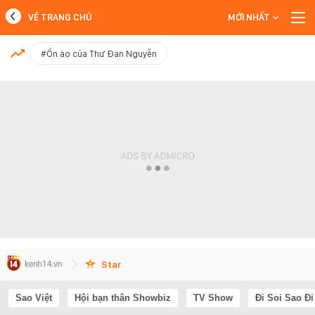
VỀ TRANG CHỦ
MỚI NHẤT
MỚI NHẤT
#Ồn ào của Thư Đan Nguyễn
Xem thêm
Star
Sao Việt
Hội bạn thân Showbiz
TV Show
Đi Soi Sao Đi