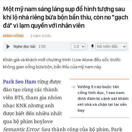
Một mỹ nam sáng láng sụp đổ hình tượng sau
khi lộ nhà riêng bừa bộn bẩn thỉu, còn no "gạch
đá" vì lạm quyền với nhân viên
MINH HỒNG
2 năm trước
Nghe đọc bài
1:50
Khán giả và khách mời chương trình I Live Alone đều sốc trước
không gian sống bừa bộn, bẩn thỉu của mỹ nam này.
Park Seo Ham
từng được
Vướng 5 cáo buộc tấn
đào tạo cùng các thành
công tình dục, 1 sao nam
viên BTS, tham gia nhóm
đình đám bị cảnh sát khám
nhạc KNK nhưng anh
xét nhà và chặn lại tại sân
bay
được biết đến nhiều nhất
qua bộ phim boylove
Semantic Error
. Sau thành công của bộ phim, Park