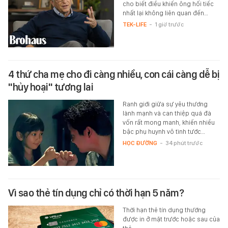
cho biết điều khiến ông hối tiếc
nhất lại không liên quan đến…
TEK-LIFE
-
1 giờ trước
4 thứ cha mẹ cho đi càng nhiều, con cái càng dễ bị
"hủy hoại" tương lai
Ranh giới giữa sự yêu thương
lành mạnh và can thiệp quá đà
vốn rất mong manh, khiến nhiều
bậc phụ huynh vô tình tước…
HỌC ĐƯỜNG
-
34 phút trước
Vì sao thẻ tín dụng chỉ có thời hạn 5 năm?
Thời hạn thẻ tín dụng thường
được in ở mặt trước hoặc sau của