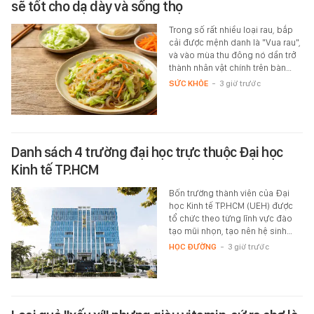
sẽ tốt cho dạ dày và sống thọ
Trong số rất nhiều loại rau, bắp
cải được mệnh danh là "Vua rau",
và vào mùa thu đông nó dần trở
thành nhân vật chính trên bàn…
SỨC KHỎE
-
3 giờ trước
Danh sách 4 trường đại học trực thuộc Đại học
Kinh tế TP.HCM
Bốn trường thành viên của Đại
học Kinh tế TP.HCM (UEH) được
tổ chức theo từng lĩnh vực đào
tạo mũi nhọn, tạo nên hệ sinh…
HỌC ĐƯỜNG
-
3 giờ trước