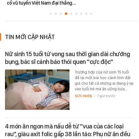
cổ vũ tuyển Việt Nam đại thắng…
TIN MỚI CẬP NHẬT
Nữ sinh 15 tuổi tử vong sau thời gian dài chướng
bụng, bác sĩ cảnh báo thói quen "cực độc"
Trường hợp của nữ sinh 15 tuổi
để lại một bài học cảnh tỉnh đắt
giá cho tất cả những ai đang ỷ lại
vào tuổi trẻ mà ăn uống bừa…
SỨC KHỎE
-
7 giờ trước
4 món ăn ngon mà nấu dễ từ "vua của các loại
rau", giàu axit folic gấp 38 lần táo: Phụ nữ ăn đều