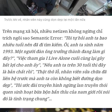
Trước khi về, nhân viên này cũng dọn dẹp lại một lần nữa
Trên mạng xã hội, nhiều netizen không ngừng chỉ
trích ngôi sao Semantic Error:
"Tôi tự hỏi anh ta bao
nhiêu tuổi nên đã đi tìm kiếm. Ôi, anh ta sinh năm
1993. Một người đàn ông trưởng thành đang làm gì
đấy?", "Việc tham gia I Live Alone cuối cùng lại gây
bất lợi cho anh ấy", "Nếu anh ta trên 30 tuổi thì đây
là bản chất rồi", "Thật thô lỗ, nhân viên sửa chữa đã
liên hệ trước mà anh ta còn không biết đường dọn
dẹp", "Tôi ước đài truyền hình ngừng lan truyền thói
quen sinh hoạt bừa bộn bẩn thỉu của nam giới rồi nói
đó là tình trạng chung"...