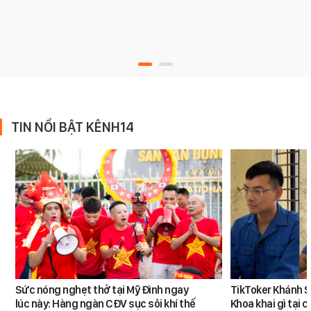
TIN NỔI BẬT KÊNH14
Sức nóng nghẹt thở tại Mỹ Đình ngay
TikToker Khánh S
lúc này: Hàng ngàn CĐV sục sôi khí thế
Khoa khai gì tại 