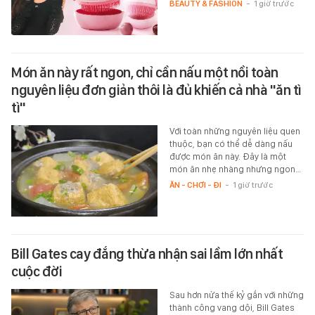
BEAUTY & FASHION
-
1 giờ trước
Món ăn này rất ngon, chỉ cần nấu một nồi toàn
nguyên liệu đơn giản thôi là đủ khiến cả nhà "ăn tì
tì"
Với toàn những nguyên liệu quen
thuộc, bạn có thể dễ dàng nấu
được món ăn này. Đây là một
món ăn nhẹ nhàng nhưng ngon…
ĂN - CHƠI - ĐI
-
1 giờ trước
Bill Gates cay đắng thừa nhận sai lầm lớn nhất
cuộc đời
Sau hơn nửa thế kỷ gắn với những
thành công vang dội, Bill Gates