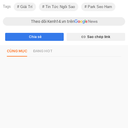
Tags
Giải Trí
Tin Tức Ngôi Sao
Park Seo Ham
Theo dõi Kenh14.vn trên
Chia sẻ
Sao chép link
CÙNG MỤC
ĐANG HOT