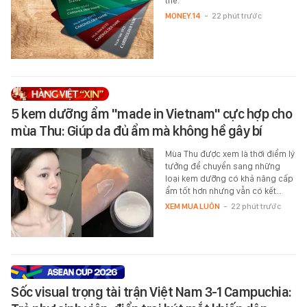
thẻ.
MONEY.14
-
22 phút trước
5 kem dưỡng ẩm "made in Vietnam" cực hợp cho
mùa Thu: Giúp da đủ ẩm mà không hề gây bí
Mùa Thu được xem là thời điểm lý
tưởng để chuyển sang những
loại kem dưỡng có khả năng cấp
ẩm tốt hơn nhưng vẫn có kết…
XEM MUA LUÔN
-
22 phút trước
Sốc visual trọng tài trận Việt Nam 3-1 Campuchia: