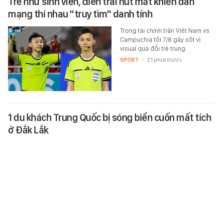
Trẻ như sinh viên, điển trai hút mắt khiến dân
mạng thi nhau "truy tìm" danh tính
Trọng tài chính trận Việt Nam vs
Campuchia tối 7/8 gây sốt vì
visual quá đỗi trẻ trung.
SPORT
-
21 phút trước
1 du khách Trung Quốc bị sóng biển cuốn mất tích
ở Đắk Lắk
Trong lúc đứng gần mép nước tại
bãi biển Tuy Hòa (tỉnh Đắk Lắk),
một nam du khách quốc tịch
Trung Quốc bị sóng lớn cuốn
trôi…
XÃ HỘI
-
21 phút trước