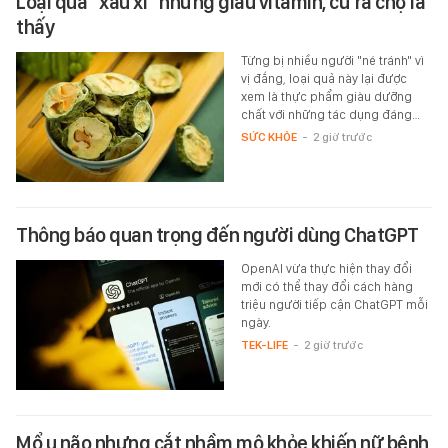
Loại quả "xấu xí" nhưng giàu vitamin, cứ ra chợ là
thấy
Từng bị nhiều người "né tránh" vì
vị đắng, loại quả này lại được
xem là thực phẩm giàu dưỡng
chất với những tác dụng đáng…
SỨC KHỎE
-
2 giờ trước
Thông báo quan trọng đến người dùng ChatGPT
OpenAI vừa thực hiện thay đổi
mới có thể thay đổi cách hàng
triệu người tiếp cận ChatGPT mỗi
ngày.
TEK-LIFE
-
2 giờ trước
Mổ u não nhưng cắt nhầm mô khỏe khiến nữ bệnh