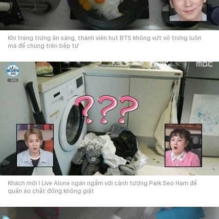
Khi tráng trứng ăn sáng, thành viên hụt BTS không vứt vỏ trứng luôn
mà để chúng trên bếp từ
Khách mời I Live Alone ngán ngẩm với cảnh tượng Park Seo Ham để
quần áo chất đống không giặt