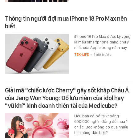
Thông tin người đợi mua iPhone 18 Pro Max nên
biết
iPhone 18 Pro Max được kỳ vọng
là mẫu smartphone đáng chú ý
nhất của Apple trong năm nay.
TEK-LIFE
-
1 giờ trước
Giải mã "chiếc lược Cherry" gây sốt khắp Châu Á
của Jang Won Young: Đồ lưu niệm của idol hay
"vũ khí" kinh doanh thiên tài của Medicube?
Liệu bạn có bỏ ra khoảng
600.000 nghìn đồng để mua 1
chiếc lược không có quá nhiều
tính năng đặc biệt?