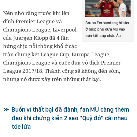
Nên nhớ rằng trước khi lên
đỉnh Premier League và
Bruno Fernandes ghi bàn
Champions League, Liverpool
ở hiệp phụ đưa MU vào
bán kết cúp châu Âu
của Juergen Klopp đã 4 lần
hứng chịu nỗi thống khổ ở các
trận chung kết League Cup, Europa League,
Champions League và cuộc đua vô địch Premier
League 2017/18. Thành công sẽ không đến sớm,
nhưng nó được xây trên những thất bại.
Buồn vì thất bại đã đành, fan MU càng thêm
đau khi chứng kiến 2 sao "Quỷ đỏ" cãi nhau
tóe lửa