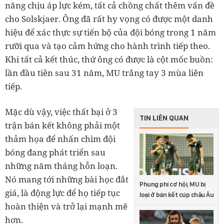
năng chịu áp lực kém, tất cả chồng chất thêm vấn đề
cho Solskjaer. Ông đã rất hy vọng có được một danh
hiệu để xác thực sự tiến bộ của đội bóng trong 1 năm
rưỡi qua và tạo cảm hứng cho hành trình tiếp theo.
Khi tất cả kết thúc, thứ ông có được là cột mốc buồn:
lần đầu tiên sau 31 năm, MU trắng tay 3 mùa liên
tiếp.
Mặc dù vậy, việc thất bại ở 3
TIN LIÊN QUAN
trận bán kết không phải một
thảm họa để nhấn chìm đội
bóng đang phát triển sau
những năm tháng hỗn loạn.
Nó mang tới những bài học đắt
Phung phí cơ hội, MU bị
giá, là động lực để họ tiếp tục
loại ở bán kết cúp châu Âu
hoàn thiện và trở lại mạnh mẽ
hơn.