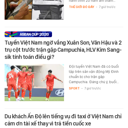
hành trình 20 năm âm thầm…
THẾ GIỚI ĐÓ ĐÂY
-
7 giờ trước
Tuyển Việt Nam ngờ vắng Xuân Son, Văn Hậu và 2
trụ cột trước trận gặp Campuchia, HLV Kim Sang-
sik tính toán điều gì?
Đội tuyển Việt Nam đã có buổi
tập trên sân vận động Mỹ Đình
chuẩn bị cho trận gặp
Campuchia. Đáng chú ý, buổi…
SPORT
-
7 giờ trước
Du khách Ấn Độ lên tiếng vụ đi taxi ở Việt Nam chỉ
cảm ơn tài xế thay vì trả tiền cuốc xe