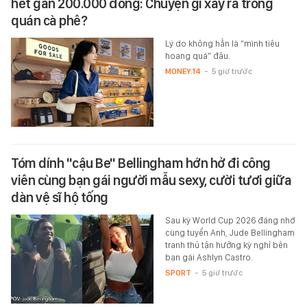
hết gần 200.000 đồng: Chuyện gì xảy ra trong
quán cà phê?
Lý do không hẳn là “mình tiêu
hoang quá” đâu.
MONEY.14
-
5 giờ trước
Tóm dính "cậu Be" Bellingham hớn hở đi công
viên cùng bạn gái người mẫu sexy, cười tươi giữa
dàn vệ sĩ hộ tống
Sau kỳ World Cup 2026 đáng nhớ
cùng tuyển Anh, Jude Bellingham
tranh thủ tận hưởng kỳ nghỉ bên
bạn gái Ashlyn Castro.
SPORT
-
5 giờ trước