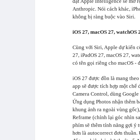
đặt Apple Intelligence sẽ mở
Anthropic. Nói cách khác, iPh
không bị ràng buộc vào Siri.
iOS 27, macOS 27, watchOS 
Cùng với Siri, Apple dự kiến
27, iPadOS 27, macOS 27, watc
có tên gọi riêng cho macOS - 
iOS 27 được đồn là mang theo 
app sẽ được tích hợp một chế đ
Camera Control, dùng Google 
Ứng dụng Photos nhận thêm ba
khung ảnh ra ngoài vùng gốc),
Reframe (chỉnh lại góc nhìn s
phím sẽ thêm tính năng gợi ý 
hơn là autocorrect đơn thuần.