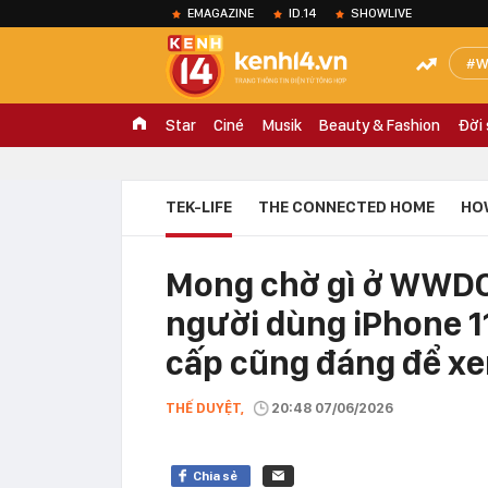
EMAGAZINE
ID.14
SHOWLIVE
W
Star
Ciné
Musik
Beauty & Fashion
Đời
TEK-LIFE
THE CONNECTED HOME
HO
Mong chờ gì ở WWDC 
người dùng iPhone 11
cấp cũng đáng để x
THẾ DUYỆT,
20:48 07/06/2026
Chia sẻ