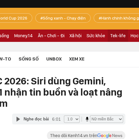
orld Cup 2026
Sống xanh - Chạy điện
Hành chính không g
 sống
Money.14
Ăn - Chơi - Đi
Xã hội
Sức khỏe
Tek-life
Học
W-TO
SỐNG SỐ
UNBOX
XEM XE
2026: Siri dùng Gemini,
 nhận tin buồn và loạt nâng
em
6:01
Nghe đọc bài
Theo dõi Kenh14.vn trên