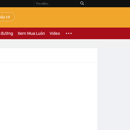
iấy tờ
 đường
Xem Mua Luôn
Video