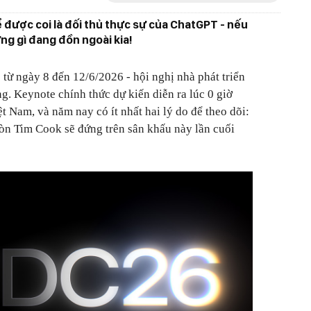
hể được coi là đối thủ thực sự của ChatGPT - nếu
g gì đang đồn ngoài kia!
ừ ngày 8 đến 12/6/2026 - hội nghị nhà phát triển
g. Keynote chính thức dự kiến diễn ra lúc 0 giờ
t Nam, và năm nay có ít nhất hai lý do để theo dõi:
 còn Tim Cook sẽ đứng trên sân khấu này lần cuối