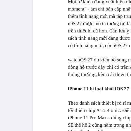
Một từ khóa đang xuất hiện n
moment" - ám chỉ bản cập nh
thêm tính năng mới mà tập tru
iOS 27 được mô tả tương tự: là
trên thiết bị cũ hơn. Cần lưu 
sách tính năng mới đang được
có tính năng mới, còn iOS 27 
watchOS 27 dự kiến bổ sung mặ
đồng hồ trước đây chỉ có trên
thông thường, kèm cải thiện th
iPhone 11 bị loại khỏi iOS 27
Theo danh sách thiết bị rò r
tối thiểu chip A14 Bionic. Đi
iPhone 11 Pro Max - dùng chip
SE thế hệ 2 cũng nằm trong nh