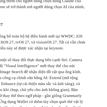
 rộng thêm cho người dùng chọn dùng Claude của
one sẽ trở thành nơi người dùng chọn AI của mình,
27
 công bố toàn bộ hệ điều hành mới tại WWDC: iOS
hOS 27, tvOS 27, và visionOS 27. Tất cả vẫn chưa
điều này sẽ được xác nhận tại keynote.
một số thay đổi thực dụng bên cạnh Siri. Camera
ộ "Visual Intelligence" mới thay thế cho nút
Image Search để nhận diện đồ vật qua ống kính.
 công cụ chỉnh sửa bằng AI: Extend (mở rộng
 Enhance (tự cải thiện màu sắc và ánh sáng), và
au khi chụp, chủ yếu cho ảnh không gian). Bàn
từ thay thế theo ngữ pháp - gần giống Grammarly
 Ứng dụng Wallet có thêm tùy chọn quét thẻ vật lý