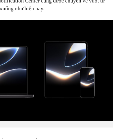
Notification Center cũng được chuyển về vuốt từ
n xuống như hiện nay.