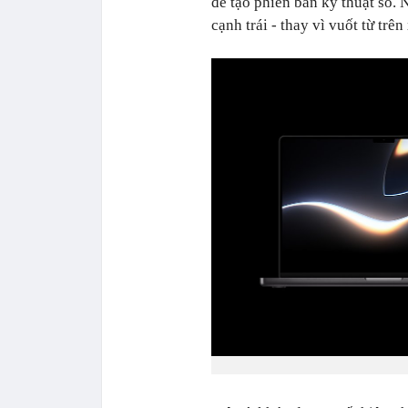
để tạo phiên bản kỹ thuật số. 
cạnh trái - thay vì vuốt từ trê