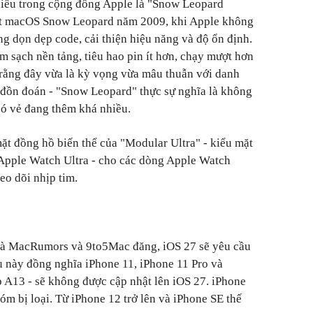
hiều trong cộng đồng Apple là "Snow Leopard
ật macOS Snow Leopard năm 2009, khi Apple không
ng dọn dẹp code, cải thiện hiệu năng và độ ổn định.
m sạch nền tảng, tiêu hao pin ít hơn, chạy mượt hơn
ý rằng đây vừa là kỳ vọng vừa mâu thuẫn với danh
 đồn đoán - "Snow Leopard" thực sự nghĩa là không
có vẻ đang thêm khá nhiều.
t đồng hồ biến thể của "Modular Ultra" - kiểu mặt
 Apple Watch Ultra - cho các dòng Apple Watch
eo dõi nhịp tim.
ỉ mà MacRumors và 9to5Mac đăng, iOS 27 sẽ yêu cầu
ều này đồng nghĩa iPhone 11, iPhone 11 Pro và
 A13 - sẽ không được cập nhật lên iOS 27. iPhone
óm bị loại. Từ iPhone 12 trở lên và iPhone SE thế