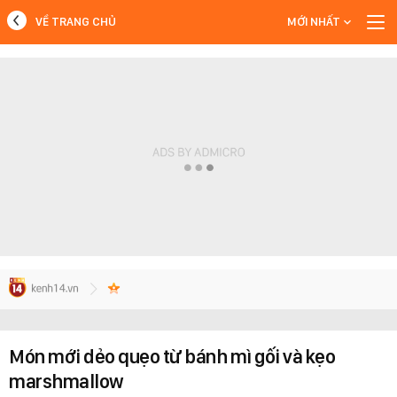
VỀ TRANG CHỦ
MỚI NHẤT
MỚI NHẤT
Xem thêm
Món mới dẻo quẹo từ bánh mì gối và kẹo
marshmallow