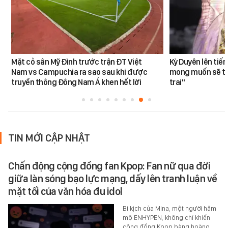
Mặt cỏ sân Mỹ Đình trước trận ĐT Việt
Kỳ Duyên lên tiế
Nam vs Campuchia ra sao sau khi được
mong muốn sẽ tro
truyền thông Đông Nam Á khen hết lời
trai"
TIN MỚI CẬP NHẬT
Chấn động cộng đồng fan Kpop: Fan nữ qua đời
giữa làn sóng bạo lực mạng, dấy lên tranh luận về
mặt tối của văn hóa đu idol
Bi kịch của Mina, một người hâm
mộ ENHYPEN, không chỉ khiến
cộng đồng Kpop bàng hoàng