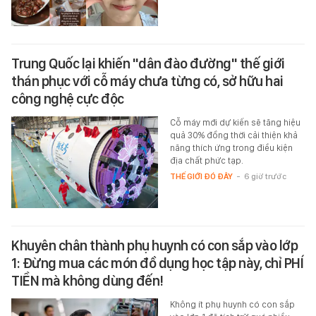
Trung Quốc lại khiến "dân đào đường" thế giới
thán phục với cỗ máy chưa từng có, sở hữu hai
công nghệ cực độc
Cỗ máy mới dự kiến sẽ tăng hiệu
quả 30% đồng thời cải thiện khả
năng thích ứng trong điều kiện
địa chất phức tạp.
THẾ GIỚI ĐÓ ĐÂY
-
6 giờ trước
Khuyên chân thành phụ huynh có con sắp vào lớp
1: Đừng mua các món đồ dụng học tập này, chỉ PHÍ
TIỀN mà không dùng đến!
Không ít phụ huynh có con sắp