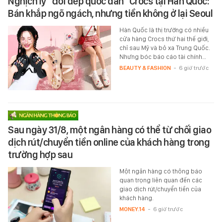
Nghịch lý "đôi dép quốc dân" Crocs tại Hàn Quốc:
Bán khắp ngõ ngách, nhưng tiền không ở lại Seoul
Hàn Quốc là thị trường có nhiều
cửa hàng Crocs thứ hai thế giới,
chỉ sau Mỹ và bỏ xa Trung Quốc.
Nhưng bóc báo cáo tài chính…
BEAUTY & FASHION
-
6 giờ trước
Sau ngày 31/8, một ngân hàng có thể từ chối giao
dịch rút/chuyển tiền online của khách hàng trong
trường hợp sau
Một ngân hàng có thông báo
quan trọng liên quan đến các
giao dịch rút/chuyển tiền của
khách hàng.
MONEY.14
-
6 giờ trước