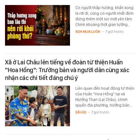
Có người thắp hương, khấn xong
là rời đi, cũng có người nhất định
đứng thêm một lúc mới yên tâm.
Chính khoảng thời gian tưởng…
XEM MUA LUÔN
-
7 giờ trước
Xã ở Lai Châu lên tiếng về đoàn từ thiện Huấn
"Hoa Hồng": Trưởng bản và người dân cùng xác
nhận các chi tiết đáng chú ý
Liên quan đến hoạt động từ thiện
của Huấn "Hoa Hồng" tại xã
Mường Than (Lai Châu), chính
quyền địa phương, trưởng bản…
XÃ HỘI
-
7 giờ trước