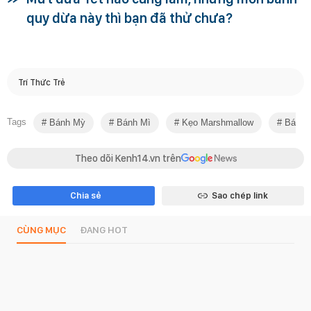
quy dừa này thì bạn đã thử chưa?
Trí Thức Trẻ
Tags
Bánh Mỳ
Bánh Mì
Kẹo Marshmallow
Bánh T
Theo dõi Kenh14.vn trên
Chia sẻ
Sao chép link
CÙNG MỤC
ĐANG HOT