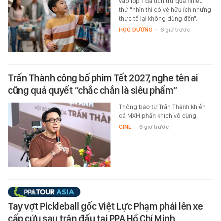
vào lớp 1 đã tích trữ quá nhiều
thứ "nhìn thì có vẻ hữu ích nhưng
thực tế lại không dùng đến".
HỌC ĐƯỜNG
-
6 giờ trước
Trấn Thành công bố phim Tết 2027, nghe tên ai
cũng quả quyết “chắc chắn là siêu phẩm”
Thông báo từ Trấn Thành khiến
cả MXH phấn khích vô cùng.
CINE
-
6 giờ trước
Tay vợt Pickleball gốc Việt Lực Phạm phải lên xe
cấp cứu sau trận đấu tại PPA Hồ Chí Minh