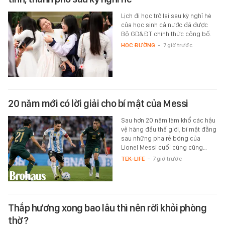
Lịch đi học trở lại sau kỳ nghỉ hè
của học sinh cả nước đã được
Bộ GD&ĐT chính thức công bố.
HỌC ĐƯỜNG
-
7 giờ trước
20 năm mới có lời giải cho bí mật của Messi
Sau hơn 20 năm làm khổ các hậu
vệ hàng đầu thế giới, bí mật đằng
sau những pha rê bóng của
Lionel Messi cuối cùng cũng…
TEK-LIFE
-
7 giờ trước
Thắp hương xong bao lâu thì nên rời khỏi phòng
thờ?