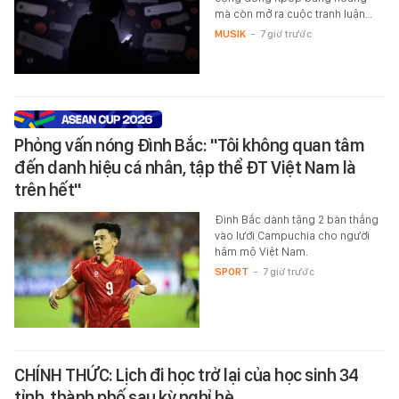
mà còn mở ra cuộc tranh luận…
MUSIK
-
7 giờ trước
Phỏng vấn nóng Đình Bắc: "Tôi không quan tâm
đến danh hiệu cá nhân, tập thể ĐT Việt Nam là
trên hết"
Đình Bắc dành tặng 2 bàn thắng
vào lưới Campuchia cho người
hâm mộ Việt Nam.
SPORT
-
7 giờ trước
CHÍNH THỨC: Lịch đi học trở lại của học sinh 34
tỉnh, thành phố sau kỳ nghỉ hè