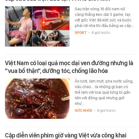
Sau trận vòng 16 đôi nam nữ
căng thẳng kéo dài 3 game, tay
vợt gốc Việt đã kiệt sức và buộc
phải rời nhà thi đấu bằng xe cấp…
SPORT
-
6 giờ trước
Việt Nam có loại quả mọc dại ven đường nhưng là
"vua bổ thận", dưỡng tóc, chống lão hóa
Ăn tươi, làm mứt, pha nước uống,
nấu cháo... là những gì bạn có
thể làm với loại quả từng bị gắn
liền với đồng quê nhưng giờ
như…
SỨC KHỎE
-
6 giờ trước
Cặp diễn viên phim giờ vàng Việt vừa công khai