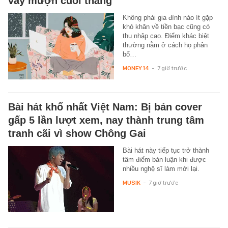
vay mượn cuối tháng
Không phải gia đình nào ít gặp
khó khăn về tiền bạc cũng có
thu nhập cao. Điểm khác biệt
thường nằm ở cách họ phân
bổ…
MONEY.14
-
7 giờ trước
Bài hát khổ nhất Việt Nam: Bị bản cover
gấp 5 lần lượt xem, nay thành trung tâm
tranh cãi vì show Chông Gai
Bài hát này tiếp tục trở thành
tâm điểm bàn luận khi được
nhiều nghệ sĩ làm mới lại.
MUSIK
-
7 giờ trước