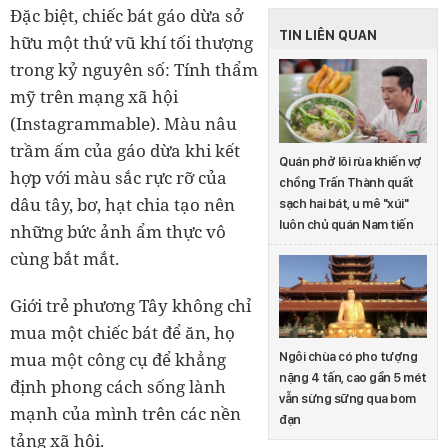
Đặc biệt, chiếc bát gáo dừa sở
TIN LIÊN QUAN
hữu một thứ vũ khí tối thượng
trong kỷ nguyên số: Tính thẩm
mỹ trên mạng xã hội
(Instagrammable). Màu nâu
trầm ấm của gáo dừa khi kết
Quán phở lõi rùa khiến vợ
hợp với màu sắc rực rỡ của
chồng Trấn Thành quất
dâu tây, bơ, hạt chia tạo nên
sạch hai bát, u mê "xúi"
luôn chủ quán Nam tiến
những bức ảnh ẩm thực vô
cùng bắt mắt.
Giới trẻ phương Tây không chỉ
mua một chiếc bát để ăn, họ
mua một công cụ để khẳng
Ngôi chùa có pho tượng
nặng 4 tấn, cao gần 5 mét
định phong cách sống lành
vẫn sừng sững qua bom
mạnh của mình trên các nền
đạn
tảng xã hội.