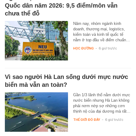
Quốc dân năm 2026: 9,5 điểm/môn vẫn
chưa thể đỗ
Năm nay, nhóm ngành kinh
doanh, thương mại, logistics,
kiểm toán và kinh tế quốc tế
nằm ở top đầu về điểm chuẩn…
HỌC ĐƯỜNG
-
6 giờ trước
Vì sao người Hà Lan sống dưới mực nước
biển mà vẫn an toàn?
Gần 1/3 lãnh thổ nằm dưới mực
nước biển nhưng Hà Lan không
phải nơm nớp sợ những cơn
thịnh nộ của đại dương mà rất…
THẾ GIỚI ĐÓ ĐÂY
-
6 giờ trước