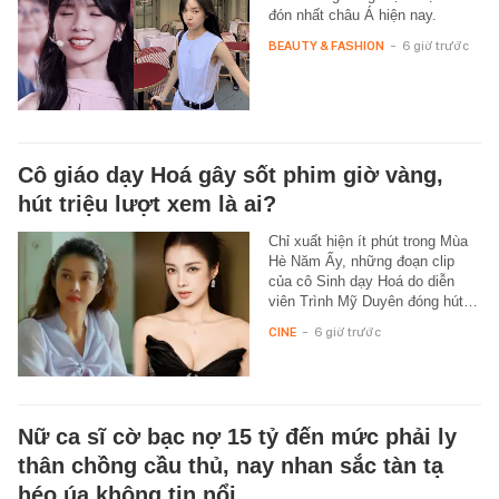
đón nhất châu Á hiện nay.
BEAUTY & FASHION
-
6 giờ trước
Cô giáo dạy Hoá gây sốt phim giờ vàng,
hút triệu lượt xem là ai?
Chỉ xuất hiện ít phút trong Mùa
Hè Năm Ấy, những đoạn clip
của cô Sinh dạy Hoá do diễn
viên Trình Mỹ Duyên đóng hút…
CINE
-
6 giờ trước
Nữ ca sĩ cờ bạc nợ 15 tỷ đến mức phải ly
thân chồng cầu thủ, nay nhan sắc tàn tạ
héo úa không tin nổi