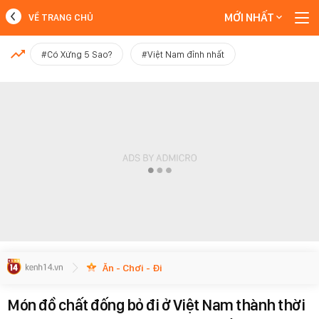
MỚI NHẤT
VỀ TRANG CHỦ
MỚI NHẤT
#Có Xứng 5 Sao?
#Việt Nam đỉnh nhất
Xem thêm
Ăn - Chơi - Đi
Món đồ chất đống bỏ đi ở Việt Nam thành thời