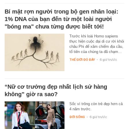
Bí mật rợn người trong bộ gen nhân loại:
1% DNA của bạn đến từ một loài người
"bóng ma" chưa từng được biết tới!
Trước khi loài Homo sapiens
thực hiện cuộc đại di cư rời khỏi
châu Phi để xâm chiếm địa cầu,
tổ tiên của chúng ta đã chạm…
THẾ GIỚI ĐÓ ĐÂY
-
6 giờ trước
“Nữ cơ trưởng đẹp nhất lịch sử hàng
không” giờ ra sao?
Sốc vì trông còn trẻ đẹp hơn cả
4 năm trước.
ĐỜI SỐNG
-
6 giờ trước