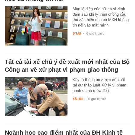
Màn lộ diện của nữ ca sĩ đình
đám sau khi ly thân chồng cầu
thủ đã khiến cho cả MXH không
tin nổi vào mắt mình.
STAR
-
6 giờ trước
Tất cả tài xế chú ý đề xuất mới nhất của Bộ
Công an về xử phạt vi phạm giao thông
Đây là thông tin được đề xuất
tại dự thảo Luật Xử lý vi phạm
hành chính (sửa đổi).
XÃ HỘI
-
6 giờ trước
Ngành học cao điểm nhất của ĐH Kinh tế