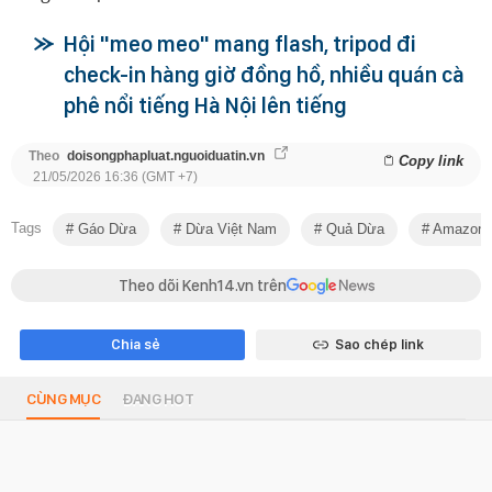
Hội "meo meo" mang flash, tripod đi
check-in hàng giờ đồng hồ, nhiều quán cà
phê nổi tiếng Hà Nội lên tiếng
Theo
doisongphapluat.nguoiduatin.vn
Copy link
21/05/2026 16:36 (GMT +7)
Tags
Gáo Dừa
Dừa Việt Nam
Quả Dừa
Amazon
Theo dõi Kenh14.vn trên
Chia sẻ
Sao chép link
CÙNG MỤC
ĐANG HOT