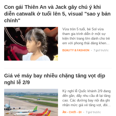
Con gái Thiên An và Jack gây chú ý khi
diễn catwalk ở tuổi lên 5, visual "sao y bản
chính"
Vừa tròn 5 tuổi, bé Sol vừa
tham gia trình diễn ở một sự
kiện thời trang lớn dành cho trẻ
em với phong thái đáng khen…
BEAUTY & FASHION
-
7 giờ trước
Giá vé máy bay nhiều chặng tăng vọt dịp
nghỉ lễ 2/9
Kỳ nghỉ lễ Quốc khánh 2/9 đang
đến gần, đẩy nhu cầu đi lại tăng
cao. Các đường bay nội địa ghi
nhận mức giá vé tăng vọt, đòi…
ĂN - CHƠI - ĐI
-
7 giờ trước