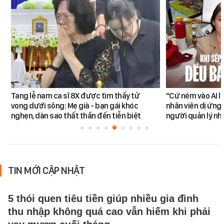
Tang lễ nam ca sĩ 8X được tìm thấy tử
"Cứ ném vào AI l
vong dưới sông: Mẹ già - bạn gái khóc
nhân viên dị ứng 
nghẹn, dàn sao thất thần đến tiễn biệt
người quản lý nh
TIN MỚI CẬP NHẬT
5 thói quen tiêu tiền giúp nhiều gia đình
thu nhập không quá cao vẫn hiếm khi phải