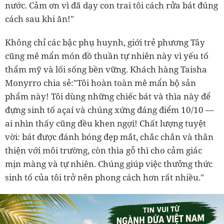
nước. Cảm ơn vì đã dạy con trai tôi cách rửa bát đúng
cách sau khi ăn!"
Không chỉ các bậc phụ huynh, giới trẻ phương Tây
cũng mê mẩn món đồ thuần tự nhiên này vì yếu tố
thẩm mỹ và lối sống bền vững. Khách hàng Taisha
Monyrro chia sẻ:"Tôi hoàn toàn mê mẩn bộ sản
phẩm này! Tôi dùng những chiếc bát và thìa này để
đựng sinh tố açaí và chúng xứng đáng điểm 10/10 —
ai nhìn thấy cũng đều khen ngợi! Chất lượng tuyệt
vời: bát được đánh bóng đẹp mắt, chắc chắn và thân
thiện với môi trường, còn thìa gỗ thì cho cảm giác
mịn màng và tự nhiên. Chúng giúp việc thưởng thức
sinh tố của tôi trở nên phong cách hơn rất nhiều."