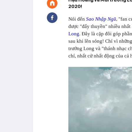
2020!
Nói đến
Sao Nhập Ngũ
, "fan 
được "đẩy thuyền" nhiều nhất 
Long
. Đây là cặp đôi góp ph
sau khi lên sóng! Chỉ vì nhữ
trưởng Long và "thánh nhạc ch
chí, nhất cử nhất động của cả 