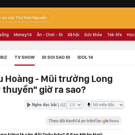
n ào của Thư Đan Nguyễn
 sống
Money.14
Ăn - Chơi - Đi
Xã hội
Sức khỏe
Tek-life
Học
BIZ
TV SHOW
ĐI SOI SAO ĐI
IDOL 14
u Hoàng - Mũi trưởng Long
 thuyền" giờ ra sao?
1:02
Nghe đọc bài
Theo dõi Kenh14.vn trên
ng từng là cặp đôi "gây bão" ở Sao Nhập Ngũ