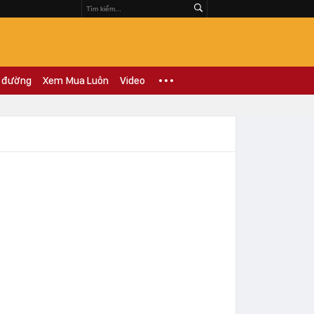
 đường
Xem Mua Luôn
Video