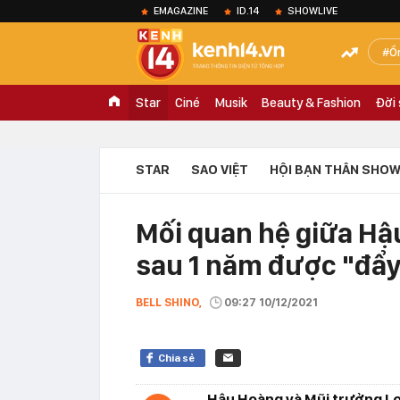
EMAGAZINE
ID.14
SHOWLIVE
Ồ
Star
Ciné
Musik
Beauty & Fashion
Đời
STAR
SAO VIỆT
HỘI BẠN THÂN SHOW
Mối quan hệ giữa Hậ
sau 1 năm được "đẩy
BELL SHINO,
09:27 10/12/2021
Chia sẻ
Hậu Hoàng và Mũi trưởng Lo