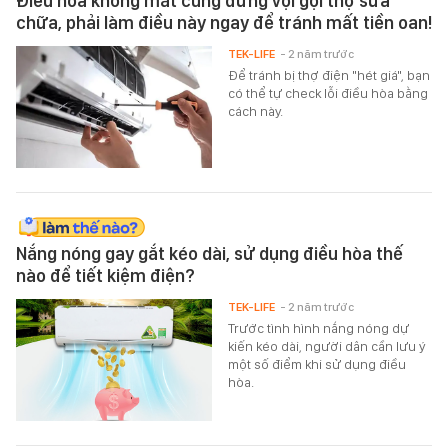
Điều hòa không mát cũng đừng vội gọi thợ sửa
chữa, phải làm điều này ngay để tránh mất tiền oan!
TEK-LIFE
- 2 năm trước
Để tránh bị thợ điện "hét giá", bạn
có thể tự check lỗi điều hòa bằng
cách này.
Nắng nóng gay gắt kéo dài, sử dụng điều hòa thế
nào để tiết kiệm điện?
TEK-LIFE
- 2 năm trước
Trước tình hình nắng nóng dự
kiến kéo dài, người dân cần lưu ý
một số điểm khi sử dụng điều
hòa.