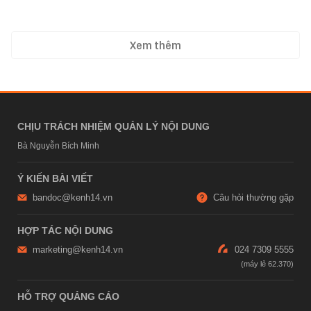
Xem thêm
CHỊU TRÁCH NHIỆM QUẢN LÝ NỘI DUNG
Bà Nguyễn Bích Minh
Ý KIẾN BÀI VIẾT
bandoc@kenh14.vn
Câu hỏi thường gặp
HỢP TÁC NỘI DUNG
marketing@kenh14.vn
024 7309 5555
HỖ TRỢ QUẢNG CÁO