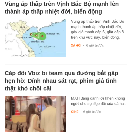
Vùng áp thấp trên Vịnh Bắc Bộ mạnh lên
thành áp thấp nhiệt đới, biển động
Vùng áp thấp trên Vịnh Bắc Bộ
mạnh thành áp thấp nhiệt đới,
gây gió mạnh cấp 6, giật cấp 8
trên khu vực này, biển động.
XÃ HỘI
-
6 giờ trước
Cặp đôi Vbiz bị team qua đường bắt gặp
hẹn hò: Dính nhau sát rạt, phim giả tình
thật khó chối cãi
MXH đang dành lời khen không
ngớt cho sự đẹp đôi của cả hai.
CINE
-
6 giờ trước