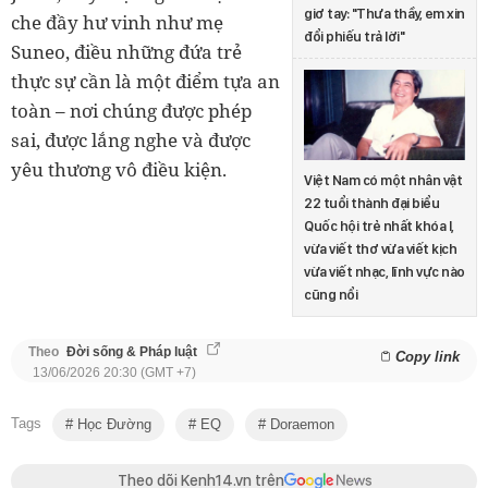
giơ tay: "Thưa thầy, em xin
che đầy hư vinh như mẹ
đổi phiếu trả lời"
Suneo, điều những đứa trẻ
thực sự cần là một điểm tựa an
toàn – nơi chúng được phép
sai, được lắng nghe và được
yêu thương vô điều kiện.
Việt Nam có một nhân vật
22 tuổi thành đại biểu
Quốc hội trẻ nhất khóa I,
vừa viết thơ vừa viết kịch
vừa viết nhạc, lĩnh vực nào
cũng nổi
Theo
Đời sống & Pháp luật
Copy link
13/06/2026 20:30 (GMT +7)
Tags
Học Đường
EQ
Doraemon
Theo dõi Kenh14.vn trên