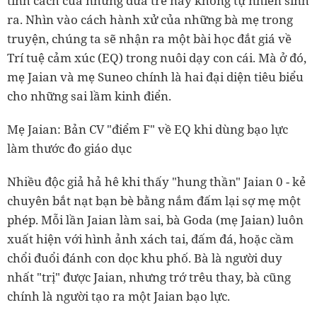
tính cách của những đứa trẻ này không tự nhiên sinh
ra. Nhìn vào cách hành xử của những bà mẹ trong
truyện, chúng ta sẽ nhận ra một bài học đắt giá về
Trí tuệ cảm xúc (EQ) trong nuôi dạy con cái. Mà ở đó,
mẹ Jaian và mẹ Suneo chính là hai đại diện tiêu biểu
cho những sai lầm kinh điển.
Mẹ Jaian: Bản CV "điểm F" về EQ khi dùng bạo lực
làm thước đo giáo dục
Nhiều độc giả hả hê khi thấy "hung thần" Jaian 0 - kẻ
chuyên bắt nạt bạn bè bằng nắm đấm lại sợ mẹ một
phép. Mỗi lần Jaian làm sai, bà Goda (mẹ Jaian) luôn
xuất hiện với hình ảnh xách tai, đấm đá, hoặc cầm
chổi đuổi đánh con dọc khu phố. Bà là người duy
nhất "trị" được Jaian, nhưng trớ trêu thay, bà cũng
chính là người tạo ra một Jaian bạo lực.