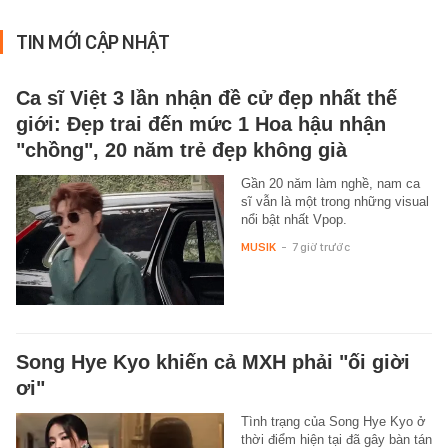
TIN MỚI CẬP NHẬT
Ca sĩ Việt 3 lần nhận đề cử đẹp nhất thế
giới: Đẹp trai đến mức 1 Hoa hậu nhận
"chồng", 20 năm trẻ đẹp không già
Gần 20 năm làm nghề, nam ca
sĩ vẫn là một trong những visual
nổi bật nhất Vpop.
MUSIK
-
7 giờ trước
Song Hye Kyo khiến cả MXH phải "ối giời
ơi"
Tình trạng của Song Hye Kyo ở
thời điểm hiện tại đã gây bàn tán