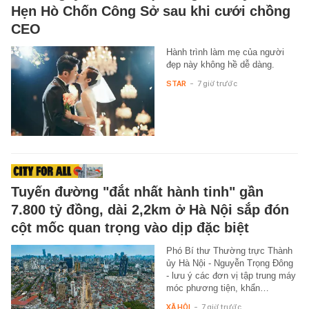
Hẹn Hò Chốn Công Sở sau khi cưới chồng
CEO
Hành trình làm mẹ của người
đẹp này không hề dễ dàng.
STAR
-
7 giờ trước
Tuyến đường "đắt nhất hành tinh" gần
7.800 tỷ đồng, dài 2,2km ở Hà Nội sắp đón
cột mốc quan trọng vào dịp đặc biệt
Phó Bí thư Thường trực Thành
ủy Hà Nội - Nguyễn Trọng Đông
- lưu ý các đơn vị tập trung máy
móc phương tiện, khẩn…
XÃ HỘI
-
7 giờ trước