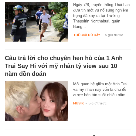
Ngày 7/8, truyền thông Thái Lan
đưa tin một vụ nổ súng nghiêm
trọng đã xảy ra tại Trường
Thepsirin Nonthaburi, quận
Bang…
THẾ GIỚI ĐÓ ĐÂY
-
5 giờ trước
Câu trả lời cho chuyện hẹn hò của 1 Anh
Trai Say Hi với mỹ nhân tỷ view sau 10
năm đồn đoán
Mối quan hệ giữa một Anh Trai
và mỹ nhân này vốn là chủ đề
được bàn tán suốt nhiều năm.
MUSIK
-
5 giờ trước