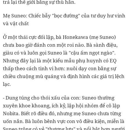
trả lại thế giới bằng sự thù hằn.
Mẹ Suneo: Chiếc bẫy "bọc đường" của tư duy hư vinh
và vật chất
Ở một thái cực đối lập, bà Honekawa (mẹ Suneo)
chưa bao giờ đánh con một roi nào. Bà sành điệu,
giàu có và luôn gọi Suneo là "cậu ấm ngọt ngào".
Nhưng đây lại là một kiểu mẫu phụ huynh có EQ
thấp theo cách tinh vi hơn: nuôi dạy con bằng sự
chiều chuộng mù quáng và định hình các giá trị lệch
lạc.
- Dung túng cho thói xấu của con: Suneo thường
xuyên khoe khoang, ích kỷ, lập hội nhóm để cô lập
Nobita. Biết rõ điều đó, nhưng mẹ Suneo chưa từng
uốn nắn. Bà luôn bênh vực con vô điều kiện, miễn là
Suneo trông có vẻ "thượng lưu" và nổi bật hơn người