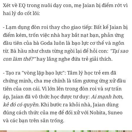
Xét về EQ trong nuôi dạy con, mẹ Jaian bị điểm rớt vì
hai lý do cốt lõi:
- Lạm dụng đòn roi thay cho giao tiếp: Bất kể Jaian bị
điểm kém, trốn việc nhà hay bắt nạt bạn, phản ứng
đầu tiên của bà Goda luôn là bạo lực cơ thể và ngôn
từ. Bà hầu như chưa từng ngồi lại để hỏi con:
"Tại sao
con làm thế?"
hay lắng nghe đứa trẻ giải thích.
- Tạo ra "vòng lặp bạo lực": Tâm lý học trẻ em đã
chứng minh, cha mẹ chính là tấm gương ứng xử đầu
tiên của con cái. Vì lớn lên trong đòn roi và sự trấn
áp, Jaian đã vô thức học được tư duy:
Ai mạnh hơn,
kẻ đó có quyền.
Khi bước ra khỏi nhà, Jaian dùng
đúng cách thức của mẹ để đối xử với Nobita, Suneo
và các bạn trên sân trống.