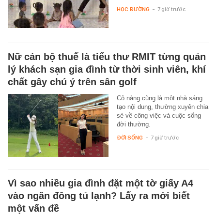
HỌC ĐƯỜNG
-
7 giờ trước
Nữ cán bộ thuế là tiểu thư RMIT từng quản
lý khách sạn gia đình từ thời sinh viên, khí
chất gây chú ý trên sân golf
Cô nàng cũng là một nhà sáng
tạo nội dung, thường xuyên chia
sẻ về công việc và cuộc sống
đời thường.
ĐỜI SỐNG
-
7 giờ trước
Vì sao nhiều gia đình đặt một tờ giấy A4
vào ngăn đông tủ lạnh? Lấy ra mới biết
một vấn đề