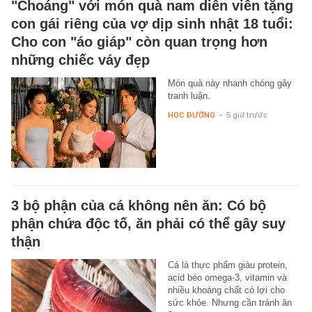
"Choáng" với món quà nam diễn viên tặng
con gái riêng của vợ dịp sinh nhật 18 tuổi:
Cho con "áo giáp" còn quan trọng hơn
những chiếc váy đẹp
Món quà này nhanh chóng gây
tranh luận.
HỌC ĐƯỜNG
-
5 giờ trước
3 bộ phận của cá không nên ăn: Có bộ
phận chứa độc tố, ăn phải có thể gây suy
thận
Cá là thực phẩm giàu protein,
acid béo omega-3, vitamin và
nhiều khoáng chất có lợi cho
sức khỏe. Nhưng cần tránh ăn