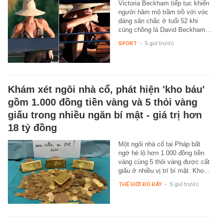
Victoria Beckham tiếp tục khiến
người hâm mộ trầm trồ với vóc
dáng săn chắc ở tuổi 52 khi
cùng chồng là David Beckham…
SPORT
-
5 giờ trước
Khám xét ngôi nhà cổ, phát hiện 'kho báu'
gồm 1.000 đồng tiền vàng và 5 thỏi vàng
giấu trong nhiều ngăn bí mật - giá trị hơn
18 tỷ đồng
Một ngôi nhà cổ tại Pháp bất
ngờ hé lộ hơn 1.000 đồng tiền
vàng cùng 5 thỏi vàng được cất
giấu ở nhiều vị trí bí mật. Kho…
THẾ GIỚI ĐÓ ĐÂY
-
5 giờ trước