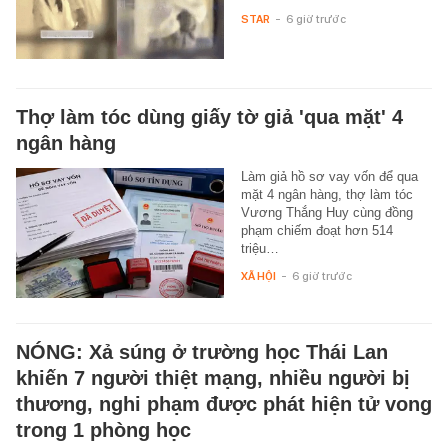
STAR
-
6 giờ trước
Thợ làm tóc dùng giấy tờ giả 'qua mặt' 4
ngân hàng
Làm giả hồ sơ vay vốn để qua
mặt 4 ngân hàng, thợ làm tóc
Vương Thắng Huy cùng đồng
phạm chiếm đoạt hơn 514
triệu…
XÃ HỘI
-
6 giờ trước
NÓNG: Xả súng ở trường học Thái Lan
khiến 7 người thiệt mạng, nhiều người bị
thương, nghi phạm được phát hiện tử vong
trong 1 phòng học