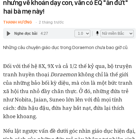
nhưng về khoản dạy con, vẫn có EQ "ăn đứt"
hai bà mẹ này!
THANH HƯƠNG
2 tháng trước
Nghe đọc bài
4:27
Những câu chuyện giáo dục trong Doraemon chưa bao giờ cũ.
Đối với thế hệ 8X, 9X và cả 1/2 thế kỷ qua, bộ truyện
tranh huyền thoại
Doraemon
không chỉ là thế giới
của những bảo bối kỳ diệu, mà còn là một bức tranh
xã hội thu nhỏ đầy chân thực. Ở đó, những đứa trẻ
như Nobita, Jaian, Suneo lớn lên với đủ mọi tính
cách: đứa hậu đậu, đứa hay bắt nạt, đứa lại thích
khoe khoang.
Nếu lật ngược vấn đề dưới góc nhìn giáo dục hiện đại,