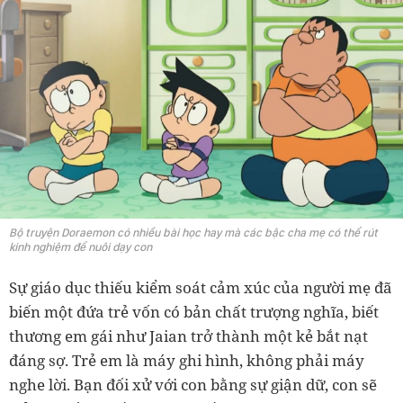
Bộ truyện Doraemon có nhiều bài học hay mà các bậc cha mẹ có thể rút
kinh nghiệm để nuôi dạy con
Sự giáo dục thiếu kiểm soát cảm xúc của người mẹ đã
biến một đứa trẻ vốn có bản chất trượng nghĩa, biết
thương em gái như Jaian trở thành một kẻ bắt nạt
đáng sợ. Trẻ em là máy ghi hình, không phải máy
nghe lời. Bạn đối xử với con bằng sự giận dữ, con sẽ