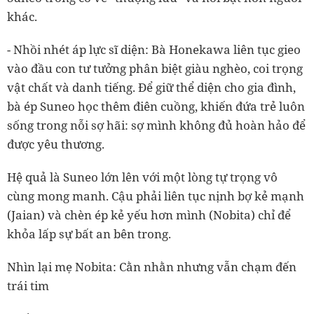
khác.
- Nhồi nhét áp lực sĩ diện: Bà Honekawa liên tục gieo
vào đầu con tư tưởng phân biệt giàu nghèo, coi trọng
vật chất và danh tiếng. Để giữ thể diện cho gia đình,
bà ép Suneo học thêm điên cuồng, khiến đứa trẻ luôn
sống trong nỗi sợ hãi: sợ mình không đủ hoàn hảo để
được yêu thương.
Hệ quả là Suneo lớn lên với một lòng tự trọng vô
cùng mong manh. Cậu phải liên tục nịnh bợ kẻ mạnh
(Jaian) và chèn ép kẻ yếu hơn mình (Nobita) chỉ để
khỏa lấp sự bất an bên trong.
Nhìn lại mẹ Nobita: Cằn nhằn nhưng vẫn chạm đến
trái tim