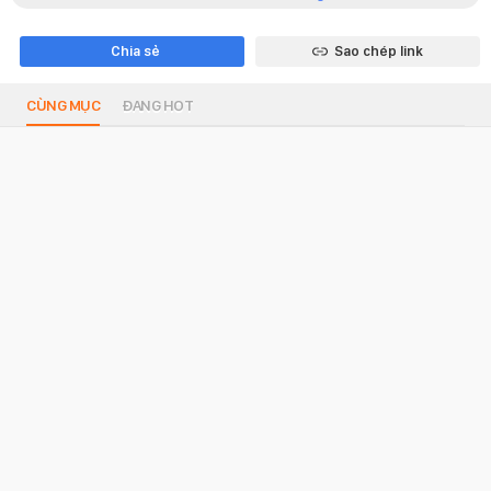
Chia sẻ
Sao chép link
CÙNG MỤC
ĐANG HOT