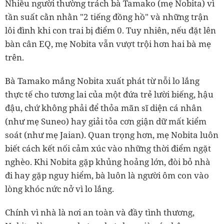
Nhiều người thường trách bà Tamako (mẹ Nobita) vì
tần suất cằn nhằn "2 tiếng đồng hồ" và những trận
lôi đình khi con trai bị điểm 0. Tuy nhiên, nếu đặt lên
bàn cân EQ, mẹ Nobita vẫn vượt trội hơn hai bà mẹ
trên.
Bà Tamako mắng Nobita xuất phát từ nỗi lo lắng
thực tế cho tương lai của một đứa trẻ lười biếng, hậu
đậu, chứ không phải để thỏa mãn sĩ diện cá nhân
(như mẹ Suneo) hay giải tỏa cơn giận dữ mất kiểm
soát (như mẹ Jaian). Quan trọng hơn, mẹ Nobita luôn
biết cách kết nối cảm xúc vào những thời điểm ngặt
nghèo. Khi Nobita gặp khủng hoảng lớn, đòi bỏ nhà
đi hay gặp nguy hiểm, bà luôn là người ôm con vào
lòng khóc nức nở vì lo lắng.
Chính vì nhà là nơi an toàn và đầy tình thương,