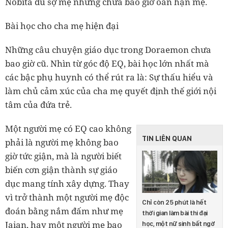
Nobita dù sợ mẹ nhưng chưa bao giờ oán hận mẹ.
Bài học cho cha mẹ hiện đại
Những câu chuyện giáo dục trong Doraemon chưa
bao giờ cũ. Nhìn từ góc độ EQ, bài học lớn nhất mà
các bậc phụ huynh có thể rút ra là: Sự thấu hiểu và
làm chủ cảm xúc của cha mẹ quyết định thế giới nội
tâm của đứa trẻ.
Một người mẹ có EQ cao không
TIN LIÊN QUAN
phải là người mẹ không bao
giờ tức giận, mà là người biết
biến cơn giận thành sự giáo
dục mang tính xây dựng. Thay
vì trở thành một người mẹ độc
Chỉ còn 25 phút là hết
đoán bằng nắm đấm như mẹ
thời gian làm bài thi đại
Jaian, hay một người mẹ bao
học, một nữ sinh bất ngờ