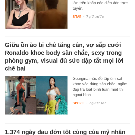
lớn trên khắp các diễn đàn trực
tuyến.
STAR
-
7 giờ trước
Giữa ồn ào bị chê tăng cân, vợ sắp cưới
Ronaldo khoe body săn chắc, sexy trong
phòng gym, visual đủ sức dập tắt mọi lời
chê bai
Georgina mặc đồ tập ôm sát
khoe vóc dáng săn chắc, ngầm
đáp trả loạt bình luận miệt thị
ngoại hình.
SPORT
-
7 giờ trước
1.374 ngày đau đớn tột cùng của mỹ nhân