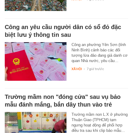
Công an yêu cầu người dân có sổ đỏ đặc
biệt lưu ý thông tin sau
Công an phường Yên Sơn (tỉnh
Ninh Bình) cảnh báo các đối
tượng lừa đảo đang giả danh cơ
quan Nhà nước, yêu cầu…
XÃ HỘI
-
7 giờ trước
Trường mầm non "đóng cửa" sau vụ bảo
mẫu đánh mắng, bắn dây thun vào trẻ
Trường mầm non L.X ở phường
Thuận Giao (TPHCM) tạm
ngưng hoạt động để phối hợp
điều tra sau khi clip bảo mẫu…