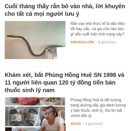
Cuối tháng thấy rắn bò vào nhà, lời khuyên
cho tất cả mọi người lưu ý
Rắn vào nhà thực tế là dấu hiệu
tốt hay xấu, và gia chủ nên làm
gì nếu xuất hiện tình trạng này?
XEM MUA LUÔN
-
5 giờ trước
Khám xét, bắt Phùng Hồng Huệ SN 1998 và
11 người liên quan 120 tỷ đồng tiền bán
thuốc sinh lý nam
Phùng Hồng Huệ là đối tượng
trong đường dây giả danh lương
y bán thuốc sinh lý, thu lợi bất
chính tiền tỷ.
XÃ HỘI
-
5 giờ trước