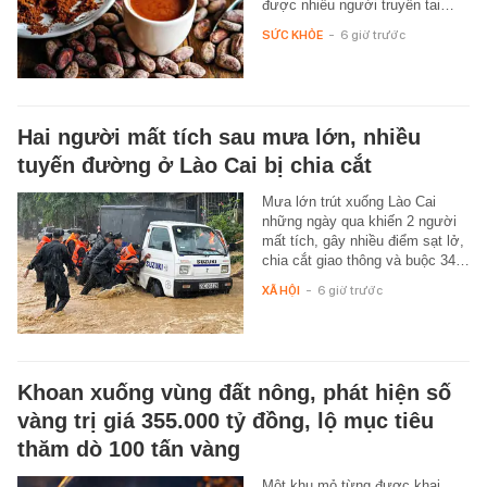
được nhiều người truyền tai…
SỨC KHỎE
-
6 giờ trước
Hai người mất tích sau mưa lớn, nhiều
tuyến đường ở Lào Cai bị chia cắt
Mưa lớn trút xuống Lào Cai
những ngày qua khiến 2 người
mất tích, gây nhiều điểm sạt lở,
chia cắt giao thông và buộc 34…
XÃ HỘI
-
6 giờ trước
Khoan xuống vùng đất nông, phát hiện số
vàng trị giá 355.000 tỷ đồng, lộ mục tiêu
thăm dò 100 tấn vàng
Một khu mỏ từng được khai