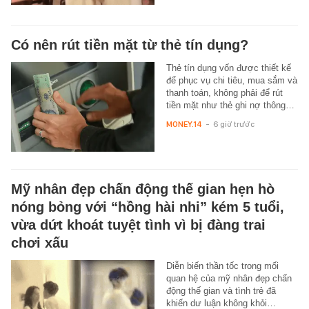
Có nên rút tiền mặt từ thẻ tín dụng?
Thẻ tín dụng vốn được thiết kế
để phục vụ chi tiêu, mua sắm và
thanh toán, không phải để rút
tiền mặt như thẻ ghi nợ thông…
MONEY.14
-
6 giờ trước
Mỹ nhân đẹp chấn động thế gian hẹn hò
nóng bỏng với “hồng hài nhi” kém 5 tuổi,
vừa dứt khoát tuyệt tình vì bị đàng trai
chơi xấu
Diễn biến thần tốc trong mối
quan hệ của mỹ nhân đẹp chấn
động thế gian và tình trẻ đã
khiến dư luận không khỏi…