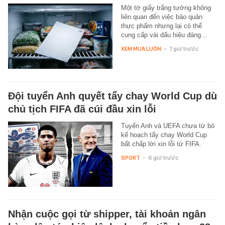
Một tờ giấy trắng tưởng không
liên quan đến việc bảo quản
thực phẩm nhưng lại có thể
cung cấp vài dấu hiệu đáng…
XEM MUA LUÔN
-
7 giờ trước
Đội tuyển Anh quyết tẩy chay World Cup dù
chủ tịch FIFA đã cúi đầu xin lỗi
Tuyển Anh và UEFA chưa từ bỏ
kế hoạch tẩy chay World Cup
bất chấp lời xin lỗi từ FIFA.
SPORT
-
6 giờ trước
Nhận cuộc gọi từ shipper, tài khoản ngân