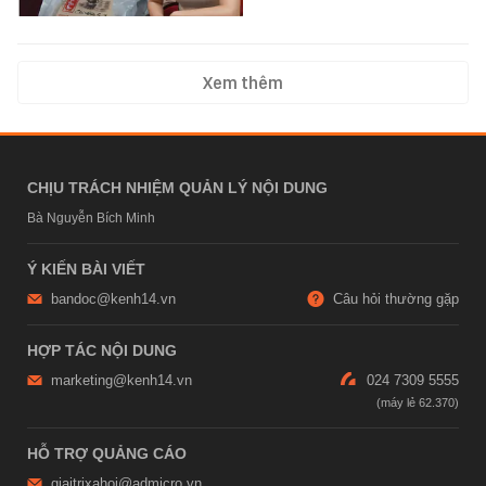
Xem thêm
CHỊU TRÁCH NHIỆM QUẢN LÝ NỘI DUNG
Bà Nguyễn Bích Minh
Ý KIẾN BÀI VIẾT
bandoc@kenh14.vn
Câu hỏi thường gặp
HỢP TÁC NỘI DUNG
marketing@kenh14.vn
024 7309 5555
HỖ TRỢ QUẢNG CÁO
giaitrixahoi@admicro.vn