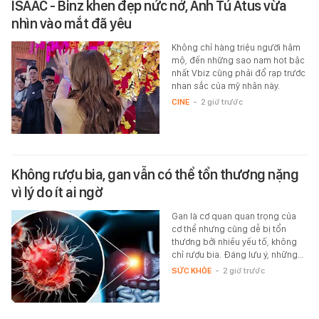
ISAAC - Binz khen đẹp nức nở, Anh Tú Atus vừa
nhìn vào mắt đã yêu
Không chỉ hàng triệu người hâm
mộ, đến những sao nam hot bậc
nhất Vbiz cũng phải đổ rạp trước
nhan sắc của mỹ nhân này.
CINE
-
2 giờ trước
Không rượu bia, gan vẫn có thể tổn thương nặng
vì lý do ít ai ngờ
Gan là cơ quan quan trọng của
cơ thể nhưng cũng dễ bị tổn
thương bởi nhiều yếu tố, không
chỉ rượu bia. Đáng lưu ý, những…
SỨC KHỎE
-
2 giờ trước