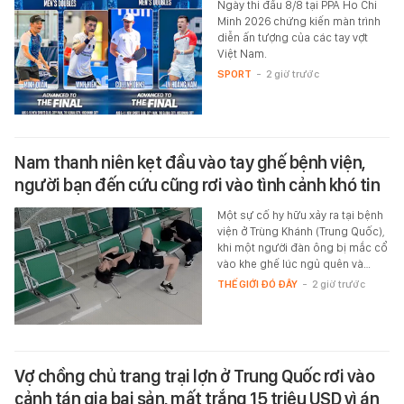
Ngày thi đấu 8/8 tại PPA Ho Chi
Minh 2026 chứng kiến màn trình
diễn ấn tượng của các tay vợt
Việt Nam.
SPORT
-
2 giờ trước
Nam thanh niên kẹt đầu vào tay ghế bệnh viện,
người bạn đến cứu cũng rơi vào tình cảnh khó tin
Một sự cố hy hữu xảy ra tại bệnh
viện ở Trùng Khánh (Trung Quốc),
khi một người đàn ông bị mắc cổ
vào khe ghế lúc ngủ quên và…
THẾ GIỚI ĐÓ ĐÂY
-
2 giờ trước
Vợ chồng chủ trang trại lợn ở Trung Quốc rơi vào
cảnh tán gia bại sản, mất trắng 15 triệu USD vì án