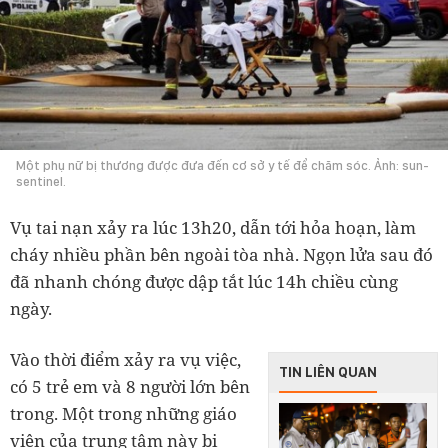
Một phụ nữ bị thương được đưa đến cơ sở y tế để chăm sóc. Ảnh: sun-
sentinel.
Vụ tai nạn xảy ra lúc 13h20, dẫn tới hỏa hoạn, làm
cháy nhiều phần bên ngoài tòa nhà. Ngọn lửa sau đó
đã nhanh chóng được dập tắt lúc 14h chiều cùng
ngày.
Vào thời điểm xảy ra vụ việc,
TIN LIÊN QUAN
có 5 trẻ em và 8 người lớn bên
trong. Một trong những giáo
viên của trung tâm này bị