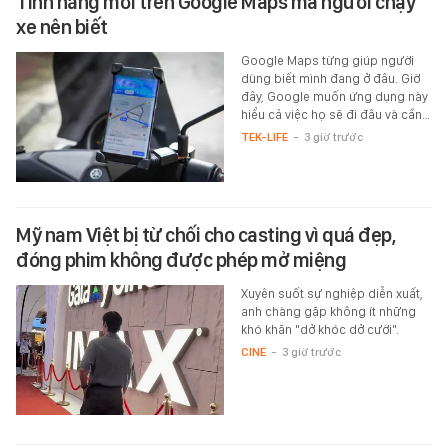
Tính năng mới trên Google Maps mà người chạy
xe nên biết
Google Maps từng giúp người
dùng biết mình đang ở đâu. Giờ
đây, Google muốn ứng dụng này
hiểu cả việc họ sẽ đi đâu và cần…
TEK-LIFE
-
3 giờ trước
Mỹ nam Việt bị từ chối cho casting vì quá đẹp,
đóng phim không được phép mở miệng
Xuyên suốt sự nghiệp diễn xuất,
anh chàng gặp không ít những
khó khăn "dở khóc dở cười".
CINE
-
3 giờ trước