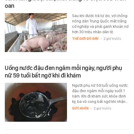
oan
Sau khi được trả tự do, vợ chồng
nông dân Trung Quốc mất trắng
cơ nghiệp và phải gánh khoản nợ
hơn 30 triệu nhân dân tệ.
THẾ GIỚI ĐÓ ĐÂY
-
2 giờ trước
Uống nước đậu đen ngâm mỗi ngày, người phụ
nữ 59 tuổi bất ngờ khi đi khám
Người phụ nữ 59 tuổi uống nước
đậu đen ngâm mỗi ngày suốt 1
năm. Khi đi khám sức khỏe định
kỳ, bà vô cùng bất ngờ khi nhận…
SỨC KHỎE
-
2 giờ trước