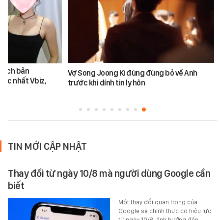
 kịch bản
Vợ Song Joong Ki đùng đùng bỏ về Anh
 bậc nhất Vbiz,
trước khi dính tin ly hôn
TIN MỚI CẬP NHẬT
Thay đổi từ ngày 10/8 mà người dùng Google cần
biết
Một thay đổi quan trọng của
Google sẽ chính thức có hiệu lực
từ ngày 10/8, ảnh hưởng đến