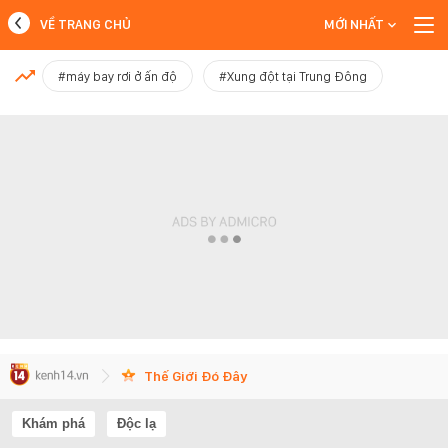
VỀ TRANG CHỦ
MỚI NHẤT
MỚI NHẤT
#máy bay rơi ở ấn độ
#Xung đột tại Trung Đông
Xem thêm
Thế Giới Đó Đây
Khám phá
Độc lạ