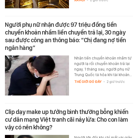
Người phụ nữ nhận được 97 triệu đồng tiền
chuyển khoản nhầm liền chuyển trả lại, 30 ngày
sau được công an thông báo: “Chị đang nợ tiền
ngân hàng”
Nhận tiền chuyển khoản nhầm từ
người lạ rồi chuyển khoản trả lại
ngay, 1 tháng sau, người phụ nữ
Trung Quốc tá hỏa khi tài khoản…
THẾ GIỚI ĐÓ ĐÂY
-
2 giờ trước
Clip dạy make up tưởng bình thường bỗng khiến
cư dân mạng Việt tranh cãi nảy lửa: Cho con làm
vậy có nên không?
Người lớn đôi khi chỉ mất vài giây