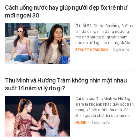
Cách uống nước hay giúp người đẹp 5x trẻ như
mới ngoài 30
Ở tuổi 52, Oh Na Ra vẫn giữ được
làn da căng mịn đáng ngưỡng
mộ nhờ những bí quyết chăm
sóc da tưởng nhỏ nhưng được…
BEAUTY & FASHION
-
3 giờ trước
Thu Minh và Hương Tràm không nhìn mặt nhau
suốt 14 năm vì lý do gì?
Cái ôm của Thu Minh và Hương
Tràm là khoảnh khắc gây sốt trên
mạng xã hội một tuần qua. Các
khán giả đã chờ đợi quá lâu để…
MUSIK
-
3 giờ trước