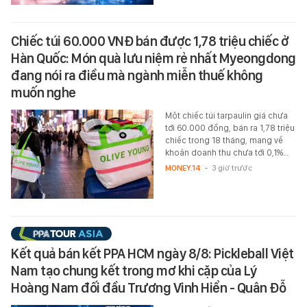
Chiếc túi 60.000 VNĐ bán được 1,78 triệu chiếc ở
Hàn Quốc: Món quà lưu niệm rẻ nhất Myeongdong
đang nói ra điều mà ngành miễn thuế không
muốn nghe
Một chiếc túi tarpaulin giá chưa
tới 60.000 đồng, bán ra 1,78 triệu
chiếc trong 18 tháng, mang về
khoản doanh thu chưa tới 0,1%…
MONEY.14
-
3 giờ trước
Kết quả bán kết PPA HCM ngày 8/8: Pickleball Việt
Nam tạo chung kết trong mơ khi cặp của Lý
Hoàng Nam đối đầu Trương Vinh Hiển - Quân Đỗ