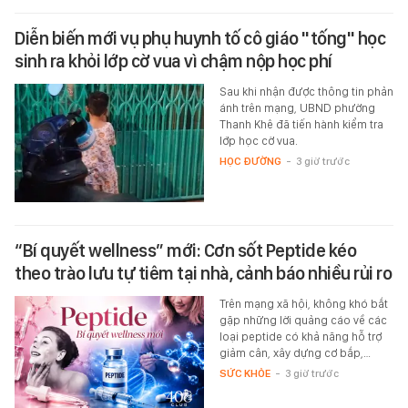
Diễn biến mới vụ phụ huynh tố cô giáo "tống" học
sinh ra khỏi lớp cờ vua vì chậm nộp học phí
Sau khi nhận được thông tin phản
ánh trên mạng, UBND phường
Thanh Khê đã tiến hành kiểm tra
lớp học cờ vua.
HỌC ĐƯỜNG
-
3 giờ trước
“Bí quyết wellness” mới: Cơn sốt Peptide kéo
theo trào lưu tự tiêm tại nhà, cảnh báo nhiều rủi ro
Trên mạng xã hội, không khó bắt
gặp những lời quảng cáo về các
loại peptide có khả năng hỗ trợ
giảm cân, xây dựng cơ bắp,…
SỨC KHỎE
-
3 giờ trước