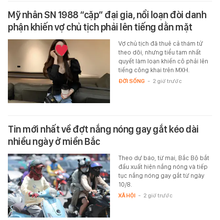
Mỹ nhân SN 1988 “cặp” đại gia, nổi loạn đòi danh
phận khiến vợ chủ tịch phải lên tiếng dằn mặt
Vợ chủ tịch đã thuê cả thám tử
theo dõi, nhưng tiểu tam nhất
quyết làm loạn khiến cô phải lên
tiếng công khai trên MXH.
ĐỜI SỐNG
-
2 giờ trước
Tin mới nhất về đợt nắng nóng gay gắt kéo dài
nhiều ngày ở miền Bắc
Theo dự báo, từ mai, Bắc Bộ bắt
đầu xuất hiện nắng nóng và tiếp
tục nắng nóng gay gắt từ ngày
10/8.
XÃ HỘI
-
2 giờ trước