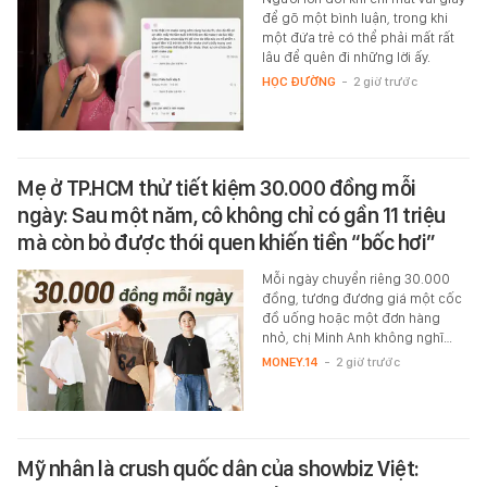
để gõ một bình luận, trong khi
một đứa trẻ có thể phải mất rất
lâu để quên đi những lời ấy.
HỌC ĐƯỜNG
-
2 giờ trước
Mẹ ở TP.HCM thử tiết kiệm 30.000 đồng mỗi
ngày: Sau một năm, cô không chỉ có gần 11 triệu
mà còn bỏ được thói quen khiến tiền “bốc hơi”
Mỗi ngày chuyển riêng 30.000
đồng, tương đương giá một cốc
đồ uống hoặc một đơn hàng
nhỏ, chị Minh Anh không nghĩ…
MONEY.14
-
2 giờ trước
Mỹ nhân là crush quốc dân của showbiz Việt: