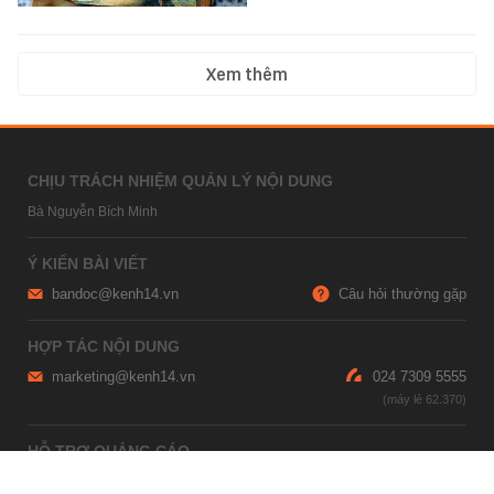
Xem thêm
CHỊU TRÁCH NHIỆM QUẢN LÝ NỘI DUNG
Bà Nguyễn Bích Minh
Ý KIẾN BÀI VIẾT
bandoc@kenh14.vn
Câu hỏi thường gặp
HỢP TÁC NỘI DUNG
marketing@kenh14.vn
024 7309 5555
HỖ TRỢ QUẢNG CÁO
giaitrixahoi@admicro.vn