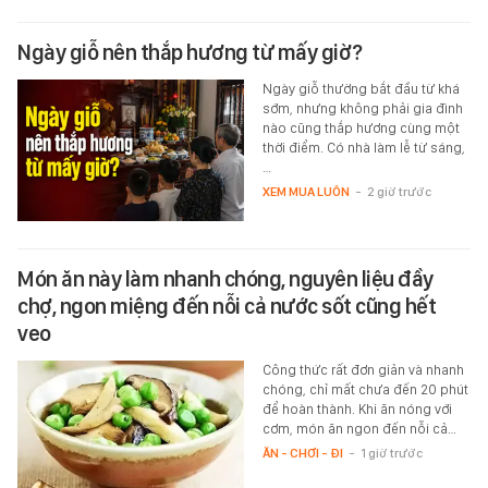
Ngày giỗ nên thắp hương từ mấy giờ?
Ngày giỗ thường bắt đầu từ khá
sớm, nhưng không phải gia đình
nào cũng thắp hương cùng một
thời điểm. Có nhà làm lễ từ sáng,
…
XEM MUA LUÔN
-
2 giờ trước
Món ăn này làm nhanh chóng, nguyên liệu đầy
chợ, ngon miệng đến nỗi cả nước sốt cũng hết
veo
Công thức rất đơn giản và nhanh
chóng, chỉ mất chưa đến 20 phút
để hoàn thành. Khi ăn nóng với
cơm, món ăn ngon đến nỗi cả…
ĂN - CHƠI - ĐI
-
1 giờ trước