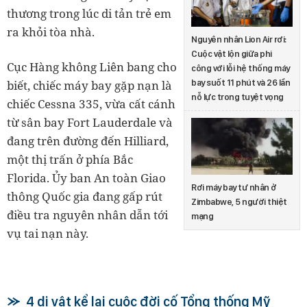
thương trong lúc di tản trẻ em
ra khỏi tòa nhà.
Nguyên nhân Lion Air rơi:
Cuộc vật lộn giữa phi
Cục Hàng không Liên bang cho
công với lỗi hệ thống máy
bay suốt 11 phút và 26 lần
biết, chiếc máy bay gặp nạn là
nỗ lực trong tuyệt vọng
chiếc Cessna 335, vừa cất cánh
từ sân bay Fort Lauderdale và
đang trên đường đến Hilliard,
một thị trấn ở phía Bắc
Florida. Ủy ban An toàn Giao
Rơi máy bay tư nhân ở
thông Quốc gia đang gấp rút
Zimbabwe, 5 người thiệt
điều tra nguyên nhân dẫn tới
mạng
vụ tai nạn này.
4 di vật kể lại cuộc đời cố Tổng thống Mỹ