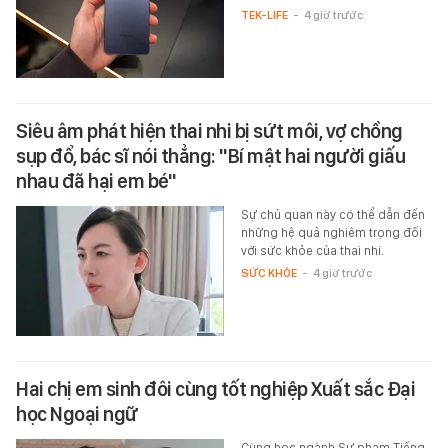
TEK-LIFE
-
4 giờ trước
Siêu âm phát hiện thai nhi bị sứt môi, vợ chồng
sụp đổ, bác sĩ nói thẳng: "Bí mật hai người giấu
nhau đã hại em bé"
Sự chủ quan này có thể dẫn đến
những hệ quả nghiêm trọng đối
với sức khỏe của thai nhi.
SỨC KHỎE
-
4 giờ trước
Hai chị em sinh đôi cùng tốt nghiệp Xuất sắc Đại
học Ngoại ngữ
Cùng học ngành Sư phạm Tiếng