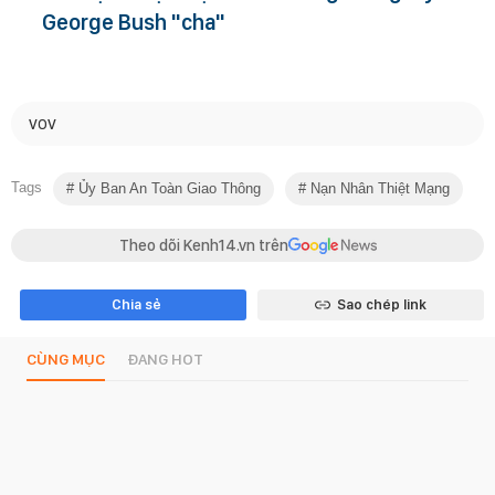
George Bush "cha"
VOV
Tags
Ủy Ban An Toàn Giao Thông
Nạn Nhân Thiệt Mạng
Theo dõi Kenh14.vn trên
Chia sẻ
Sao chép link
CÙNG MỤC
ĐANG HOT