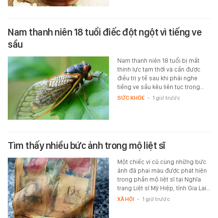
Nam thanh niên 18 tuổi điếc đột ngột vì tiếng ve
sầu
Nam thanh niên 18 tuổi bị mất
thính lực tạm thời và cần được
điều trị y tế sau khi phải nghe
tiếng ve sầu kêu liên tục trong…
SỨC KHỎE
-
1 giờ trước
Tìm thấy nhiều bức ảnh trong mộ liệt sĩ
Một chiếc ví cũ cùng những bức
ảnh đã phai màu được phát hiện
trong phần mộ liệt sĩ tại Nghĩa
trang Liệt sĩ Mỹ Hiệp, tỉnh Gia Lai…
XÃ HỘI
-
1 giờ trước