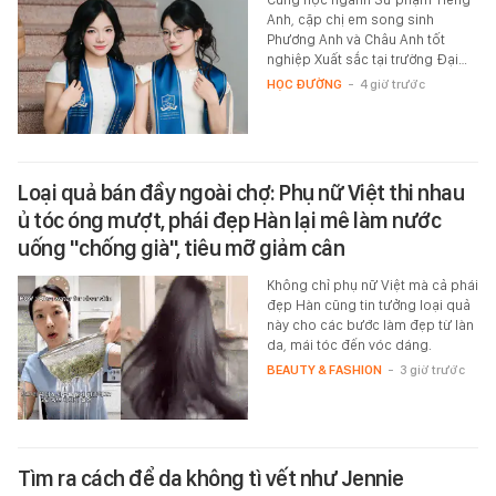
Anh, cặp chị em song sinh
Phương Anh và Châu Anh tốt
nghiệp Xuất sắc tại trường Đại…
HỌC ĐƯỜNG
-
4 giờ trước
Loại quả bán đầy ngoài chợ: Phụ nữ Việt thi nhau
ủ tóc óng mượt, phái đẹp Hàn lại mê làm nước
uống "chống già", tiêu mỡ giảm cân
Không chỉ phụ nữ Việt mà cả phái
đẹp Hàn cũng tin tưởng loại quả
này cho các bước làm đẹp từ làn
da, mái tóc đến vóc dáng.
BEAUTY & FASHION
-
3 giờ trước
Tìm ra cách để da không tì vết như Jennie