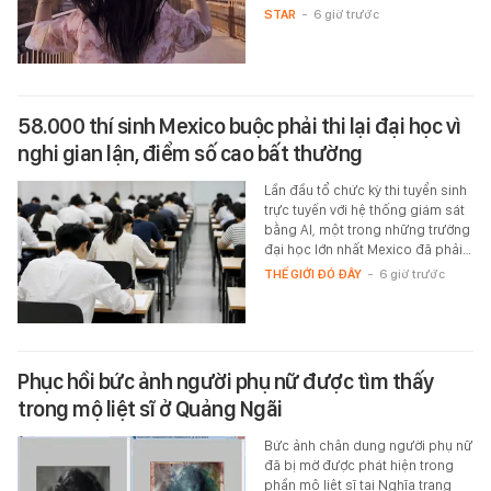
STAR
-
6 giờ trước
58.000 thí sinh Mexico buộc phải thi lại đại học vì
nghi gian lận, điểm số cao bất thường
Lần đầu tổ chức kỳ thi tuyển sinh
trực tuyến với hệ thống giám sát
bằng AI, một trong những trường
đại học lớn nhất Mexico đã phải…
THẾ GIỚI ĐÓ ĐÂY
-
6 giờ trước
Phục hồi bức ảnh người phụ nữ được tìm thấy
trong mộ liệt sĩ ở Quảng Ngãi
Bức ảnh chân dung người phụ nữ
đã bị mờ được phát hiện trong
phần mộ liệt sĩ tại Nghĩa trang