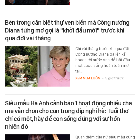
Bên trong căn biệt thự ven biển mà Công nương
Diana từng mơ gọi là "khởi đầu mới" trước khi
qua đời vài tháng
Chỉ vài tháng trước khi qua đời,
Công nương Diana đã lên kế
hoạch rời nước Anh để bắt đầu
một cuộc sống hoàn toàn mới
tại…
XEM MUA LUÔN
-
5 giờ trước
Siêu mẫu Hà Anh cảnh báo 1 hoạt động nhiều cha
mẹ vẫn chọn cho con trong dịp nghỉ hè: Tuổi thơ
chỉ có một, hãy để con sống đúng với sự hồn
nhiên đó
Quan điểm của nữ siêu mẫu cũng