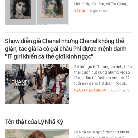
Liệt sĩ Nghĩa Lâm, xã Trà Giang,…
XÃ HỘI
-
6 giờ trước
Show diễn giả Chanel nhưng Chanel không thể
giận, tác giả là cô gái châu Phi được mệnh danh
"IT girl khiến cả thế giới kinh ngạc"
Sở hữu gu thời trang cá tính, thần
thái cuốn hút cùng những video
được đầu tư, fashion creator 22
tuổi này đang trở thành "cool…
BEAUTY & FASHION
-
6 giờ trước
Tên thật của Lý Nhã Kỳ
Lý Nhã Kỳ là nghệ danh từ khi nữ
diễn viên "Kiều nữ và đại gia"