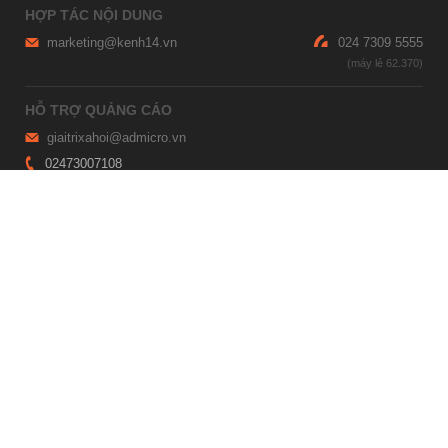
HỢP TÁC NỘI DUNG
marketing@kenh14.vn
024 7309 5555
HỖ TRỢ QUẢNG CÁO
giaitrixahoi@admicro.vn
02473007108
TRỤ SỞ HÀ NỘI
Tầng 21, Tòa nhà Center Building, Hapulico Complex, Số 01, phố
Nguyễn Huy Tưởng, phường Thanh Xuân, thành phố Hà Nội
TRỤ SỞ TP.HỒ CHÍ MINH
Tầng 4, Tòa nhà 123, số 127 Võ Văn Tần, Phường Xuân Hòa, TPHCM
Giấy phép thiết lập trang thông tin điện tử tổng hợp trên mạng số
2215/GP-TTĐT do Sở Thông tin và Truyền thông Hà Nội cấp ngày 10
tháng 4 năm 2019