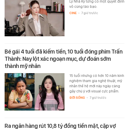
Lý Nhã Kỳ từng có một quyết định
vô cùng táo bạo.
CINE
-
7 giờ trước
Bé gái 4 tuổi đã kiếm tiền, 10 tuổi đóng phim Trấn
Thành: Nay lột xác ngoạn mục, dự đoán sớm
thành mỹ nhân
15 tuổi nhưng có hơn 10 năm kinh
nghiệm tham gia nghệ thuật, mỹ
nhân thế hệ mới này ngày càng
gây chú ý với visual cực phẩm.
ĐỜI SỐNG
-
7 giờ trước
Ra ngân hàng rút 10,8 tỷ đồng tiền mặt, cặp vợ