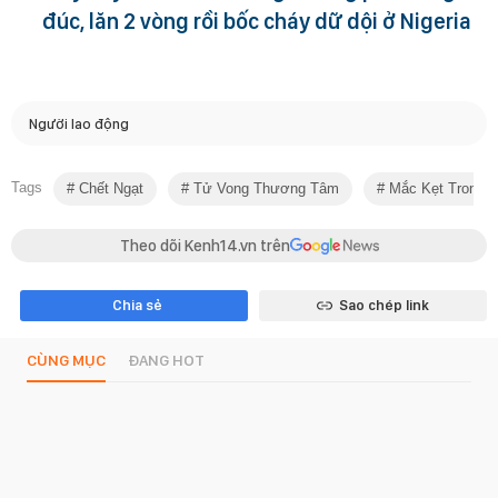
đúc, lăn 2 vòng rồi bốc cháy dữ dội ở Nigeria
Người lao động
Tags
Chết Ngạt
Tử Vong Thương Tâm
Mắc Kẹt Trong 
Theo dõi Kenh14.vn trên
Chia sẻ
Sao chép link
CÙNG MỤC
ĐANG HOT