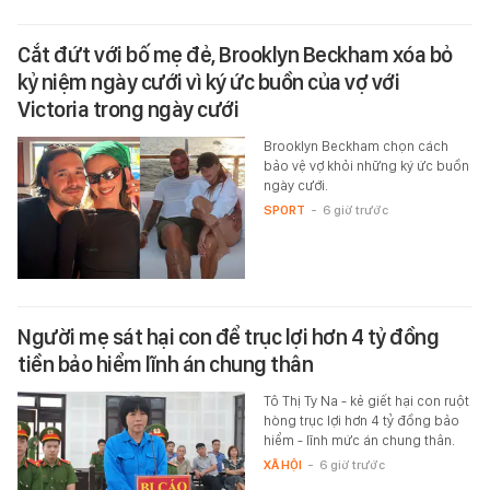
Cắt đứt với bố mẹ đẻ, Brooklyn Beckham xóa bỏ
kỷ niệm ngày cưới vì ký ức buồn của vợ với
Victoria trong ngày cưới
Brooklyn Beckham chọn cách
bảo vệ vợ khỏi những ký ức buồn
ngày cưới.
SPORT
-
6 giờ trước
Người mẹ sát hại con để trục lợi hơn 4 tỷ đồng
tiền bảo hiểm lĩnh án chung thân
Tô Thị Ty Na - kẻ giết hại con ruột
hòng trục lợi hơn 4 tỷ đồng bảo
hiểm - lĩnh mức án chung thân.
XÃ HỘI
-
6 giờ trước