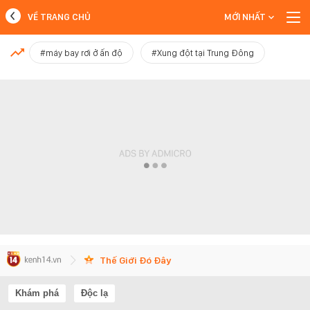
VỀ TRANG CHỦ
MỚI NHẤT
MỚI NHẤT
#máy bay rơi ở ấn độ
#Xung đột tại Trung Đông
Xem thêm
Thế Giới Đó Đây
Khám phá
Độc lạ