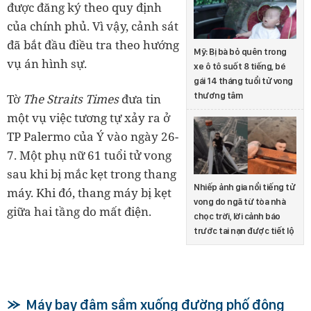
được đăng ký theo quy định
của chính phủ. Vì vậy, cảnh sát
đã bắt đầu điều tra theo hướng
Mỹ: Bị bà bỏ quên trong
vụ án hình sự.
xe ô tô suốt 8 tiếng, bé
gái 14 tháng tuổi tử vong
thương tâm
Tờ
The Straits Times
đưa tin
một vụ việc tương tự xảy ra ở
TP Palermo của Ý vào ngày 26-
7. Một phụ nữ 61 tuổi tử vong
sau khi bị mắc kẹt trong thang
Nhiếp ảnh gia nổi tiếng tử
máy. Khi đó, thang máy bị kẹt
vong do ngã từ tòa nhà
giữa hai tầng do mất điện.
chọc trời, lời cảnh báo
trước tai nạn được tiết lộ
Máy bay đâm sầm xuống đường phố đông