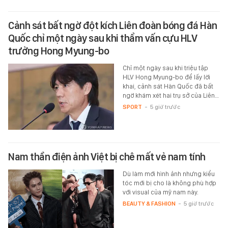
Cảnh sát bất ngờ đột kích Liên đoàn bóng đá Hàn
Quốc chỉ một ngày sau khi thẩm vấn cựu HLV
trưởng Hong Myung-bo
Chỉ một ngày sau khi triệu tập
HLV Hong Myung-bo để lấy lời
khai, cảnh sát Hàn Quốc đã bất
ngờ khám xét hai trụ sở của Liên…
SPORT
-
5 giờ trước
Nam thần điện ảnh Việt bị chê mất vẻ nam tính
Dù làm mới hình ảnh nhưng kiểu
tóc mới bị cho là không phù hợp
với visual của mỹ nam này.
BEAUTY & FASHION
-
5 giờ trước