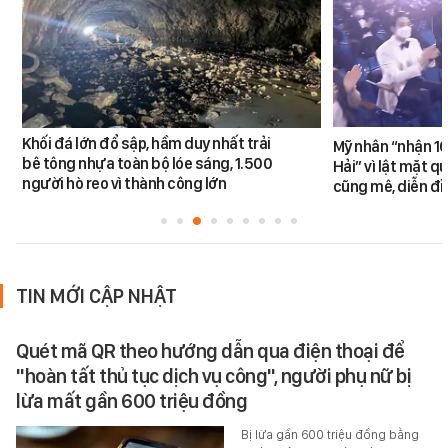
Khối đá lớn đổ sập, hầm duy nhất trải
Mỹ nhân “nhận 10
bê tông nhựa toàn bộ lóe sáng, 1.500
Hải” vì lật mặt q
người hò reo vì thành công lớn
cũng mê, diễn đỉ
TIN MỚI CẬP NHẬT
Quét mã QR theo hướng dẫn qua điện thoại để
"hoàn tất thủ tục dịch vụ công", người phụ nữ bị
lừa mất gần 600 triệu đồng
Bị lừa gần 600 triệu đồng bằng