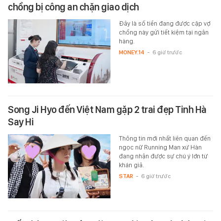
chồng bị công an chặn giao dịch
Đây là số tiền đang được cặp vợ
chồng này gửi tiết kiệm tại ngân
hàng.
MONEY.14
-
6 giờ trước
Song Ji Hyo đến Việt Nam gặp 2 trai đẹp Tinh Hà
Say Hi
Thông tin mới nhất liên quan đến
ngọc nữ Running Man xứ Hàn
đang nhận được sự chú ý lớn từ
khán giả.
STAR
-
6 giờ trước