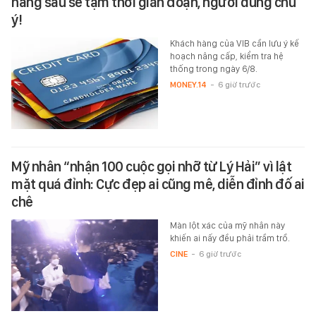
hàng sau sẽ tạm thời gián đoạn, người dùng chú
ý!
Khách hàng của VIB cần lưu ý kế
hoạch nâng cấp, kiểm tra hệ
thống trong ngày 6/8.
MONEY.14
-
6 giờ trước
Mỹ nhân “nhận 100 cuộc gọi nhỡ từ Lý Hải” vì lật
mặt quá đỉnh: Cực đẹp ai cũng mê, diễn đỉnh đố ai
chê
Màn lột xác của mỹ nhân này
khiến ai nấy đều phải trầm trồ.
CINE
-
6 giờ trước