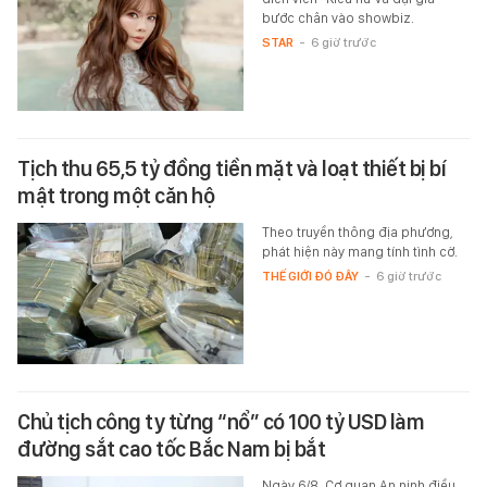
bước chân vào showbiz.
STAR
-
6 giờ trước
Tịch thu 65,5 tỷ đồng tiền mặt và loạt thiết bị bí
mật trong một căn hộ
Theo truyền thông địa phương,
phát hiện này mang tính tình cờ.
THẾ GIỚI ĐÓ ĐÂY
-
6 giờ trước
Chủ tịch công ty từng “nổ” có 100 tỷ USD làm
đường sắt cao tốc Bắc Nam bị bắt
Ngày 6/8, Cơ quan An ninh điều