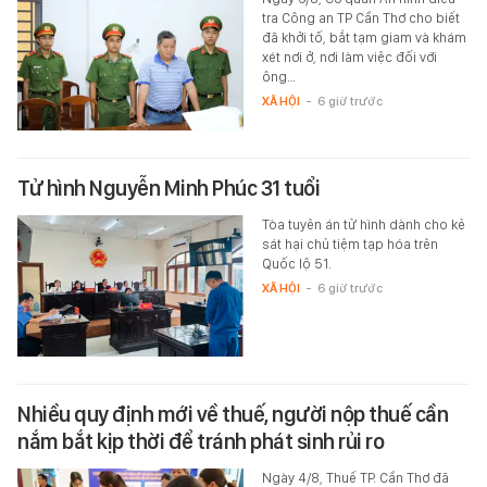
tra Công an TP Cần Thơ cho biết
đã khởi tố, bắt tạm giam và khám
xét nơi ở, nơi làm việc đối với
ông…
XÃ HỘI
-
6 giờ trước
Tử hình Nguyễn Minh Phúc 31 tuổi
Tòa tuyên án tử hình dành cho kẻ
sát hại chủ tiệm tạp hóa trên
Quốc lộ 51.
XÃ HỘI
-
6 giờ trước
Nhiều quy định mới về thuế, người nộp thuế cần
nắm bắt kịp thời để tránh phát sinh rủi ro
Ngày 4/8, Thuế TP. Cần Thơ đã