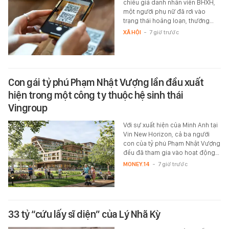
chiêu giả danh nhân viên BHXH,
một người phụ nữ đã rơi vào
trạng thái hoảng loạn, thường…
XÃ HỘI
-
7 giờ trước
Con gái tỷ phú Phạm Nhật Vượng lần đầu xuất
hiện trong một công ty thuộc hệ sinh thái
Vingroup
Với sự xuất hiện của Minh Anh tại
Vin New Horizon, cả ba người
con của tỷ phú Phạm Nhật Vượng
đều đã tham gia vào hoạt động…
MONEY.14
-
7 giờ trước
33 tỷ “cứu lấy sĩ diện” của Lý Nhã Kỳ