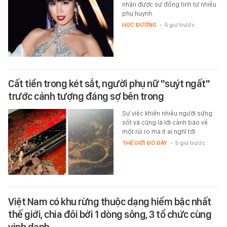
nhận được sự đồng tình từ nhiều
phụ huynh.
HỌC ĐƯỜNG
-
5 giờ trước
Cất tiền trong két sắt, người phụ nữ "suýt ngất"
trước cảnh tượng đáng sợ bên trong
Sự việc khiến nhiều người sửng
sốt và cũng là lời cảnh báo về
một rủi ro mà ít ai nghĩ tới.
THẾ GIỚI ĐÓ ĐÂY
-
5 giờ trước
Việt Nam có khu rừng thuộc dạng hiếm bậc nhất
thế giới, chia đôi bởi 1 dòng sông, 3 tổ chức cùng