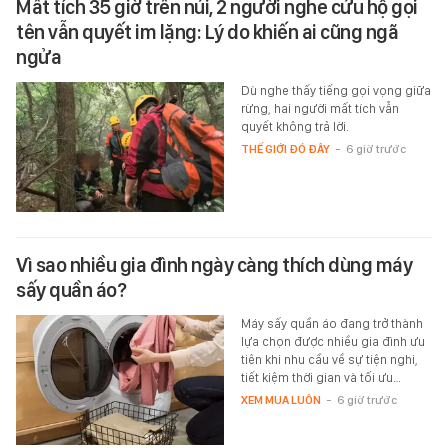
Mất tích 35 giờ trên núi, 2 người nghe cứu hộ gọi
tên vẫn quyết im lặng: Lý do khiến ai cũng ngã
ngửa
Dù nghe thấy tiếng gọi vọng giữa
rừng, hai người mất tích vẫn
quyết không trả lời.
THẾ GIỚI ĐÓ ĐÂY
-
6 giờ trước
Vì sao nhiều gia đình ngày càng thích dùng máy
sấy quần áo?
Máy sấy quần áo đang trở thành
lựa chọn được nhiều gia đình ưu
tiên khi nhu cầu về sự tiện nghi,
tiết kiệm thời gian và tối ưu…
XEM MUA LUÔN
-
6 giờ trước