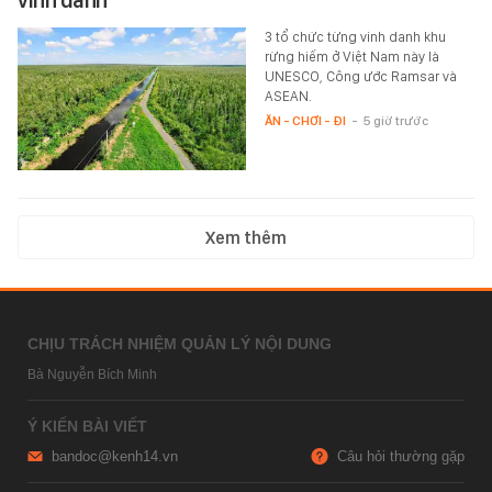
vinh danh
3 tổ chức từng vinh danh khu
rừng hiếm ở Việt Nam này là
UNESCO, Công ước Ramsar và
ASEAN.
ĂN - CHƠI - ĐI
-
5 giờ trước
Xem thêm
CHỊU TRÁCH NHIỆM QUẢN LÝ NỘI DUNG
Bà Nguyễn Bích Minh
Ý KIẾN BÀI VIẾT
bandoc@kenh14.vn
Câu hỏi thường gặp