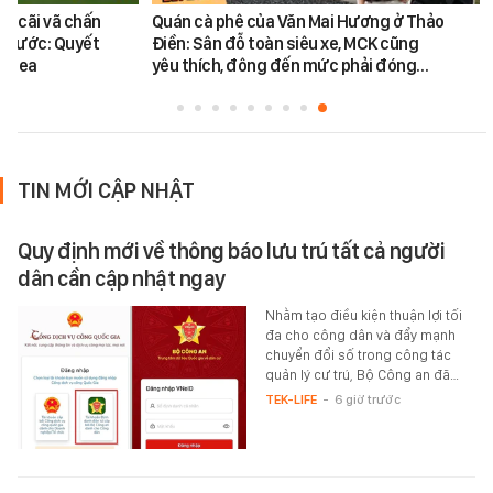
vụ cãi vã chấn
Quán cà phê của Văn Mai Hương ở Thảo
 trước: Quyết
Điền: Sân đỗ toàn siêu xe, MCK cũng
helsea
yêu thích, đông đến mức phải đóng…
TIN MỚI CẬP NHẬT
Quy định mới về thông báo lưu trú tất cả người
dân cần cập nhật ngay
Nhằm tạo điều kiện thuận lợi tối
đa cho công dân và đẩy mạnh
chuyển đổi số trong công tác
quản lý cư trú, Bộ Công an đã…
TEK-LIFE
-
6 giờ trước