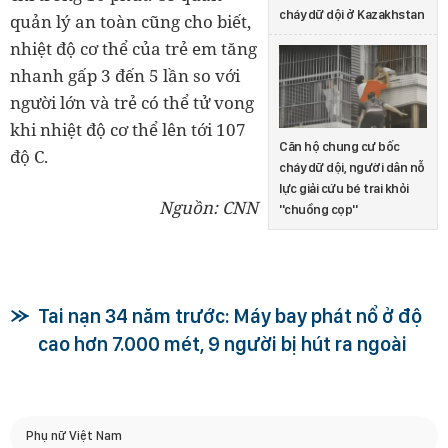
cháy dữ dội ở Kazakhstan
quản lý an toàn cũng cho biết,
nhiệt độ cơ thể của trẻ em tăng
nhanh gấp 3 đến 5 lần so với
người lớn và trẻ có thể tử vong
khi nhiệt độ cơ thể lên tới 107
Căn hộ chung cư bốc
độ C.
cháy dữ dội, người dân nỗ
lực giải cứu bé trai khỏi
Nguồn: CNN
''chuồng cọp''
Tai nạn 34 năm trước: Máy bay phát nổ ở độ
cao hơn 7.000 mét, 9 người bị hút ra ngoài
Phụ nữ Việt Nam