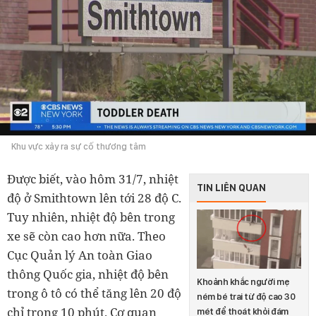
Khu vực xảy ra sự cố thương tâm
Được biết, vào hôm 31/7, nhiệt
TIN LIÊN QUAN
độ ở Smithtown lên tới 28 độ C.
Tuy nhiên, nhiệt độ bên trong
xe sẽ còn cao hơn nữa. Theo
Cục Quản lý An toàn Giao
thông Quốc gia, nhiệt độ bên
Khoảnh khắc người mẹ
trong ô tô có thể tăng lên 20 độ
ném bé trai từ độ cao 30
chỉ trong 10 phút. Cơ quan
mét để thoát khỏi đám