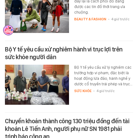
đây lại là cách phối đồ đang
được các tín đồ thời trang ưa
chuộng.
BEAUTY & FASHION
-
4 giờ trước
Bộ Y tế yêu cầu xử nghiêm hành vi trục lợi trên
sức khỏe người dân
Bộ Y tế yêu cầu xử lý nghiêm các
trường hợp vi phạm, đặc biệt là
hoạt động lừa đảo, hành nghề y
dược cổ truyền trái phép và trục…
SỨC KHỎE
-
4 giờ trước
Chuyển khoản thành công 130 triệu đồng đến tài
khoản Lê Tiến Anh, người phụ nữ SN 1981 phải
trình báo công an