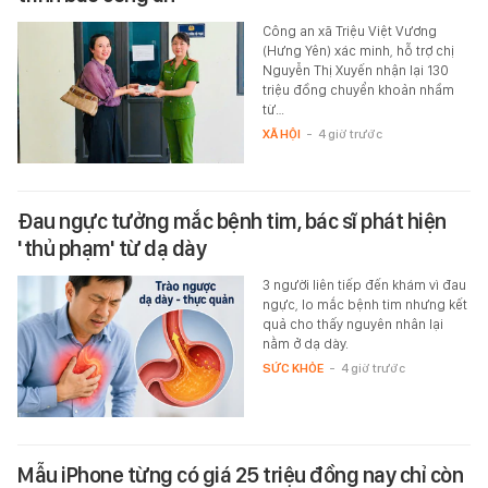
Công an xã Triệu Việt Vương
(Hưng Yên) xác minh, hỗ trợ chị
Nguyễn Thị Xuyến nhận lại 130
triệu đồng chuyển khoản nhầm
từ…
XÃ HỘI
-
4 giờ trước
Đau ngực tưởng mắc bệnh tim, bác sĩ phát hiện
'thủ phạm' từ dạ dày
3 người liên tiếp đến khám vì đau
ngực, lo mắc bệnh tim nhưng kết
quả cho thấy nguyên nhân lại
nằm ở dạ dày.
SỨC KHỎE
-
4 giờ trước
Mẫu iPhone từng có giá 25 triệu đồng nay chỉ còn