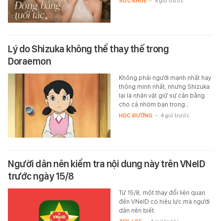
SỨC KHỎE
-
4 giờ trước
Lý do Shizuka không thể thay thế trong
Doraemon
Không phải người mạnh nhất hay
thông minh nhất, nhưng Shizuka
lại là nhân vật giữ sự cân bằng
cho cả nhóm bạn trong…
HỌC ĐƯỜNG
-
4 giờ trước
Người dân nên kiểm tra nội dung này trên VNeID
trước ngày 15/8
Từ 15/8, một thay đổi liên quan
đến VNeID có hiệu lực mà người
dân nên biết.