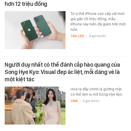
hơn 12 triệu đồng
Từ vị thế iPhone cao cấp với mức
giá gần 25 triệu đồng, mẫu
iPhone này hiện đã giảm hơn một
nửa.
TEK-LIFE
-
4 giờ trước
Người duy nhất có thể đánh cắp hào quang của
Song Hye Kyo: Visual đẹp ác liệt, mỗi dáng vẻ là
một kiệt tác
Hoá ra đây chính là gương mặt
có thể làm lu mờ Song Hye Kyo.
CINE
-
3 giờ trước