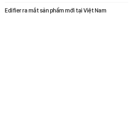
Edifier ra mắt sản phẩm mới tại Việt Nam
Edifier vừa giới thiệu dòng loa
kiểm âm thế hệ mới tại Việt Nam
trong khuôn khổ sự kiện kỷ niệm
30 năm thành lập thương hiệu.
TEK-LIFE
-
3 giờ trước
Món ăn này nấu dễ mà hấp dẫn và giàu dinh
dưỡng, sẽ càng thơm hơn khi trộn với cơm
Đây là một món ăn ngon và hấp
dẫn với màu sắc bắt mắt, hương
vị của các nguyên liệu hòa quyện,
cực đưa cơm.
ĂN - CHƠI - ĐI
-
3 giờ trước