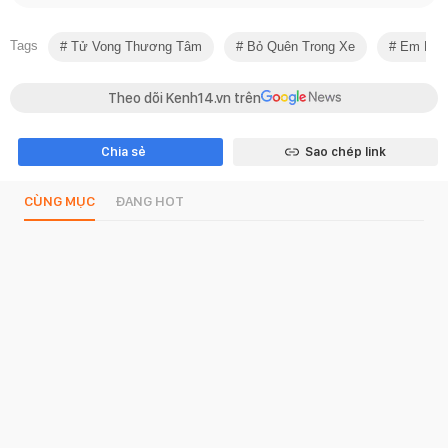
Tags
Tử Vong Thương Tâm
Bỏ Quên Trong Xe
Em Bé T
Theo dõi Kenh14.vn trên
Chia sẻ
Sao chép link
CÙNG MỤC
ĐANG HOT