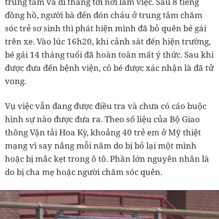
trung tâm và đi thẳng tới nơi làm việc. Sau 8 tiếng
đồng hồ, người bà đến đón cháu ở trung tâm chăm
sóc trẻ sơ sinh thì phát hiện mình đã bỏ quên bé gái
trên xe. Vào lúc 16h20, khi cảnh sát đến hiện trường,
bé gái 14 tháng tuổi đã hoàn toàn mất ý thức. Sau khi
được đưa đến bệnh viện, cô bé được xác nhận là đã tử
vong.
Vụ việc vẫn đang được điều tra và chưa có cáo buộc
hình sự nào được đưa ra. Theo số liệu của Bộ Giao
thông Vận tải Hoa Kỳ, khoảng 40 trẻ em ở Mỹ thiệt
mạng vì say nắng mỗi năm do bị bỏ lại một mình
hoặc bị mắc kẹt trong ô tô. Phần lớn nguyên nhân là
do bị cha mẹ hoặc người chăm sóc quên.