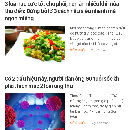
3 loại rau cực tốt cho phổi, nên ăn nhiều khi mùa
thu đến: Đừng bỏ lỡ 3 cách nấu siêu nhanh mà
ngon miệng
Mỗi món trong 3 món ăn trên đều
có hương vị độc đáo riêng: Đậu
bắp xào trứng mềm mịn, củ cải
và ngô xào thịt bò có vị ngọt…
SỨC KHỎE
-
6 giờ trước
Có 2 dấu hiệu này, người đàn ông 60 tuổi sốc khi
phát hiện mắc 2 loại ung thư
Theo China Times, bác sĩ Trần
Bội Ngâm, chuyên gia phẫu thuật
miệng - hàm mặt, trợ lý giáo sư
tại Đại học Y khoa Trung Sơn
(Đài…
SỨC KHỎE
-
5 giờ trước