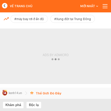
VỀ TRANG CHỦ
MỚI NHẤT
MỚI NHẤT
#máy bay rơi ở ấn độ
#Xung đột tại Trung Đông
Xem thêm
Thế Giới Đó Đây
Khám phá
Độc lạ