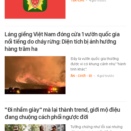
TEK-LIFE
-
4 giờ trước
Láng giềng Việt Nam đóng cửa 1 vườn quốc gia
nổi tiếng do cháy rừng: Diện tích bị ảnh hưởng
hàng trăm ha
Đây là vườn quốc gia thường
được ví có khung cảnh như “hành
tinh khác”.
ĂN - CHƠI - ĐI
-
4 giờ trước
"Đi nhầm giày" mà lại thành trend, giới mộ điệu
đang chuộng cách phối ngược đời
Tưởng chừng như lỗi sai nhưng