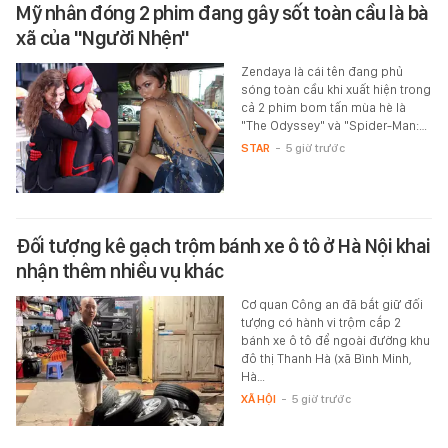
Mỹ nhân đóng 2 phim đang gây sốt toàn cầu là bà
xã của "Người Nhện"
Zendaya là cái tên đang phủ
sóng toàn cầu khi xuất hiện trong
cả 2 phim bom tấn mùa hè là
"The Odyssey" và "Spider-Man:…
STAR
-
5 giờ trước
Đối tượng kê gạch trộm bánh xe ô tô ở Hà Nội khai
nhận thêm nhiều vụ khác
Cơ quan Công an đã bắt giữ đối
tượng có hành vi trộm cắp 2
bánh xe ô tô để ngoài đường khu
đô thị Thanh Hà (xã Bình Minh,
Hà…
XÃ HỘI
-
5 giờ trước