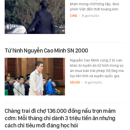
khán mong chờ từng tập, đưa
phim Việt đến thời hoàng kim.
CINE
-
6 giờ trước
Tử hình Nguyễn Cao Minh SN 2000
Nguyễn Cao Minh cùng 2 bị can
khác bị tuyên án tử hình trong vụ
án mua bán trái phép 56,5kg ma
túy liên tỉnh và xuyên quốc gia.
XÃ HỘI
-
6 giờ trước
Chàng trai đi chợ 136.000 đồng nấu trọn mâm
cơm: Mỗi tháng chỉ dành 3 triệu tiền ăn nhưng
cách chi tiêu mới đáng học hỏi