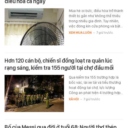
điều hoà cả ngày
Mùa hè oi bức, điều hòa trở thành
thiết bị gần như không thể thiếu
trong nhiều gia đình. Tuy nhiên,
việc đóng kín cửa phòng và bật…
XEM MUA LUÔN
-
7 giờ trước
Hơn 120 cán bộ, chiến sĩ đồng loạt ra quân lúc
rạng sáng, kiểm tra 155 người tại chợ đầu mối
Qua kiểm tra 155 trường hợp là
bốc vác, lái xe tải và tiểu thương
hoạt động tại chợ, lực lượng
Công an phát hiện 4 trường hợp…
XÃ HỘI
-
7 giờ trước
Bố của Messi qua đời ở tuổi 68: Người thợ thép