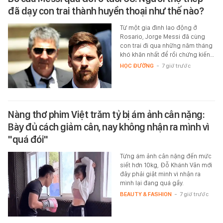
đã dạy con trai thành huyền thoại như thế nào?
Từ một gia đình lao động ở
Rosario, Jorge Messi đã cùng
con trai đi qua những năm tháng
khó khăn nhất để rồi chứng kiến…
HỌC ĐƯỜNG
-
7 giờ trước
Nàng thơ phim Việt trăm tỷ bị ám ảnh cân nặng:
Bày đủ cách giảm cân, nay không nhận ra mình vì
"quá đói"
Từng ám ảnh cân nặng đến mức
siết hơn 10kg, Đỗ Khánh Vân mới
đây phải giật mình vì nhận ra
mình lại đang quá gầy.
BEAUTY & FASHION
-
7 giờ trước