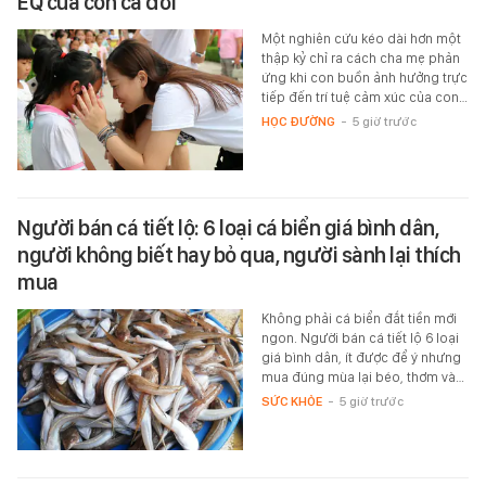
EQ của con cả đời
Một nghiên cứu kéo dài hơn một
thập kỷ chỉ ra cách cha mẹ phản
ứng khi con buồn ảnh hưởng trực
tiếp đến trí tuệ cảm xúc của con…
HỌC ĐƯỜNG
-
5 giờ trước
Người bán cá tiết lộ: 6 loại cá biển giá bình dân,
người không biết hay bỏ qua, người sành lại thích
mua
Không phải cá biển đắt tiền mới
ngon. Người bán cá tiết lộ 6 loại
giá bình dân, ít được để ý nhưng
mua đúng mùa lại béo, thơm và…
SỨC KHỎE
-
5 giờ trước