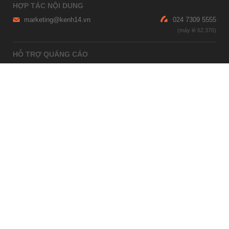
HỢP TÁC NỘI DUNG
marketing@kenh14.vn
024 7309 5555
HỖ TRỢ QUẢNG CÁO
giaitrixahoi@admicro.vn
02473007108
TRỤ SỞ HÀ NỘI
Tầng 21, Tòa nhà Center Building, Hapulico Complex, Số 01, phố
Nguyễn Huy Tưởng, phường Thanh Xuân, thành phố Hà Nội
TRỤ SỞ TP.HỒ CHÍ MINH
Tầng 4, Tòa nhà 123, số 127 Võ Văn Tần, Phường Xuân Hòa, TPHCM
Giấy phép thiết lập trang thông tin điện tử tổng hợp trên mạng số
2215/GP-TTĐT do Sở Thông tin và Truyền thông Hà Nội cấp ngày 10
tháng 4 năm 2019