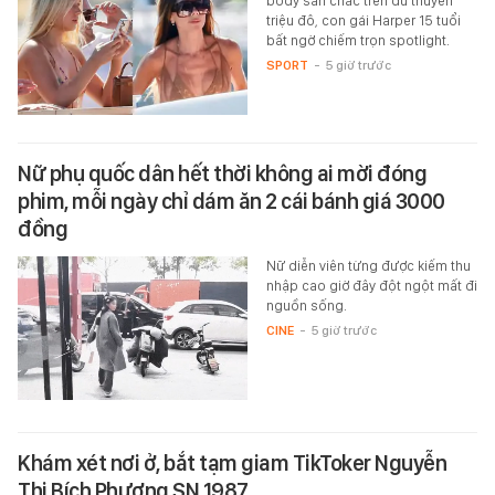
body săn chắc trên du thuyền
triệu đô, con gái Harper 15 tuổi
bất ngờ chiếm trọn spotlight.
SPORT
-
5 giờ trước
Nữ phụ quốc dân hết thời không ai mời đóng
phim, mỗi ngày chỉ dám ăn 2 cái bánh giá 3000
đồng
Nữ diễn viên từng được kiếm thu
nhập cao giờ đây đột ngột mất đi
nguồn sống.
CINE
-
5 giờ trước
Khám xét nơi ở, bắt tạm giam TikToker Nguyễn
Thị Bích Phượng SN 1987