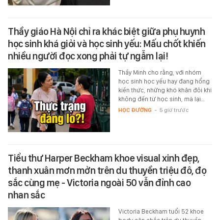
Thầy giáo Hà Nội chỉ ra khác biệt giữa phụ huynh
học sinh khá giỏi và học sinh yếu: Mấu chốt khiến
nhiều người đọc xong phải tự ngẫm lại!
Thầy Minh cho rằng, với nhóm
học sinh học yếu hay đang hổng
kiến thức, những khó khăn đôi khi
không đến từ học sinh, mà lại…
HỌC ĐƯỜNG
-
5 giờ trước
Tiểu thư Harper Beckham khoe visual xinh đẹp,
thanh xuân mơn mởn trên du thuyền triệu đô, đọ
sắc cùng mẹ - Victoria ngoài 50 vẫn đỉnh cao
nhan sắc
Victoria Beckham tuổi 52 khoe