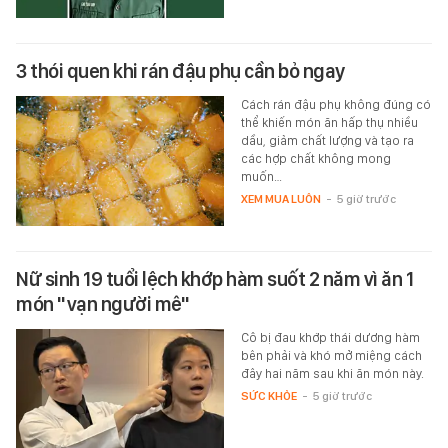
3 thói quen khi rán đậu phụ cần bỏ ngay
Cách rán đậu phụ không đúng có
thể khiến món ăn hấp thụ nhiều
dầu, giảm chất lượng và tạo ra
các hợp chất không mong
muốn…
XEM MUA LUÔN
-
5 giờ trước
Nữ sinh 19 tuổi lệch khớp hàm suốt 2 năm vì ăn 1
món "vạn người mê"
Cô bị đau khớp thái dương hàm
bên phải và khó mở miệng cách
đây hai năm sau khi ăn món này.
SỨC KHỎE
-
5 giờ trước