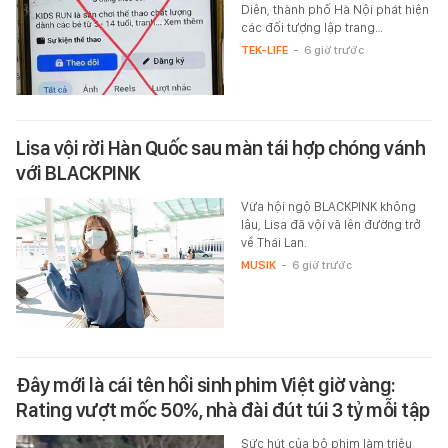
Diên, thành phố Hà Nội phát hiện
các đối tượng lập trang…
TEK-LIFE
-
6 giờ trước
Lisa vội rời Hàn Quốc sau màn tái hợp chóng vánh
với BLACKPINK
Vừa hội ngộ BLACKPINK không
lâu, Lisa đã vội vã lên đường trở
về Thái Lan.
MUSIK
-
6 giờ trước
Đây mới là cái tên hồi sinh phim Việt giờ vàng:
Rating vượt mốc 50%, nhà đài đút túi 3 tỷ mỗi tập
Sức hút của bộ phim làm triệu