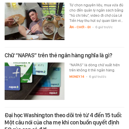
Từ chọn nguyên liệu, mua vừa đủ
cho đến quản lý ngân sách bằng
"hũ chi tiêu", video đi chợ của Lê
Tiến Huy thu hút sự quan tâm vì…
ĂN - CHƠI - ĐI
-
6 giờ trước
Chữ “NAPAS” trên thẻ ngân hàng nghĩa là gì?
“NAPAS” là dòng chữ xuất hiện
trên không ít thẻ ngân hàng.
MONEY.14
-
6 giờ trước
Đại học Washington theo dõi trẻ từ 4 đến 15 tuổi:
Một câu nói của cha mẹ khi con buồn quyết định