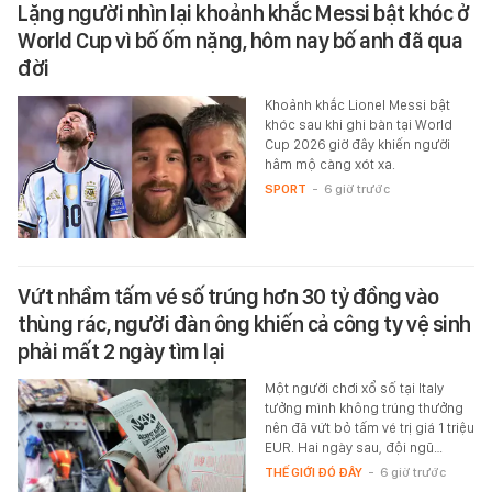
Lặng người nhìn lại khoảnh khắc Messi bật khóc ở
World Cup vì bố ốm nặng, hôm nay bố anh đã qua
đời
Khoảnh khắc Lionel Messi bật
khóc sau khi ghi bàn tại World
Cup 2026 giờ đây khiến người
hâm mộ càng xót xa.
SPORT
-
6 giờ trước
Vứt nhầm tấm vé số trúng hơn 30 tỷ đồng vào
thùng rác, người đàn ông khiến cả công ty vệ sinh
phải mất 2 ngày tìm lại
Một người chơi xổ số tại Italy
tưởng mình không trúng thưởng
nên đã vứt bỏ tấm vé trị giá 1 triệu
EUR. Hai ngày sau, đội ngũ…
THẾ GIỚI ĐÓ ĐÂY
-
6 giờ trước