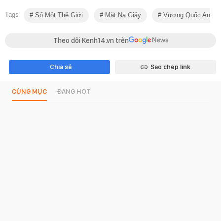
Tags
Số Một Thế Giới
Mặt Nạ Giấy
Vương Quốc Anh
Theo dõi Kenh14.vn trên
Chia sẻ
Sao chép link
CÙNG MỤC
ĐANG HOT