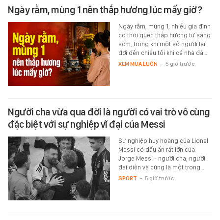
Ngày rằm, mùng 1 nên thắp hương lúc mấy giờ?
Ngày rằm, mùng 1, nhiều gia đình
có thói quen thắp hương từ sáng
sớm, trong khi một số người lại
đợi đến chiều tối khi cả nhà đã…
XEM MUA LUÔN
-
5 giờ trước
Người cha vừa qua đời là người có vai trò vô cùng
đặc biệt với sự nghiệp vĩ đại của Messi
Sự nghiệp huy hoàng của Lionel
Messi có dấu ấn rất lớn của
Jorge Messi - người cha, người
đại diện và cũng là một trong…
SPORT
-
5 giờ trước