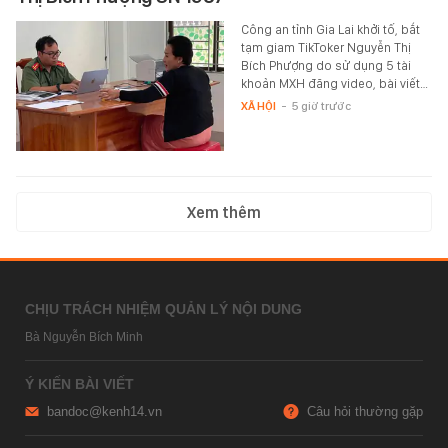
Công an tỉnh Gia Lai khởi tố, bắt
tạm giam TikToker Nguyễn Thị
Bích Phượng do sử dụng 5 tài
khoản MXH đăng video, bài viết…
XÃ HỘI
-
5 giờ trước
Xem thêm
CHỊU TRÁCH NHIỆM QUẢN LÝ NỘI DUNG
Bà Nguyễn Bích Minh
Ý KIẾN BÀI VIẾT
bandoc@kenh14.vn
Câu hỏi thường gặp