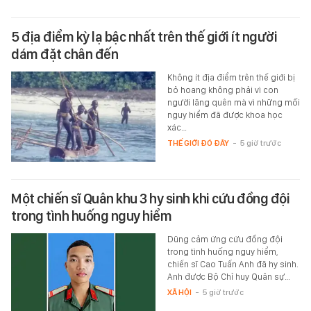
5 địa điểm kỳ lạ bậc nhất trên thế giới ít người
dám đặt chân đến
Không ít địa điểm trên thế giới bị
bỏ hoang không phải vì con
người lãng quên mà vì những mối
nguy hiểm đã được khoa học
xác…
THẾ GIỚI ĐÓ ĐÂY
-
5 giờ trước
Một chiến sĩ Quân khu 3 hy sinh khi cứu đồng đội
trong tình huống nguy hiểm
Dũng cảm ứng cứu đồng đội
trong tình huống nguy hiểm,
chiến sĩ Cao Tuấn Anh đã hy sinh.
Anh được Bộ Chỉ huy Quân sự…
XÃ HỘI
-
5 giờ trước