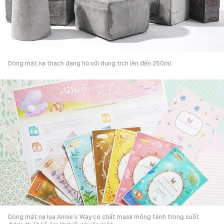
Dòng mặt nạ thạch dạng hũ với dung tích lên đến 250ml.
Dòng mặt nạ lụa Annie’s Way có chất mask mỏng tênh trong suốt