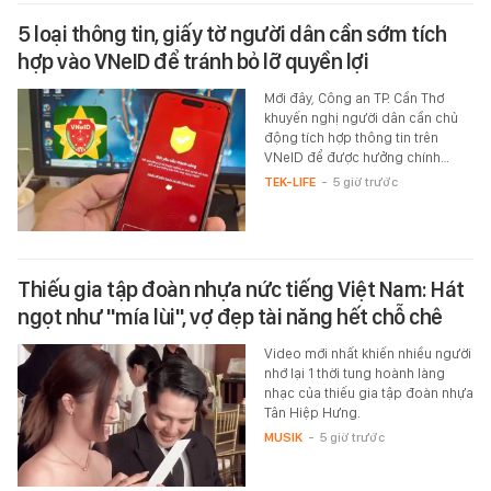
5 loại thông tin, giấy tờ người dân cần sớm tích
hợp vào VNeID để tránh bỏ lỡ quyền lợi
Mới đây, Công an TP. Cần Thơ
khuyến nghị người dân cần chủ
động tích hợp thông tin trên
VNeID để được hưởng chính…
TEK-LIFE
-
5 giờ trước
Thiếu gia tập đoàn nhựa nức tiếng Việt Nam: Hát
ngọt như "mía lùi", vợ đẹp tài năng hết chỗ chê
Video mới nhất khiến nhiều người
nhớ lại 1 thời tung hoành làng
nhạc của thiếu gia tập đoàn nhựa
Tân Hiệp Hưng.
MUSIK
-
5 giờ trước