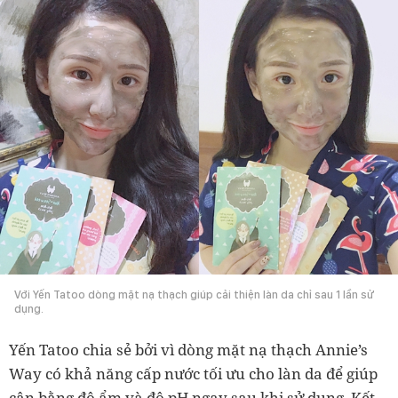
Với Yến Tatoo dòng mặt nạ thạch giúp cải thiện làn da chỉ sau 1 lần sử
dụng.
Yến Tatoo chia sẻ bởi vì dòng mặt nạ thạch Annie’s
Way có khả năng cấp nước tối ưu cho làn da để giúp
cân bằng độ ẩm và độ pH ngay sau khi sử dụng. Kết