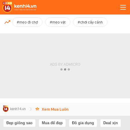
MỚI NHẤT
#mẹo đi chợ
#mẹo vặt
#chơi cây cảnh
Xem thêm
Xem Mua Luôn
Đẹp giống sao
Mua để đẹp
Đồ gia dụng
Deal xịn