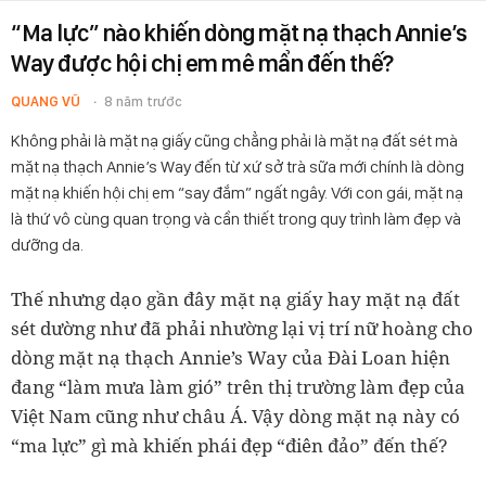
“Ma lực” nào khiến dòng mặt nạ thạch Annie’s
Way được hội chị em mê mẩn đến thế?
QUANG VŨ
8 năm trước
Không phải là mặt nạ giấy cũng chẳng phải là mặt nạ đất sét mà
mặt nạ thạch Annie’s Way đến từ xứ sở trà sữa mới chính là dòng
mặt nạ khiến hội chị em “say đắm” ngất ngây. Với con gái, mặt nạ
là thứ vô cùng quan trọng và cần thiết trong quy trình làm đẹp và
dưỡng da.
Thế nhưng dạo gần đây mặt nạ giấy hay mặt nạ đất
sét dường như đã phải nhường lại vị trí nữ hoàng cho
dòng mặt nạ thạch Annie’s Way của Đài Loan hiện
đang “làm mưa làm gió” trên thị trường làm đẹp của
Việt Nam cũng như châu Á. Vậy dòng mặt nạ này có
“ma lực” gì mà khiến phái đẹp “điên đảo” đến thế?