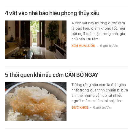
4 vật vào nhà báo hiệu phong thủy xấu
4 con vật này thường được xem
là báo hiệu điềm không tốt, nếu
bất ngờ xuất hiện trong nhà, gia
chủ nên lưu tâm.
XEM MUA LUÔN
-
6 giờ trước
5 thói quen khi nấu cơm CẦN BỎ NGAY
Tưởng rằng nấu cơm là đơn giản
nhất trong quá trình chuẩn bị bữa
ăn, thế nhưng vẫn có rất nhiều
người mắc sai lầm tai hại, tàn…
SỨC KHỎE
-
6 giờ trước