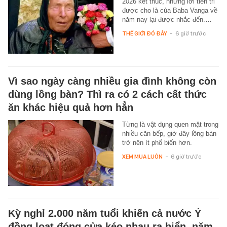
2026 kết thúc, những lời tiên tri
được cho là của Baba Vanga về
năm nay lại được nhắc đến.…
THẾ GIỚI ĐÓ ĐÂY
-
6 giờ trước
Vì sao ngày càng nhiều gia đình không còn
dùng lồng bàn? Thì ra có 2 cách cất thức
ăn khác hiệu quả hơn hẳn
Từng là vật dụng quen mặt trong
nhiều căn bếp, giờ đây lồng bàn
trở nên ít phổ biến hơn.
XEM MUA LUÔN
-
6 giờ trước
Kỳ nghỉ 2.000 năm tuổi khiến cả nước Ý
đồng loạt đóng cửa kéo nhau ra biển, năm