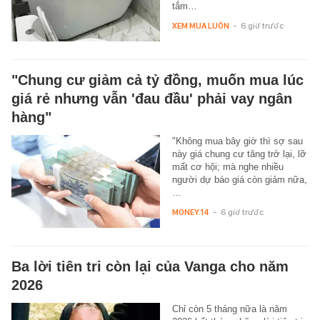
tắm…
XEM MUA LUÔN
-
6 giờ trước
"Chung cư giảm cả tỷ đồng, muốn mua lúc
giá rẻ nhưng vẫn 'đau đầu' phải vay ngân
hàng"
"Không mua bây giờ thì sợ sau
này giá chung cư tăng trở lại, lỡ
mất cơ hội; mà nghe nhiều
người dự báo giá còn giảm nữa,
…
MONEY.14
-
6 giờ trước
Ba lời tiên tri còn lại của Vanga cho năm
2026
Chỉ còn 5 tháng nữa là năm