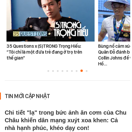
35 Questions x (S)TRONG Trọng Hiếu:
Bùng nổ cảm xúc:
“Tôi chỉ là một đứa trẻ đang ở trọ trên
Quân Đỗ đánh bạ
thế gian”
Collin Johns để 
Hồ…
TIN MỚI CẬP NHẬT
Chi tiết "lạ" trong bức ảnh ăn cơm của Chu
Châu khiến dân mạng xuýt xoa khen: Cả
nhà hạnh phúc, khéo dạy con!