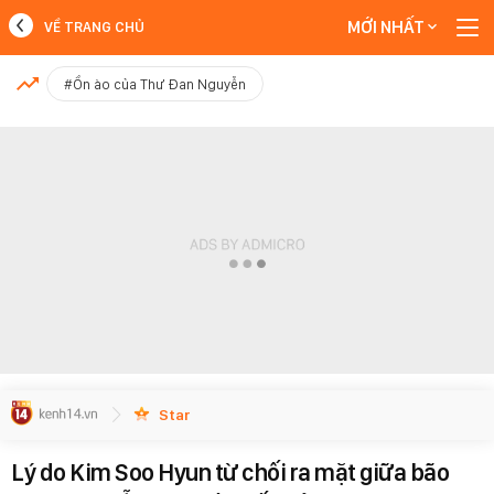
MỚI NHẤT
VỀ TRANG CHỦ
MỚI NHẤT
#Ồn ào của Thư Đan Nguyễn
Xem thêm
Star
Lý do Kim Soo Hyun từ chối ra mặt giữa bão