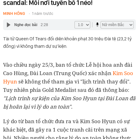
scandal: Mỗi nơi tuyên bố 1 nẻo!
MINH HỒNG
1 năm trước
Nghe đọc bài
2:28
Tài tử Queen Of Tears đối diện khoản phạt 30 triệu Đài tệ (23,2 tỷ
đồng) vì không tham dự sự kiện.
Vào chiều ngày 25/3, ban tổ chức Lễ hội hoa anh đài
Cao Hùng, Đài Loan (Trung Quốc) xác nhận
Kim Soo
Hyun
sẽ không thể tham gia vì "lịch trình thay đổi".
Tuy nhiên phía Gold Medalist sau đó đã thông báo:
"Lịch trình sự kiện của Kim Soo Hyun tại Đài Loan đã
bị hoãn lại vì lý do an toàn".
Lý do từ ban tổ chức đưa ra và Kim Soo Hyun có sự
khác biệt, đã gây ra 1 cuộc tranh cãi trên mạng xã
hội. Nhiều người cho rằng lý do an toàn không thực