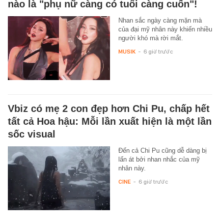
nào là "phụ nữ càng có tuổi càng cuốn"!
Nhan sắc ngày càng mặn mà
của đại mỹ nhân này khiến nhiều
người khó mà rời mắt.
MUSIK
-
6 giờ trước
Vbiz có mẹ 2 con đẹp hơn Chi Pu, chấp hết
tất cả Hoa hậu: Mỗi lần xuất hiện là một lần
sốc visual
Đến cả Chi Pu cũng dễ dàng bị
lấn át bởi nhan nhắc của mỹ
nhân này.
CINE
-
6 giờ trước