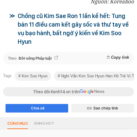
Nguồn: Koreaboo
Chồng cũ Kim Sae Ron 1 lần kể hết: Tung
bản 11 điều cam kết gây sốc và thư tay về
vụ bạo hành, bất ngờ ý kiến về Kim Soo
Hyun
Copy link
Theo
Đời sống Pháp luật
Tags
Kim Soo Hyun
Nghi Vấn Kim Soo Hyun Hẹn Hò Trẻ Vị Th
Theo dõi Kenh14.vn trên
Chia sẻ
Sao chép link
CÙNG MỤC
ĐANG HOT