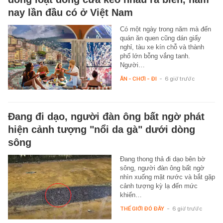
nay lần đầu có ở Việt Nam
Có một ngày trong năm mà đến
quán ăn quen cũng dán giấy
nghỉ, tàu xe kín chỗ và thành
phố lớn bỗng vắng tanh.
Người…
ĂN - CHƠI - ĐI
-
6 giờ trước
Đang đi dạo, người đàn ông bất ngờ phát
hiện cảnh tượng "nổi da gà" dưới dòng
sông
Đang thong thả đi dạo bên bờ
sông, người đàn ông bất ngờ
nhìn xuống mặt nước và bắt gặp
cảnh tượng kỳ lạ đến mức
khiến…
THẾ GIỚI ĐÓ ĐÂY
-
6 giờ trước