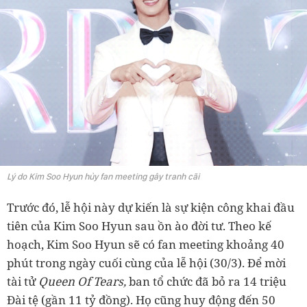
Lý do Kim Soo Hyun hủy fan meeting gây tranh cãi
Trước đó, lễ hội này dự kiến là sự kiện công khai đầu
tiên của Kim Soo Hyun sau ồn ào đời tư. Theo kế
hoạch, Kim Soo Hyun sẽ có fan meeting khoảng 40
phút trong ngày cuối cùng của lễ hội (30/3). Để mời
tài tử
Queen Of Tears,
ban tổ chức đã bỏ ra 14 triệu
Đài tệ (gần 11 tỷ đồng). Họ cũng huy động đến 50