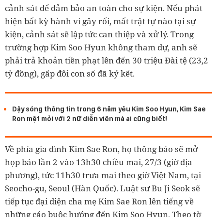
cảnh sát để đảm bảo an toàn cho sự kiện. Nếu phát
hiện bất kỳ hành vi gây rối, mất trật tự nào tại sự
kiện, cảnh sát sẽ lập tức can thiệp và xử lý. Trong
trường hợp Kim Soo Hyun không tham dự, anh sẽ
phải trả khoản tiền phạt lên đến 30 triệu Đài tệ (23,2
tỷ đồng), gấp đôi con số đã ký kết.
Dậy sóng thông tin trong 6 năm yêu Kim Soo Hyun, Kim Sae
Ron mệt mỏi với 2 nữ diễn viên mà ai cũng biết!
Về phía gia đình Kim Sae Ron, họ thông báo sẽ mở
họp báo lần 2 vào 13h30 chiều mai, 27/3 (giờ địa
phương), tức 11h30 trưa mai theo giờ Việt Nam, tại
Seocho-gu, Seoul (Hàn Quốc). Luật sư Bu Ji Seok sẽ
tiếp tục đại diện cha mẹ Kim Sae Ron lên tiếng về
những cáo buộc hướng đến Kim Soo Hyun. Theo tờ