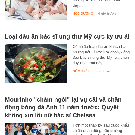
dạy…
HỌC ĐƯỜNG
-
6 giờ trước
Loại dầu ăn bác sĩ ung thư Mỹ cực kỳ ưu ái
Có nhiều loại dầu ăn khác nhau
nhưng nếu được lựa chọn, đông
đảo bác sĩ ung thư Mỹ lựa chọn
duy nhất loại này.
SỨC KHỎE
-
6 giờ trước
Mourinho "châm ngòi" lại vụ cãi vã chấn
động bóng đá Anh 11 năm trước: Quyết
không xin lỗi nữ bác sĩ Chelsea
Hơn một thập kỷ sau cuộc khẩu
chiến chấn động trên đường