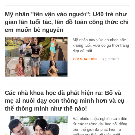
Mỹ nhân "tên vận vào người": U40 trẻ như
gian lận tuổi tác, lên đồ toàn công thức chị
em muốn bê nguyên
Mỹ nhân này vừa có nhan sắc
không tuổi, vừa có gu thời trang
đẹp đã mắt.
XEM MUA LUÔN
-
6 giờ trước
Các nhà khoa học đã phát hiện ra: Bố và
mẹ ai nuôi dạy con thông minh hơn và cụ
thể thông minh như thế nào!
Rất nhiều cuộc nghiên cứu đến
từ các trường đại học nổi tiếng
trên thế giới đã phát hiện ra
những sự thật về việc nuôi