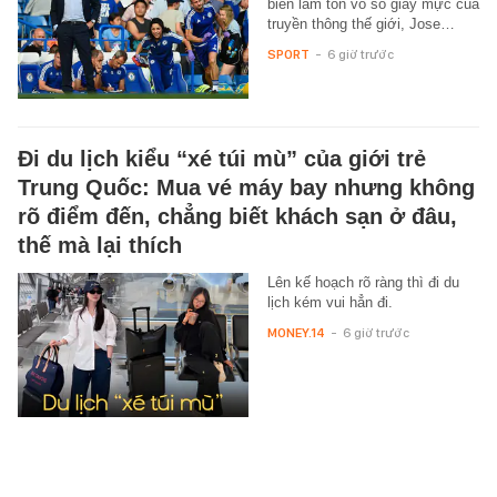
biên làm tốn vô số giấy mực của
truyền thông thế giới, Jose…
SPORT
-
6 giờ trước
Đi du lịch kiểu “xé túi mù” của giới trẻ
Trung Quốc: Mua vé máy bay nhưng không
rõ điểm đến, chẳng biết khách sạn ở đâu,
thế mà lại thích
Lên kế hoạch rõ ràng thì đi du
lịch kém vui hẳn đi.
MONEY.14
-
6 giờ trước
Xem thêm