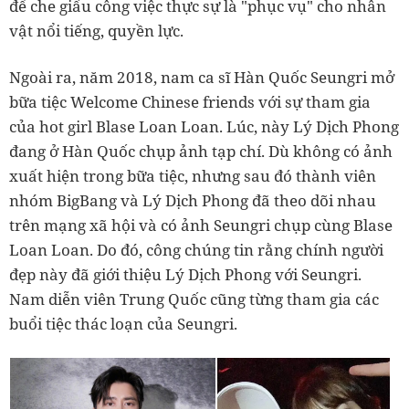
để che giấu công việc thực sự là "phục vụ" cho nhân
vật nổi tiếng, quyền lực.
Ngoài ra, năm 2018, nam ca sĩ Hàn Quốc Seungri mở
bữa tiệc Welcome Chinese friends với sự tham gia
của hot girl Blase Loan Loan. Lúc, này Lý Dịch Phong
đang ở Hàn Quốc chụp ảnh tạp chí. Dù không có ảnh
xuất hiện trong bữa tiệc, nhưng sau đó thành viên
nhóm BigBang và Lý Dịch Phong đã theo dõi nhau
trên mạng xã hội và có ảnh Seungri chụp cùng Blase
Loan Loan. Do đó, công chúng tin rằng chính người
đẹp này đã giới thiệu Lý Dịch Phong với Seungri.
Nam diễn viên Trung Quốc cũng từng tham gia các
buổi tiệc thác loạn của Seungri.