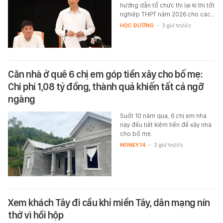
hướng dẫn tổ chức thi lại kì thi tốt
nghiệp THPT năm 2026 cho các…
HỌC ĐƯỜNG
-
3 giờ trước
Căn nhà ở quê 6 chị em góp tiền xây cho bố mẹ:
Chi phí 1,08 tỷ đồng, thành quả khiến tất cả ngỡ
ngàng
Suốt 10 năm qua, 6 chị em nhà
này đều tiết kiệm tiền để xây nhà
cho bố mẹ.
MONEY.14
-
3 giờ trước
Xem khách Tây đi cầu khỉ miền Tây, dân mạng nín
thở vì hồi hộp