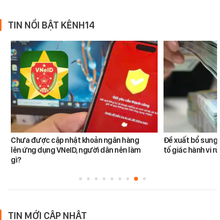
TIN NỔI BẬT KÊNH14
Chưa được cập nhật khoản ngân hàng
Đề xuất bổ sung 
lên ứng dụng VNeID, người dân nên làm
tố giác hành vi rử
gì?
TIN MỚI CẬP NHẬT