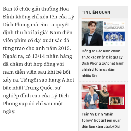
Ban tổ chức giải thưởng Hoa
TIN LIÊN QUAN
Đỉnh không chỉ xóa tên của Lý
Dịch Phong mà còn ra quyết
định thu hồi lại giải Nam diễn
viên phim cổ đại xuất sắc đã
từng trao cho anh năm 2015.
Công an Bắc Kinh chính
Ngoài ra, có 13/14 nhãn hàng
thức xác nhận bắt giữ Lý
đã chấm dứt hợp đồng với
Dịch Phong, xử phạt hành
chính vì tội mua dâm
nam diễn viên sau khi bê bối
nhiều lần
xảy ra. Từ ngôi sao hạng A hot
bậc nhất Trung Quốc, sự
nghiệp đỉnh cao của Lý Dịch
Phong sụp đổ chỉ sau một
ngày.
Trần Vỹ Đình "nhấn
follow" hot girl liên quan
đến lùm xùm của Lý Dịch