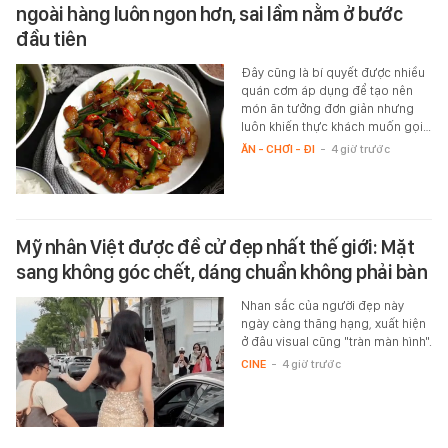
ngoài hàng luôn ngon hơn, sai lầm nằm ở bước
đầu tiên
Đây cũng là bí quyết được nhiều
quán cơm áp dụng để tạo nên
món ăn tưởng đơn giản nhưng
luôn khiến thực khách muốn gọi…
ĂN - CHƠI - ĐI
-
4 giờ trước
Mỹ nhân Việt được đề cử đẹp nhất thế giới: Mặt
sang không góc chết, dáng chuẩn không phải bàn
Nhan sắc của người đẹp này
ngày càng thăng hạng, xuất hiện
ở đâu visual cũng "tràn màn hình".
CINE
-
4 giờ trước