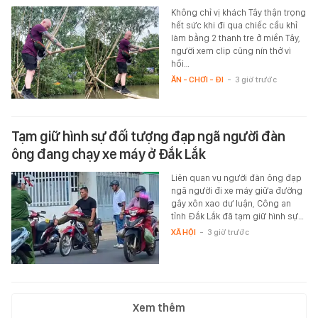
Không chỉ vị khách Tây thận trọng
hết sức khi đi qua chiếc cầu khỉ
làm bằng 2 thanh tre ở miền Tây,
người xem clip cũng nín thở vì
hồi…
ĂN - CHƠI - ĐI
-
3 giờ trước
Tạm giữ hình sự đối tượng đạp ngã người đàn
ông đang chạy xe máy ở Đắk Lắk
Liên quan vụ người đàn ông đạp
ngã người đi xe máy giữa đường
gây xôn xao dư luận, Công an
tỉnh Đắk Lắk đã tạm giữ hình sự…
XÃ HỘI
-
3 giờ trước
Xem thêm