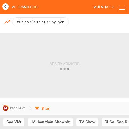
VỀ TRANG CHỦ
MỚI NHẤT
MỚI NHẤT
#Ồn ào của Thư Đan Nguyễn
Xem thêm
Star
Sao Việt
Hội bạn thân Showbiz
TV Show
Đi Soi Sao Đi