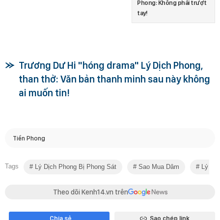
Phong: Không phải trượt
tay!
Trương Dư Hi "hóng drama" Lý Dịch Phong,
than thở: Văn bản thanh minh sau này không
ai muốn tin!
Tiền Phong
Tags
Lý Dịch Phong Bị Phong Sát
Sao Mua Dâm
Lý Dịc
Theo dõi Kenh14.vn trên
Chia sẻ
Sao chép link