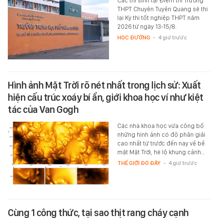
Các thí sinh tại Điểm thi Trường
THPT Chuyên Tuyên Quang sẽ thi
lại Kỳ thi tốt nghiệp THPT năm
2026 từ ngày 13-15/8.
HỌC ĐƯỜNG
-
4 giờ trước
Hình ảnh Mặt Trời rõ nét nhất trong lịch sử: Xuất
hiện cấu trúc xoáy bí ẩn, giới khoa học ví như kiệt
tác của Van Gogh
Các nhà khoa học vừa công bố
những hình ảnh có độ phân giải
cao nhất từ trước đến nay về bề
mặt Mặt Trời, hé lộ khung cảnh…
THẾ GIỚI ĐÓ ĐÂY
-
4 giờ trước
Cùng 1 công thức, tại sao thịt rang cháy cạnh