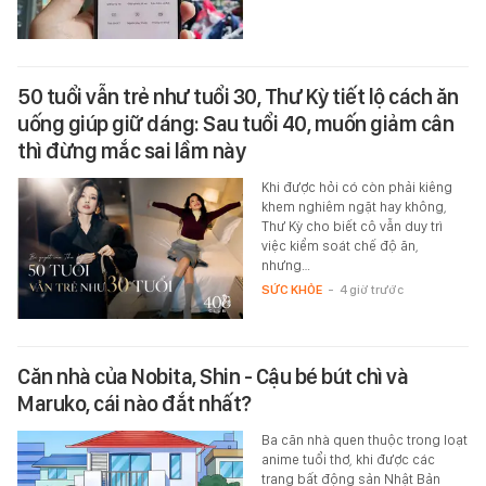
50 tuổi vẫn trẻ như tuổi 30, Thư Kỳ tiết lộ cách ăn
uống giúp giữ dáng: Sau tuổi 40, muốn giảm cân
thì đừng mắc sai lầm này
Khi được hỏi có còn phải kiêng
khem nghiêm ngặt hay không,
Thư Kỳ cho biết cô vẫn duy trì
việc kiểm soát chế độ ăn,
nhưng…
SỨC KHỎE
-
4 giờ trước
Căn nhà của Nobita, Shin - Cậu bé bút chì và
Maruko, cái nào đắt nhất?
Ba căn nhà quen thuộc trong loạt
anime tuổi thơ, khi được các
trang bất động sản Nhật Bản