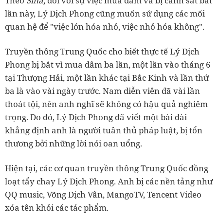
Theo
Sina
, đối với sự việc mua dâm và bị cảnh sát bắt
lần này, Lý Dịch Phong cũng muốn sử dụng các mối
quan hệ để "việc lớn hóa nhỏ, việc nhỏ hóa không".
Truyền thông Trung Quốc cho biết thực tế Lý Dịch
Phong bị bắt vì mua dâm ba lần, một lần vào tháng 6
tại Thượng Hải, một lần khác tại Bắc Kinh và lần thứ
ba là vào vài ngày trước. Nam diễn viên đã vài lần
thoát tội, nên anh nghĩ sẽ không có hậu quả nghiêm
trọng. Do đó, Lý Dịch Phong đã viết một bài dài
khẳng định anh là người tuân thủ pháp luật, bị tổn
thương bởi những lời nói oan uổng.
Hiện tại, các cơ quan truyền thông Trung Quốc đồng
loạt tẩy chay Lý Dịch Phong. Anh bị các nền tảng như
QQ music, Võng Dịch Vân, MangoTV, Tencent Video
xóa tên khỏi các tác phẩm.