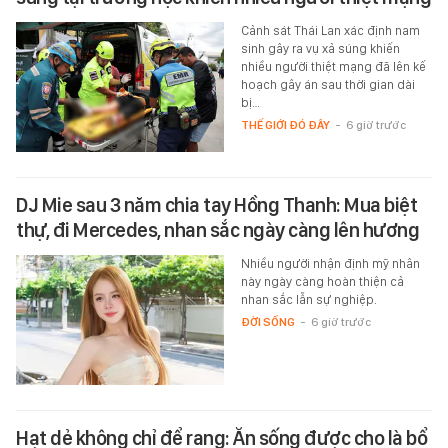
Cảnh sát Thái Lan xác định nam
sinh gây ra vụ xả súng khiến
nhiều người thiệt mạng đã lên kế
hoạch gây án sau thời gian dài
bị…
THẾ GIỚI ĐÓ ĐÂY
-
6 giờ trước
DJ Mie sau 3 năm chia tay Hồng Thanh: Mua biệt
thự, đi Mercedes, nhan sắc ngày càng lên hương
Nhiều người nhận định mỹ nhân
này ngày càng hoàn thiện cả
nhan sắc lẫn sự nghiệp.
ĐỜI SỐNG
-
6 giờ trước
Hạt dẻ không chỉ để rang: Ăn sống được cho là bổ