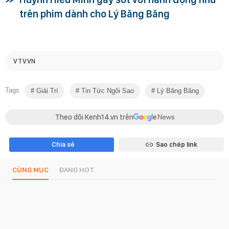
trên phim dành cho Lý Băng Băng
VTV.VN
Tags
Giải Trí
Tin Tức Ngôi Sao
Lý Băng Băng
Theo dõi Kenh14.vn trên
Chia sẻ
Sao chép link
CÙNG MỤC
ĐANG HOT