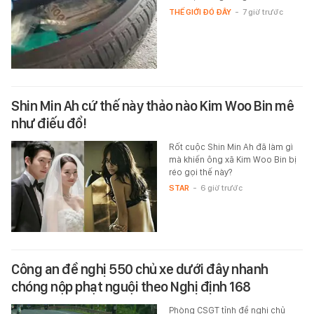
THẾ GIỚI ĐÓ ĐÂY
-
7 giờ trước
Shin Min Ah cứ thế này thảo nào Kim Woo Bin mê
như điếu đổ!
Rốt cuộc Shin Min Ah đã làm gì
mà khiến ông xã Kim Woo Bin bị
réo gọi thế này?
STAR
-
6 giờ trước
Công an đề nghị 550 chủ xe dưới đây nhanh
chóng nộp phạt nguội theo Nghị định 168
Phòng CSGT tỉnh đề nghị chủ