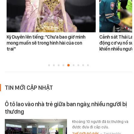
Kỳ Duyên lên tiếng: "Chưa bao giờ mình
Cảnh sát Thái La
mong muốn sẽ trong hình hài của con
động cơ vụ nổ sú
trai"
khiến nhiều ngườ
TIN MỚI CẬP NHẬT
Ô tô lao vào nhà trẻ giữa ban ngày, nhiều người bị
thương
Khoảng 10 người đã bị thương và
được đưa đi cấp cứu.
THẾ GIỚI ĐÓ ĐÂY
-
7 giờ trước