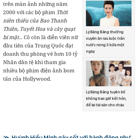
trên màn ảnh những năm
2000 với các bộ phim
Thời
niên thiếu của Bao Thanh
Thiên, Tuyết Hoa và cây quạt
Lý Băng Băng thường
bí mật
... Cô còn là diễn viên nữ
xuyên ăn rau luộc trần
đầu tiên của Trung Quốc đạt
nước nóng 3 bữa một
ngày
doanh thu phòng vé hơn 10 tỷ
Nhân dân tệ khi tham gia
nhiều bộ phim điện ảnh bom
tấn của Hollywood.
Lý Băng Băng tuyên bố
không bao giờ kết hôn,
để lại tài sản cho cháu
Huỳnh Hiểu Minh gây sốt với hành động như