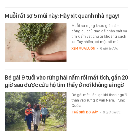
Muỗi rất sợ 5 mùi này: Hãy xịt quanh nhà ngay!
Muỗi sử dụng khứu giác làm
công cụ chủ đạo để nhận biết và
tìm kiếm vật chủ từ khoảng cách
xa. Tuy nhiên, có một số mùi…
XEM MUA LUÔN
-
6 giờ trước
Bé gái 9 tuổi vào rừng hái nấm rồi mất tích, gần 20
giờ sau được cứu hộ tìm thấy ở nơi không ai ngờ
Bé gái mất liên lạc khi theo người
thân vào rừng ở Vân Nam, Trung
Quốc.
THẾ GIỚI ĐÓ ĐÂY
-
6 giờ trước