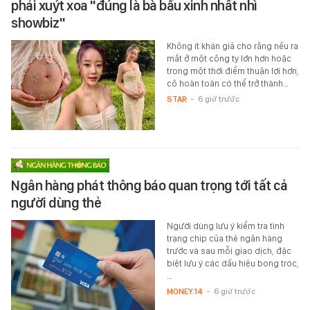
phải xuýt xoa "đúng là bà bầu xinh nhất nhì
showbiz"
Không ít khán giả cho rằng nếu ra
mắt ở một công ty lớn hơn hoặc
trong một thời điểm thuận lợi hơn,
cô hoàn toàn có thể trở thành…
STAR
-
6 giờ trước
Ngân hàng phát thông báo quan trọng tới tất cả
người dùng thẻ
Người dùng lưu ý kiểm tra tình
trạng chip của thẻ ngân hàng
trước và sau mỗi giao dịch, đặc
biệt lưu ý các dấu hiệu bong tróc,
…
MONEY.14
-
6 giờ trước