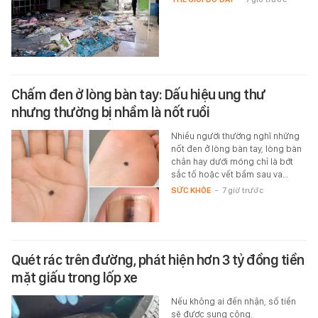
Chấm đen ở lòng bàn tay: Dấu hiệu ung thư
nhưng thường bị nhầm là nốt ruồi
Nhiều người thường nghĩ những
nốt đen ở lòng bàn tay, lòng bàn
chân hay dưới móng chỉ là bớt
sắc tố hoặc vết bầm sau va…
SỨC KHỎE
-
7 giờ trước
Quét rác trên đường, phát hiện hơn 3 tỷ đồng tiền
mặt giấu trong lốp xe
Nếu không ai đến nhận, số tiền
sẽ được sung công.