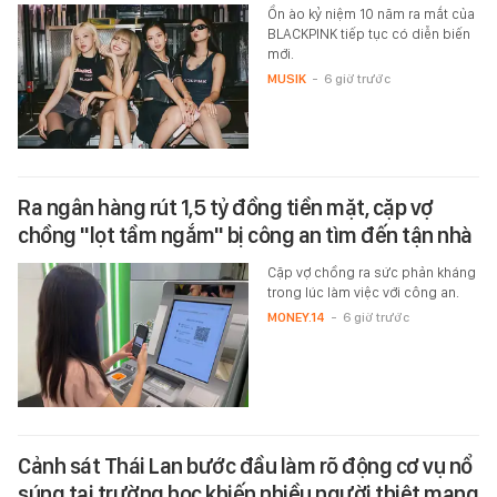
Ồn ào kỷ niệm 10 năm ra mắt của
BLACKPINK tiếp tục có diễn biến
mới.
MUSIK
-
6 giờ trước
Ra ngân hàng rút 1,5 tỷ đồng tiền mặt, cặp vợ
chồng "lọt tầm ngắm" bị công an tìm đến tận nhà
Cặp vợ chồng ra sức phản kháng
trong lúc làm việc với công an.
MONEY.14
-
6 giờ trước
Cảnh sát Thái Lan bước đầu làm rõ động cơ vụ nổ
súng tại trường học khiến nhiều người thiệt mạng