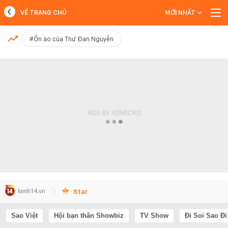
VỀ TRANG CHỦ
MỚI NHẤT
MỚI NHẤT
#Ồn ào của Thư Đan Nguyễn
Xem thêm
Star
Sao Việt
Hội bạn thân Showbiz
TV Show
Đi Soi Sao Đi