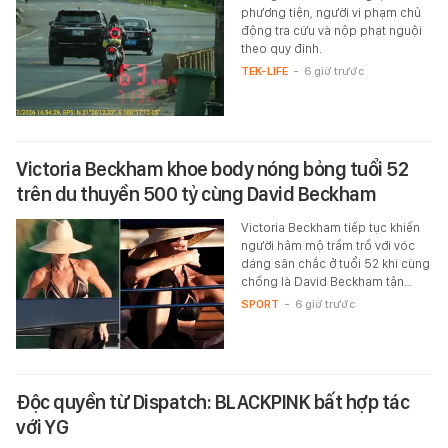
phương tiện, người vi phạm chủ
động tra cứu và nộp phạt nguội
theo quy định.
TEK-LIFE
-
6 giờ trước
Victoria Beckham khoe body nóng bỏng tuổi 52
trên du thuyền 500 tỷ cùng David Beckham
Victoria Beckham tiếp tục khiến
người hâm mộ trầm trồ với vóc
dáng săn chắc ở tuổi 52 khi cùng
chồng là David Beckham tận…
SPORT
-
6 giờ trước
Độc quyền từ Dispatch: BLACKPINK bất hợp tác
với YG