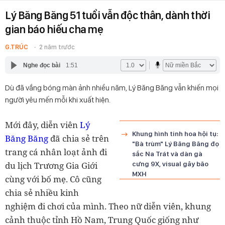
Lý Băng Băng 51 tuổi vẫn độc thân, dành thời
gian báo hiếu cha mẹ
G.TRÚC
2 năm trước
Nghe đọc bài
1:51
Dù đã vắng bóng màn ảnh nhiều năm, Lý Băng Băng vẫn khiến mọi
người yêu mến mỗi khi xuất hiện.
Mới đây, diễn viên
Lý
Khung hình tinh hoa hội tụ:
Băng Băng
đã chia sẻ trên
"Bà trùm" Lý Băng Băng đọ
trang cá nhân loạt ảnh đi
sắc Na Trát và dàn gà
du lịch Trương Gia Giới
cưng 9X, visual gây bão
MXH
cùng với bố mẹ. Cô cũng
chia sẻ nhiều kinh
nghiệm đi chơi của mình. Theo nữ diễn viên, khung
cảnh thuộc tỉnh Hồ Nam, Trung Quốc giống như