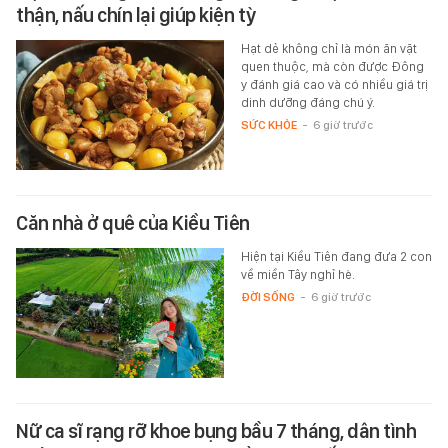
thận, nấu chín lại giúp kiện tỳ
Hạt dẻ không chỉ là món ăn vặt
quen thuộc, mà còn được Đông
y đánh giá cao và có nhiều giá trị
dinh dưỡng đáng chú ý.
SỨC KHỎE
-
6 giờ trước
Căn nhà ở quê của Kiều Tiên
Hiện tại Kiều Tiên đang đưa 2 con
về miền Tây nghỉ hè.
ĐỜI SỐNG
-
6 giờ trước
Nữ ca sĩ rạng rỡ khoe bụng bầu 7 tháng, dân tình