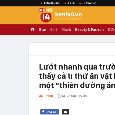
EMAGAZINE
ID.14
SHOWLIVE
Star
Ciné
Musik
Beauty & Fashion
Đời
Lướt nhanh qua trườ
thấy cả tỉ thứ ăn vặ
một "thiên đường ă
ANH NINH,
14:25 05/10/2018
Chia sẻ