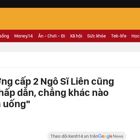
 sống
Money.14
Ăn - Chơi - Đi
Xã hội
Sức khỏe
Tek-life
Học
ng cấp 2 Ngô Sĩ Liên cũng
t hấp dẫn, chẳng khác nào
n uống"
Theo dõi Kenh14.vn trên