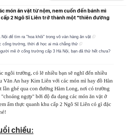
các món ăn vặt từ nộm, nem cuốn đến bánh mì
cấp 2 Ngô Sĩ Liên trở thành một "thiên đường
Nội để tìm ra "hoa khôi" trong vô vàn hàng ăn vặt
 cổng trường, thời đi học ai mà chẳng thử
người mê ở cổng trường cấp 3 Hà Nội, bạn đã thử hết chưa?
 ngôi trường, có lẽ nhiều bạn sẽ nghĩ đến nhiều
hu Văn An hay Kim Liên với các món mì hay đồ Hàn
t lần ghé qua con đường Hàm Long, nơi có trường
bị "choáng ngợp" bởi độ đa dạng các món ăn vặt ở
em ẩm thực quanh khu cấp 2 Ngô Sĩ Liên có gì đặc
hé!
ổi chiều: