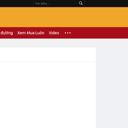
 đường
Xem Mua Luôn
Video