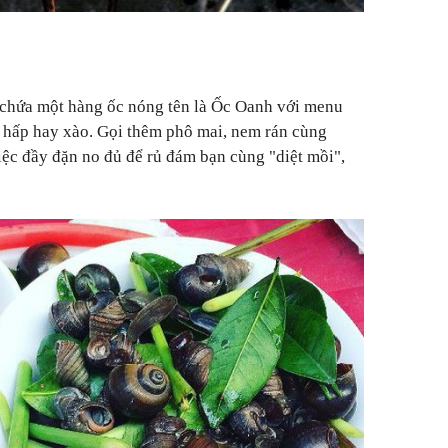
chứa một hàng ốc nóng tên là Ốc Oanh với menu
 hấp hay xào. Gọi thêm phô mai, nem rán cùng
iệc đầy đặn no đủ để rủ đám bạn cùng "diệt mồi",