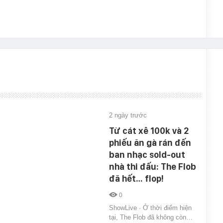
2 ngày trước
Từ cát xê 100k và 2
phiếu ăn gà rán đến
ban nhạc sold-out
nhà thi đấu: The Flob
đã hết… flop!
0
ShowLive · Ở thời điểm hiện
tại, The Flob đã không còn…