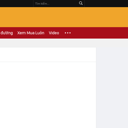
 đường
Xem Mua Luôn
Video