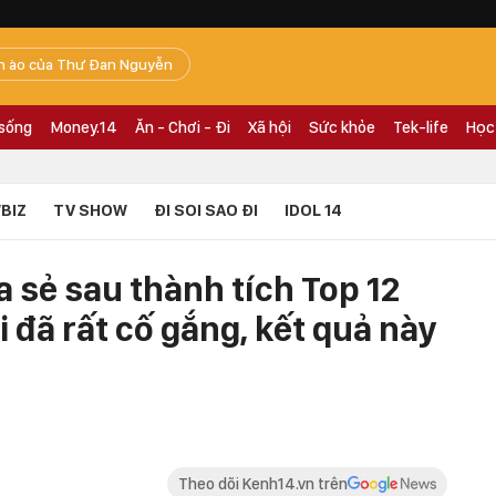
n ào của Thư Đan Nguyễn
 sống
Money.14
Ăn - Chơi - Đi
Xã hội
Sức khỏe
Tek-life
Học
BIZ
TV SHOW
ĐI SOI SAO ĐI
IDOL 14
 sẻ sau thành tích Top 12
i đã rất cố gắng, kết quả này
Theo dõi Kenh14.vn trên