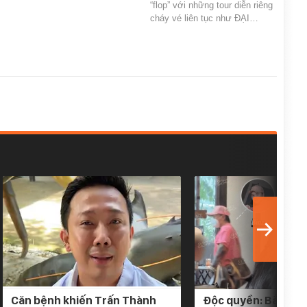
“flop” với những tour diễn riêng
cháy vé liên tục như ĐẠI…
Căn bệnh khiến Trấn Thành
Độc quyền: Bắt gặp 