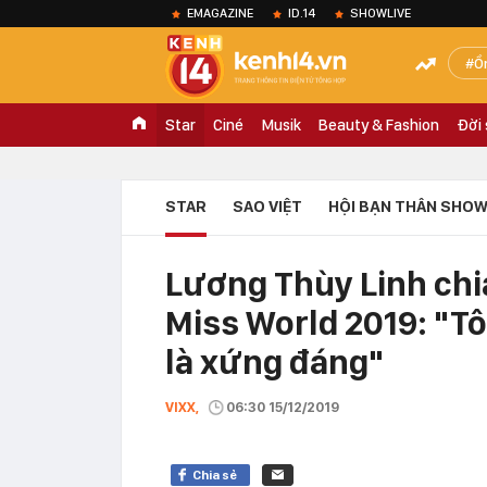
EMAGAZINE
ID.14
SHOWLIVE
Ồ
Star
Ciné
Musik
Beauty & Fashion
Đời
STAR
SAO VIỆT
HỘI BẠN THÂN SHOW
Lương Thùy Linh chia
Miss World 2019: "Tô
là xứng đáng"
VIXX,
06:30 15/12/2019
Chia sẻ