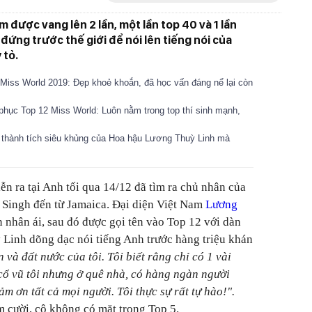
m được vang lên 2 lần, một lần top 40 và 1 lần
 đứng trước thế giới để nói lên tiếng nói của
 tỏ.
iss World 2019: Đẹp khoẻ khoắn, đã học vấn đáng nể lại còn
phục Top 12 Miss World: Luôn nằm trong top thí sinh mạnh,
ng thành tích siêu khủng của Hoa hậu Lương Thuỳ Linh mà
ễn ra tại Anh tối qua 14/12 đã tìm ra chủ nhân của
 Singh đến từ Jamaica. Đại diện Việt Nam
Lương
n nhân ái, sau đó được gọi tên vào Top 12 với dàn
Linh dõng dạc nói tiếng Anh trước hàng triệu khán
n và đất nước của tôi. Tôi biết rằng chỉ có 1 vài
 cổ vũ tôi nhưng ở quê nhà, có hàng ngàn người
ảm ơn tất cả mọi người. Tôi thực sự rất tự hào!".
cười, cô không có mặt trong Top 5.