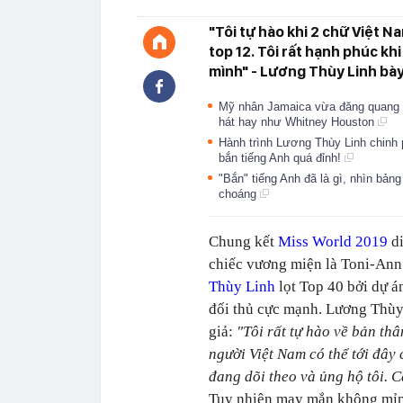
"Tôi tự hào khi 2 chữ Việt Na
top 12. Tôi rất hạnh phúc khi
mình" - Lương Thùy Linh bày
Mỹ nhân Jamaica vừa đăng quang M
hát hay như Whitney Houston
Hành trình Lương Thùy Linh chinh 
bắn tiếng Anh quá đỉnh!
"Bắn" tiếng Anh đã là gì, nhìn bả
choáng
Chung kết
Miss World 2019
di
chiếc vương miện là Toni-Ann
Thùy Linh
lọt Top 40 bởi dự á
đối thủ cực mạnh. Lương Thùy 
giả:
"Tôi rất tự hào về bản thâ
người Việt Nam có thể tới đây
đang dõi theo và ủng hộ tôi. C
Tuy nhiên may mắn không mỉm 