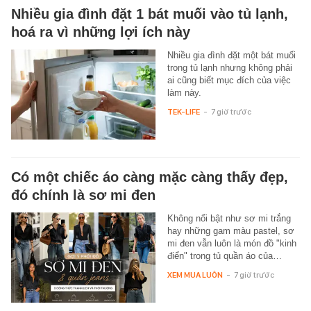
Nhiều gia đình đặt 1 bát muối vào tủ lạnh,
hoá ra vì những lợi ích này
Nhiều gia đình đặt một bát muối
trong tủ lạnh nhưng không phải
ai cũng biết mục đích của việc
làm này.
TEK-LIFE
-
7 giờ trước
Có một chiếc áo càng mặc càng thấy đẹp,
đó chính là sơ mi đen
Không nổi bật như sơ mi trắng
hay những gam màu pastel, sơ
mi đen vẫn luôn là món đồ "kinh
điển" trong tủ quần áo của…
XEM MUA LUÔN
-
7 giờ trước