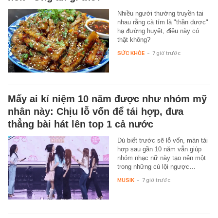
Nhiều người thường truyền tai
nhau rằng cà tím là "thần dược"
hạ đường huyết, điều này có
thật không?
SỨC KHỎE
-
7 giờ trước
Mấy ai kỉ niệm 10 năm được như nhóm mỹ
nhân này: Chịu lỗ vốn để tái hợp, đưa
thẳng bài hát lên top 1 cả nước
Dù biết trước sẽ lỗ vốn, màn tái
hợp sau gần 10 năm vẫn giúp
nhóm nhạc nữ này tạo nên một
trong những cú lội ngược…
MUSIK
-
7 giờ trước