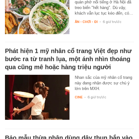
quán phở nổi tiếng ở Hà Nội đã
treo biển "hết hàng". Dù vậy,
khách vẫn lục tục kéo đến, có…
ĂN - CHƠI - ĐI
-
6 giờ trước
Phát hiện 1 mỹ nhân cổ trang Việt đẹp như
bước ra từ tranh lụa, một ánh nhìn thoáng
qua cũng mê hoặc hàng triệu người
Nhan sắc của mỹ nhân cổ trang
này đang nhận được sự chú ý
lớn trên MXH.
CINE
-
6 giờ trước
Bảo mẫu thừa nhận dùng dây thun bắn vào