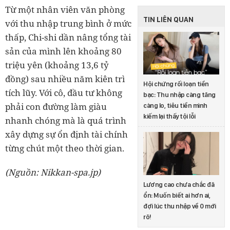
Từ một nhân viên văn phòng
TIN LIÊN QUAN
với thu nhập trung bình ở mức
thấp, Chi-shi dần nâng tổng tài
sản của mình lên khoảng 80
triệu yên (khoảng 13,6 tỷ
đồng) sau nhiều năm kiên trì
Hội chứng rối loạn tiền
tích lũy. Với cô, đầu tư không
bạc: Thu nhập càng tăng
phải con đường làm giàu
càng lo, tiêu tiền mình
kiếm lại thấy tội lỗi
nhanh chóng mà là quá trình
xây dựng sự ổn định tài chính
từng chút một theo thời gian.
(Nguồn: Nikkan-spa.jp)
Lương cao chưa chắc đã
ổn: Muốn biết ai hơn ai,
đợi lúc thu nhập về 0 mới
rõ!