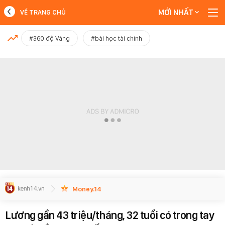
MỚI NHẤT
VỀ TRANG CHỦ
MỚI NHẤT
#360 độ Vàng
#bài học tài chính
Xem thêm
Money.14
Lương gần 43 triệu/tháng, 32 tuổi có trong tay