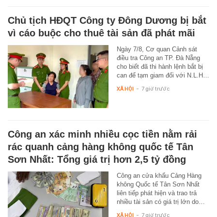
Chủ tịch HĐQT Công ty Đông Dương bị bắt
vì cáo buộc cho thuê tài sản đã phát mãi
Ngày 7/8, Cơ quan Cảnh sát
điều tra Công an TP. Đà Nẵng
cho biết đã thi hành lệnh bắt bị
can để tạm giam đối với N.L.H…
XÃ HỘI
-
7 giờ trước
Công an xác minh nhiều cọc tiền nằm rải
rác quanh cảng hàng không quốc tế Tân
Sơn Nhất: Tổng giá trị hơn 2,5 tỷ đồng
Công an cửa khẩu Cảng Hàng
không Quốc tế Tân Sơn Nhất
liên tiếp phát hiện và trao trả
nhiều tài sản có giá trị lớn do…
XÃ HỘI
-
7 giờ trước