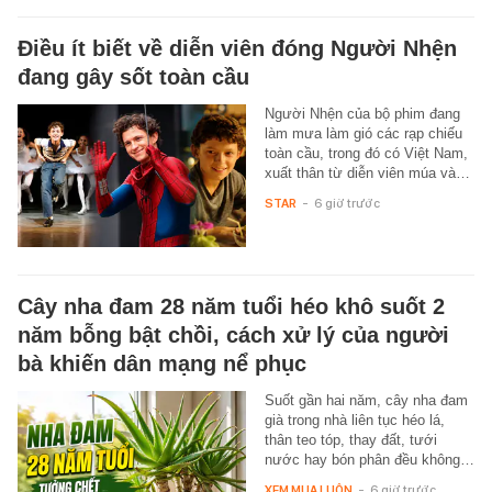
Điều ít biết về diễn viên đóng Người Nhện
đang gây sốt toàn cầu
Người Nhện của bộ phim đang
làm mưa làm gió các rạp chiếu
toàn cầu, trong đó có Việt Nam,
xuất thân từ diễn viên múa và…
STAR
-
6 giờ trước
Cây nha đam 28 năm tuổi héo khô suốt 2
năm bỗng bật chồi, cách xử lý của người
bà khiến dân mạng nể phục
Suốt gần hai năm, cây nha đam
già trong nhà liên tục héo lá,
thân teo tóp, thay đất, tưới
nước hay bón phân đều không…
XEM MUA LUÔN
-
6 giờ trước