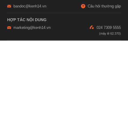
bandoc@kenh14.vn
Câu hỏi thường gặp
HỢP TÁC NỘI DUNG
marketing@kenh14.vn
024 7309 5555
HỖ TRỢ QUẢNG CÁO
giaitrixahoi@admicro.vn
02473007108
TRỤ SỞ HÀ NỘI
Tầng 21, Tòa nhà Center Building, Hapulico Complex, Số 01, phố
Nguyễn Huy Tưởng, phường Thanh Xuân, thành phố Hà Nội
TRỤ SỞ TP.HỒ CHÍ MINH
Tầng 4, Tòa nhà 123, số 127 Võ Văn Tần, Phường Xuân Hòa, TPHCM
Giấy phép thiết lập trang thông tin điện tử tổng hợp trên mạng số
2215/GP-TTĐT do Sở Thông tin và Truyền thông Hà Nội cấp ngày 10