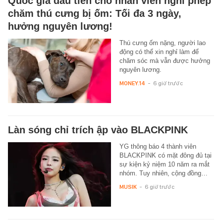
Quốc gia đầu tiên cho nhân viên nghỉ phép
chăm thú cưng bị ốm: Tối đa 3 ngày,
hưởng nguyên lương!
Thú cưng ốm nặng, người lao
động có thể xin nghỉ làm để
chăm sóc mà vẫn được hưởng
nguyên lương.
MONEY.14
-
6 giờ trước
Làn sóng chỉ trích ập vào BLACKPINK
YG thông báo 4 thành viên
BLACKPINK có mặt đông đủ tại
sự kiện kỷ niệm 10 năm ra mắt
nhóm. Tuy nhiên, cộng đồng…
MUSIK
-
6 giờ trước