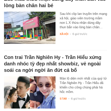
lòng bàn chân hai bé
Sau khi clip lan truyền trên mạng
xã hội, giáo viên trường mầm
non L.X thừa nhận dùng dây
thun bắn vào lòng bàn chân…
XÃ HỘI
-
6 giờ trước
Con trai Trần Nghiên Hy - Trần Hiểu xứng
danh nhóc tỳ đẹp nhất showbiz, vẻ ngoài
soái ca ngời ngời ăn đứt cả bố
Màn lộ diện mới nhất của quý tử
Trần Nghiên Hy - Trần Hiểu đã
khiến cho công chúng phải há
hốc mồm.
STAR
-
6 giờ trước