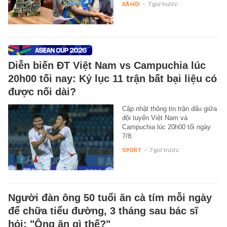
XÃ HỘI
-
7 giờ trước
Diễn biến ĐT Việt Nam vs Campuchia lúc
20h00 tối nay: Kỷ lục 11 trận bất bại liệu có
được nối dài?
Cập nhật thông tin trận đấu giữa
đội tuyển Việt Nam và
Campuchia lúc 20h00 tối ngày
7/8.
SPORT
-
7 giờ trước
Người đàn ông 50 tuổi ăn cà tím mỗi ngày
để chữa tiểu đường, 3 tháng sau bác sĩ
hỏi: "Ông ăn gì thế?"