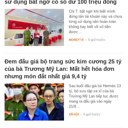
sử dụng bất ngờ có số dư 100 triệu đồng
Chị T. bất ngờ khi biết mình
đứng tên tài khoản này và chưa
từng sử dụng nên hoàn toàn
không hay biết về số tiền
được…
MONEY.14
-
5 giờ trước
Đem đấu giá bộ trang sức kim cương 25 tỷ
của bà Trương Mỹ Lan: Mất hết hóa đơn
nhưng món đắt nhất giá 9,4 tỷ
Sau buổi đấu giá túi Hermès 13
tỷ, bộ sưu tập xa xỉ của bà
Trương Mỹ Lan tiếp tục được
mang ra đấu giá vào ngày
21/8…
XÃ HỘI
-
5 giờ trước