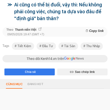
Ai cũng có thể bị đuổi, vậy thì: Nếu không
phải công việc, chúng ta dựa vào đâu để
"định giá" bản thân?
Theo
Thanh niên Việt
Copy link
09/05/2026 19:47 (GMT +7)
Tags
Tiết Kiệm
Đầu Tư
Tài Sản
Thu Nhập
Theo dõi Kenh14.vn trên
Chia sẻ
Sao chép link
CÙNG MỤC
ĐANG HOT