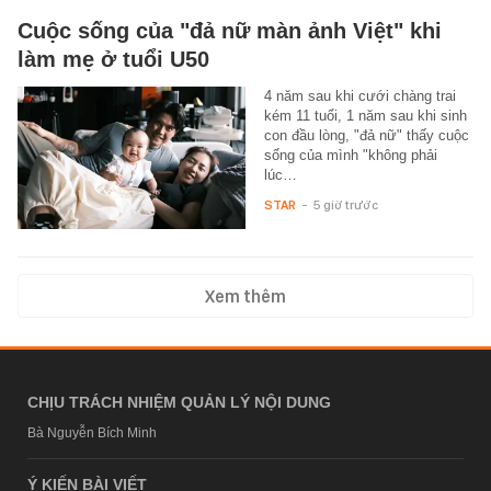
Cuộc sống của "đả nữ màn ảnh Việt" khi
làm mẹ ở tuổi U50
4 năm sau khi cưới chàng trai
kém 11 tuổi, 1 năm sau khi sinh
con đầu lòng, "đả nữ" thấy cuộc
sống của mình "không phải
lúc…
STAR
-
5 giờ trước
Xem thêm
CHỊU TRÁCH NHIỆM QUẢN LÝ NỘI DUNG
Bà Nguyễn Bích Minh
Ý KIẾN BÀI VIẾT