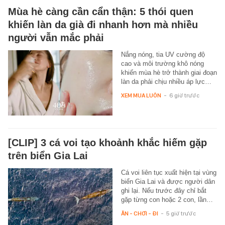
Mùa hè càng cần cẩn thận: 5 thói quen
khiến làn da già đi nhanh hơn mà nhiều
người vẫn mắc phải
Nắng nóng, tia UV cường độ
cao và môi trường khô nóng
khiến mùa hè trở thành giai đoạn
làn da phải chịu nhiều áp lực…
XEM MUA LUÔN
-
6 giờ trước
[CLIP] 3 cá voi tạo khoảnh khắc hiếm gặp
trên biển Gia Lai
Cá voi liên tục xuất hiện tại vùng
biển Gia Lai và được người dân
ghi lại. Nếu trước đây chỉ bắt
gặp từng con hoặc 2 con, lần…
ĂN - CHƠI - ĐI
-
5 giờ trước