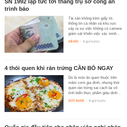
SN 1992 lập tức tới thẳng trụ sở công an
trình báo
Tài sản không kèm giấy tờ,
thông tin cá nhân và khu vực
xảy ra sự việc không có camera
giám sát khiến việc xác minh…
XÃ HỘI
-
6 giờ trước
4 thói quen khi rán trứng CẦN BỎ NGAY
Dù là món ăn quen thuộc trên
mâm cơm gia đình, nhưng thói
quen rán trứng sai cách lại vô
tình biến thực phẩm giàu dinh…
SỨC KHỎE
-
6 giờ trước