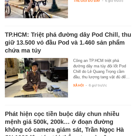
THẾ GIỚI ĐÓ ĐÂY
-
6 giờ trước
TP.HCM: Triệt phá đường dây Pod Chill, thu
giữ 13.500 vỏ đầu Pod và 1.460 sản phẩm
chứa ma túy
Công an TP.HCM triệt phá
đường dây ma túy đội lốt Pod
Chill do Lê Quang Trọng cầm
đầu, thu lượng tang vật đủ để…
XÃ HỘI
-
6 giờ trước
Phát hiện cọc tiền buộc dây chun nhiều
mệnh giá 500k, 200k… ở đoạn đường
không có camera giám sát, Trần Ngọc Hà