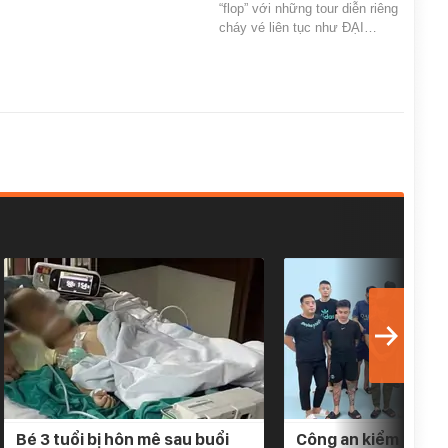
“flop” với những tour diễn riêng
cháy vé liên tục như ĐẠI…
Bé 3 tuổi bị hôn mê sau buổi
Công an kiểm tra 5 