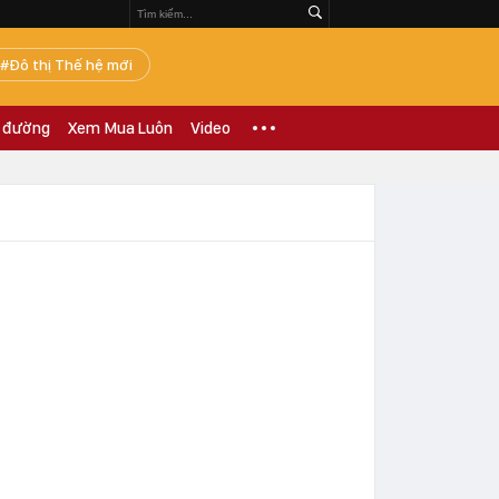
Đô thị Thế hệ mới
 đường
Xem Mua Luôn
Video