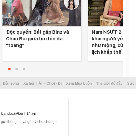
Độc quyền: Bắt gặp Binz và
Nam NSƯT 2 lần đò
Châu Bùi giữa tin đồn đã
khai người yêu SN 
"toang"
như mộng, cùng nh
lịch khắp thế gian
Đời sống
Xã hội
Ăn - Chơi - Đi
Xem Mua Luôn
Thế giới đó đây
Sức 
bandoc@kenh14.vn
ửi thông tin và góp ý cho chúng tôi.