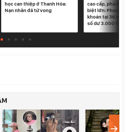
học can thiệp ở Thanh Hóa:
cao cấp, phá chuyê
Nạn nhân đã tử vong
biệt lớn: Phong tỏa
khoản tại 36 ngân h
số dư 3.000 tỷ
ÂM