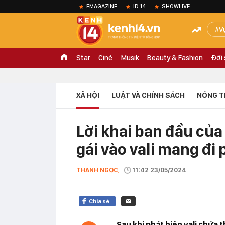
EMAGAZINE
ID.14
SHOWLIVE
V
Star
Ciné
Musik
Beauty & Fashion
Đời
XÃ HỘI
LUẬT VÀ CHÍNH SÁCH
NÓNG T
Lời khai ban đầu của
gái vào vali mang đi
THANH NGỌC,
11:42 23/05/2024
Chia sẻ
Sau khi phát hiện vali chứa 