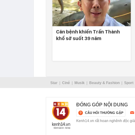
Căn bệnh khiến Trấn Thành
khổ sở suốt 39 năm
Star
Ciné
Musik
Beauty & Fashion
Sport
ĐÓNG GÓP NỘI DUNG
CÂU HỎI THƯỜNG GẶP
Kenh14.vn rất hoan nghênh độc giả g