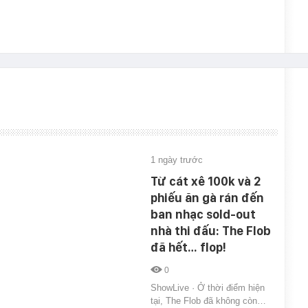
1 ngày trước
Từ cát xê 100k và 2
phiếu ăn gà rán đến
ban nhạc sold-out
nhà thi đấu: The Flob
đã hết… flop!
0
ShowLive · Ở thời điểm hiện
tại, The Flob đã không còn…