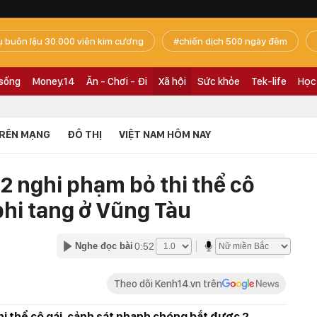
ụ buôn lậu 30.000 viên kim cương
chiến dịch 500 ngày đêm
 sống
Money.14
Ăn - Chơi - Đi
Xã hội
Sức khỏe
Tek-life
Học
RÊN MẠNG
ĐÔ THỊ
VIỆT NAM HÔM NAY
 2 nghi phạm bỏ thi thể cô
 phi tang ở Vũng Tàu
0:52
Nghe đọc bài
Theo dõi Kenh14.vn trên
thi thể cô gái, cảnh sát nhanh chóng bắt được 2