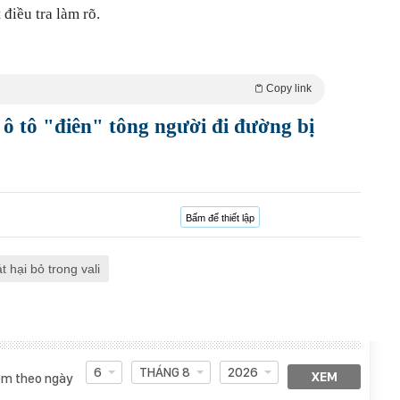
điều tra làm rõ.
Copy link
 ô tô "điên" tông người đi đường bị
Bấm để thiết lập
át hại bỏ trong vali
6
THÁNG 8
2026
XEM
m theo ngày