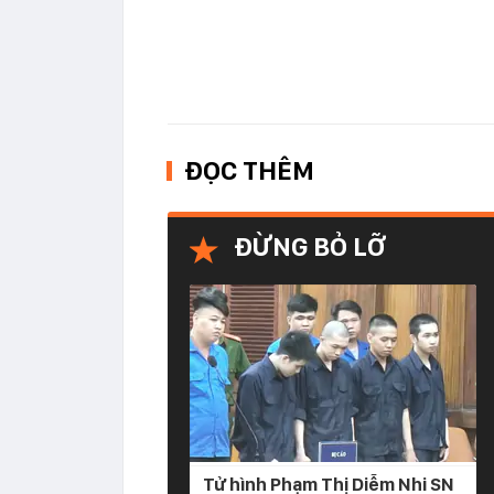
ĐỌC THÊM
ĐỪNG BỎ LỠ
Tử hình Phạm Thị Diễm Nhi SN