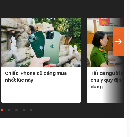
Chiếc iPhone cũ đáng mua
Tất cả người dân có
nhất lúc này
chú ý quy định mới 
dụng