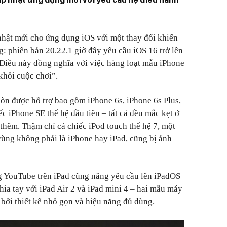
nhật mới cho ứng dụng iOS với một thay đổi khiến
: phiên bản 20.22.1 giờ đây yêu cầu iOS 16 trở lên
. Điều này đồng nghĩa với việc hàng loạt mẫu iPhone
 khỏi cuộc chơi”.
còn được hỗ trợ bao gồm iPhone 6s, iPhone 6s Plus,
ếc iPhone SE thế hệ đầu tiên – tất cả đều mắc kẹt ở
thêm. Thậm chí cả chiếc iPod touch thế hệ 7, một
 cùng không phải là iPhone hay iPad, cũng bị ảnh
g YouTube trên iPad cũng nâng yêu cầu lên iPadOS
chia tay với iPad Air 2 và iPad mini 4 – hai mẫu máy
bởi thiết kế nhỏ gọn và hiệu năng đủ dùng.