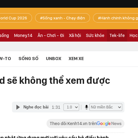
orld Cup 2026
Sống xanh - Chạy điện
Hành chính không g
 sống
Money.14
Ăn - Chơi - Đi
Xã hội
Sức khỏe
Tek-life
Học
W-TO
SỐNG SỐ
UNBOX
XEM XE
ad sẽ không thể xem được
1:31
Nghe đọc bài
Theo dõi Kenh14.vn trên
p nhật ứng dụng mới với yêu cầu hệ điều hành