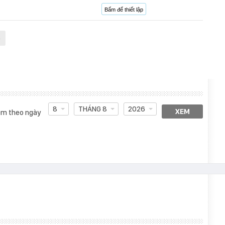
Bấm để thiết lập
e
8
THÁNG 8
2026
XEM
m theo ngày