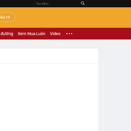
iấy tờ
 đường
Xem Mua Luôn
Video