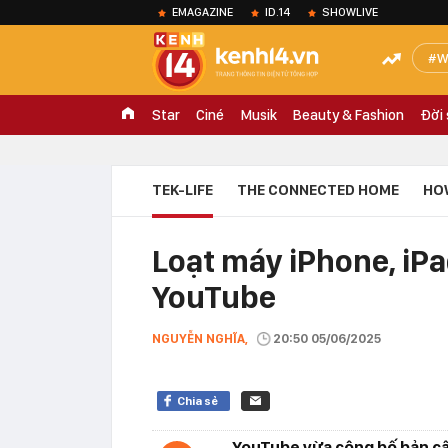
EMAGAZINE
ID.14
SHOWLIVE
W
Star
Ciné
Musik
Beauty & Fashion
Đời
TEK-LIFE
THE CONNECTED HOME
HO
Loạt máy iPhone, iP
YouTube
NGUYỄN NGHĨA,
20:50 05/06/2025
Chia sẻ
YouTube vừa công bố bản cậ