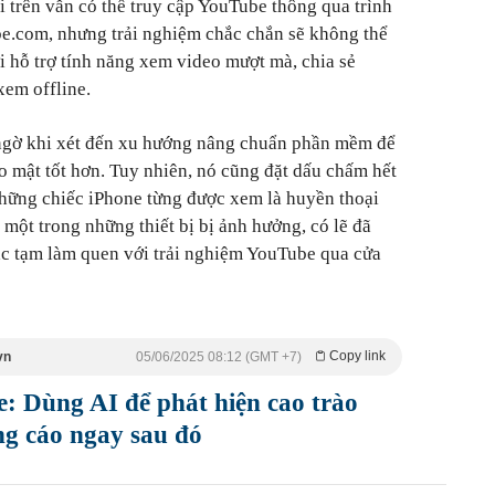
i trên vẫn có thể truy cập YouTube thông qua trình
be.com, nhưng trải nghiệm chắc chắn sẽ không thể
i hỗ trợ tính năng xem video mượt mà, chia sẻ
xem offline.
ngờ khi xét đến xu hướng nâng chuẩn phần mềm để
o mật tốt hơn. Tuy nhiên, nó cũng đặt dấu chấm hết
những chiếc iPhone từng được xem là huyền thoại
một trong những thiết bị bị ảnh hưởng, có lẽ đã
ặc tạm làm quen với trải nghiệm YouTube qua cửa
Copy link
vn
05/06/2025 08:12 (GMT +7)
 Dùng AI để phát hiện cao trào
g cáo ngay sau đó