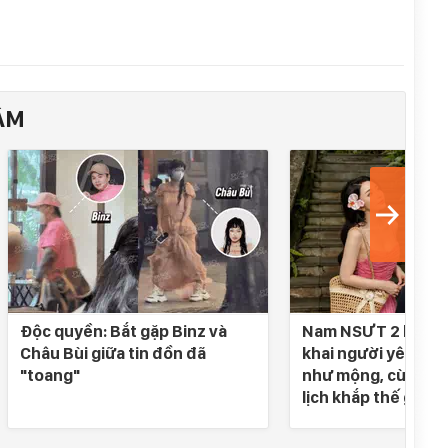
ÂM
Độc quyền: Bắt gặp Binz và
Nam NSƯT 2 lần đò
Châu Bùi giữa tin đồn đã
khai người yêu SN 
"toang"
như mộng, cùng nh
lịch khắp thế gian