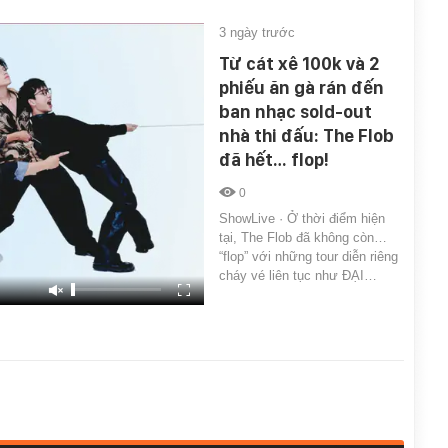
3 ngày trước
Từ cát xê 100k và 2
phiếu ăn gà rán đến
ban nhạc sold-out
nhà thi đấu: The Flob
đã hết… flop!
0
ShowLive · Ở thời điểm hiện
tại, The Flob đã không còn…
“flop” với những tour diễn riêng
cháy vé liên tục như ĐẠI…