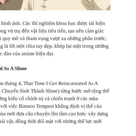
hình ảnh. Các thí nghiệm khoa học được tái hiện
ng vũ trụ đến vật liệu tiên tiến, tạo nên cảm giác
i quy mô và tham vọng vượt xa những phần trước,
là lời một chia tay đẹp, khép lại một trong những
c đáo của anime hiện đại.
d As A Slime
ầu tháng 4, That Time I Got Reincarnated As A
Đã Chuyển Sinh Thành Slime) từng bước mở rộng thế
ng biến cố chính trị và chiến tranh ở các mùa
 với việc Rimuru Tempest khẳng định vị thế của
ùa mới đưa câu chuyện lên tầm cao hơn: xây dựng
ái vật, đồng thời đối mặt với những thế lực mới