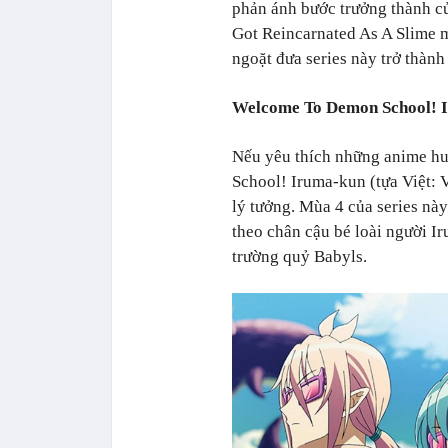
phản ánh bước trưởng thành củ
Got Reincarnated As A Slime m
ngoặt đưa series này trở thàn
Welcome To Demon School! 
Nếu yêu thích những anime hu
School! Iruma-kun (tựa Việt: 
lý tưởng. Mùa 4 của series này
theo chân cậu bé loài người Ir
trường quỷ Babyls.