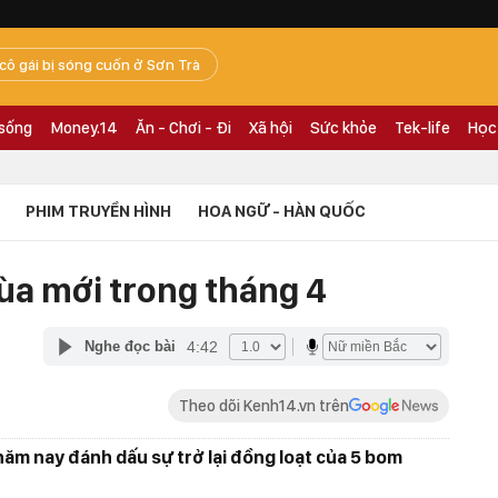
 cô gái bị sóng cuốn ở Sơn Trà
 sống
Money.14
Ăn - Chơi - Đi
Xã hội
Sức khỏe
Tek-life
Học
PHIM TRUYỀN HÌNH
HOA NGỮ - HÀN QUỐC
ùa mới trong tháng 4
4:42
Nghe đọc bài
Theo dõi Kenh14.vn trên
ăm nay đánh dấu sự trở lại đồng loạt của 5 bom