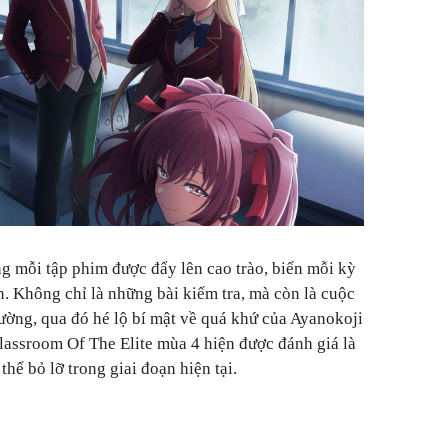
ong mỗi tập phim được đẩy lên cao trào, biến mỗi kỳ
ện. Không chỉ là những bài kiểm tra, mà còn là cuộc
ường, qua đó hé lộ bí mật về quá khứ của Ayanokoji
Classroom Of The Elite mùa 4 hiện được đánh giá là
ể bỏ lỡ trong giai đoạn hiện tại.