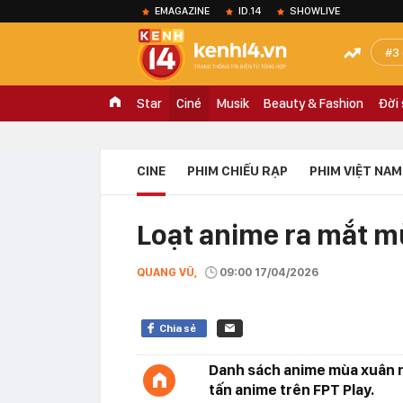
EMAGAZINE
ID.14
SHOWLIVE
3
Star
Ciné
Musik
Beauty & Fashion
Đời
CINE
PHIM CHIẾU RẠP
PHIM VIỆT NAM
Loạt anime ra mắt m
QUANG VŨ,
09:00 17/04/2026
Chia sẻ
Danh sách anime mùa xuân n
tấn anime trên FPT Play.