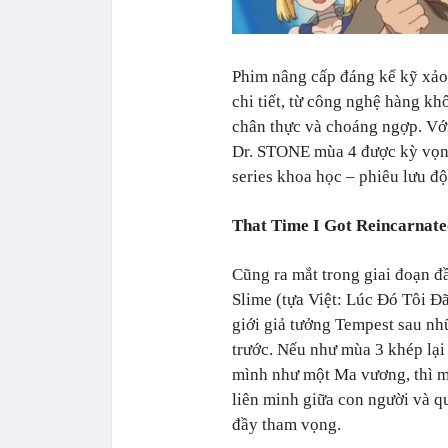
Phim nâng cấp đáng kể kỹ xảo 
chi tiết, từ công nghệ hàng khô
chân thực và choáng ngợp. Vớ
Dr. STONE mùa 4 được kỳ vọng 
series khoa học – phiêu lưu độ
That Time I Got Reincarnate
Cũng ra mắt trong giai đoạn đ
Slime (tựa Việt: Lúc Đó Tôi 
giới giả tưởng Tempest sau nhữ
trước. Nếu như mùa 3 khép lại
mình như một Ma vương, thì m
liên minh giữa con người và qu
đầy tham vọng.