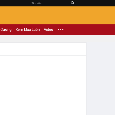
 đường
Xem Mua Luôn
Video