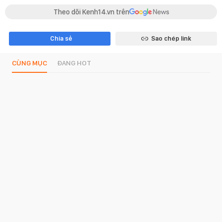
Theo dõi Kenh14.vn trên
Chia sẻ
Sao chép link
CÙNG MỤC
ĐANG HOT