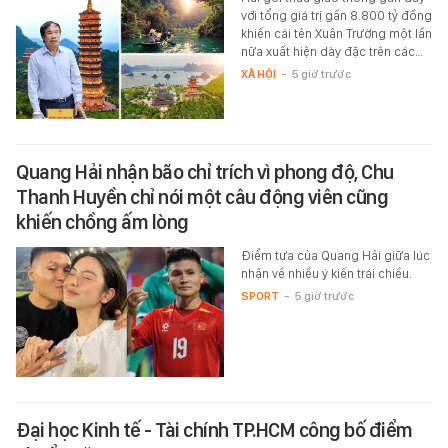
với tổng giá trị gần 8.800 tỷ đồng
khiến cái tên Xuân Trường một lần
nữa xuất hiện dày đặc trên các…
XÃ HỘI
-
5 giờ trước
Quang Hải nhận bão chỉ trích vì phong độ, Chu
Thanh Huyền chỉ nói một câu động viên cũng
khiến chồng ấm lòng
Điểm tựa của Quang Hải giữa lúc
nhận về nhiều ý kiến trái chiều.
SPORT
-
5 giờ trước
Đại học Kinh tế - Tài chính TP.HCM công bố điểm