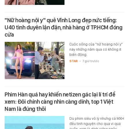
"Nữ hoàng nội y" quê Vĩnh Long đẹp nức tiếng:
U40 tình duyên lận đận, nhà hàng ở TP.HCM đóng
cửa
Cuộc sống của "nữ hoàng nội y"
này những năm qua có không ít
biến động.
STAR
-
7 giờ trước
Phim Hàn quá hay khiến netizen gác lại lí trí để
xem: Đôi chính càng nhìn càng dính, top 1 Việt
Nam là đúng thôi
Dù phim siêu vô lý nhưng cả MXH
đều tình nguyện cho qua vì quá
cuốn, xem là dính cứng ngắc.