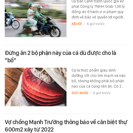
Ủy ban Cạnh tranh Quốc gia xử
phạt Công ty TNHH Grab 1,36 tỷ
đồng do 6 hành vi vi phạm quy
định về bảo vệ quyền lợi người…
XÃ HỘI
-
6 giờ trước
Đừng ăn 2 bộ phận này của cá dù được cho là
"bổ"
Cá là thực phẩm giàu dinh
dưỡng, tốt cho tim mạch và não
bộ, nhưng không phải bộ phận
nào của cá cũng nên ăn. Có 2…
SỨC KHỎE
-
6 giờ trước
Vợ chồng Mạnh Trường thông báo về căn biệt thự
600m2 xây từ 2022