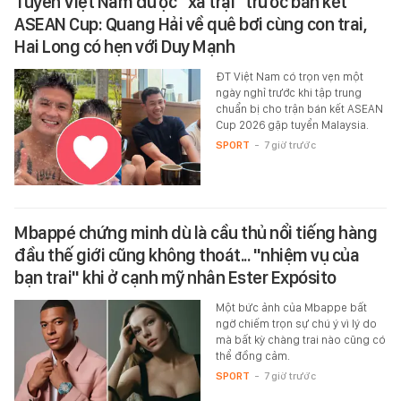
Tuyển Việt Nam được "xả trại" trước bán kết
ASEAN Cup: Quang Hải về quê bơi cùng con trai,
Hai Long có hẹn với Duy Mạnh
ĐT Việt Nam có trọn vẹn một
ngày nghỉ trước khi tập trung
chuẩn bị cho trận bán kết ASEAN
Cup 2026 gặp tuyển Malaysia.
SPORT
-
7 giờ trước
Mbappé chứng minh dù là cầu thủ nổi tiếng hàng
đầu thế giới cũng không thoát... "nhiệm vụ của
bạn trai" khi ở cạnh mỹ nhân Ester Expósito
Một bức ảnh của Mbappe bất
ngờ chiếm trọn sự chú ý vì lý do
mà bất kỳ chàng trai nào cũng có
thể đồng cảm.
SPORT
-
7 giờ trước