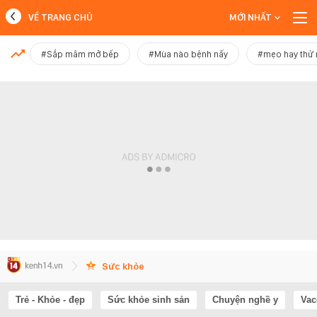
VỀ TRANG CHỦ
MỚI NHẤT
MỚI NHẤT
#Sắp mâm mở bếp
#Mùa nào bệnh nấy
#mẹo hay thử
Xem thêm
Sức khỏe
Trẻ - Khỏe - đẹp
Sức khỏe sinh sản
Chuyện nghề y
Vac