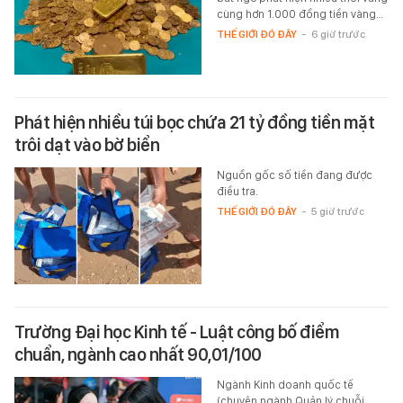
cùng hơn 1.000 đồng tiền vàng…
THẾ GIỚI ĐÓ ĐÂY
-
6 giờ trước
Phát hiện nhiều túi bọc chứa 21 tỷ đồng tiền mặt
trôi dạt vào bờ biển
Nguồn gốc số tiền đang được
điều tra.
THẾ GIỚI ĐÓ ĐÂY
-
5 giờ trước
Trường Đại học Kinh tế - Luật công bố điểm
chuẩn, ngành cao nhất 90,01/100
Ngành Kinh doanh quốc tế
(chuyên ngành Quản lý chuỗi