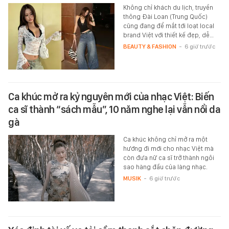
Không chỉ khách du lịch, truyền
thông Đài Loan (Trung Quốc)
cũng đang để mắt tới loạt local
brand Việt với thiết kế đẹp, dễ…
BEAUTY & FASHION
-
6 giờ trước
Ca khúc mở ra kỷ nguyên mới của nhạc Việt: Biến
ca sĩ thành “sách mẫu”, 10 năm nghe lại vẫn nổi da
gà
Ca khúc không chỉ mở ra một
hướng đi mới cho nhạc Việt mà
còn đưa nữ ca sĩ trở thành ngôi
sao hàng đầu của làng nhạc.
MUSIK
-
6 giờ trước