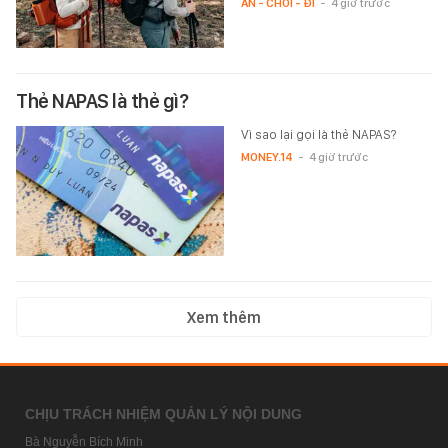
ĂN - CHƠI - ĐI
-
4 giờ trước
Thẻ NAPAS là thẻ gì?
Vì sao lại gọi là thẻ NAPAS?
MONEY.14
-
4 giờ trước
Xem thêm
CHỊU TRÁCH NHIỆM QUẢN LÝ NỘI DUNG
Bà Nguyễn Bích Minh