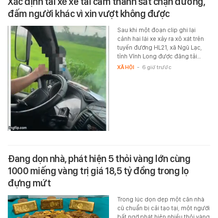
Xác định tài xế xe tải cầm thanh sắt chặn đường,
đấm người khác vì xin vượt không được
Sau khi một đoạn clip ghi lại
cảnh hai lái xe xảy ra xô xát trên
tuyến đường HL21, xã Ngũ Lạc,
tỉnh Vĩnh Long được đăng tải…
XÃ HỘI
-
6 giờ trước
Đang dọn nhà, phát hiện 5 thỏi vàng lớn cùng
1000 miếng vàng trị giá 18,5 tỷ đồng trong lọ
đựng mứt
Trong lúc dọn dẹp một căn nhà
cũ chuẩn bị cải tạo tại, một người
bất ngờ phát hiện nhiều thỏi vàng