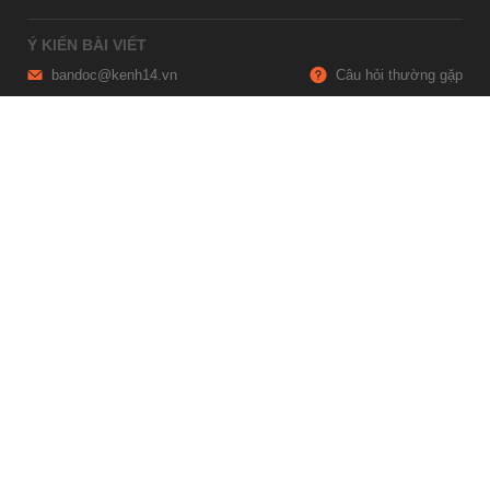
Ý KIẾN BÀI VIẾT
bandoc@kenh14.vn
Câu hỏi thường gặp
HỢP TÁC NỘI DUNG
marketing@kenh14.vn
024 7309 5555
HỖ TRỢ QUẢNG CÁO
giaitrixahoi@admicro.vn
02473007108
TRỤ SỞ HÀ NỘI
Tầng 21, Tòa nhà Center Building, Hapulico Complex, Số 01, phố
Nguyễn Huy Tưởng, phường Thanh Xuân, thành phố Hà Nội
TRỤ SỞ TP.HỒ CHÍ MINH
Tầng 4, Tòa nhà 123, số 127 Võ Văn Tần, Phường Xuân Hòa, TPHCM