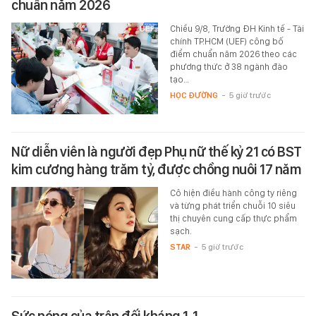
chuẩn năm 2026
Chiều 9/8, Trường ĐH Kinh tế - Tài
chính TP.HCM (UEF) công bố
điểm chuẩn năm 2026 theo các
phương thức ở 38 ngành đào
tạo…
HỌC ĐƯỜNG
-
5 giờ trước
Nữ diễn viên là người đẹp Phụ nữ thế kỷ 21 có BST
kim cương hàng trăm tỷ, được chồng nuôi 17 năm
Cô hiện điều hành công ty riêng
và từng phát triển chuỗi 10 siêu
thị chuyên cung cấp thực phẩm
sạch.
STAR
-
5 giờ trước
Sức nóng của trận đối kháng 1-1