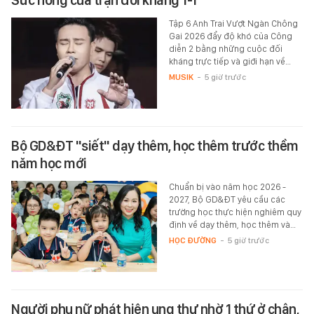
Tập 6 Anh Trai Vượt Ngàn Chông
Gai 2026 đẩy độ khó của Công
diễn 2 bằng những cuộc đối
kháng trực tiếp và giới hạn về…
MUSIK
-
5 giờ trước
Bộ GD&ĐT "siết" dạy thêm, học thêm trước thềm
năm học mới
Chuẩn bị vào năm học 2026 -
2027, Bộ GD&ĐT yêu cầu các
trường học thực hiện nghiêm quy
định về dạy thêm, học thêm và…
HỌC ĐƯỜNG
-
5 giờ trước
Người phụ nữ phát hiện ung thư nhờ 1 thứ ở chân,