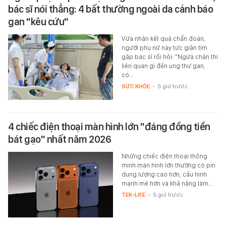
bác sĩ nói thẳng: 4 bất thường ngoài da cảnh báo
gan "kêu cứu"
Vừa nhận kết quả chẩn đoán,
người phụ nữ này tức giận tìm
gặp bác sĩ rồi hỏi: "Ngứa chân thì
liên quan gì đến ung thư gan,
có…
SỨC KHỎE
-
5 giờ trước
4 chiếc điện thoại màn hình lớn "đáng đồng tiền
bát gạo" nhất năm 2026
Những chiếc điện thoại thông
minh màn hình lớn thường có pin
dung lượng cao hơn, cấu hình
mạnh mẽ hơn và khả năng làm…
TEK-LIFE
-
5 giờ trước