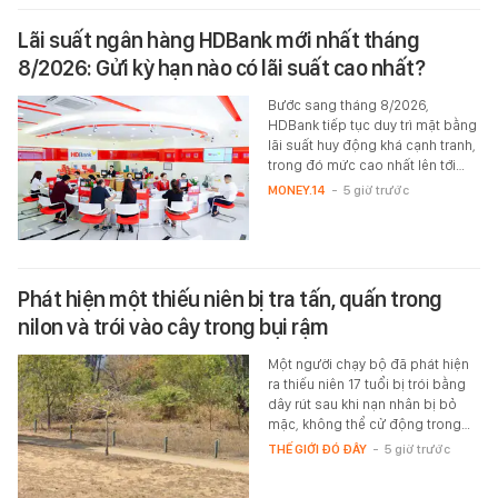
Lãi suất ngân hàng HDBank mới nhất tháng
8/2026: Gửi kỳ hạn nào có lãi suất cao nhất?
Bước sang tháng 8/2026,
HDBank tiếp tục duy trì mặt bằng
lãi suất huy động khá cạnh tranh,
trong đó mức cao nhất lên tới…
MONEY.14
-
5 giờ trước
Phát hiện một thiếu niên bị tra tấn, quấn trong
nilon và trói vào cây trong bụi rậm
Một người chạy bộ đã phát hiện
ra thiếu niên 17 tuổi bị trói bằng
dây rút sau khi nạn nhân bị bỏ
mặc, không thể cử động trong…
THẾ GIỚI ĐÓ ĐÂY
-
5 giờ trước