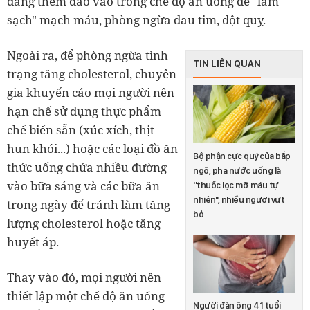
dàng thêm đào vào trong chế độ ăn uống để "làm
sạch" mạch máu, phòng ngừa đau tim, đột quỵ.
Ngoài ra, để phòng ngừa tình
TIN LIÊN QUAN
trạng tăng cholesterol, chuyên
gia khuyến cáo mọi người nên
hạn chế sử dụng thực phẩm
chế biến sẵn (xúc xích, thịt
hun khói...) hoặc các loại đồ ăn
Bộ phận cực quý của bắp
thức uống chứa nhiều đường
ngô, pha nước uống là
vào bữa sáng và các bữa ăn
''thuốc lọc mỡ máu tự
nhiên'', nhiều người vứt
trong ngày để tránh làm tăng
bỏ
lượng cholesterol hoặc tăng
huyết áp.
Thay vào đó, mọi người nên
thiết lập một chế độ ăn uống
Người đàn ông 41 tuổi