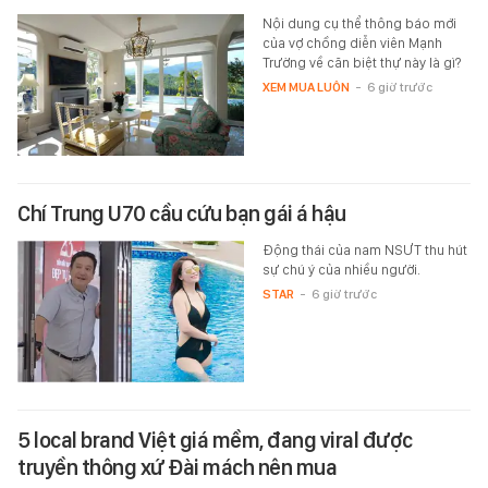
Nội dung cụ thể thông báo mới
của vợ chồng diễn viên Mạnh
Trường về căn biệt thự này là gì?
XEM MUA LUÔN
-
6 giờ trước
Chí Trung U70 cầu cứu bạn gái á hậu
Động thái của nam NSƯT thu hút
sự chú ý của nhiều người.
STAR
-
6 giờ trước
5 local brand Việt giá mềm, đang viral được
truyền thông xứ Đài mách nên mua