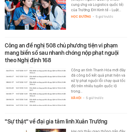
cung ứng và Logistics quốc tế)
của Trường ĐH Kinh tế - Luật…
HỌC ĐƯỜNG
-
5 giờ trước
Công an đề nghị 508 chủ phương tiện vi phạm
mang biển số sau nhanh chóng nộp phạt nguội
theo Nghị định 168
Công an tỉnh Thanh Hóa mới đây
đã công bố kết quả phát hiện và
xử lý phạt nguội lỗi chạy quá tốc
độ trên nhiều tuyến quốc lộ
trong…
XÃ HỘI
-
5 giờ trước
"Sự thật" về đại gia tâm linh Xuân Trường
Hai gói thầu giao thông gần đây