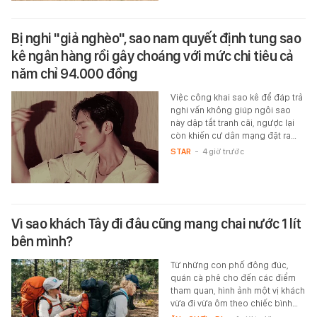
Bị nghi "giả nghèo", sao nam quyết định tung sao
kê ngân hàng rồi gây choáng với mức chi tiêu cả
năm chỉ 94.000 đồng
Việc công khai sao kê để đáp trả
nghi vấn không giúp ngôi sao
này dập tắt tranh cãi, ngược lại
còn khiến cư dân mạng đặt ra…
STAR
-
4 giờ trước
Vì sao khách Tây đi đâu cũng mang chai nước 1 lít
bên mình?
Từ những con phố đông đúc,
quán cà phê cho đến các điểm
tham quan, hình ảnh một vị khách
vừa đi vừa ôm theo chiếc bình…