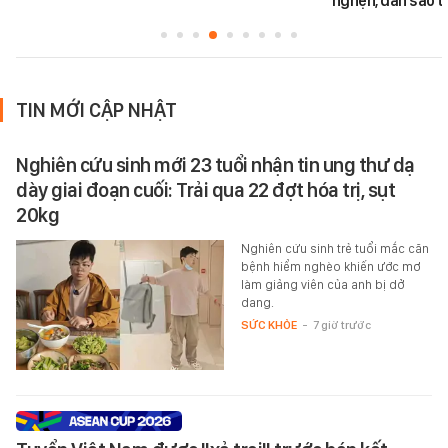
nghẹn, dàn sao t
TIN MỚI CẬP NHẬT
Nghiên cứu sinh mới 23 tuổi nhận tin ung thư dạ
dày giai đoạn cuối: Trải qua 22 đợt hóa trị, sụt
20kg
Nghiên cứu sinh trẻ tuổi mắc căn
bệnh hiểm nghèo khiến ước mơ
làm giảng viên của anh bị dở
dang.
SỨC KHỎE
-
7 giờ trước