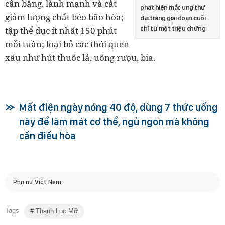
cân bằng, lành mạnh và cắt
phát hiện mắc ung thư
giảm lượng chất béo bão hòa;
đại tràng giai đoạn cuối
chỉ từ một triệu chứng
tập thể dục ít nhất 150 phút
mỗi tuần; loại bỏ các thói quen
xấu như hút thuốc lá, uống rượu, bia.
Mất điện ngày nóng 40 độ, dùng 7 thức uống
này để làm mát cơ thể, ngủ ngon mà không
cần điều hòa
Phụ nữ Việt Nam
Tags
Thanh Lọc Mỡ