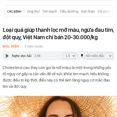
Ung thư
Tim mạch
Tiểu đường
Gan thận
Cơ xương k
CÁC BỆNH
Loại quả giúp thanh lọc mỡ máu, ngừa đau tim,
đột quỵ, Việt Nam chỉ bán 20-30.000/kg
MỘC MIÊN
3 năm trước
Nghe đọc bài
2:48
Cholesterol cao (hay còn gọi là mỡ máu) là một trong những yếu
tố nguy cơ gây ra các vấn đề về sức khỏe tim mạch. Nếu không
được điều trị kịp thời, điều này có thể làm tăng nguy cơ mắc đau
tim và đột quỵ.