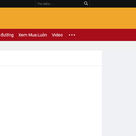
 đường
Xem Mua Luôn
Video