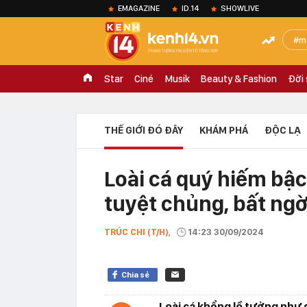
EMAGAZINE
ID.14
SHOWLIVE
m
Star
Ciné
Musik
Beauty & Fashion
Đời
THẾ GIỚI ĐÓ ĐÂY
KHÁM PHÁ
ĐỘC LẠ
Loài cá quý hiếm bậc
tuyệt chủng, bất ngờ
TRÚC CHI (T/H),
14:23 30/09/2024
Chia sẻ
Loài cá khổng lồ tưởng như 