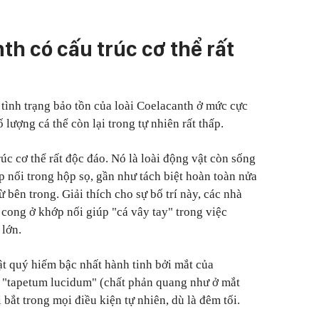
th có cấu trúc cơ thể rất
 tình trạng bảo tồn của loài Coelacanth ở mức cực
 lượng cá thể còn lại trong tự nhiên rất thấp.
úc cơ thể rất độc đáo. Nó là loài động vật còn sống
p nối trong hộp sọ, gần như tách biệt hoàn toàn nửa
 bên trong. Giải thích cho sự bố trí này, các nhà
ong ở khớp nối giúp "cá vây tay" trong việc
lớn.
ật quý hiếm bậc nhất hành tinh bởi mắt của
a "tapetum lucidum" (chất phản quang như ở mắt
 bắt trong mọi điều kiện tự nhiên, dù là đêm tối.