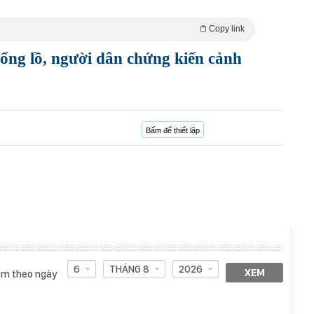
Copy link
ổng lồ, người dân chứng kiến cảnh
Bấm để thiết lập
6
THÁNG 8
2026
XEM
m theo ngày