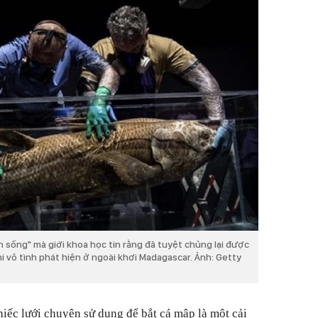
h sống" mà giới khoa học tin rằng đã tuyệt chủng lại được
vô tình phát hiện ở ngoài khơi Madagascar. Ảnh: Getty
iếc lưới chuyên sử dụng để bắt cá mập là một cải