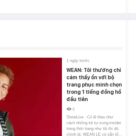
1 ngày trước
WEAN: Tôi thường chỉ
cảm thấy ổn với bộ
trang phục mình chọn
trong 1 tiếng đồng hồ
đầu tiên
0
ShowLive · Có lẽ theo như
cách những kẻ tự-xưng-insider
trong thời trang như tôi thì đó
chính là: WEAN LE có sẵn tố…