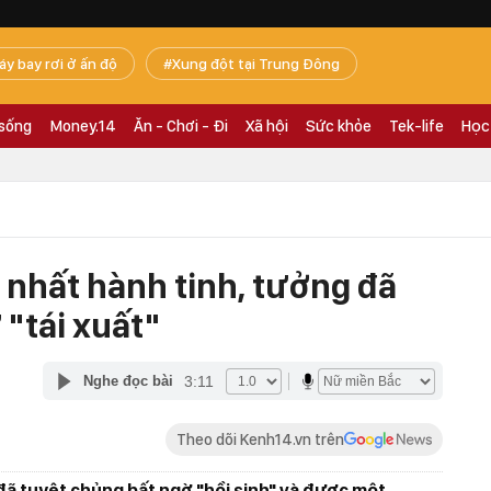
áy bay rơi ở ấn độ
Xung đột tại Trung Đông
 sống
Money.14
Ăn - Chơi - Đi
Xã hội
Sức khỏe
Tek-life
Học
 nhất hành tinh, tưởng đã
 "tái xuất"
3:11
Nghe đọc bài
Theo dõi Kenh14.vn trên
đã tuyệt chủng bất ngờ "hồi sinh" và được một