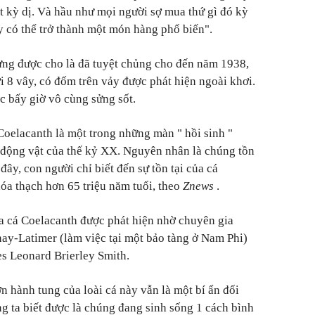
 kỳ dị. Và hầu như mọi người sợ mua thứ gì đó kỳ
y có thể trở thành một món hàng phổ biến".
từng được cho là đã tuyệt chủng cho đến năm 1938,
i 8 vây, có đốm trên vảy được phát hiện ngoài khơi.
c bấy giờ vô cùng sửng sốt.
 Coelacanth là một trong những màn " hồi sinh "
i động vật của thế kỷ XX. Nguyên nhân là chúng tồn
đây, con người chỉ biết đến sự tồn tại của cá
a thạch hơn 65 triệu năm tuổi, theo
Znews
.
của cá Coelacanth được phát hiện nhờ chuyên gia
ay-Latimer (làm việc tại một bảo tàng ở Nam Phi)
es Leonard Brierley Smith.
n hành tung của loài cá này vẫn là một bí ẩn đối
ng ta biết được là chúng đang sinh sống 1 cách bình