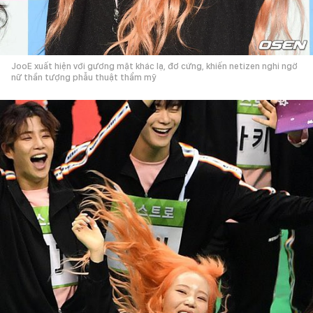
JooE xuất hiện với gương mặt khác lạ, đơ cứng, khiến netizen nghi ngờ
nữ thần tượng phẫu thuật thẩm mỹ