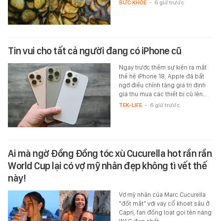
SỨC KHỎE
-
6 giờ trước
Tin vui cho tất cả người đang có iPhone cũ
Ngay trước thềm sự kiện ra mắt
thế hệ iPhone 18, Apple đã bất
ngờ điều chỉnh tăng giá trị định
giá thu mua các thiết bị cũ lên…
TEK-LIFE
-
6 giờ trước
Ai mà ngờ Đồng Đồng tóc xù Cucurella hot rần rần
World Cup lại có vợ mỹ nhân đẹp không tì vết thế
này!
Vợ mỹ nhân của Marc Cucurella
"đốt mắt" với váy cổ khoét sâu ở
Capri, fan đồng loạt gọi tên nàng