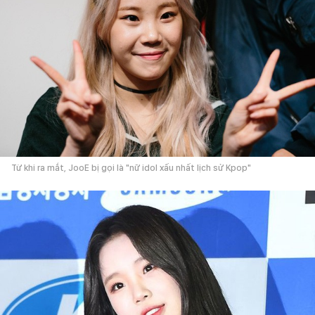
Từ khi ra mắt, JooE bị gọi là "nữ idol xấu nhất lịch sử Kpop"