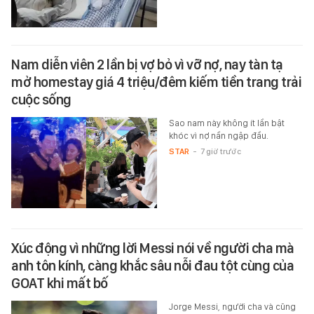
Nam diễn viên 2 lần bị vợ bỏ vì vỡ nợ, nay tàn tạ
mở homestay giá 4 triệu/đêm kiếm tiền trang trải
cuộc sống
Sao nam này không ít lần bật
khóc vì nợ nần ngập đầu.
STAR
-
7 giờ trước
Xúc động vì những lời Messi nói về người cha mà
anh tôn kính, càng khắc sâu nỗi đau tột cùng của
GOAT khi mất bố
Jorge Messi, người cha và cũng