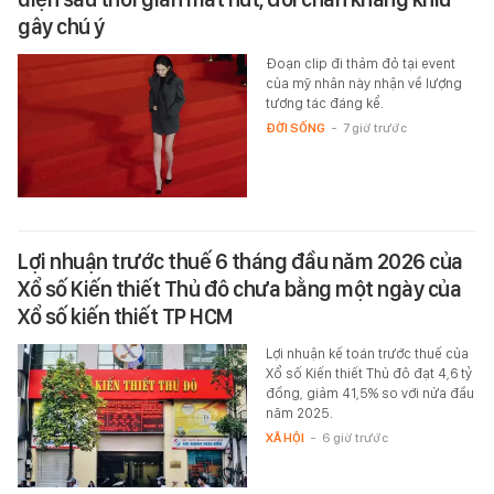
gây chú ý
Đoạn clip đi thảm đỏ tại event
của mỹ nhân này nhận về lượng
tương tác đáng kể.
ĐỜI SỐNG
-
7 giờ trước
Lợi nhuận trước thuế 6 tháng đầu năm 2026 của
Xổ số Kiến thiết Thủ đô chưa bằng một ngày của
Xổ số kiến thiết TP HCM
Lợi nhuận kế toán trước thuế của
Xổ số Kiến thiết Thủ đô đạt 4,6 tỷ
đồng, giảm 41,5% so với nửa đầu
năm 2025.
XÃ HỘI
-
6 giờ trước