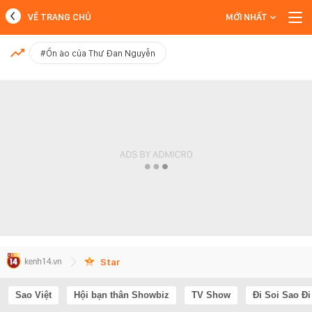
VỀ TRANG CHỦ
MỚI NHẤT
MỚI NHẤT
#Ồn ào của Thư Đan Nguyễn
Xem thêm
Star
Sao Việt
Hội bạn thân Showbiz
TV Show
Đi Soi Sao Đi