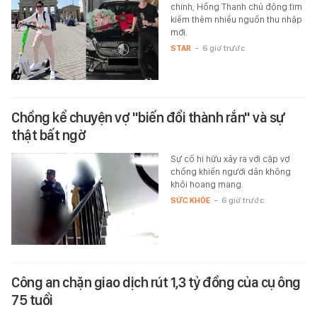
chính, Hồng Thanh chủ động tìm
kiếm thêm nhiều nguồn thu nhập
mới.
STAR
-
6 giờ trước
Chồng kể chuyện vợ "biến đổi thành rắn" và sự
thật bất ngờ
Sự cố hi hữu xảy ra với cặp vợ
chồng khiến người dân không
khỏi hoang mang.
SỨC KHỎE
-
6 giờ trước
Công an chặn giao dịch rút 1,3 tỷ đồng của cụ ông
75 tuổi