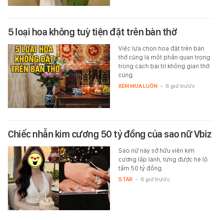
5 loại hoa không tuỳ tiện đặt trên bàn thờ
Việc lựa chọn hoa đặt trên bàn
thờ cũng là một phần quan trọng
trong cách bài trí không gian thờ
cúng.
XEM MUA LUÔN
-
6 giờ trước
Chiếc nhẫn kim cương 50 tỷ đồng của sao nữ Vbiz
Sao nữ này sở hữu viên kim
cương lấp lánh, từng được hé lộ
tầm 50 tỷ đồng.
STAR
-
6 giờ trước