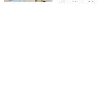
Số tiền này là tiền gửi tiết kiệm
của ông.
MONEY.14
-
6 giờ trước
Điểm yếu của người tuổi Tý
Dù nổi tiếng với trí thông minh
nhạy bén và tư duy sắc sảo,
người tuổi Tý nơi giảng đường lẫn
công sở vẫn sở hữu những
"điểm…
HỌC ĐƯỜNG
-
5 giờ trước
5 lý do nên dừng nhắn tin SMS ngay lập tức
Dù đã tồn tại hơn ba thập kỷ và
từng là biểu tượng của điện thoại