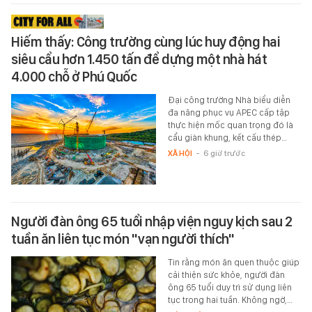
Hiếm thấy: Công trường cùng lúc huy động hai
siêu cẩu hơn 1.450 tấn để dựng một nhà hát
4.000 chỗ ở Phú Quốc
Đại công trường Nhà biểu diễn
đa năng phục vụ APEC cấp tập
thực hiện mốc quan trọng đó là
cẩu giàn khung, kết cấu thép…
XÃ HỘI
-
6 giờ trước
Người đàn ông 65 tuổi nhập viện nguy kịch sau 2
tuần ăn liên tục món "vạn người thích"
Tin rằng món ăn quen thuộc giúp
cải thiện sức khỏe, người đàn
ông 65 tuổi duy trì sử dụng liên
tục trong hai tuần. Không ngờ,…