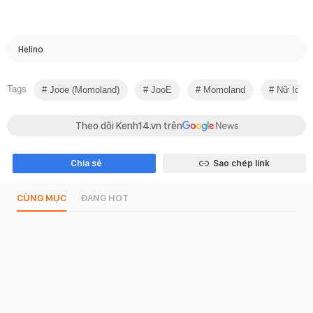
Helino
Tags
Jooe (momoland)
JooE
Momoland
Nữ Idol 
Theo dõi Kenh14.vn trên
Chia sẻ
Sao chép link
CÙNG MỤC
ĐANG HOT