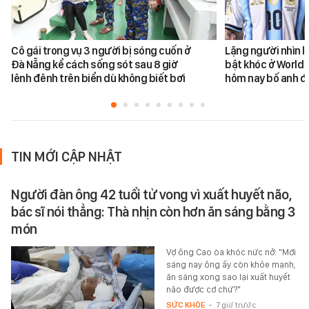
Cô gái trong vụ 3 người bị sóng cuốn ở
Lặng người nhìn l
Đà Nẵng kể cách sống sót sau 8 giờ
bật khóc ở World 
lênh đênh trên biển dù không biết bơi
hôm nay bố anh đ
TIN MỚI CẬP NHẬT
Người đàn ông 42 tuổi tử vong vì xuất huyết não,
bác sĩ nói thẳng: Thà nhịn còn hơn ăn sáng bằng 3
món
Vợ ông Cao òa khóc nức nở: "Mới
sáng nay ông ấy còn khỏe mạnh,
ăn sáng xong sao lại xuất huyết
não được cơ chứ?"
SỨC KHỎE
-
7 giờ trước