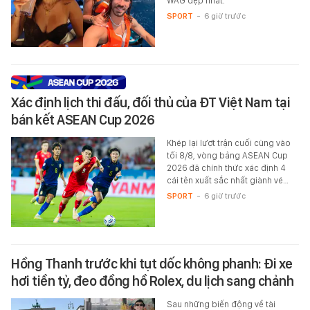
WAG đẹp nhất.
SPORT
-
6 giờ trước
Xác định lịch thi đấu, đối thủ của ĐT Việt Nam tại
bán kết ASEAN Cup 2026
Khép lại lượt trận cuối cùng vào
tối 8/8, vòng bảng ASEAN Cup
2026 đã chính thức xác định 4
cái tên xuất sắc nhất giành vé…
SPORT
-
6 giờ trước
Hồng Thanh trước khi tụt dốc không phanh: Đi xe
hơi tiền tỷ, đeo đồng hồ Rolex, du lịch sang chảnh
Sau những biến động về tài