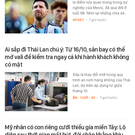
là điểm tựa quan trọng trong sự
nghiệp của Messi, đã qua đời ở
tuổi 68. Nhìn lại những chia sẻ…
SPORT
-
7 giờ trước
Ai sắp đi Thái Lan chú ý: Từ 16/10, sân bay có thể
mở vali để kiểm tra ngay cả khi hành khách không
có mặt
Đây là thay đổi mới trong quy
trình an ninh hàng không của Thái
Lan, dự kiến áp dụng từ giữa
tháng 10.
ĂN - CHƠI - ĐI
-
7 giờ trước
Mỹ nhân có con riêng cưới thiếu gia miền Tây: Lộ
diện sau thời gian mất hút, đôi chân khẳng khiu