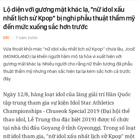
Lộ diện với gương mặt khác lạ, "nữ idol xấu
nhất lịch sử Kpop" bị nghi phẫu thuật thẩm mỹ
đến mức xuống sắc hơn trước
ERI
7 năm trước
Vừa thoát khỏi mác “nữ idol xấu nhất lịch sử Kpop” chưa lâu, JooE
(MOMOLAND) lại khiến người hâm mộ tá hỏa vì xuất hiện với
gương mặt khác lạ. Nhiều người cho rằng nữ thần tượng đã phẫu
thuật thẩm mỹ nhưng nhan sắc hiện tại lại kém sắc hơn cả trước
đây.
Ngày 12/8, hàng loạt idol của làng giải trí Hàn Quốc
tập trung tham gia sự kiện Idol Star Athletics
Championships - Chuseok Special 2019 (Đại hội thể
thao idol, Lễ Trung thu đặc biệt 2019) được tổ chức
tại nhà thi đấu Goyang ở tỉnh Gyeonggi. Trong số loạt
nữ idol tham gia, "nữ idol xấu nhất lịch sử Kpop" một