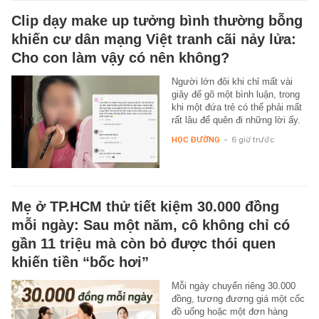
Clip dạy make up tưởng bình thường bỗng
khiến cư dân mạng Việt tranh cãi nảy lửa:
Cho con làm vậy có nên không?
Người lớn đôi khi chỉ mất vài
giây để gõ một bình luận, trong
khi một đứa trẻ có thể phải mất
rất lâu để quên đi những lời ấy.
HỌC ĐƯỜNG
-
6 giờ trước
Mẹ ở TP.HCM thử tiết kiệm 30.000 đồng
mỗi ngày: Sau một năm, cô không chỉ có
gần 11 triệu mà còn bỏ được thói quen
khiến tiền “bốc hơi”
Mỗi ngày chuyển riêng 30.000
đồng, tương đương giá một cốc
đồ uống hoặc một đơn hàng