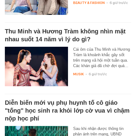
BEAUTY & FASHION
-
6 giờ trước
Thu Minh và Hương Tràm không nhìn mặt
nhau suốt 14 năm vì lý do gì?
Cái ôm của Thu Minh và Hương
Tràm là khoảnh khắc gây sốt
trên mạng xã hội một tuần qua.
Các khán giả đã chờ đợi quá…
MUSIK
-
6 giờ trước
Diễn biến mới vụ phụ huynh tố cô giáo
"tống" học sinh ra khỏi lớp cờ vua vì chậm
nộp học phí
Sau khi nhận được thông tin
phản ánh trên mạng, UBND