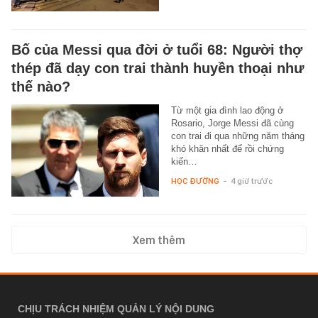
Bố của Messi qua đời ở tuổi 68: Người thợ
thép đã dạy con trai thành huyền thoại như
thế nào?
Từ một gia đình lao động ở
Rosario, Jorge Messi đã cùng
con trai đi qua những năm tháng
khó khăn nhất để rồi chứng
kiến…
HỌC ĐƯỜNG
-
4 giờ trước
Xem thêm
CHỊU TRÁCH NHIỆM QUẢN LÝ NỘI DUNG