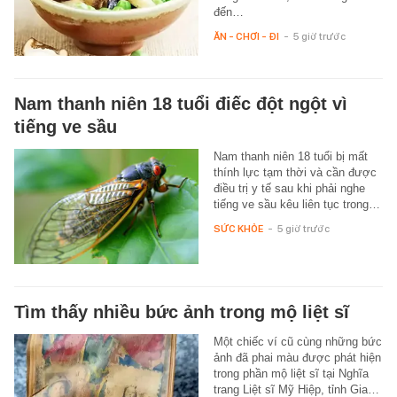
đến…
ĂN - CHƠI - ĐI
-
5 giờ trước
Nam thanh niên 18 tuổi điếc đột ngột vì
tiếng ve sầu
Nam thanh niên 18 tuổi bị mất
thính lực tạm thời và cần được
điều trị y tế sau khi phải nghe
tiếng ve sầu kêu liên tục trong…
SỨC KHỎE
-
5 giờ trước
Tìm thấy nhiều bức ảnh trong mộ liệt sĩ
Một chiếc ví cũ cùng những bức
ảnh đã phai màu được phát hiện
trong phần mộ liệt sĩ tại Nghĩa
trang Liệt sĩ Mỹ Hiệp, tỉnh Gia…