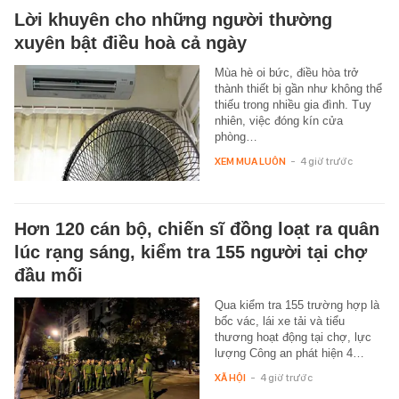
Lời khuyên cho những người thường
xuyên bật điều hoà cả ngày
Mùa hè oi bức, điều hòa trở
thành thiết bị gần như không thể
thiếu trong nhiều gia đình. Tuy
nhiên, việc đóng kín cửa
phòng…
XEM MUA LUÔN
-
4 giờ trước
Hơn 120 cán bộ, chiến sĩ đồng loạt ra quân
lúc rạng sáng, kiểm tra 155 người tại chợ
đầu mối
Qua kiểm tra 155 trường hợp là
bốc vác, lái xe tải và tiểu
thương hoạt động tại chợ, lực
lượng Công an phát hiện 4…
XÃ HỘI
-
4 giờ trước