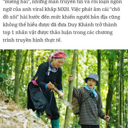
"miếng hài", những màn truyền tin và rối loạn ngôn
ngữ của anh viral khắp MXH. Việc phát âm cái "chõ
đồ xôi" hài hước đến mức khiến người bản địa cũng
không thể hiểu được đã đưa Duy Khánh trở thành
top 1 nhân vật được thảo luận trong các chương
trình truyền hình thực tế.