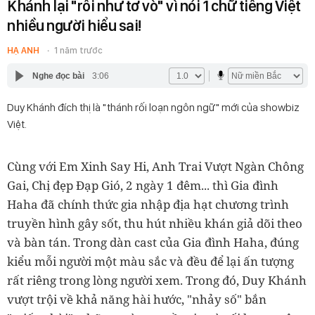
Khánh lại "rối như tơ vò" vì nói 1 chữ tiếng Việt
nhiều người hiểu sai!
HẠ ANH
1 năm trước
Nghe đọc bài
3:06
Duy Khánh đích thị là "thánh rối loạn ngôn ngữ" mới của showbiz
Việt.
Cùng với Em Xinh Say Hi, Anh Trai Vượt Ngàn Chông
Gai, Chị đẹp Đạp Gió, 2 ngày 1 đêm... thì Gia đình
Haha đã chính thức gia nhập địa hạt chương trình
truyền hình gây sốt, thu hút nhiều khán giả dõi theo
và bàn tán. Trong dàn cast của Gia đình Haha, đúng
kiểu mỗi người một màu sắc và đều để lại ấn tượng
rất riêng trong lòng người xem. Trong đó, Duy Khánh
vượt trội về khả năng hài hước, "nhảy số" bắn