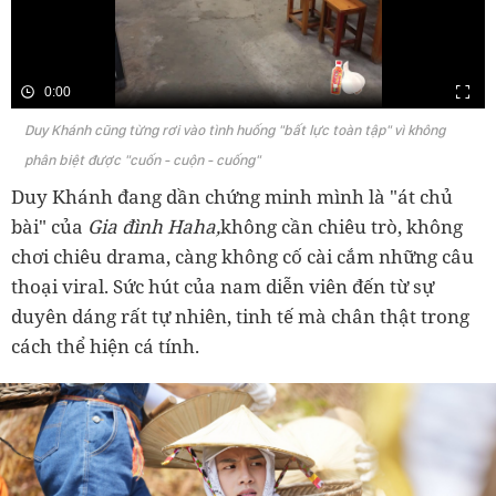
0:00
Duy Khánh cũng từng rơi vào tình huống "bất lực toàn tập" vì không
phân biệt được "cuốn - cuộn - cuống"
Duy Khánh đang dần chứng minh mình là "át chủ
bài" của
Gia đình Haha,
không cần chiêu trò, không
chơi chiêu drama, càng không cố cài cắm những câu
thoại viral. Sức hút của nam diễn viên đến từ sự
duyên dáng rất tự nhiên, tinh tế mà chân thật trong
cách thể hiện cá tính.