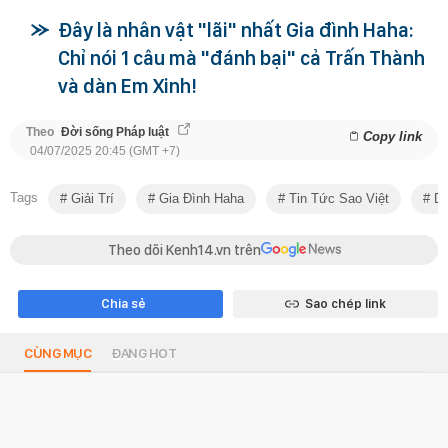
Đây là nhân vật "lãi" nhất Gia đình Haha:
Chỉ nói 1 câu mà "đánh bại" cả Trấn Thành
và dàn Em Xinh!
Theo
Đời sống Pháp luật
Copy link
04/07/2025 20:45 (GMT +7)
Tags
Giải Trí
Gia Đình Haha
Tin Tức Sao Việt
Du
Theo dõi Kenh14.vn trên
Chia sẻ
Sao chép link
CÙNG MỤC
ĐANG HOT