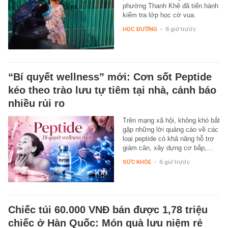
phường Thanh Khê đã tiến hành
kiểm tra lớp học cờ vua.
HỌC ĐƯỜNG
-
6 giờ trước
“Bí quyết wellness” mới: Cơn sốt Peptide
kéo theo trào lưu tự tiêm tại nhà, cảnh báo
nhiều rủi ro
Trên mạng xã hội, không khó bắt
gặp những lời quảng cáo về các
loại peptide có khả năng hỗ trợ
giảm cân, xây dựng cơ bắp,…
SỨC KHỎE
-
6 giờ trước
Chiếc túi 60.000 VNĐ bán được 1,78 triệu
chiếc ở Hàn Quốc: Món quà lưu niệm rẻ