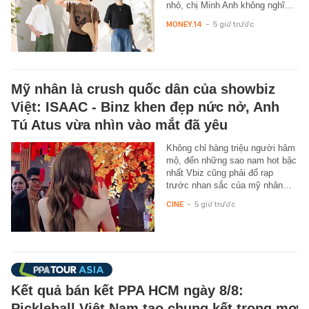
nhỏ, chị Minh Anh không nghĩ…
MONEY.14
-
5 giờ trước
Mỹ nhân là crush quốc dân của showbiz
Việt: ISAAC - Binz khen đẹp nức nở, Anh
Tú Atus vừa nhìn vào mắt đã yêu
Không chỉ hàng triệu người hâm
mộ, đến những sao nam hot bậc
nhất Vbiz cũng phải đổ rạp
trước nhan sắc của mỹ nhân…
CINE
-
5 giờ trước
Kết quả bán kết PPA HCM ngày 8/8:
Pickleball Việt Nam tạo chung kết trong mơ