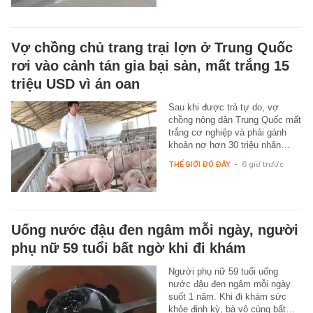
Vợ chồng chủ trang trại lợn ở Trung Quốc
rơi vào cảnh tán gia bại sản, mất trắng 15
triệu USD vì án oan
Sau khi được trả tự do, vợ
chồng nông dân Trung Quốc mất
trắng cơ nghiệp và phải gánh
khoản nợ hơn 30 triệu nhân…
THẾ GIỚI ĐÓ ĐÂY
-
6 giờ trước
Uống nước đậu đen ngâm mỗi ngày, người
phụ nữ 59 tuổi bất ngờ khi đi khám
Người phụ nữ 59 tuổi uống
nước đậu đen ngâm mỗi ngày
suốt 1 năm. Khi đi khám sức
khỏe định kỳ, bà vô cùng bất…