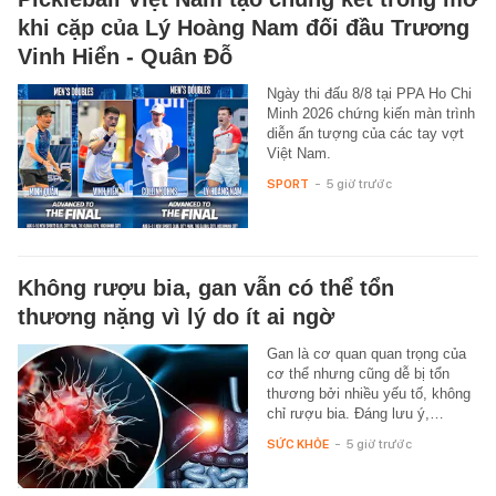
khi cặp của Lý Hoàng Nam đối đầu Trương
Vinh Hiển - Quân Đỗ
Ngày thi đấu 8/8 tại PPA Ho Chi
Minh 2026 chứng kiến màn trình
diễn ấn tượng của các tay vợt
Việt Nam.
SPORT
-
5 giờ trước
Không rượu bia, gan vẫn có thể tổn
thương nặng vì lý do ít ai ngờ
Gan là cơ quan quan trọng của
cơ thể nhưng cũng dễ bị tổn
thương bởi nhiều yếu tố, không
chỉ rượu bia. Đáng lưu ý,…
SỨC KHỎE
-
5 giờ trước