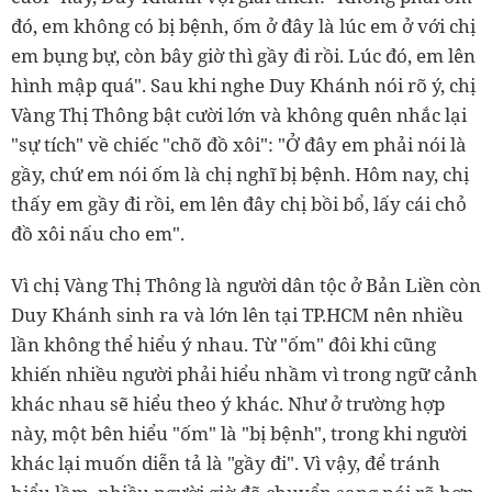
đó, em không có bị bệnh, ốm ở đây là lúc em ở với chị
em bụng bự, còn bây giờ thì gầy đi rồi. Lúc đó, em lên
hình mập quá". Sau khi nghe Duy Khánh nói rõ ý, chị
Vàng Thị Thông bật cười lớn và không quên nhắc lại
"sự tích" về chiếc "chõ đồ xôi": "Ở đây em phải nói là
gầy, chứ em nói ốm là chị nghĩ bị bệnh. Hôm nay, chị
thấy em gầy đi rồi, em lên đây chị bồi bổ, lấy cái chỏ
đồ xôi nấu cho em".
Vì chị Vàng Thị Thông là người dân tộc ở Bản Liền còn
Duy Khánh sinh ra và lớn lên tại TP.HCM nên nhiều
lần không thể hiểu ý nhau. Từ "ốm" đôi khi cũng
khiến nhiều người phải hiểu nhầm vì trong ngữ cảnh
khác nhau sẽ hiểu theo ý khác. Như ở trường hợp
này, một bên hiểu "ốm" là "bị bệnh", trong khi người
khác lại muốn diễn tả là "gầy đi". Vì vậy, để tránh