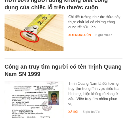
Hơn 90% người dùng không biết công
dụng của chiếc lỗ trên thước cuộn
Chi tiết tưởng như dư thừa này
thực chất lại có những công
dụng rất hữu ích.
XEM MUA LUÔN
-
5 giờ trước
Công an truy tìm người có tên Trịnh Quang
Nam SN 1999
Trịnh Quang Nam là đối tượng
truy tìm trong lĩnh vực điều tra
hình sự, hiện không rõ đang ở
đâu. Việc truy tìm nhằm phục
vụ…
XÃ HỘI
-
5 giờ trước