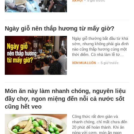
XÃ HỘI
-
5 giờ trước
Ngày giỗ nên thắp hương từ mấy giờ?
Ngày giỗ thường bắt đầu từ khá
sớm, nhưng không phải gia đình
nào cũng thắp hương cùng một
thời điểm. Có nhà làm lễ từ…
XEM MUA LUÔN
-
5 giờ trước
Món ăn này làm nhanh chóng, nguyên liệu
đầy chợ, ngon miệng đến nỗi cả nước sốt
cũng hết veo
Công thức rất đơn giản và
nhanh chóng, chỉ mất chưa đến
20 phút để hoàn thành. Khi ăn
nóng với cơm, món ăn ngon