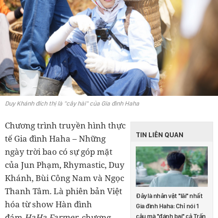
Duy Khánh đích thị là "cây hài" của Gia đình Haha
Chương trình truyền hình thực
TIN LIÊN QUAN
tế Gia đình Haha – Những
ngày trời bao có sự góp mặt
của Jun Phạm, Rhymastic, Duy
Khánh, Bùi Công Nam và Ngọc
Thanh Tâm. Là phiên bản Việt
Đây là nhân vật "lãi" nhất
hóa từ show Hàn đình
Gia đình Haha: Chỉ nói 1
đám
HaHa Farmer
, chương
câu mà "đánh bại" cả Trấn