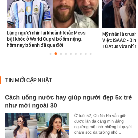
Lặng người nhìn lại khoảnh khắc Messi
Mỹ nhân là crush
bật khóc ở World Cup vì bố ốm nặng,
Việt: ISAAC - Bin
hôm nay bố anh đã qua đời
Tú Atus vừa nhìn
TIN MỚI CẬP NHẬT
Cách uống nước hay giúp người đẹp 5x trẻ
như mới ngoài 30
Ở tuổi 52, Oh Na Ra vẫn giữ
được làn da căng mịn đáng
ngưỡng mộ nhờ những bí quyết
chăm sóc da tưởng nhỏ…