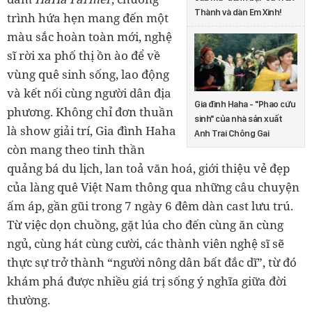
Thành và dàn Em Xinh!
trình hứa hẹn mang đến một
màu sắc hoàn toàn mới, nghệ
sĩ rời xa phố thị ồn ào để về
vùng quê sinh sống, lao động
và kết nối cùng người dân địa
Gia đình Haha - "Phao cứu
phương. Không chỉ đơn thuần
sinh" của nhà sản xuất
là show giải trí, Gia đình Haha
Anh Trai Chông Gai
còn mang theo tinh thần
quảng bá du lịch, lan toả văn hoá, giới thiệu vẻ đẹp
của làng quê Việt Nam thông qua những câu chuyện
ấm áp, gần gũi trong 7 ngày 6 đêm dàn cast lưu trú.
Từ việc dọn chuồng, gặt lúa cho đến cùng ăn cùng
ngủ, cùng hát cùng cười, các thành viên nghệ sĩ sẽ
thực sự trở thành “người nông dân bất đắc dĩ”, từ đó
khám phá được nhiều giá trị sống ý nghĩa giữa đời
thường.