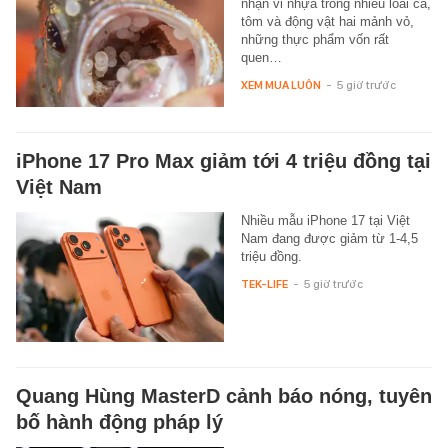
nhận vi nhựa trong nhiều loài cá,
tôm và động vật hai mảnh vỏ,
những thực phẩm vốn rất
quen…
XEM MUA LUÔN
-
5 giờ trước
iPhone 17 Pro Max giảm tới 4 triệu đồng tại
Việt Nam
Nhiều mẫu iPhone 17 tại Việt
Nam đang được giảm từ 1-4,5
triệu đồng.
TEK-LIFE
-
5 giờ trước
Quang Hùng MasterD cảnh báo nóng, tuyên
bố hành động pháp lý