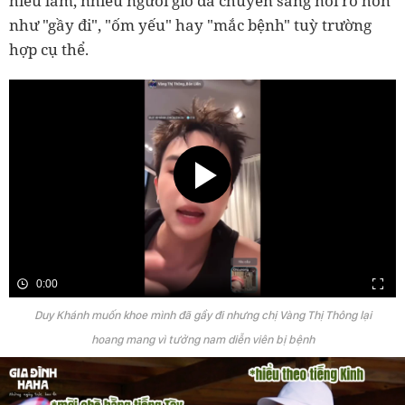
hiểu lầm, nhiều người giờ đã chuyển sang nói rõ hơn
như "gầy đi", "ốm yếu" hay "mắc bệnh" tuỳ trường
hợp cụ thể.
0:00
Duy Khánh muốn khoe mình đã gầy đi nhưng chị Vàng Thị Thông lại
hoang mang vì tưởng nam diễn viên bị bệnh