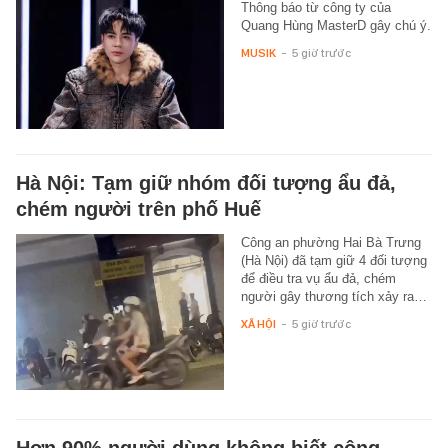
Thông báo từ công ty của
Quang Hùng MasterD gây chú ý.
MUSIK
-
5 giờ trước
Hà Nội: Tạm giữ nhóm đối tượng ẩu đả,
chém người trên phố Huế
Công an phường Hai Bà Trưng
(Hà Nội) đã tạm giữ 4 đối tượng
để điều tra vụ ẩu đả, chém
người gây thương tích xảy ra…
XÃ HỘI
-
5 giờ trước