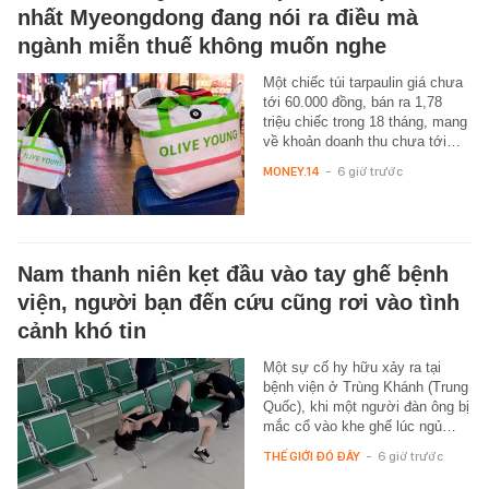
nhất Myeongdong đang nói ra điều mà
ngành miễn thuế không muốn nghe
Một chiếc túi tarpaulin giá chưa
tới 60.000 đồng, bán ra 1,78
triệu chiếc trong 18 tháng, mang
về khoản doanh thu chưa tới…
MONEY.14
-
6 giờ trước
Nam thanh niên kẹt đầu vào tay ghế bệnh
viện, người bạn đến cứu cũng rơi vào tình
cảnh khó tin
Một sự cố hy hữu xảy ra tại
bệnh viện ở Trùng Khánh (Trung
Quốc), khi một người đàn ông bị
mắc cổ vào khe ghế lúc ngủ…
THẾ GIỚI ĐÓ ĐÂY
-
6 giờ trước