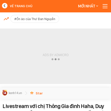
MỚI NHẤT
VỀ TRANG CHỦ
MỚI NHẤT
#Ồn ào của Thư Đan Nguyễn
Xem thêm
Star
Livestream với chị Thông Gia đình Haha, Duy