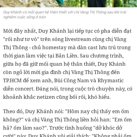
Duy Khánh có mối quan hệ thân thiết với chị Vàng Thị Thông sau khi trải
nghiệm cuộc sống ở bản
Mới đây nhất, Duy Khánh lại tiếp tục có pha diễn đạt
"rối như tơ vò" trên sóng livestream cùng chị Vàng
Thị Thông - chủ homestay mà dàn cast lưu trú trong
thời gian làm việc tại Bản Liền. Sau chương trình,
giữa họ đã giữ mối quan hệ thân thiết, Duy Khánh
còn ngỏ lời mời gia đình chị Vàng Thị Thông đến
TP.HCM để xem anh, Bùi Công Nam và Rhymastic
diễn concert. Đáng nói, trong cuộc trò chuyện này, có
khoảnh khắc netizen cũng bối rối, khó hiểu.
Theo đó, Duy Khánh nói: "Hôm nay chị thấy em ốm
không?" và chị Vàng Thị Thông liền hỏi han: "Em ốm
hả? ốm làm sao?". Trước tình huống "dở khóc dở
cười" này, Duy Khánh vội giải thích: "Không phải ốm