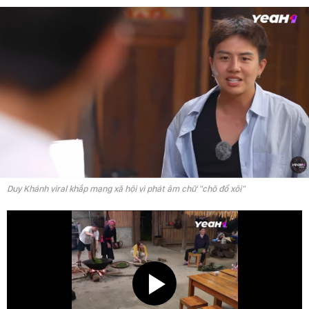
Duy Khánh viral khắp mạng xã hội vì phát âm chữ "chõ đồ xôi"