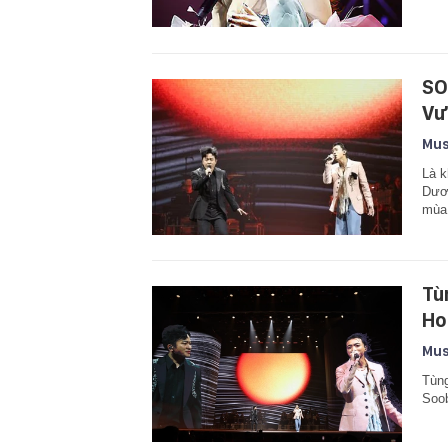
SO
Vư
Mus
Là 
Dươn
mùa
Tù
Ho
Mus
Tùng
Soob