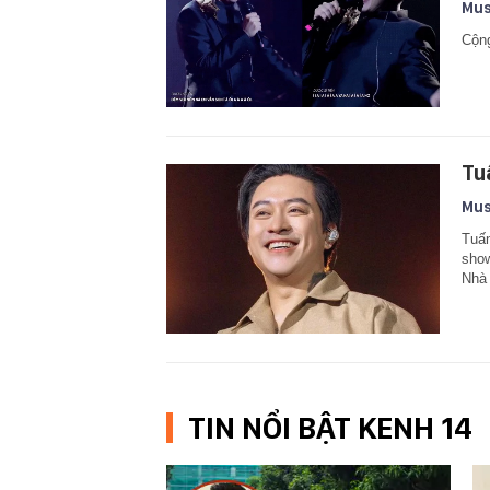
Mus
Cộng
Tu
Mus
Tuấn
show
Nhà 
TIN NỔI BẬT KENH 14