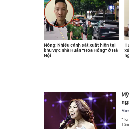
Nóng: Nhiều cảnh sát xuất hiện tại
Hu
khu vực nhà Huấn "Hoa Hồng" ở Hà
xử
Nội
n
Mỹ
ng
Mus
"Tôi
Tâm 