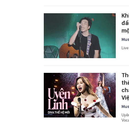
Kh
đầ
mộ
Mus
Live
Th
th
ch
Vi
Mus
Uyên
Voca