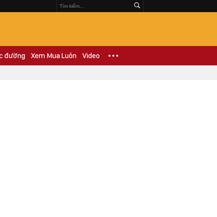
c đường
Xem Mua Luôn
Video