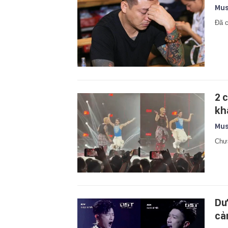
Mus
Đã c
2 
kh
Mus
Chưa
Dư
cả