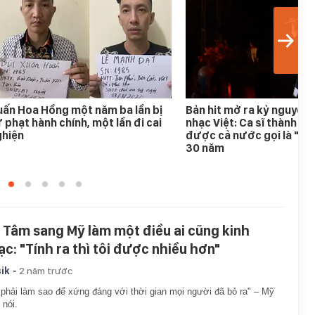
ấn Hoa Hồng một năm ba lần bị
Bản hit mở ra kỷ nguyên
 phạt hành chính, một lần đi cai
nhạc Việt: Ca sĩ thành h
ghiện
được cả nước gọi là "An
30 năm
 Tâm sang Mỹ làm một điều ai cũng kinh
ạc: "Tính ra thì tôi được nhiều hơn"
-
ik
2 năm trước
 phải làm sao để xứng đáng với thời gian mọi người đã bỏ ra" – Mỹ
nói.