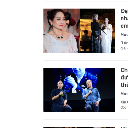
Đạ
nh
em
Mus
"Lúc
giai
Ch
đư
th
Mus
Xin 
độc 