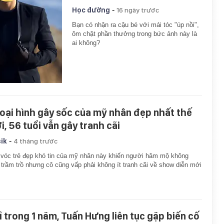
-
Học đường
16 ngày trước
Bạn có nhận ra cậu bé với mái tóc "úp nồi",
ôm chặt phần thưởng trong bức ảnh này là
ai không?
oại hình gây sốc của mỹ nhân đẹp nhất thế
i, 56 tuổi vẫn gây tranh cãi
-
ik
4 tháng trước
vóc trẻ đẹp khó tin của mỹ nhân này khiến người hâm mộ không
 trầm trồ nhưng cô cũng vấp phải không ít tranh cãi về show diễn mới
ỉ trong 1 năm, Tuấn Hưng liên tục gặp biến cố