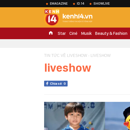
EMAGAZINE
ID.14
SHOWLIVE
Star
Ciné
Musik
Beauty & Fashion
TIN TỨC VỀ LIVESHOW - LIVESHOW
liveshow
Chia sẻ
0