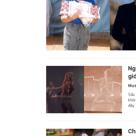
Ng
giớ
Mus
Sắc 
khỏi
đây.
Ch