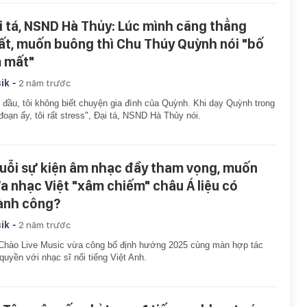
i tá, NSND Hà Thủy: Lúc mình căng thẳng
ất, muốn buông thì Chu Thúy Quỳnh nói "bố
 mất"
-
ik
2 năm trước
 đầu, tôi không biết chuyện gia đình của Quỳnh. Khi dạy Quỳnh trong
 đoạn ấy, tôi rất stress", Đại tá, NSND Hà Thủy nói.
uỗi sự kiện âm nhạc đầy tham vọng, muốn
a nhạc Việt "xâm chiếm" châu Á liệu có
ành công?
-
ik
2 năm trước
Chào Live Music vừa công bố định hướng 2025 cùng màn hợp tác
quyền với nhạc sĩ nổi tiếng Việt Anh.