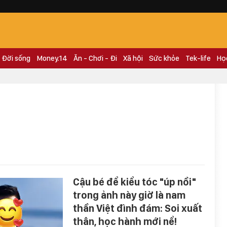
Đời sống
Money.14
Ăn - Chơi - Đi
Xã hội
Sức khỏe
Tek-life
Họ
Cậu bé để kiểu tóc "úp nồi"
trong ảnh này giờ là nam
thần Việt đình đám: Soi xuất
thân, học hành mới nể!