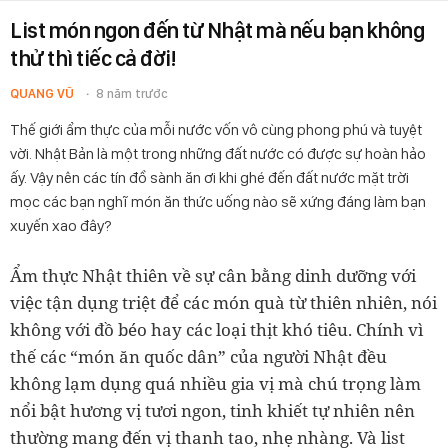
List món ngon đến từ Nhật mà nếu bạn không
thử thì tiếc cả đời!
QUANG VŨ
8 năm trước
Thế giới ẩm thực của mỗi nước vốn vô cùng phong phú và tuyệt
vời. Nhật Bản là một trong những đất nước có được sự hoàn hảo
ấy. Vậy nên các tín đồ sành ăn ơi khi ghé đến đất nước mặt trời
mọc các bạn nghĩ món ăn thức uống nào sẽ xứng đáng làm bạn
xuyến xao đây?
Ẩm thực Nhật thiên về sự cân bằng dinh dưỡng với
việc tận dụng triệt để các món quà từ thiên nhiên, nói
không với đồ béo hay các loại thịt khó tiêu. Chính vì
thế các “món ăn quốc dân” của người Nhật đều
không lạm dụng quá nhiều gia vị mà chú trọng làm
nổi bật hương vị tươi ngon, tinh khiết tự nhiên nên
thường mang đến vị thanh tao, nhẹ nhàng. Và list