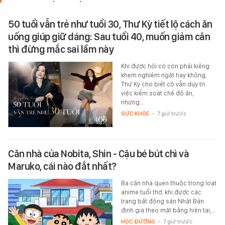
50 tuổi vẫn trẻ như tuổi 30, Thư Kỳ tiết lộ cách ăn
uống giúp giữ dáng: Sau tuổi 40, muốn giảm cân
thì đừng mắc sai lầm này
Khi được hỏi có còn phải kiêng
khem nghiêm ngặt hay không,
Thư Kỳ cho biết cô vẫn duy trì
việc kiểm soát chế độ ăn,
nhưng…
SỨC KHỎE
-
7 giờ trước
Căn nhà của Nobita, Shin - Cậu bé bút chì và
Maruko, cái nào đắt nhất?
Ba căn nhà quen thuộc trong loạt
anime tuổi thơ, khi được các
trang bất động sản Nhật Bản
định giá theo mặt bằng hiện tại,…
HỌC ĐƯỜNG
-
7 giờ trước