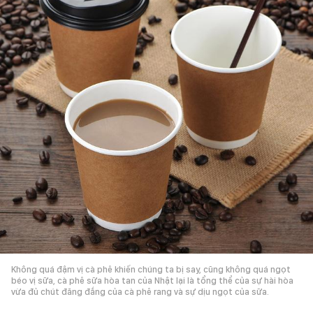
Không quá đậm vị cà phê khiến chúng ta bị say, cũng không quá ngọt
béo vị sữa, cà phê sữa hòa tan của Nhật lại là tổng thể của sự hài hòa
vừa đủ chút đăng đắng của cà phê rang và sự dịu ngọt của sữa.