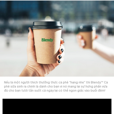
Nếu là một người thích thưởng thức cà phê “hạng nhẹ” thì Blendy™ Cà
phê sữa sinh ra chính là dành cho bạn vì nó mang lại sự hưng phấn vừa
đủ cho bạn tươi tắn suốt cả ngày lại có thể ngon giấc vào buổi đêm!