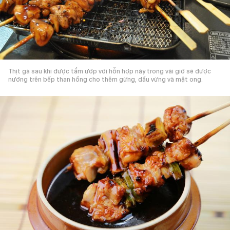
Thịt gà sau khi được tẩm ướp với hỗn hợp này trong vài giờ sẽ được
nướng trên bếp than hồng cho thêm gừng, dầu vừng và mật ong.