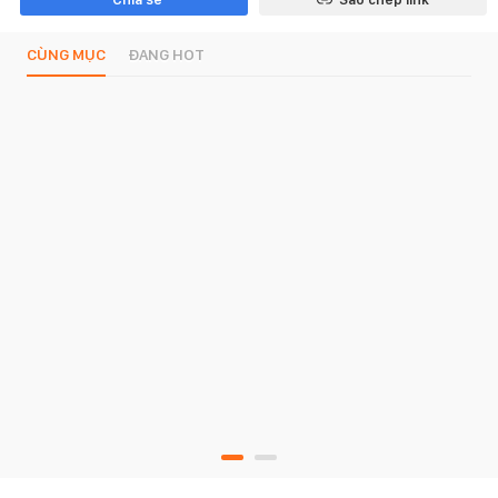
CÙNG MỤC
ĐANG HOT