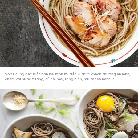
Soba cũng đặc biệt hơn hai món mì trên vì thực khách thường ăn lạnh,
chấm với nước tương, củ cải mài, rong biển, mù tạt và hành lá.