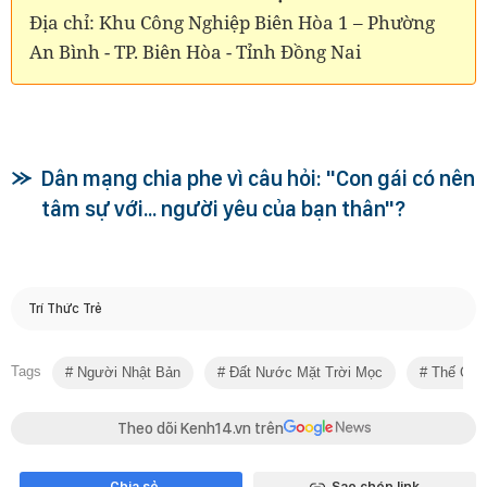
Địa chỉ: Khu Công Nghiệp Biên Hòa 1 – Phường
An Bình - TP. Biên Hòa - Tỉnh Đồng Nai
Dân mạng chia phe vì câu hỏi: "Con gái có nên
tâm sự với... người yêu của bạn thân"?
Trí Thức Trẻ
Tags
Người Nhật Bản
Đất Nước Mặt Trời Mọc
Thế Giới
Theo dõi Kenh14.vn trên
Chia sẻ
Sao chép link