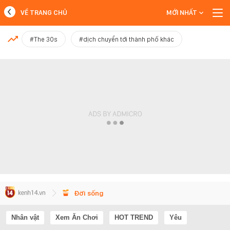
VỀ TRANG CHỦ
MỚI NHẤT
MỚI NHẤT
#The 30s
#dịch chuyển tới thành phố khác
Xem thêm
Đời sống
Nhân vật
Xem Ăn Chơi
HOT TREND
Yêu