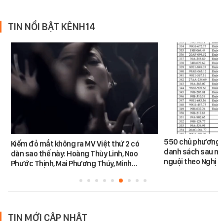
TIN NỔI BẬT KÊNH14
550 chủ phương 
Kiếm đỏ mắt không ra MV Việt thứ 2 có
danh sách sau n
dàn sao thế này: Hoàng Thùy Linh, Noo
nguội theo Nghị 
Phước Thịnh, Mai Phương Thúy, Minh…
TIN MỚI CẬP NHẬT