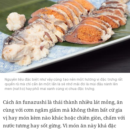
Nguyên liệu đặc biệt như vậy cũng tạo nên một hương vị đặc trưng rất
quyến rũ mà chỉ cần ăn một lần là sẽ nhớ mãi đó là mùi đậu nành lên
men (natto) hay phô mai xanh cùng vị chua đặc trưng.
Cách ăn funazushi là thái thành nhiều lát mỏng, ăn
cùng với cơm ngâm giấm mà không thêm bất cứ gia
vị hay món kèm nào khác hoặc chiên giòn, chấm với
nước tương hay sốt gừng. Vì món ăn này khá đặc