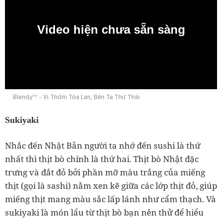
Video hiện chưa sẵn sàng
0:00
Blendy™ - Vị Thơm Tỏa Lan, Bên Ta Thư Thái
Sukiyaki
Nhắc đến Nhật Bản người ta nhớ đến sushi là thứ
nhất thì thịt bò chính là thứ hai. Thịt bò Nhật đặc
trưng và đắt đỏ bởi phần mỡ màu trắng của miếng
thịt (gọi là sashi) nằm xen kẽ giữa các lớp thịt đỏ, giúp
miếng thịt mang màu sắc lấp lánh như cẩm thạch. Và
sukiyaki là món lẩu từ thịt bò bạn nên thử để hiểu