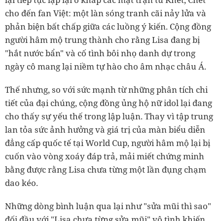
cho đến fan Việt: một làn sóng tranh cãi nảy lửa và
phản biện bất chấp giữa các luồng ý kiến. Cộng đồng
người hâm mộ trung thành cho rằng Lisa đang bị
"hắt nước bẩn" và cố tình bôi nhọ danh dự trong
ngày cô mang lại niềm tự hào cho âm nhạc châu Á.
Thế nhưng, so với sức mạnh từ những phân tích chi
tiết của đại chúng, cộng đồng ủng hộ nữ idol lại đang
cho thấy sự yếu thế trong lập luận. Thay vì tập trung
lan tỏa sức ảnh hưởng và giá trị của màn biểu diễn
đẳng cấp quốc tế tại World Cup, người hâm mộ lại bị
cuốn vào vòng xoáy đáp trả, mải miết chứng minh
bằng được rằng Lisa chưa từng một lần đụng chạm
dao kéo.
Những dòng bình luận qua lại như "sửa mũi thì sao"
đối đầu với "Lisa chưa từng sửa mũi" vô tình khiến