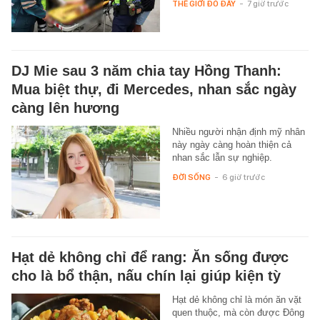
THẾ GIỚI ĐÓ ĐÂY
-
7 giờ trước
DJ Mie sau 3 năm chia tay Hồng Thanh:
Mua biệt thự, đi Mercedes, nhan sắc ngày
càng lên hương
Nhiều người nhận định mỹ nhân
này ngày càng hoàn thiện cả
nhan sắc lẫn sự nghiệp.
ĐỜI SỐNG
-
6 giờ trước
Hạt dẻ không chỉ để rang: Ăn sống được
cho là bổ thận, nấu chín lại giúp kiện tỳ
Hạt dẻ không chỉ là món ăn vặt
quen thuộc, mà còn được Đông