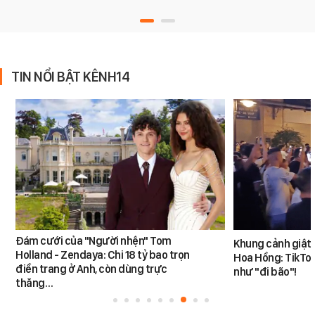
TIN NỔI BẬT KÊNH14
Đám cưới của "Người nhện" Tom
Khung cảnh giật
Holland - Zendaya: Chi 18 tỷ bao trọn
Hoa Hồng: TikTok
điền trang ở Anh, còn dùng trực
như "đi bão"!
thăng…