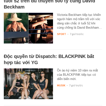
tuổi 52 trên du thuyền 500 tỷ cùng David
Beckham
Victoria Beckham tiếp tục khiến
người hâm mộ trầm trồ với vóc
dáng săn chắc ở tuổi 52 khi
cùng chồng là David Beckham…
SPORT
-
7 giờ trước
Độc quyền từ Dispatch: BLACKPINK bất
hợp tác với YG
Ồn ào kỷ niệm 10 năm ra mắt
của BLACKPINK tiếp tục có
diễn biến mới.
MUSIK
-
7 giờ trước