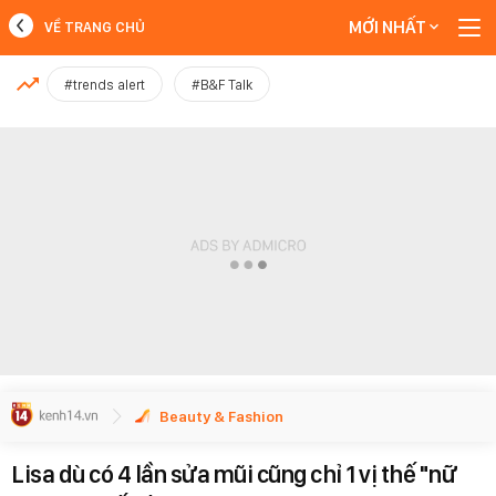
MỚI NHẤT
VỀ TRANG CHỦ
MỚI NHẤT
#trends alert
#B&F Talk
Xem thêm
Beauty & Fashion
Lisa dù có 4 lần sửa mũi cũng chỉ 1 vị thế "nữ