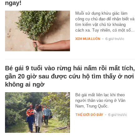
ngay!
Muỗi sử dụng khứu giác làm
công cụ chủ đạo để nhận biết và
tìm kiếm vật chủ từ khoảng
cách xa. Tuy nhiên, có một số…
XEM MUA LUÔN
-
6 giờ trước
Bé gái 9 tuổi vào rừng hái nấm rồi mất tích,
gần 20 giờ sau được cứu hộ tìm thấy ở nơi
không ai ngờ
Bé gái mất liên lạc khi theo
người thân vào rừng ở Vân
Nam, Trung Quốc.
THẾ GIỚI ĐÓ ĐÂY
-
6 giờ trước