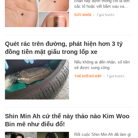
chân hay dưới móng chỉ là bớt
sắc tố hoặc vết bầm sau va…
SỨC KHỎE
-
7 giờ trước
Quét rác trên đường, phát hiện hơn 3 tỷ
đồng tiền mặt giấu trong lốp xe
Nếu không ai đến nhận, số tiền
sẽ được sung công.
THẾ GIỚI ĐÓ ĐÂY
-
7 giờ trước
Shin Min Ah cứ thế này thảo nào Kim Woo
Bin mê như điếu đổ!
Rốt cuộc Shin Min Ah đã làm gì