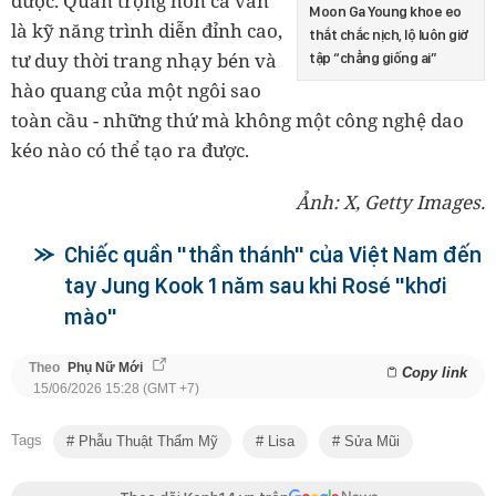
được. Quan trọng hơn cả vẫn
Moon Ga Young khoe eo
là kỹ năng trình diễn đỉnh cao,
thắt chắc nịch, lộ luôn giờ
tư duy thời trang nhạy bén và
tập “chẳng giống ai”
hào quang của một ngôi sao
toàn cầu - những thứ mà không một công nghệ dao
kéo nào có thể tạo ra được.
Ảnh: X, Getty Images.
Chiếc quần "thần thánh" của Việt Nam đến
tay Jung Kook 1 năm sau khi Rosé "khơi
mào"
Theo
Phụ Nữ Mới
Copy link
15/06/2026 15:28 (GMT +7)
Tags
Phẫu Thuật Thẩm Mỹ
Lisa
Sửa Mũi