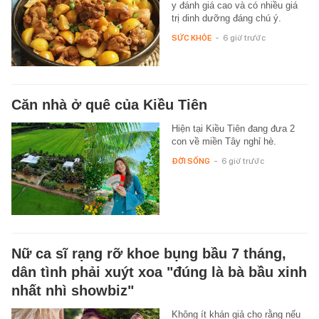
y đánh giá cao và có nhiều giá
trị dinh dưỡng đáng chú ý.
SỨC KHỎE
-
6 giờ trước
Căn nhà ở quê của Kiều Tiên
Hiện tại Kiều Tiên đang đưa 2
con về miền Tây nghỉ hè.
ĐỜI SỐNG
-
6 giờ trước
Nữ ca sĩ rạng rỡ khoe bụng bầu 7 tháng,
dân tình phải xuýt xoa "đúng là bà bầu xinh
nhất nhì showbiz"
Không ít khán giả cho rằng nếu