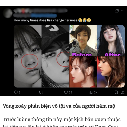
Vòng xoáy phản biện vô tội vạ của người hâm mộ
Trước luồng thông tin này, một kịch bản quen thuộc
lại tiếp tục lặp lại ở khắp các mặt trận từ Knet, Cnet