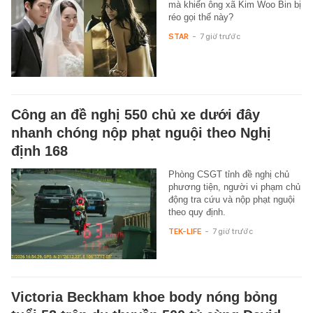
mà khiến ông xã Kim Woo Bin bị
réo gọi thế này?
STAR
-
7 giờ trước
Công an đề nghị 550 chủ xe dưới đây
nhanh chóng nộp phạt nguội theo Nghị
định 168
Phòng CSGT tỉnh đề nghị chủ
phương tiện, người vi phạm chủ
động tra cứu và nộp phạt nguội
theo quy định.
TEK-LIFE
-
7 giờ trước
Victoria Beckham khoe body nóng bỏng