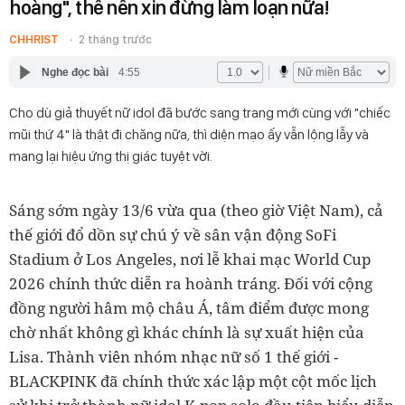
hoàng", thế nên xin đừng làm loạn nữa!
CHHRIST
2 tháng trước
Nghe đọc bài
4:55
Cho dù giả thuyết nữ idol đã bước sang trang mới cùng với "chiếc
mũi thứ 4" là thật đi chăng nữa, thì diện mạo ấy vẫn lộng lẫy và
mang lại hiệu ứng thị giác tuyệt vời.
Sáng sớm ngày 13/6 vừa qua (theo giờ Việt Nam), cả
thế giới đổ dồn sự chú ý về sân vận động SoFi
Stadium ở Los Angeles, nơi lễ khai mạc World Cup
2026 chính thức diễn ra hoành tráng. Đối với cộng
đồng người hâm mộ châu Á, tâm điểm được mong
chờ nhất không gì khác chính là sự xuất hiện của
Lisa. Thành viên nhóm nhạc nữ số 1 thế giới -
BLACKPINK đã chính thức xác lập một cột mốc lịch