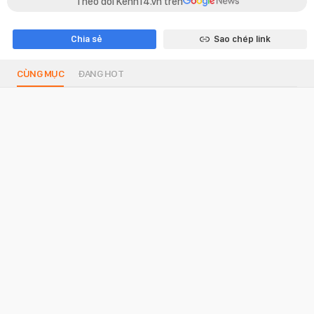
Theo dõi Kenh14.vn trên
Chia sẻ
Sao chép link
CÙNG MỤC
ĐANG HOT