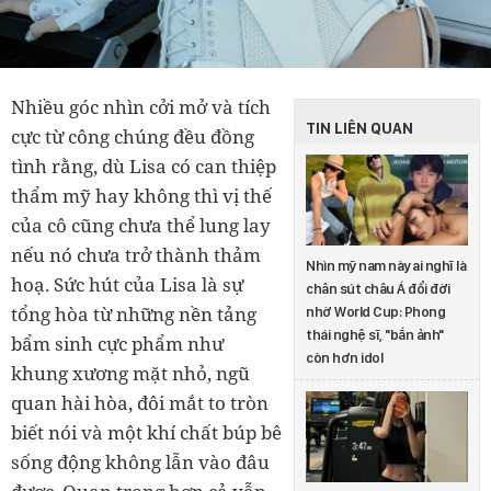
Nhiều góc nhìn cởi mở và tích
TIN LIÊN QUAN
cực từ công chúng đều đồng
tình rằng, dù Lisa có can thiệp
thẩm mỹ hay không thì vị thế
của cô cũng chưa thể lung lay
nếu nó chưa trở thành thảm
Nhìn mỹ nam này ai nghĩ là
hoạ. Sức hút của Lisa là sự
chân sút châu Á đổi đời
tổng hòa từ những nền tảng
nhờ World Cup: Phong
thái nghệ sĩ, "bắn ảnh"
bẩm sinh cực phẩm như
còn hơn idol
khung xương mặt nhỏ, ngũ
quan hài hòa, đôi mắt to tròn
biết nói và một khí chất búp bê
sống động không lẫn vào đâu