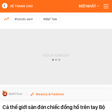
MỚI NHẤT
VỀ TRANG CHỦ
MỚI NHẤT
#trends alert
#B&F Talk
Xem thêm
Beauty & Fashion
Cả thế giới săn đón chiếc đồng hồ trên tay Bộ