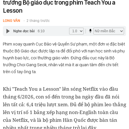
trưởng Bộ giáo dục trong phim Teach You a
Lesson
LONG VĂN
2 tháng trước
Nghe đọc bài
6:10
Phim xoay quanh Cục Bảo vệ Quyền Sư phạm, một đơn vị đặc biệt
thuộc Bộ Giáo dục được lập ra để đối phó với nạn học sinh và phụ
huynh bạo lực, coi thường giáo viên. Đứng đầu cục này là Bộ
trưởng Choi Gang Seok, nhân vật mà ít ai quan tâm đến chi tiết
trên cổ tay ông ta.
Khi "Teach You a Lesson" lên sóng Netflix vào đầu
tháng 6/2026, con số đến trong ba ngày đầu đã nói
lên tất cả: 6,4 triệu lượt xem. Đủ để bộ phim leo thẳng
lên vị trí số 1 bảng xếp hạng non-English toàn cầu
của Netflix, và là bộ phim Hàn Quốc được bàn tán
nhiều nhất trong nhiều tháng trở lại đây.