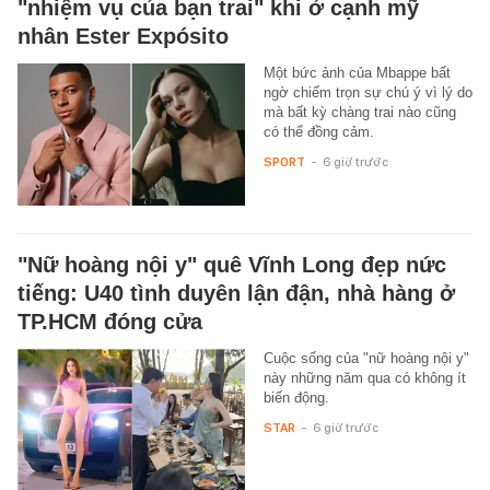
"nhiệm vụ của bạn trai" khi ở cạnh mỹ
nhân Ester Expósito
Một bức ảnh của Mbappe bất
ngờ chiếm trọn sự chú ý vì lý do
mà bất kỳ chàng trai nào cũng
có thể đồng cảm.
SPORT
-
6 giờ trước
"Nữ hoàng nội y" quê Vĩnh Long đẹp nức
tiếng: U40 tình duyên lận đận, nhà hàng ở
TP.HCM đóng cửa
Cuộc sống của "nữ hoàng nội y"
này những năm qua có không ít
biến động.
STAR
-
6 giờ trước