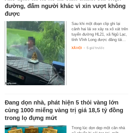
đường, đấm người khác vì xin vượt không
được
Sau khi một đoạn clip ghi lại
cảnh hai lái xe xảy ra xô xát trên
tuyến đường HL21, xã Ngũ Lạc,
tỉnh Vĩnh Long được đăng tải…
XÃ HỘI
-
5 giờ trước
Đang dọn nhà, phát hiện 5 thỏi vàng lớn
cùng 1000 miếng vàng trị giá 18,5 tỷ đồng
trong lọ đựng mứt
Trong lúc dọn dẹp một căn nhà