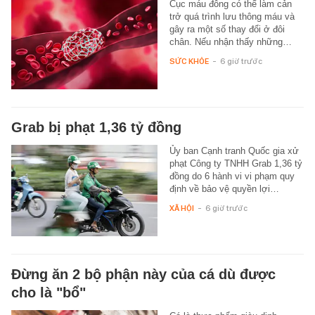
Cục máu đông có thể làm cản
trở quá trình lưu thông máu và
gây ra một số thay đổi ở đôi
chân. Nếu nhận thấy những…
SỨC KHỎE
-
6 giờ trước
Grab bị phạt 1,36 tỷ đồng
Ủy ban Cạnh tranh Quốc gia xử
phạt Công ty TNHH Grab 1,36 tỷ
đồng do 6 hành vi vi phạm quy
định về bảo vệ quyền lợi…
XÃ HỘI
-
6 giờ trước
Đừng ăn 2 bộ phận này của cá dù được
cho là "bổ"