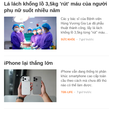
Lá lách khổng lồ 3,5kg 'rút' máu của người
phụ nữ suốt nhiều năm
Các y bác sĩ của Bệnh viện
Hùng Vương Gia Lai đã phẫu
thuật thành công, lấy lá lách
khổng lồ 3,5kg từng "rút" máu…
SỨC KHỎE
-
7 giờ trước
iPhone lại thắng lớn
iPhone vẫn đang thống trị phân
khúc smartphone cao cấp toàn
cầu theo cách mà chưa đối thủ
nào có thể làm được.
TEK-LIFE
-
7 giờ trước