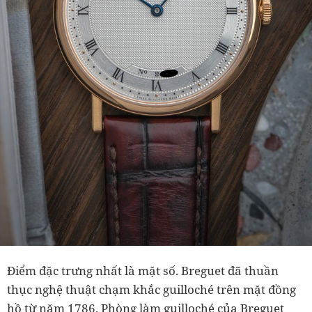
Điểm đặc trưng nhất là mặt số. Breguet đã thuần
thục nghệ thuật chạm khắc guilloché trên mặt đồng
hồ từ năm 1786. Phòng làm guilloché của Breguet