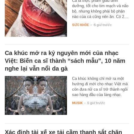
Cá là thực phẩm giàu dinh
dưỡng, tốt cho tim mạch và não
bộ, nhưng không phải bộ phận
nào của cá cũng nên ăn. Có 2…
SỨC KHỎE
-
6 giờ trước
Ca khúc mở ra kỷ nguyên mới của nhạc
Việt: Biến ca sĩ thành “sách mẫu”, 10 năm
nghe lại vẫn nổi da gà
Ca khúc không chỉ mở ra một
hướng đi mới cho nhạc Việt mà
còn đưa nữ ca sĩ trở thành ngôi
sao hàng đầu của làng nhạc.
MUSIK
-
5 giờ trước
Xác định tài xế xe tải cầm thanh sắt chặn