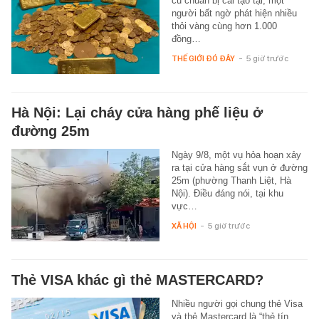
cũ chuẩn bị cải tạo tại, một
người bất ngờ phát hiện nhiều
thỏi vàng cùng hơn 1.000
đồng…
THẾ GIỚI ĐÓ ĐÂY
-
5 giờ trước
Hà Nội: Lại cháy cửa hàng phế liệu ở
đường 25m
Ngày 9/8, một vụ hỏa hoạn xảy
ra tại cửa hàng sắt vụn ở đường
25m (phường Thanh Liệt, Hà
Nội). Điều đáng nói, tại khu
vực…
XÃ HỘI
-
5 giờ trước
Thẻ VISA khác gì thẻ MASTERCARD?
Nhiều người gọi chung thẻ Visa
và thẻ Mastercard là “thẻ tín