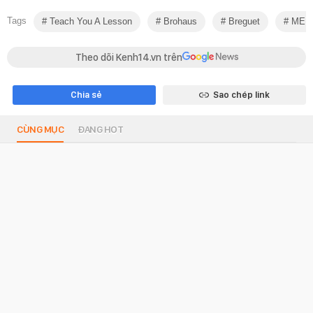
Tags
Teach You A Lesson
Brohaus
Breguet
MEN
Theo dõi Kenh14.vn trên
Chia sẻ
Sao chép link
CÙNG MỤC
ĐANG HOT