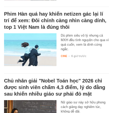
Phim Hàn quá hay khiến netizen gác lại lí
trí để xem: Đôi chính càng nhìn càng dính,
top 1 Việt Nam là đúng thôi
Dù phim siêu vô lý nhưng cả
MXH đều tình nguyện cho qua vì
quá cuốn, xem là dính cứng
ngắc.
CINE
-
6 giờ trước
Chủ nhân giải "Nobel Toán học" 2026 chỉ
được sinh viên chấm 4,3 điểm, lý do đằng
sau khiến nhiều giáo sư phải đỏ mặt
Nữ giáo sư này sở hữu phong
cách giảng dạy nghiêm túc,
không dễ dãi.