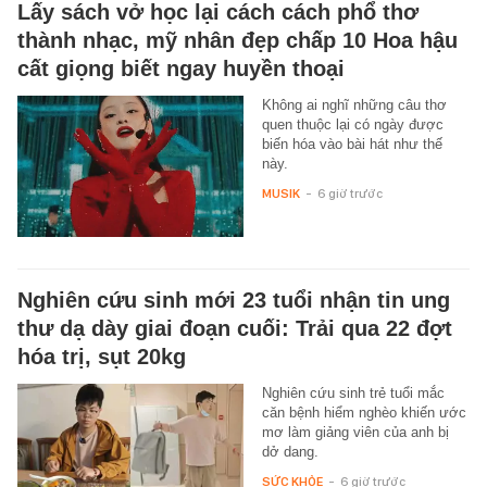
Lấy sách vở học lại cách cách phổ thơ
thành nhạc, mỹ nhân đẹp chấp 10 Hoa hậu
cất giọng biết ngay huyền thoại
Không ai nghĩ những câu thơ
quen thuộc lại có ngày được
biến hóa vào bài hát như thế
này.
MUSIK
-
6 giờ trước
Nghiên cứu sinh mới 23 tuổi nhận tin ung
thư dạ dày giai đoạn cuối: Trải qua 22 đợt
hóa trị, sụt 20kg
Nghiên cứu sinh trẻ tuổi mắc
căn bệnh hiểm nghèo khiến ước
mơ làm giảng viên của anh bị
dở dang.
SỨC KHỎE
-
6 giờ trước