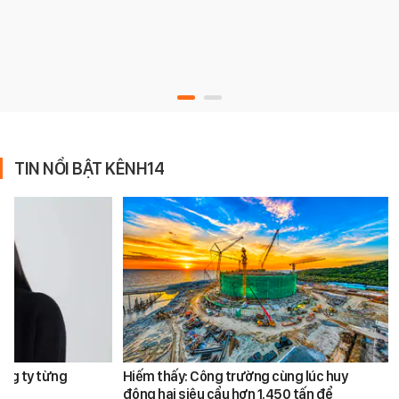
TIN NỔI BẬT KÊNH14
ông ty từng
Hiếm thấy: Công trường cùng lúc huy
động hai siêu cẩu hơn 1.450 tấn để