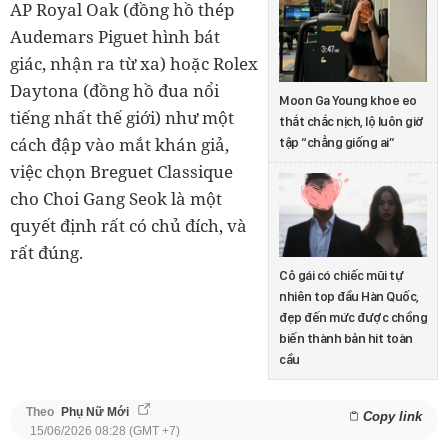
AP Royal Oak (đồng hồ thép
Audemars Piguet hình bát
giác, nhận ra từ xa) hoặc Rolex
Daytona (đồng hồ đua nổi
Moon Ga Young khoe eo
tiếng nhất thế giới) như một
thắt chắc nịch, lộ luôn giờ
cách đập vào mắt khán giả,
tập “chẳng giống ai”
việc chọn Breguet Classique
cho Choi Gang Seok là một
quyết định rất có chủ đích, và
rất đúng.
Cô gái có chiếc mũi tự
nhiên top đầu Hàn Quốc,
đẹp đến mức được chồng
biến thành bản hit toàn
cầu
Theo
Phụ Nữ Mới
Copy link
15/06/2026 08:28 (GMT +7)