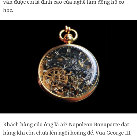
vẫn được coi là đỉnh cao của nghề làm đồng hồ cơ
học.
Khách hàng của ông là ai? Napoleon Bonaparte đặt
hàng khi còn chưa lên ngôi hoàng đế. Vua George III