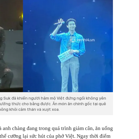
ong Suk đã khiến người hâm mộ Việt đứng ngồi không yên
hưởng thức cho bằng được. Ăn món ăn chính gốc tại quê
ng khỏi cảm thán và xuýt xoa.
à anh chàng đang trong quá trình giảm cân, ăn uống
ể cưỡng lại sức hút của phở Việt. Ngay thời điểm