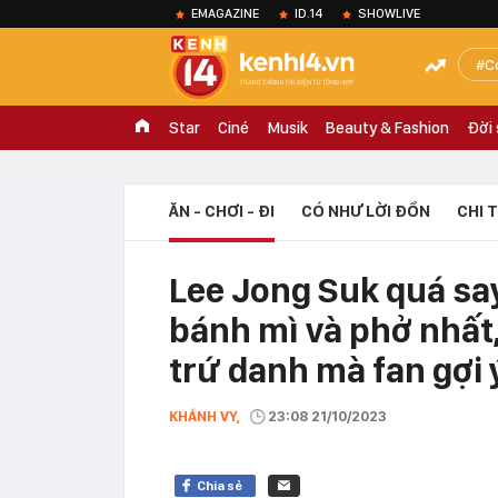
EMAGAZINE
ID.14
SHOWLIVE
C
Star
Ciné
Musik
Beauty & Fashion
Đời
ĂN - CHƠI - ĐI
CÓ NHƯ LỜI ĐỒN
CHI 
Lee Jong Suk quá sa
bánh mì và phở nhấ
trứ danh mà fan gợi 
KHÁNH VY,
23:08 21/10/2023
Chia sẻ