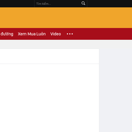
 đường
Xem Mua Luôn
Video