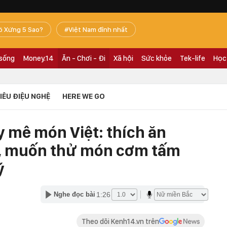
ó Xứng 5 Sao?
Việt Nam đỉnh nhất
 sống
Money.14
Ăn - Chơi - Đi
Xã hội
Sức khỏe
Tek-life
Học
TIÊU ĐIỆU NGHỆ
HERE WE GO
y mê món Việt: thích ăn
t, muốn thử món cơm tấm
ý
1:26
Nghe đọc bài
Theo dõi Kenh14.vn trên