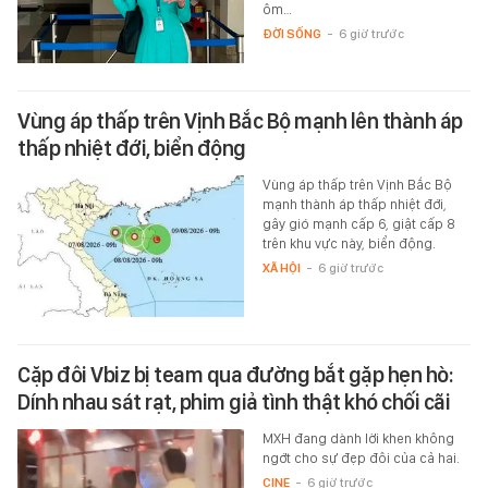
ôm…
ĐỜI SỐNG
-
6 giờ trước
Vùng áp thấp trên Vịnh Bắc Bộ mạnh lên thành áp
thấp nhiệt đới, biển động
Vùng áp thấp trên Vịnh Bắc Bộ
mạnh thành áp thấp nhiệt đới,
gây gió mạnh cấp 6, giật cấp 8
trên khu vực này, biển động.
XÃ HỘI
-
6 giờ trước
Cặp đôi Vbiz bị team qua đường bắt gặp hẹn hò:
Dính nhau sát rạt, phim giả tình thật khó chối cãi
MXH đang dành lời khen không
ngớt cho sự đẹp đôi của cả hai.
CINE
-
6 giờ trước