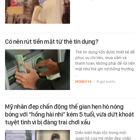
Có nên rút tiền mặt từ thẻ tín dụng?
Thẻ tín dụng vốn được thiết kế để
phục vụ chi tiêu, mua sắm và
thanh toán, không phải để rút tiền
mặt như thẻ ghi nợ thông thường.
…
MONEY.14
-
6 giờ trước
Mỹ nhân đẹp chấn động thế gian hẹn hò nóng
bỏng với “hồng hài nhi” kém 5 tuổi, vừa dứt khoát
tuyệt tình vì bị đàng trai chơi xấu
Diễn biến thần tốc trong mối
quan hệ của mỹ nhân đẹp chấn