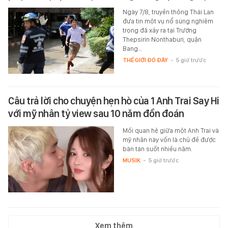
Ngày 7/8, truyền thông Thái Lan
đưa tin một vụ nổ súng nghiêm
trọng đã xảy ra tại Trường
Thepsirin Nonthaburi, quận
Bang…
THẾ GIỚI ĐÓ ĐÂY
-
5 giờ trước
Câu trả lời cho chuyện hẹn hò của 1 Anh Trai Say Hi
với mỹ nhân tỷ view sau 10 năm đồn đoán
Mối quan hệ giữa một Anh Trai và
mỹ nhân này vốn là chủ đề được
bàn tán suốt nhiều năm.
MUSIK
-
5 giờ trước
Xem thêm