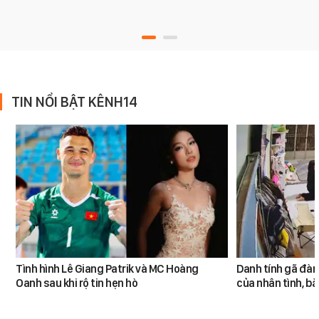
TIN NỔI BẬT KÊNH14
Tình hình Lê Giang Patrik và MC Hoàng
Danh tính gã đàn
Oanh sau khi rộ tin hẹn hò
của nhân tình, b