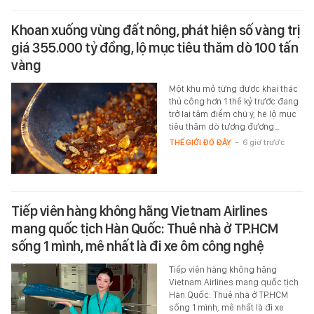
Khoan xuống vùng đất nông, phát hiện số vàng trị
giá 355.000 tỷ đồng, lộ mục tiêu thăm dò 100 tấn
vàng
Một khu mỏ từng được khai thác
thủ công hơn 1 thế kỷ trước đang
trở lại tâm điểm chú ý, hé lộ mục
tiêu thăm dò tương đương…
THẾ GIỚI ĐÓ ĐÂY
-
6 giờ trước
Tiếp viên hàng không hãng Vietnam Airlines
mang quốc tịch Hàn Quốc: Thuê nhà ở TP.HCM
sống 1 mình, mê nhất là đi xe ôm công nghệ
Tiếp viên hàng không hãng
Vietnam Airlines mang quốc tịch
Hàn Quốc: Thuê nhà ở TP.HCM
sống 1 mình, mê nhất là đi xe