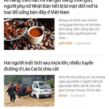
người phụ nữ Nhật Bản tiết lộ bí mật đốt mỡ là
loại đồ uống bán đầy ở Việt Nam
Không chỉ được xem là thức
uống giúp tỉnh táo và cải thiện
tâm trạng, thức uống này còn
được nhiều người truyền tai
nhau…
SỨC KHỎE
-
6 giờ trước
Hai người mất tích sau mưa lớn, nhiều tuyến
đường ở Lào Cai bị chia cắt
Mưa lớn trút xuống Lào Cai những
ngày qua khiến 2 người mất tích,
gây nhiều điểm sạt lở, chia cắt
giao thông và buộc 34 hộ dân…
XÃ HỘI
-
6 giờ trước