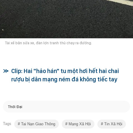
Tài xế bận sửa xe, đàn lợn tranh thủ chạy ra đường.
Clip: Hai "hảo hán" tu một hơi hết hai chai
rượu bị dân mạng ném đá không tiếc tay
Thời Đại
Tags
Tai Nạn Giao Thông
Mạng Xã Hội
Tin Xã Hội