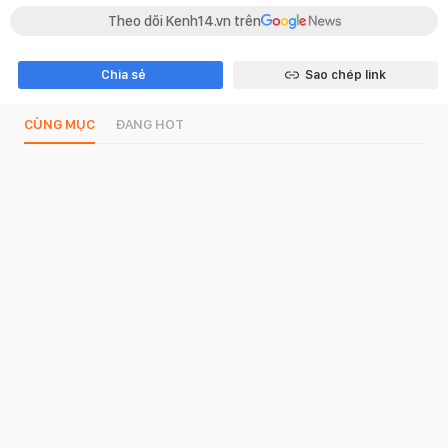
Theo dõi Kenh14.vn trên
Chia sẻ
Sao chép link
CÙNG MỤC
ĐANG HOT