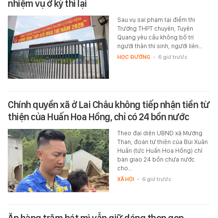
nhiệm vụ ở kỳ thi lại
Sau vụ sai phạm tại điểm thi
Trường THPT chuyên, Tuyên
Quang yêu cầu không bố trí
người thân thí sinh, người liên…
HỌC ĐƯỜNG
-
6 giờ trước
Chính quyền xã ở Lai Châu không tiếp nhận tiền từ
thiện của Huấn Hoa Hồng, chỉ có 24 bồn nước
Theo đại diện UBND xã Mường
Than, đoàn từ thiện của Bùi Xuân
Huấn (tức Huấn Hoa Hồng) chỉ
bàn giao 24 bồn chứa nước
cho…
XÃ HỘI
-
6 giờ trước
Ăn hàng trăm bát mì vẫn giữ dáng thon gọn,