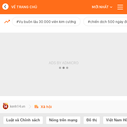
VỀ TRANG CHỦ
MỚI NHẤT
MỚI NHẤT
#Vụ buôn lậu 30.000 viên kim cương
#chiến dịch 500 ngày 
Xem thêm
Xã hội
Luật và Chính sách
Nóng trên mạng
Đô thị
Việt Nam H