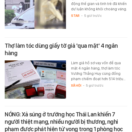
động thế gian và tình trẻ đã khiến
dư luận không khỏi choáng váng.
STAR
-
5 giờ trước
Thợ làm tóc dùng giấy tờ giả 'qua mặt' 4 ngân
hàng
Làm giả hồ sơ vay vốn để qua
mặt 4 ngân hàng, thợ làm tóc
Vương Thắng Huy cùng đồng
phạm chiếm đoạt hơn 514 triệu…
XÃ HỘI
-
5 giờ trước
NÓNG: Xả súng ở trường học Thái Lan khiến 7
người thiệt mạng, nhiều người bị thương, nghi
phạm được phát hiện tử vong trong 1 phòng học