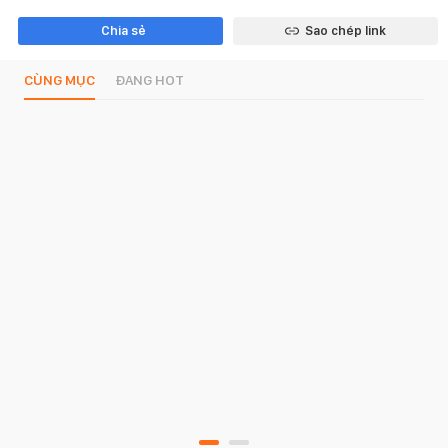
Chia sẻ
Sao chép link
CÙNG MỤC
ĐANG HOT