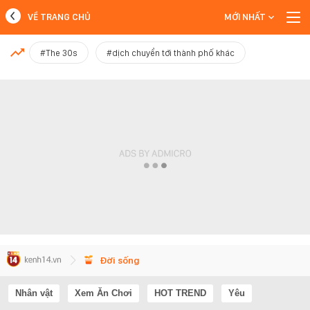
VỀ TRANG CHỦ
MỚI NHẤT
MỚI NHẤT
#The 30s
#dịch chuyển tới thành phố khác
Xem thêm
Đời sống
Nhân vật
Xem Ăn Chơi
HOT TREND
Yêu