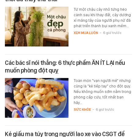
Từ một chậu cây nhỏ từng héo
cành sau khi thay đất, cây dương
xỉ măng tây của người phụ nữ đã
phát triển thành bụi xanh mềm…
XEM MUA LUÔN
-
6 giờ trước
Các bác sĩ nói thẳng: 6 thực phẩm ĂN ÍT LẠI nếu
muốn phòng đột quỵ
Toàn món "vạn người mê" nhưng
cũng là "kẻ tiếp tay" cho đột quỵ.
Nếu không muốn sớm nằm trong
phòng cấp cứu, tốt nhất bạn
hãy…
SỨC KHỎE
-
6 giờ trước
Kẻ giấu ma túy trong người lao xe vào CSGT để