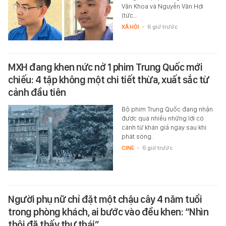
Văn Khoa và Nguyễn Văn Hợi
(tức…
XÃ HỘI
-
6 giờ trước
MXH đang khen nức nở 1 phim Trung Quốc mới
chiếu: 4 tập không một chi tiết thừa, xuất sắc từ
cảnh đầu tiên
Bộ phim Trung Quốc đang nhận
được quá nhiều những lời có
cánh từ khán giả ngay sau khi
phát sóng.
CINE
-
6 giờ trước
Người phụ nữ chỉ đặt một chậu cây 4 năm tuổi
trong phòng khách, ai bước vào đều khen: “Nhìn
thôi đã thấy thư thái”