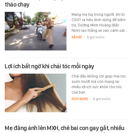
tháo chạy
Mang ma túy trong người, khi bị
CSGT ra hiệu lệnh dừng để kiểm
tra, Dương Minh Hoàng (Bắc
Ninh) lao thẳng xe vào cảnh sát…
XÃ HỘI
-
6 giờ trước
Lợi ích bất ngờ khi chải tóc mỗi ngày
Chải đầu không chỉ giúp mái tóc
suôn mượt mà còn mang lại
nhiều lợi ích sức khỏe cho tóc
của bạn.
SỨC KHỎE
-
6 giờ trước
Mẹ đăng ảnh lên MXH, chê bai con gay gắt, nhiều