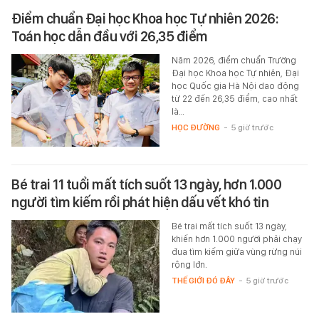
Điểm chuẩn Đại học Khoa học Tự nhiên 2026:
Toán học dẫn đầu với 26,35 điểm
Năm 2026, điểm chuẩn Trường
Đại học Khoa học Tự nhiên, Đại
học Quốc gia Hà Nội dao động
từ 22 đến 26,35 điểm, cao nhất
là…
HỌC ĐƯỜNG
-
5 giờ trước
Bé trai 11 tuổi mất tích suốt 13 ngày, hơn 1.000
người tìm kiếm rồi phát hiện dấu vết khó tin
Bé trai mất tích suốt 13 ngày,
khiến hơn 1.000 người phải chạy
đua tìm kiếm giữa vùng rừng núi
rộng lớn.
THẾ GIỚI ĐÓ ĐÂY
-
5 giờ trước