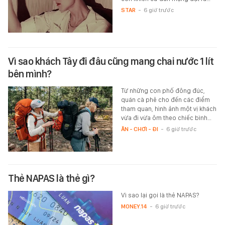
STAR
-
6 giờ trước
Vì sao khách Tây đi đâu cũng mang chai nước 1 lít
bên mình?
Từ những con phố đông đúc,
quán cà phê cho đến các điểm
tham quan, hình ảnh một vị khách
vừa đi vừa ôm theo chiếc bình…
ĂN - CHƠI - ĐI
-
6 giờ trước
Thẻ NAPAS là thẻ gì?
Vì sao lại gọi là thẻ NAPAS?
MONEY.14
-
6 giờ trước