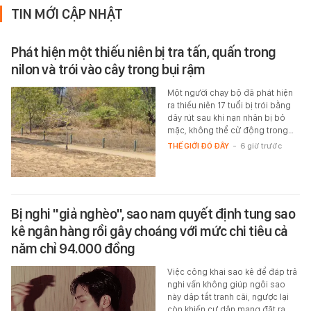
TIN MỚI CẬP NHẬT
Phát hiện một thiếu niên bị tra tấn, quấn trong
nilon và trói vào cây trong bụi rậm
Một người chạy bộ đã phát hiện
ra thiếu niên 17 tuổi bị trói bằng
dây rút sau khi nạn nhân bị bỏ
mặc, không thể cử động trong…
THẾ GIỚI ĐÓ ĐÂY
-
6 giờ trước
Bị nghi "giả nghèo", sao nam quyết định tung sao
kê ngân hàng rồi gây choáng với mức chi tiêu cả
năm chỉ 94.000 đồng
Việc công khai sao kê để đáp trả
nghi vấn không giúp ngôi sao
này dập tắt tranh cãi, ngược lại
còn khiến cư dân mạng đặt ra…