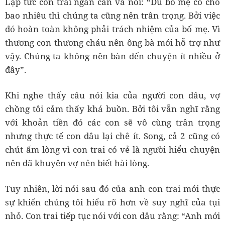
Lập tức con trai ngăn cản và nói: “Dù bố mẹ có cho
bao nhiêu thì chúng ta cũng nên trân trọng. Bởi việc
đó hoàn toàn không phải trách nhiệm của bố mẹ. Vì
thương con thương cháu nên ông bà mới hỗ trợ như
vậy. Chúng ta không nên bàn đến chuyện ít nhiều ở
đây”.
Khi nghe thấy câu nói kia của người con dâu, vợ
chồng tôi cảm thấy khá buồn. Bởi tôi vẫn nghĩ rằng
với khoản tiền đó các con sẽ vô cùng trân trọng
nhưng thực tế con dâu lại chê ít. Song, cả 2 cũng có
chút ấm lòng vì con trai có vẻ là người hiểu chuyện
nên đã khuyên vợ nên biết hài lòng.
Tuy nhiên, lời nói sau đó của anh con trai mới thực
sự khiến chúng tôi hiểu rõ hơn về suy nghĩ của tụi
nhỏ. Con trai tiếp tục nói với con dâu rằng: “Anh mới