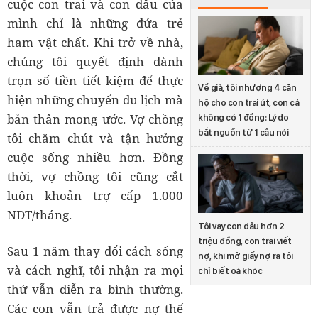
cuộc con trai và con dâu của
mình chỉ là những đứa trẻ
ham vật chất. Khi trở về nhà,
chúng tôi quyết định dành
trọn số tiền tiết kiệm để thực
Về già, tôi nhượng 4 căn
hiện những chuyến du lịch mà
hộ cho con trai út, con cả
bản thân mong ước. Vợ chồng
không có 1 đồng: Lý do
bắt nguồn từ 1 câu nói
tôi chăm chút và tận hưởng
cuộc sống nhiều hơn. Đồng
thời, vợ chồng tôi cũng cắt
luôn khoản trợ cấp 1.000
NDT/tháng.
Tôi vay con dâu hơn 2
triệu đồng, con trai viết
Sau 1 năm thay đổi cách sống
nợ, khi mở giấy nợ ra tôi
và cách nghĩ, tôi nhận ra mọi
chỉ biết oà khóc
thứ vẫn diễn ra bình thường.
Các con vẫn trả được nợ thế