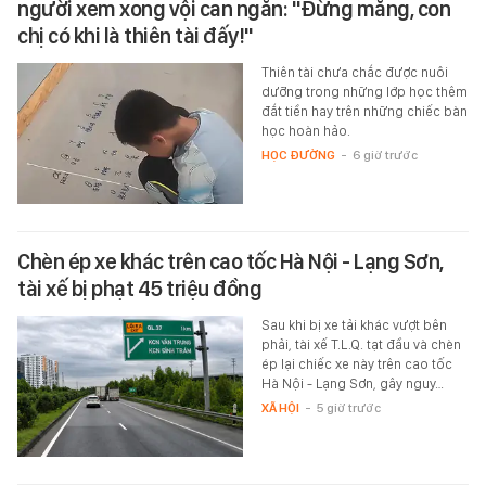
người xem xong vội can ngăn: "Đừng mắng, con
chị có khi là thiên tài đấy!"
Thiên tài chưa chắc được nuôi
dưỡng trong những lớp học thêm
đắt tiền hay trên những chiếc bàn
học hoàn hảo.
HỌC ĐƯỜNG
-
6 giờ trước
Chèn ép xe khác trên cao tốc Hà Nội - Lạng Sơn,
tài xế bị phạt 45 triệu đồng
Sau khi bị xe tải khác vượt bên
phải, tài xế T.L.Q. tạt đầu và chèn
ép lại chiếc xe này trên cao tốc
Hà Nội - Lạng Sơn, gây nguy…
XÃ HỘI
-
5 giờ trước