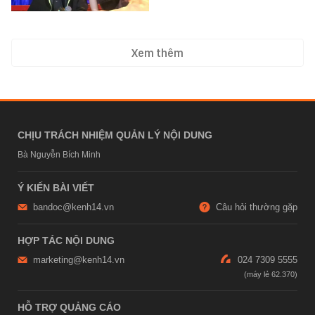
Xem thêm
CHỊU TRÁCH NHIỆM QUẢN LÝ NỘI DUNG
Bà Nguyễn Bích Minh
Ý KIẾN BÀI VIẾT
bandoc@kenh14.vn
Câu hỏi thường gặp
HỢP TÁC NỘI DUNG
marketing@kenh14.vn
024 7309 5555
HỖ TRỢ QUẢNG CÁO