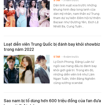
STAR
- 3 năm trước
Dân tình xuýt xoa trước những
khung hình đẹp long lanh của
dàn mỹ nhân, nam thần xứ Trung
tham dự sự kiện Đêm hội từ thiện
Bazaar như Đường Yên, Địch Lệ
Nhiệt Ba, Cung Tuấn...
Loạt diễn viên Trung Quốc bị đánh bay khỏi showbiz
trong năm 2022
STAR
- 4 năm trước
Lý Dịch Phong, Đặng Luân từ
ngôi sao hàng đầu bị đánh bay
khỏi giới giải trí. Trong khi đó,
những diễn viên trẻ như Lâm
Ngạn Tuấn, Viên Băng Nghiên
cũng vướng scandal.
Sao nam bị tố dùng hơn 600 triệu đồng của fan đưa