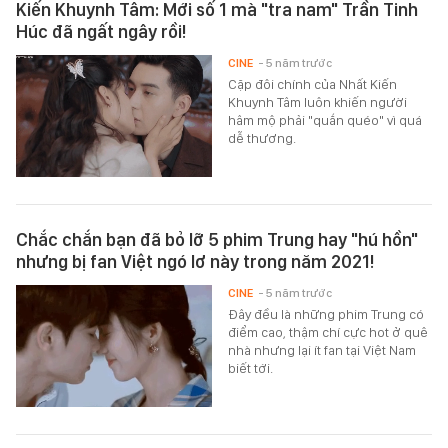
Kiến Khuynh Tâm: Mới số 1 mà "tra nam" Trần Tinh
Húc đã ngất ngây rồi!
CINE
- 5 năm trước
Cặp đôi chính của Nhất Kiến
Khuynh Tâm luôn khiến người
hâm mộ phải "quắn quéo" vì quá
dễ thương.
Chắc chắn bạn đã bỏ lỡ 5 phim Trung hay "hú hồn"
nhưng bị fan Việt ngó lơ này trong năm 2021!
CINE
- 5 năm trước
Đây đều là những phim Trung có
điểm cao, thậm chí cực hot ở quê
nhà nhưng lại ít fan tại Việt Nam
biết tới.