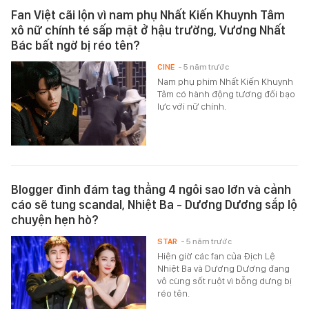
Fan Việt cãi lộn vì nam phụ Nhất Kiến Khuynh Tâm
xô nữ chính té sấp mặt ở hậu trường, Vương Nhất
Bác bất ngờ bị réo tên?
CINE
- 5 năm trước
Nam phụ phim Nhất Kiến Khuynh
Tâm có hành động tương đối bạo
lực với nữ chính.
Blogger đình đám tag thẳng 4 ngôi sao lớn và cảnh
cáo sẽ tung scandal, Nhiệt Ba - Dương Dương sắp lộ
chuyện hẹn hò?
STAR
- 5 năm trước
Hiện giờ các fan của Địch Lệ
Nhiệt Ba và Dương Dương đang
vô cùng sốt ruột vì bỗng dưng bị
réo tên.