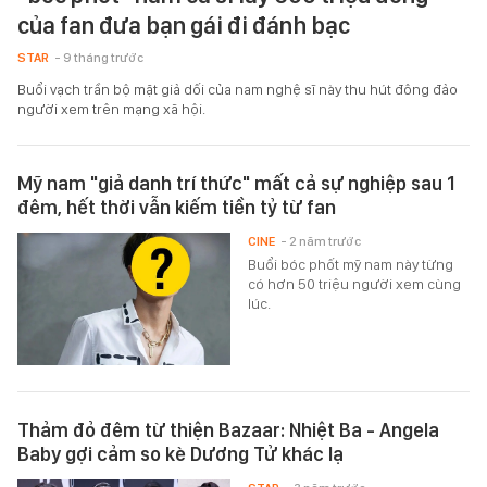
của fan đưa bạn gái đi đánh bạc
STAR
- 9 tháng trước
Buổi vạch trần bộ mặt giả dối của nam nghệ sĩ này thu hút đông đảo
người xem trên mạng xã hội.
Mỹ nam "giả danh trí thức" mất cả sự nghiệp sau 1
đêm, hết thời vẫn kiếm tiền tỷ từ fan
CINE
- 2 năm trước
Buổi bóc phốt mỹ nam này từng
có hơn 50 triệu người xem cùng
lúc.
Thảm đỏ đêm từ thiện Bazaar: Nhiệt Ba - Angela
Baby gợi cảm so kè Dương Tử khác lạ