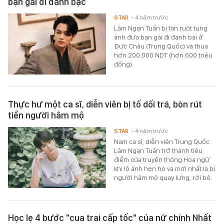
bạn gái đi đánh bạc
STAR
- 4 năm trước
Lâm Ngạn Tuấn bị fan ruột tung
ảnh đưa bạn gái đi đánh bài ở
Đức Châu (Trung Quốc) và thua
hơn 200.000 NDT (hơn 600 triệu
đồng).
Thực hư một ca sĩ, diễn viên bị tố dối trá, bòn rút
tiền người hâm mộ
STAR
- 4 năm trước
Nam ca sĩ, diễn viên Trung Quốc
Lâm Ngạn Tuấn trở thành tiêu
điểm của truyền thông Hoa ngữ
khi lộ ảnh hẹn hò và mới nhất là bị
người hâm mộ quay lưng, rời bỏ.
Học lẹ 4 bước "cua trai cấp tốc" của nữ chính Nhất