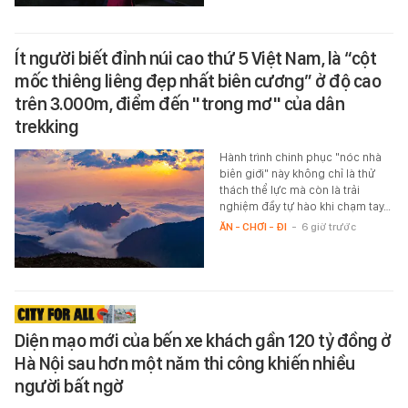
Ít người biết đỉnh núi cao thứ 5 Việt Nam, là “cột
mốc thiêng liêng đẹp nhất biên cương” ở độ cao
trên 3.000m, điểm đến "trong mơ" của dân
trekking
Hành trình chinh phục "nóc nhà
biên giới" này không chỉ là thử
thách thể lực mà còn là trải
nghiệm đầy tự hào khi chạm tay…
ĂN - CHƠI - ĐI
-
6 giờ trước
Diện mạo mới của bến xe khách gần 120 tỷ đồng ở
Hà Nội sau hơn một năm thi công khiến nhiều
người bất ngờ