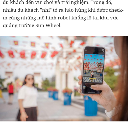
du khách đến vui chơi và trải nghiệm. Trong đó,
nhiều du khách "nhí" tỏ ra hào hứng khi được check-
in cùng những mô hình robot khổng lồ tại khu vực
quảng trường Sun Wheel.