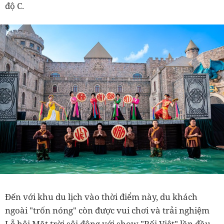
độ C.
Đến với khu du lịch vào thời điểm này, du khách
ngoài "trốn nóng" còn được vui chơi và trải nghiệm
Lễ hội Mặt trời sôi động với show "Rối Việt" lần đầu