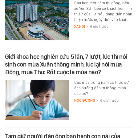
Sau hơn một năm thi công, bến
xe Yên Sở - bến xe khách liên tỉnh
thứ 7 của Hà Nội, đang dần hoàn
thiện trước ngày đưa vào khai…
XÃ HỘI
-
6 giờ trước
Giới khoa học nghiên cứu 5 lần, 7 lượt, lúc thì nói
sinh con mùa Xuân thông minh, lúc lại nói mùa
Đông, mùa Thu: Rốt cuộc là mùa nào?
Các mùa trong năm có thực sự
ảnh hưởng đến trí thông minh
của trẻ?
HỌC ĐƯỜNG
-
6 giờ trước
Tạm giữ người đàn ông bạo hành con gái của