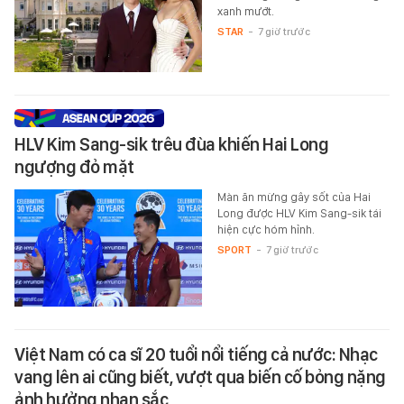
xanh mướt.
STAR
-
7 giờ trước
HLV Kim Sang-sik trêu đùa khiến Hai Long
ngượng đỏ mặt
Màn ăn mừng gây sốt của Hai
Long được HLV Kim Sang-sik tái
hiện cực hóm hỉnh.
SPORT
-
7 giờ trước
Việt Nam có ca sĩ 20 tuổi nổi tiếng cả nước: Nhạc
vang lên ai cũng biết, vượt qua biến cố bỏng nặng
ảnh hưởng nhan sắc