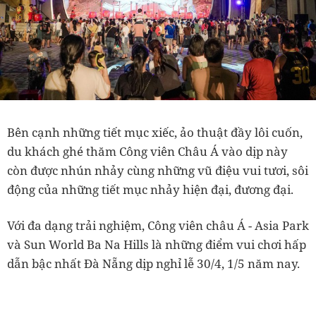
Bên cạnh những tiết mục xiếc, ảo thuật đầy lôi cuốn,
du khách ghé thăm Công viên Châu Á vào dịp này
còn được nhún nhảy cùng những vũ điệu vui tươi, sôi
động của những tiết mục nhảy hiện đại, đương đại.
Với đa dạng trải nghiệm, Công viên châu Á - Asia Park
và Sun World Ba Na Hills là những điểm vui chơi hấp
dẫn bậc nhất Đà Nẵng dịp nghỉ lễ 30/4, 1/5 năm nay.