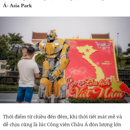
Á- Asia Park
Thời điểm từ chiều đến đêm, khi thời tiết mát mẻ và
dễ chịu cũng là lúc Công viên Châu Á đón lượng lớn