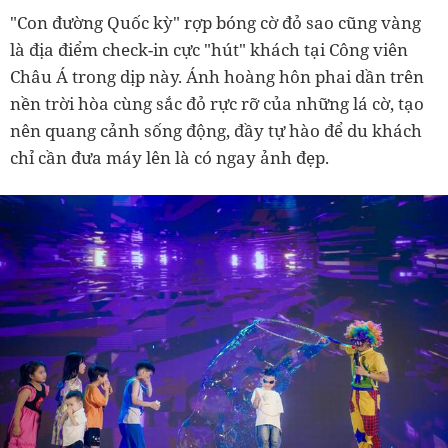
"Con đường Quốc kỳ" rợp bóng cờ đỏ sao cũng vàng
là địa điểm check-in cực "hút" khách tại Công viên
Châu Á trong dịp này. Ánh hoàng hôn phai dần trên
nền trời hòa cùng sắc đỏ rực rỡ của những lá cờ, tạo
nên quang cảnh sống động, đầy tự hào để du khách
chỉ cần đưa máy lên là có ngay ảnh đẹp.