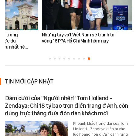
ứ 4 trong
Những tay vợt Việt Nam sẽ tranh tài
được du
vòng 16 PPA Hồ Chí Minh hôm nay
hiều nhất hè…
TIN MỚI CẬP NHẬT
Đám cưới của "Người nhện" Tom Holland -
Zendaya: Chi 18 tỷ bao trọn điền trang ở Anh, còn
dùng trực thăng đưa đón dàn khách mời
Khoảnh khắc trọng đại của Tom
Holland - Zendaya diễn ra vào
lúc hoàng hôn giữa 1 cánh rừng