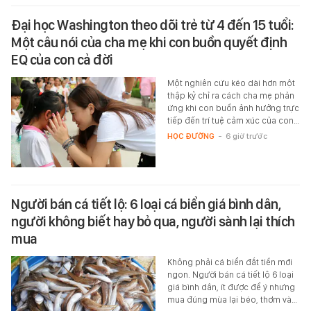
Đại học Washington theo dõi trẻ từ 4 đến 15 tuổi:
Một câu nói của cha mẹ khi con buồn quyết định
EQ của con cả đời
Một nghiên cứu kéo dài hơn một
thập kỷ chỉ ra cách cha mẹ phản
ứng khi con buồn ảnh hưởng trực
tiếp đến trí tuệ cảm xúc của con…
HỌC ĐƯỜNG
-
6 giờ trước
Người bán cá tiết lộ: 6 loại cá biển giá bình dân,
người không biết hay bỏ qua, người sành lại thích
mua
Không phải cá biển đắt tiền mới
ngon. Người bán cá tiết lộ 6 loại
giá bình dân, ít được để ý nhưng
mua đúng mùa lại béo, thơm và…