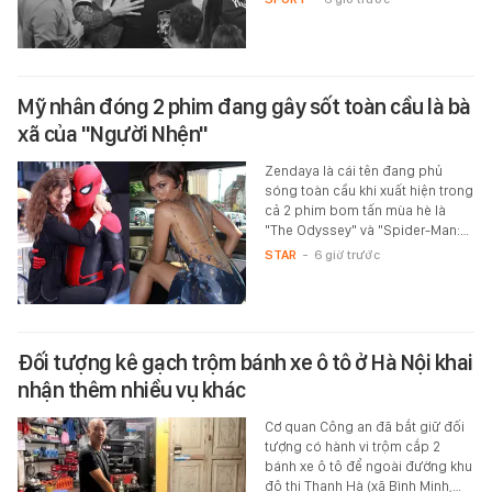
Mỹ nhân đóng 2 phim đang gây sốt toàn cầu là bà
xã của "Người Nhện"
Zendaya là cái tên đang phủ
sóng toàn cầu khi xuất hiện trong
cả 2 phim bom tấn mùa hè là
"The Odyssey" và "Spider-Man:…
STAR
-
6 giờ trước
Đối tượng kê gạch trộm bánh xe ô tô ở Hà Nội khai
nhận thêm nhiều vụ khác
Cơ quan Công an đã bắt giữ đối
tượng có hành vi trộm cắp 2
bánh xe ô tô để ngoài đường khu
đô thị Thanh Hà (xã Bình Minh,…