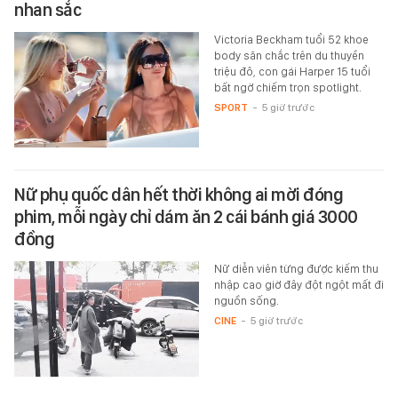
nhan sắc
Victoria Beckham tuổi 52 khoe
body săn chắc trên du thuyền
triệu đô, con gái Harper 15 tuổi
bất ngờ chiếm trọn spotlight.
SPORT
-
5 giờ trước
Nữ phụ quốc dân hết thời không ai mời đóng
phim, mỗi ngày chỉ dám ăn 2 cái bánh giá 3000
đồng
Nữ diễn viên từng được kiếm thu
nhập cao giờ đây đột ngột mất đi
nguồn sống.
CINE
-
5 giờ trước