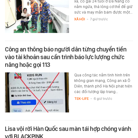
xa, cô gái 24 tuổi ở Đà Nẵng cố
nằm ngửa, thả lỏng cơ thể để giữ
sức và may mắn bám được một…
XÃ HỘI
-
7 giờ trước
Công an thông báo người dân từng chuyển tiền
vào tài khoản sau cần trình báo lực lượng chức
năng hoặc gọi 113
Qua công tác nắm tình hình trên
không gian mạng, Công an xã Ô
Diên, thành phố Hà Nội phát hiện
các đối tượng lập trang…
TEK-LIFE
-
6 giờ trước
Lisa vội rời Hàn Quốc sau màn tái hợp chóng vánh
với BLACKPINK