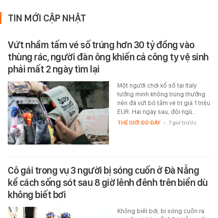
TIN MỚI CẬP NHẬT
Vứt nhầm tấm vé số trúng hơn 30 tỷ đồng vào
thùng rác, người đàn ông khiến cả công ty vệ sinh
phải mất 2 ngày tìm lại
Một người chơi xổ số tại Italy
tưởng mình không trúng thưởng
nên đã vứt bỏ tấm vé trị giá 1 triệu
EUR. Hai ngày sau, đội ngũ…
THẾ GIỚI ĐÓ ĐÂY
-
7 giờ trước
Cô gái trong vụ 3 người bị sóng cuốn ở Đà Nẵng
kể cách sống sót sau 8 giờ lênh đênh trên biển dù
không biết bơi
Không biết bơi, bị sóng cuốn ra