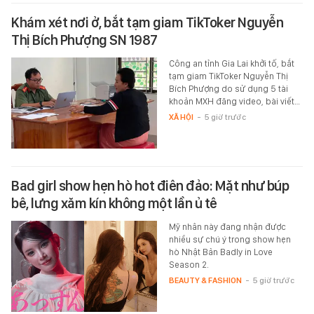
Khám xét nơi ở, bắt tạm giam TikToker Nguyễn
Thị Bích Phượng SN 1987
Công an tỉnh Gia Lai khởi tố, bắt
tạm giam TikToker Nguyễn Thị
Bích Phượng do sử dụng 5 tài
khoản MXH đăng video, bài viết…
XÃ HỘI
-
5 giờ trước
Bad girl show hẹn hò hot điên đảo: Mặt như búp
bê, lưng xăm kín không một lần ủ tê
Mỹ nhân này đang nhận được
nhiều sự chú ý trong show hẹn
hò Nhật Bản Badly in Love
Season 2.
BEAUTY & FASHION
-
5 giờ trước