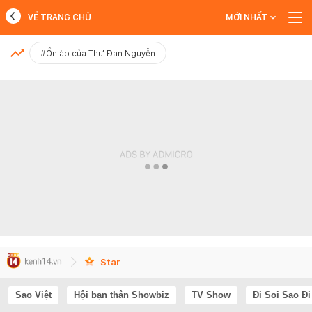
VỀ TRANG CHỦ
MỚI NHẤT
MỚI NHẤT
#Ồn ào của Thư Đan Nguyễn
Xem thêm
Star
Sao Việt
Hội bạn thân Showbiz
TV Show
Đi Soi Sao Đi