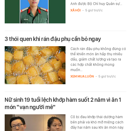
Anh được Bộ Chỉ huy Quân sự…
XÃ HỘI
-
5 giờ trước
3 thói quen khi rán đậu phụ cần bỏ ngay
Cách rán đậu phụ không đúng có
thể khiến món ăn hấp thụ nhiều
dầu, giảm chất lượng và tạo ra
các hợp chất không mong
muốn…
XEM MUA LUÔN
-
5 giờ trước
Nữ sinh 19 tuổi lệch khớp hàm suốt 2 năm vì ăn 1
món "vạn người mê"
Cô bị đau khớp thái dương hàm
bên phải và khó mở miệng cách
đây hai năm sau khi ăn món này.