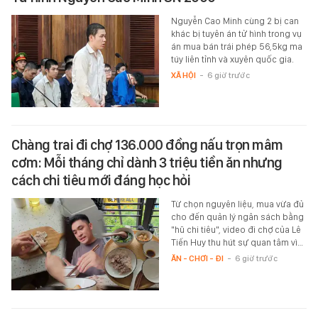
Nguyễn Cao Minh cùng 2 bị can
khác bị tuyên án tử hình trong vụ
án mua bán trái phép 56,5kg ma
túy liên tỉnh và xuyên quốc gia.
XÃ HỘI
-
6 giờ trước
Chàng trai đi chợ 136.000 đồng nấu trọn mâm
cơm: Mỗi tháng chỉ dành 3 triệu tiền ăn nhưng
cách chi tiêu mới đáng học hỏi
Từ chọn nguyên liệu, mua vừa đủ
cho đến quản lý ngân sách bằng
"hũ chi tiêu", video đi chợ của Lê
Tiến Huy thu hút sự quan tâm vì…
ĂN - CHƠI - ĐI
-
6 giờ trước