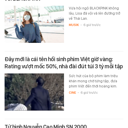
Vừa hội ngộ BLACKPINK không
lâu, Lisa đã vội vã lên đường trở
về Thái Lan.
MUSIK
-
6 giờ trước
Đây mới là cái tên hồi sinh phim Việt giờ vàng:
Rating vượt mốc 50%, nhà đài đút túi 3 tỷ mỗi tập
Sức hút của bộ phim làm triệu
khán mong chờ từng tập, đưa
phim Việt đến thời hoàng kim.
CINE
-
6 giờ trước
Tử hình Nguyễn Cao Minh SN 2000