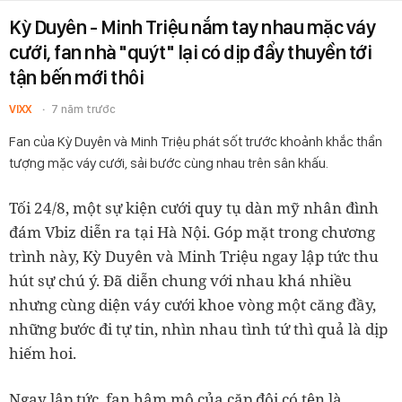
Kỳ Duyên - Minh Triệu nắm tay nhau mặc váy
cưới, fan nhà "quýt" lại có dịp đẩy thuyền tới
tận bến mới thôi
VIXX
7 năm trước
Fan của Kỳ Duyên và Minh Triệu phát sốt trước khoảnh khắc thần
tượng mặc váy cưới, sải bước cùng nhau trên sân khấu.
Tối 24/8, một sự kiện cưới quy tụ dàn mỹ nhân đình
đám Vbiz diễn ra tại Hà Nội. Góp mặt trong chương
trình này, Kỳ Duyên và Minh Triệu ngay lập tức thu
hút sự chú ý. Đã diễn chung với nhau khá nhiều
nhưng cùng diện váy cưới khoe vòng một căng đầy,
những bước đi tự tin, nhìn nhau tình tứ thì quả là dịp
hiếm hoi.
Ngay lập tức, fan hâm mộ của cặp đôi có tên là