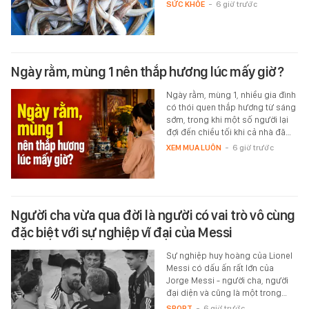
SỨC KHỎE
-
6 giờ trước
Ngày rằm, mùng 1 nên thắp hương lúc mấy giờ?
Ngày rằm, mùng 1, nhiều gia đình
có thói quen thắp hương từ sáng
sớm, trong khi một số người lại
đợi đến chiều tối khi cả nhà đã…
XEM MUA LUÔN
-
6 giờ trước
Người cha vừa qua đời là người có vai trò vô cùng
đặc biệt với sự nghiệp vĩ đại của Messi
Sự nghiệp huy hoàng của Lionel
Messi có dấu ấn rất lớn của
Jorge Messi - người cha, người
đại diện và cũng là một trong…
SPORT
-
6 giờ trước