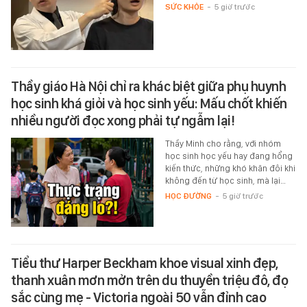
SỨC KHỎE
-
5 giờ trước
Thầy giáo Hà Nội chỉ ra khác biệt giữa phụ huynh
học sinh khá giỏi và học sinh yếu: Mấu chốt khiến
nhiều người đọc xong phải tự ngẫm lại!
Thầy Minh cho rằng, với nhóm
học sinh học yếu hay đang hổng
kiến thức, những khó khăn đôi khi
không đến từ học sinh, mà lại…
HỌC ĐƯỜNG
-
5 giờ trước
Tiểu thư Harper Beckham khoe visual xinh đẹp,
thanh xuân mơn mởn trên du thuyền triệu đô, đọ
sắc cùng mẹ - Victoria ngoài 50 vẫn đỉnh cao