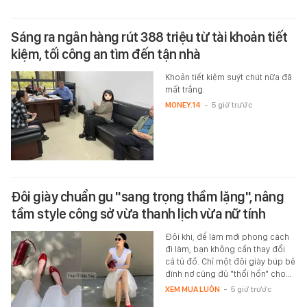
Sáng ra ngân hàng rút 388 triệu từ tài khoản tiết
kiệm, tối công an tìm đến tận nhà
Khoản tiết kiệm suýt chút nữa đã
mất trắng.
MONEY.14
-
5 giờ trước
Đôi giày chuẩn gu "sang trọng thầm lặng", nâng
tầm style công sở vừa thanh lịch vừa nữ tính
Đôi khi, để làm mới phong cách
đi làm, bạn không cần thay đổi
cả tủ đồ. Chỉ một đôi giày búp bê
đính nơ cũng đủ "thổi hồn" cho…
XEM MUA LUÔN
-
5 giờ trước