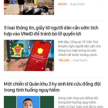
XÃ HỘI
-
6 giờ trước
5 loại thông tin, giấy tờ người dân cần sớm tích
hợp vào VNeID để tránh bỏ lỡ quyền lợi
Mới đây, Công an TP. Cần Thơ
khuyến nghị người dân cần chủ
động tích hợp thông tin trên
VNeID để được hưởng chính…
TEK-LIFE
-
5 giờ trước
Một chiến sĩ Quân khu 3 hy sinh khi cứu đồng đội
trong tình huống nguy hiểm
Dũng cảm ứng cứu đồng đội
trong tình huống nguy hiểm,
chiến sĩ Cao Tuấn Anh đã hy sinh.