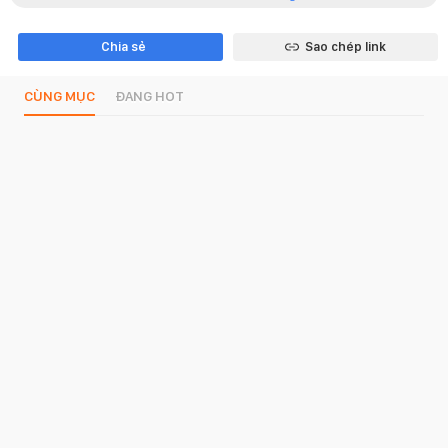
Chia sẻ
Sao chép link
CÙNG MỤC
ĐANG HOT