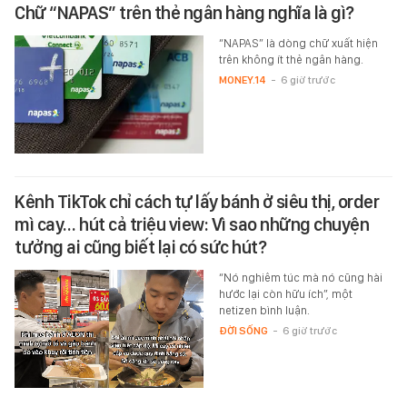
Chữ “NAPAS” trên thẻ ngân hàng nghĩa là gì?
“NAPAS” là dòng chữ xuất hiện
trên không ít thẻ ngân hàng.
MONEY.14
-
6 giờ trước
Kênh TikTok chỉ cách tự lấy bánh ở siêu thị, order
mì cay… hút cả triệu view: Vì sao những chuyện
tưởng ai cũng biết lại có sức hút?
“Nó nghiêm túc mà nó cũng hài
hước lại còn hữu ích”, một
netizen bình luận.
ĐỜI SỐNG
-
6 giờ trước