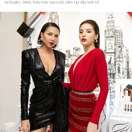
Kỳ Duyên - Minh Triệu mặc váy cưới, nắm tay đầy tình tứ.